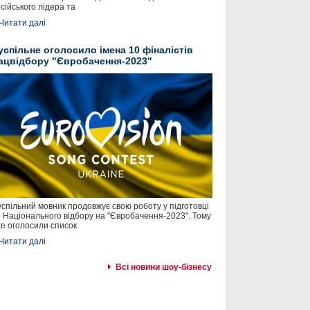
сійського лідера та
Читати далі
успільне оголосило імена 10 фіналістів
ацвідбору "Євробачення-2023"
спільний мовник продовжує свою роботу у підготовці
 Національного відбору на "Євробачення-2023". Тому
е оголосили список
Читати далі
Всі новини шоу-бізнесу