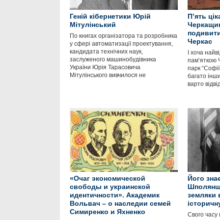
Геній кібернетики Юрій
П’ять ці
Мітулінський
Черкащин
подивити
По книгах організатора та розробника
Черкас
у сфері автоматизації проектування,
кандидата технічних наук,
І хоча най
заслуженого машинобудівника
пам’яткою 
України Юрія Тарасовича
парк “Софії
Мітулінського вивчилося не
багато інши
варто відві
«Очаг экономической
Його знає
свободы и украинской
Шполянщи
идентичности». Академик
земляки
Вольвач – о наследии семей
історичн
Симиренко и Яхненко
Свого часу 