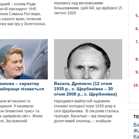
перемогу над московськими
ицький – голова Ради
більшовиками. Цей бій, що відбувся 15
третій президент УНР,
лютого 1920
пник Симона Петлюри,
 нашого краю, починав
чну кар’єру у Золотоноші,
анова – характер
Василь Дрючило (12 січня
айкраще пізнається
1935 р., с. Щербинівка – 30
січня 2008 р., с. Щербинівка)
али вітчизняні та
Народився майбутній художник
идання. Її називали
січневої холодної пори 1935 року в
ою блакитних трас» та
селі Щербинівка . В сім років сталась
а здивувала світ». Жінка
трагедія. Василько – від природи
Т
олі, Заслужений
допитливий хлопець, – знайшов
Ва
Ж
Ка