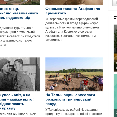
кавих місць
Феномен таланта Агафангела
и: що незвичайного
Крымского
сь недалеко від
С
Интересные факты переводческой
деятельности и вклад в украинскую
культуру. Имя уникального человека
відомішою туристичною
Агафангела Крымского сегодня
Черкащини є Уманський
известно, к сожалению, немногим.
вка”, в області знаходиться
Украинский
х цікавинок, які також
дати
 увесь світ, а на
На Тальнівщині археологи
ні – майже ніхто:
розкопали трипільський
 відновлюють
посуд
у правду
У Тальнівському районі Черкащини
продовжуються археологічні розкопки
весь світ обійшов знімок