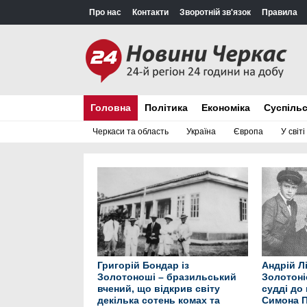
Про нас
Контакти
Зворотній зв'язок
Правила
Головна
Політика
Економіка
Суспіль
Черкаси та область
Україна
Європа
У світі
Григорій Бондар із
Андрій Л
Золотоноші – бразильський
Золотоні
вчений, що відкрив світу
судді до
декілька сотень комах та
Симона 