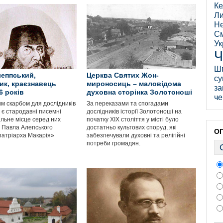
Ке
Ли
Не
См
Ук
Ч
Ш
еппський,
Церква Святих Жон-
су
ик, краєзнавець
мироносиць – маловідома
за
6 років
духовна сторінка Золотоноші
че
м скарбом для дослідників
За переказами та спогадами
ю є стародавні писемні
дослідників історії Золотоноші на
ільне місце серед них
початку ХІХ століття у місті було
р Павла Алепського
достатньо культових споруд, які
О
атріарха Макарія»
забезпечували духовні та релігійні
потреби громадян.