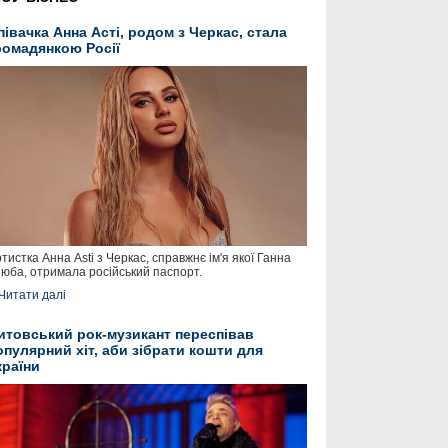
півачка Анна Асті, родом з Черкас, стала
ромадянкою Росії
тистка Анна Asti з Черкас, справжнє ім'я якої Ганна
юба, отримала російський паспорт.
Читати далі
итовський рок-музикант переспівав
опулярний хіт, аби зібрати кошти для
країни