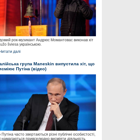
домий рок-музикант Андрюс Момантовас виконав хіт
užo šviesa українською.
Читати далі
талійська група Maneskin випустила хіт, що
исміює Путіна (відео)
 Путіна часто звертаються різні публічні особистості,
і намагаються привселюдно висміяти діяльність