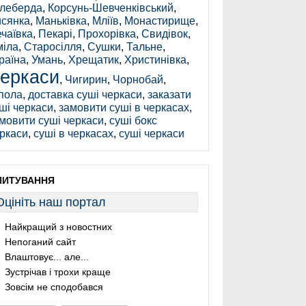
леберда
,
Корсунь-Шевченківський
,
сянка
,
Маньківка
,
Мліїв
,
Монастирище
,
чаївка
,
Пекарі
,
Прохорівка
,
Свидівок
,
іла
,
Старосілля
,
Сушки
,
Тальне
,
раїна
,
Умань
,
Хрещатик
,
Христинівка
,
еркаси
,
Чигирин
,
Чорнобай
,
пола
,
доставка суші черкаси
,
заказати
ші черкаси
,
замовити суші в черкасах
,
мовити суші черкаси
,
суші бокс
ркаси
,
суші в черкасах
,
суші черкаси
ПИТУВАННЯ
Оцініть наш портал
Найкращий з новостних
Непоганий сайт
Влаштовує... але...
Зустрічав і трохи краще
Зовсім не сподобався