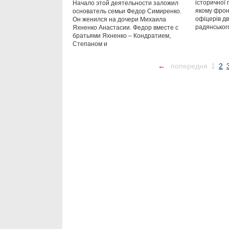
історичної п
Начало этой деятельности заложил
якому фрон
основатель семьи Федор Симиренко.
офіцерів д
Он женился на дочери Михаила
радянськог
Яхненко Анастасии. Федор вместе с
братьями Яхненко – Кондратием,
Степаном и
←
попередня
1
2