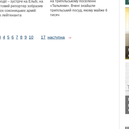
на трипільському поселенні
одії – зустрічі на Ельбі, на
«Тальянки». Вчені знайшли
товий репортер зобразив
трипільський посуд, якому майже 6
вох союзницьких армій:
тисяч
о лейтенанта
3
4
5
6
7
8
9
10
...
17
наступна
→
Ш