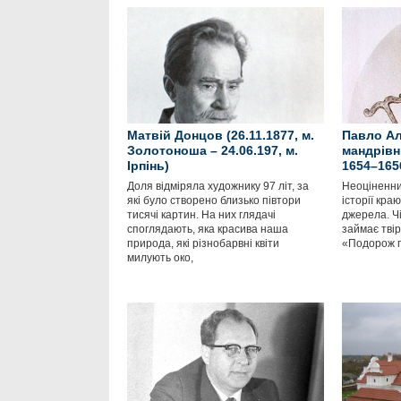
Матвій Донцов (26.11.1877, м.
Павло Ал
Золотоноша – 24.06.197, м.
мандрівн
Ірпінь)
1654–165
Доля відміряла художнику 97 літ, за
Неоціненни
які було створено близько півтори
історії кра
тисячі картин. На них глядачі
джерела. Ч
споглядають, яка красива наша
займає тві
природа, які різнобарвні квіти
«Подорож п
милують око,