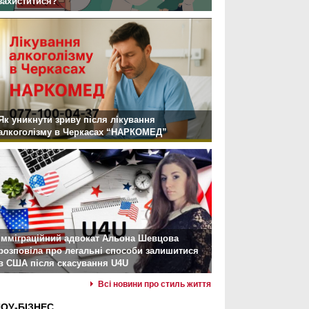
захиститися?
Як уникнути зриву після лікування
алкоголізму в Черкасах “НАРКОМЕД”
Імміграційний адвокат Альона Шевцова
розповіла про легальні способи залишитися
в США після скасування U4U
Всі новини про стиль життя
ОУ-БІЗНЕС