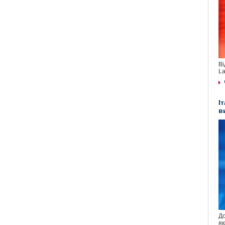
Ві
La
І
в
До
як