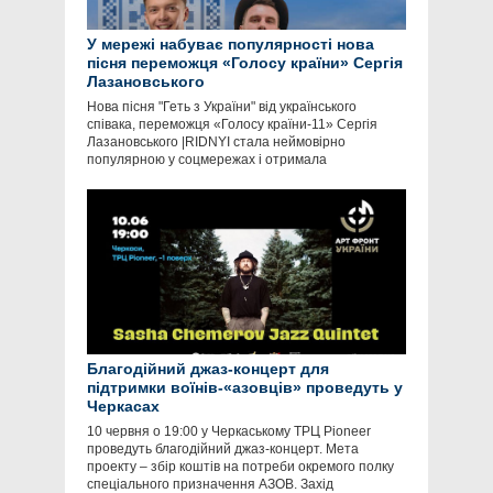
У мережі набуває популярності нова
пісня переможця «Голосу країни» Сергія
Лазановського
Нова пісня "Геть з України" від українського
співака, переможця «Голосу країни-11» Сергія
Лазановського |RIDNYI стала неймовірно
популярною у соцмережах і отримала
Благодійний джаз-концерт для
підтримки воїнів-«азовців» проведуть у
Черкасах
10 червня о 19:00 у Черкаському ТРЦ Pioneer
проведуть благодійний джаз-концерт. Мета
проекту – збір коштів на потреби окремого полку
спеціального призначення АЗОВ. Захід