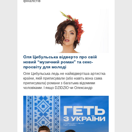
фіналістів
Оля Цибульська відверто про свій
новий “музичний роман” та секс-
просвіту для молоді
Оля Цибульська ледь не найвідвертіша артистка
країни, якій приписували (або навіть вона сама
приписувала) романи з багатьма відомими
чоловіками. І якщо DZIDZIO чи Олександр