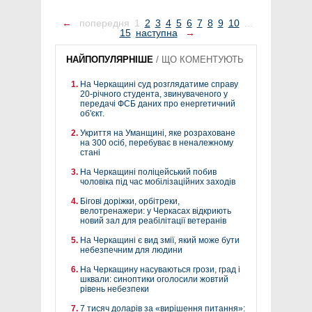
←
попередня
1
2
3
4
5
6
7
8
9
10
...
15
наступна
→
НАЙПОПУЛЯРНІШЕ
/
ЩО КОМЕНТУЮТЬ
На Черкащині суд розглядатиме справу
20-річного студента, звинуваченого у
передачі ФСБ даних про енергетичний
об'єкт.
Укриття на Уманщині, яке розраховане
на 300 осіб, перебуває в неналежному
стані
На Черкащині поліцейський побив
чоловіка під час мобілізаційних заходів
Бігові доріжки, орбітреки,
велотренажери: у Черкасах відкриють
новий зал для реабілітації ветеранів
На Черкащині є вид змії, який може бути
небезпечним для людини
На Черкащину насуваються грози, град і
шквали: синоптики оголосили жовтий
рівень небезпеки
7 тисяч доларів за «вирішення питання»: