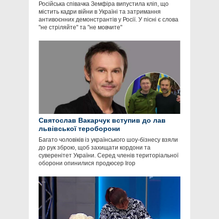
Російська співачка Земфіра випустила кліп, що
містить кадри війни в Україні та затримання
антивоєнних демонстрантів у Росії. У пісні є слова
"не стріляйте" та "не мовчите"
Святослав Вакарчук вступив до лав
львівської тероборони
Багато чоловіків із українського шоу-бізнесу взяли
до рук зброю, щоб захищати кордони та
суверенітет України. Серед членів територіальної
оборони опинилися продюсер Ігор