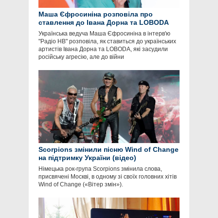
Маша Єфросиніна розповіла про
ставлення до Івана Дорна та LOBODA
Українська ведуча Маша Єфросиніна в інтерв'ю
"Радіо НВ" розповіла, як ставиться до українських
артистів Івана Дорна та LOBODA, які засудили
російську агресію, але до війни
Scorpions змінили пісню Wind of Change
на підтримку України (відео)
Німецька рок-група Scorpions змінила слова,
присвячені Москві, в одному зі своїх головних хітів
Wind of Change («Вітер змін»).