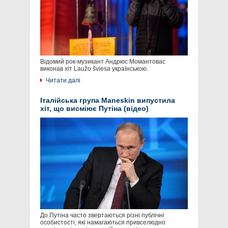
Відомий рок-музикант Андрюс Момантовас
виконав хіт Laužo šviesa українською.
Читати далі
Італійська група Maneskin випустила
хіт, що висміює Путіна (відео)
До Путіна часто звертаються різні публічні
особистості, які намагаються привселюдно