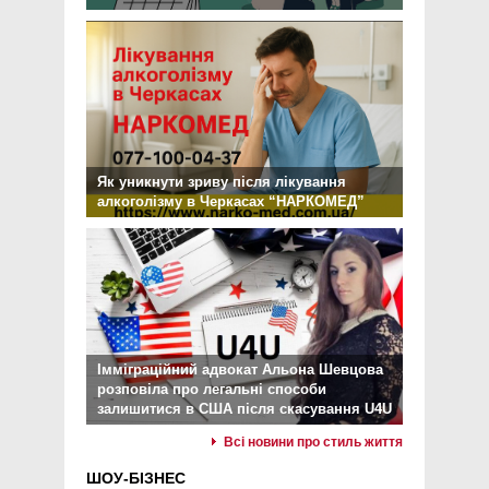
Як уникнути зриву після лікування
алкоголізму в Черкасах “НАРКОМЕД”
Імміграційний адвокат Альона Шевцова
розповіла про легальні способи
залишитися в США після скасування U4U
Всі новини про стиль життя
ШОУ-БІЗНЕС