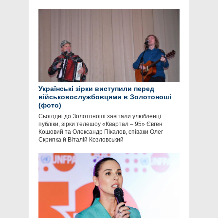
Українські зірки виступили перед
військовослужбовцями в Золотоноші
(фото)
Сьогодні до Золотоноші завітали улюбленці
публіки, зірки телешоу «Квартал – 95» Євген
Кошовий та Олександр Пікалов, співаки Олег
Скрипка й Віталій Козловський