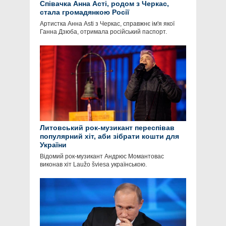
Співачка Анна Асті, родом з Черкас,
стала громадянкою Росії
Артистка Анна Asti з Черкас, справжнє ім'я якої
Ганна Дзюба, отримала російський паспорт.
Литовський рок-музикант переспівав
популярний хіт, аби зібрати кошти для
України
Відомий рок-музикант Андрюс Момантовас
виконав хіт Laužo šviesa українською.