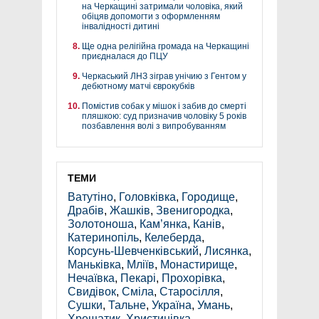
на Черкащині затримали чоловіка, який
обіцяв допомогти з оформленням
інвалідності дитині
Ще одна релігійна громада на Черкащині
приєдналася до ПЦУ
Черкаський ЛНЗ зіграв унічию з Гентом у
дебютному матчі єврокубків
Помістив собак у мішок і забив до смерті
пляшкою: суд призначив чоловіку 5 років
позбавлення волі з випробуванням
ТЕМИ
Ватутіно
,
Головківка
,
Городище
,
Драбів
,
Жашків
,
Звенигородка
,
Золотоноша
,
Кам’янка
,
Канів
,
Катеринопіль
,
Келеберда
,
Корсунь-Шевченківський
,
Лисянка
,
Маньківка
,
Мліїв
,
Монастирище
,
Нечаївка
,
Пекарі
,
Прохорівка
,
Свидівок
,
Сміла
,
Старосілля
,
Сушки
,
Тальне
,
Україна
,
Умань
,
Хрещатик
,
Христинівка
,