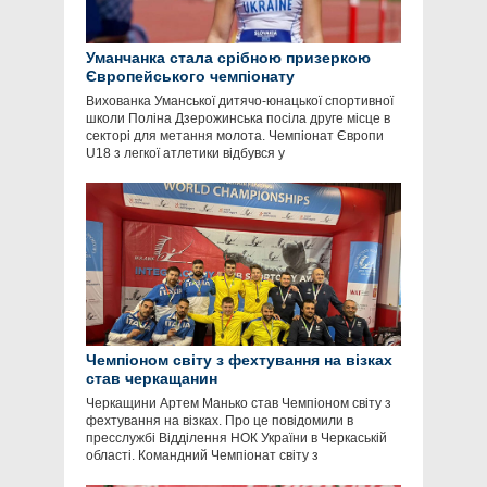
Уманчанка стала срібною призеркою
Європейського чемпіонату
Вихованка Уманської дитячо-юнацької спортивної
школи Поліна Дзерожинська посіла друге місце в
секторі для метання молота. Чемпіонат Європи
U18 з легкої атлетики відбувся у
Чемпіоном світу з фехтування на візках
став черкащанин
Черкащини Артем Манько став Чемпіоном світу з
фехтування на візках. Про це повідомили в
пресслужбі Відділення НОК України в Черкаській
області. Командний Чемпіонат світу з