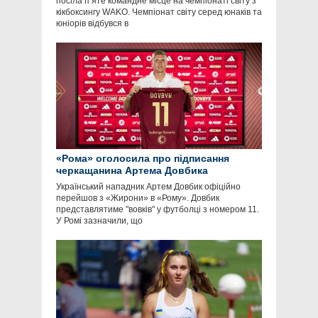
посіла п’яте командне місце на чемпіонаті світу з
кікбоксингу WAKO. Чемпіонат світу серед юнаків та
юніорів відбувся в
«Рома» оголосила про підписання
черкащанина Артема Довбика
Український нападник Артем Довбик офіційно
перейшов з «Жирони» в «Рому». Довбик
представлятиме "вовків" у футболці з номером 11.
У Ромі зазначили, що