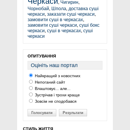
Черкаси
,
Чигирин
,
Чорнобай
,
Шпола
,
доставка суші
черкаси
,
заказати суші черкаси
,
замовити суші в черкасах
,
замовити суші черкаси
,
суші бокс
черкаси
,
суші в черкасах
,
суші
черкаси
ОПИТУВАННЯ
Оцініть наш портал
Найкращий з новостних
Непоганий сайт
Влаштовує... але...
Зустрічав і трохи краще
Зовсім не сподобався
Голосувати
Результати
СТИЛЬ ЖИТТЯ