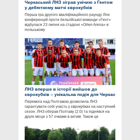
Черкаський ЛНЗ зіграв унічию з Гентом
у дебютному матчі єврокубків
Перша гра другого кваліфікаційного раунду Ліги
конференцій проти бельгійської команди «Гент»
відбулася 23 липня на стадіоні «Orlen Arena» в
польському
ЛНЗ вперше в історії вийшов до
єврокубків – унікальна подія для Черкас
Перемога над Полтавою дозволила ЛНЗ
гарантувати собі участь у єврокубках на наступний
сезон. ЛНЗ обіграв Полтаву (2:0) та піднявся на
друге місце з 57 очками в активі. Також це