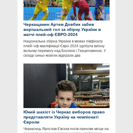
Черкащанин Артем Довбик забив
вирішальний гол за збірну України в
матчі плей-оф ЄВРО-2024
Національна збірна України в межах півфіналу
плей–оф кваліфікації Євро-2024 здобула виїзну
вольову перемогу над Боснією і Герцеговиною. У
складі синьо-жовтих відіграли два
Юний шахіст із Черкас виборов право
представляти Україну на чемпіонаті
Європи
Черкасець Ярослав Євсєєв посів призове місце на