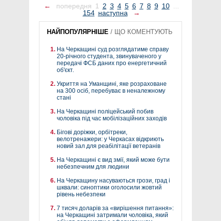
←
попередня
1
2
3
4
5
6
7
8
9
10
...
154
наступна
→
НАЙПОПУЛЯРНІШЕ
/
ЩО КОМЕНТУЮТЬ
На Черкащині суд розглядатиме справу
20-річного студента, звинуваченого у
передачі ФСБ даних про енергетичний
об'єкт.
Укриття на Уманщині, яке розраховане
на 300 осіб, перебуває в неналежному
стані
На Черкащині поліцейський побив
чоловіка під час мобілізаційних заходів
Бігові доріжки, орбітреки,
велотренажери: у Черкасах відкриють
новий зал для реабілітації ветеранів
На Черкащині є вид змії, який може бути
небезпечним для людини
На Черкащину насуваються грози, град і
шквали: синоптики оголосили жовтий
рівень небезпеки
7 тисяч доларів за «вирішення питання»:
на Черкащині затримали чоловіка, який