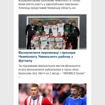
всеукраїнському шаховому чемпіонаті й тепер
може взяти участь у європейських змаганнях.
Хлопець представив Черкаську область на
Визначилися переможці і призери
Чемпіонату Уманського району з
футзалу
За підсумками вирішальних матчів фінального
етапу визначилися найсильніші у трьох лігах.
Бронзова ліга: Матч за 1 місце – “4MOBILE Базис”
–