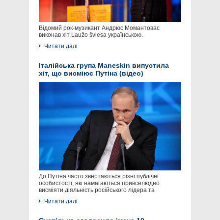
Відомий рок-музикант Андрюс Момантовас
виконав хіт Laužo šviesa українською.
Читати далі
Італійська група Maneskin випустила
хіт, що висміює Путіна (відео)
До Путіна часто звертаються різні публічні
особистості, які намагаються привселюдно
висміяти діяльність російського лідера та
Читати далі