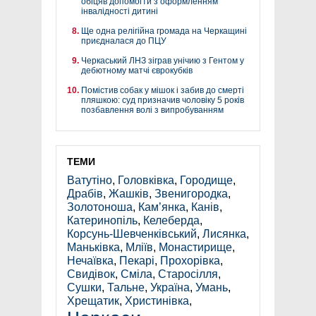
обіцяв допомогти з оформленням
інвалідності дитині
Ще одна релігійна громада на Черкащині
приєдналася до ПЦУ
Черкаський ЛНЗ зіграв унічию з Гентом у
дебютному матчі єврокубків
Помістив собак у мішок і забив до смерті
пляшкою: суд призначив чоловіку 5 років
позбавлення волі з випробуванням
ТЕМИ
Ватутіно
,
Головківка
,
Городище
,
Драбів
,
Жашків
,
Звенигородка
,
Золотоноша
,
Кам’янка
,
Канів
,
Катеринопіль
,
Келеберда
,
Корсунь-Шевченківський
,
Лисянка
,
Маньківка
,
Мліїв
,
Монастирище
,
Нечаївка
,
Пекарі
,
Прохорівка
,
Свидівок
,
Сміла
,
Старосілля
,
Сушки
,
Тальне
,
Україна
,
Умань
,
Хрещатик
,
Христинівка
,