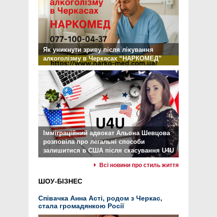
Як уникнути зриву після лікування
алкоголізму в Черкасах “НАРКОМЕД”
Імміграційний адвокат Альона Шевцова
розповіла про легальні способи
залишитися в США після скасування U4U
Всі новини про стиль життя
ШОУ-БІЗНЕС
Співачка Анна Асті, родом з Черкас,
стала громадянкою Росії