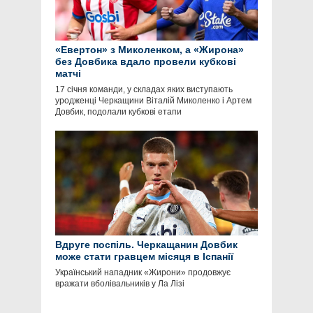
«Евертон» з Миколенком, а «Жирона»
без Довбика вдало провели кубкові
матчі
17 січня команди, у складах яких виступають
уродженці Черкащини Віталій Миколенко і Артем
Довбик, подолали кубкові етапи
Вдруге поспіль. Черкащанин Довбик
може стати гравцем місяця в Іспанії
Український нападник «Жирони» продовжує
вражати вболівальників у Ла Лізі