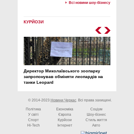
Всі новини шоу-бізнесу
КУРЙОЗИ
Директор Миколаївського зоопарку
Перс
запропонував обміняти леопардів на
30 ро
танки Leopard
арте
© 2014-2023
Новини Черкас
. Всі права захищені.
Політика
Економіка
Соціум
У світі
Європа
Шоу-бізнес
Спорт
Курйози
Стиль життя
Hi-Tech
Інтернет
Авто