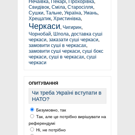
Нечаївка
,
Пекарі
,
Прохорівка
,
Свидівок
,
Сміла
,
Старосілля
,
Сушки
,
Тальне
,
Україна
,
Умань
,
Хрещатик
,
Христинівка
,
Черкаси
,
Чигирин
,
Чорнобай
,
Шпола
,
доставка суші
черкаси
,
заказати суші черкаси
,
замовити суші в черкасах
,
замовити суші черкаси
,
суші бокс
черкаси
,
суші в черкасах
,
суші
черкаси
ОПИТУВАННЯ
Чи треба Україні вступати в
НАТО?
Безумовно, так
Так, але це потрібно вирішувати на
референдумі
Ні, не потрібно