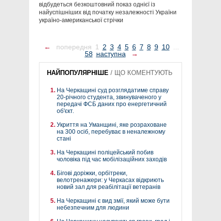
відбудеться безкоштовний показ однієї із
найуспішніших від початку незалежності України
україно-американської стрічки
←
попередня
1
2
3
4
5
6
7
8
9
10
...
58
наступна
→
НАЙПОПУЛЯРНІШЕ
/
ЩО КОМЕНТУЮТЬ
На Черкащині суд розглядатиме справу
20-річного студента, звинуваченого у
передачі ФСБ даних про енергетичний
об'єкт.
Укриття на Уманщині, яке розраховане
на 300 осіб, перебуває в неналежному
стані
На Черкащині поліцейський побив
чоловіка під час мобілізаційних заходів
Бігові доріжки, орбітреки,
велотренажери: у Черкасах відкриють
новий зал для реабілітації ветеранів
На Черкащині є вид змії, який може бути
небезпечним для людини