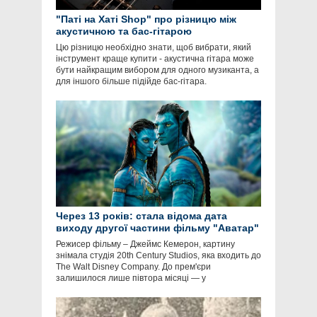
"Паті на Хаті Shop" про різницю між
акустичною та бас-гітарою
Цю різницю необхідно знати, щоб вибрати, який
інструмент краще купити - акустична гітара може
бути найкращим вибором для одного музиканта, а
для іншого більше підійде бас-гітара.
Через 13 років: стала відома дата
виходу другої частини фільму "Аватар"
Режисер фільму – Джеймс Кемерон, картину
знімала студія 20th Century Studios, яка входить до
The Walt Disney Company. До прем'єри
залишилося лише півтора місяці — у