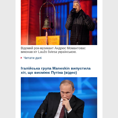
Відомий рок-музикант Андрюс Момантовас
виконав хіт Laužo šviesa українською.
Читати далі
Італійська група Maneskin випустила
хіт, що висміює Путіна (відео)