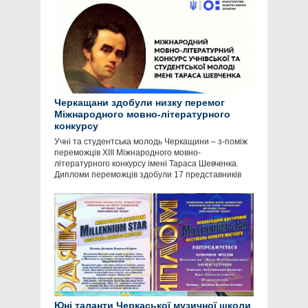
Черкащани здобули низку перемог
Міжнародного мовно-літературного
конкурсу
Учні та студентська молодь Черкащини – з-поміж
переможців XIII Міжнародного мовно-
літературного конкурсу імені Тараса Шевченка.
Дипломи переможців здобули 17 представників
Юні таланти Черкаської музичної школи