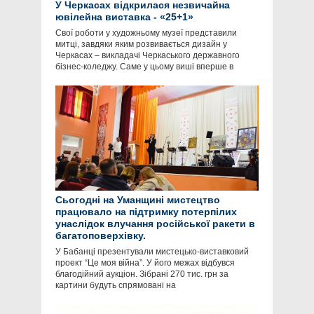
У Черкасах відкрилася незвичайна
ювілейна виставка - «25+1»
Свої роботи у художньому музеї представили
митці, завдяки яким розвивається дизайн у
Черкасах – викладачі Черкаського державного
бізнес-коледжу. Саме у цьому виші вперше в
Сьогодні на Уманщині мистецтво
працювало на підтримку потерпілих
унаслідок влучання російської ракети в
багатоповерхівку.
У Бабанці презентували мистецько-виставковий
проект “Це моя війна”. У його межах відбувся
благодійний аукціон. Зібрані 270 тис. грн за
картини будуть спрямовані на