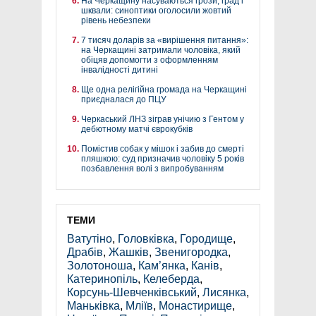
На Черкащину насуваються грози, град і
шквали: синоптики оголосили жовтий
рівень небезпеки
7 тисяч доларів за «вирішення питання»:
на Черкащині затримали чоловіка, який
обіцяв допомогти з оформленням
інвалідності дитині
Ще одна релігійна громада на Черкащині
приєдналася до ПЦУ
Черкаський ЛНЗ зіграв унічию з Гентом у
дебютному матчі єврокубків
Помістив собак у мішок і забив до смерті
пляшкою: суд призначив чоловіку 5 років
позбавлення волі з випробуванням
ТЕМИ
Ватутіно
,
Головківка
,
Городище
,
Драбів
,
Жашків
,
Звенигородка
,
Золотоноша
,
Кам’янка
,
Канів
,
Катеринопіль
,
Келеберда
,
Корсунь-Шевченківський
,
Лисянка
,
Маньківка
,
Мліїв
,
Монастирище
,