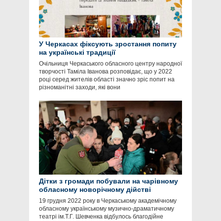
У Черкасах фіксують зростання попиту
на українські традиції
Очільниця Черкаського обласного центру народної
творчості Таміла Іванова розповідає, що у 2022
році серед жителів області значно зріс попит на
різноманітні заходи, які вони
Дітки з громади побували на чарівному
обласному новорічному дійстві
19 грудня 2022 року в Черкаському академічному
обласному українському музично-драматичному
театрі ім.Т.Г. Шевченка відбулось благодійне