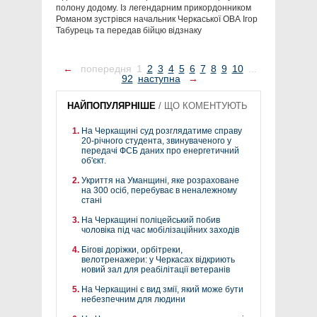
полону додому. Із легендарним прикордонником
Романом зустрівся начальник Черкаської ОВА Ігор
Табурець та передав бійцю відзнаку
←
попередня
1
2
3
4
5
6
7
8
9
10
...
92
наступна
→
НАЙПОПУЛЯРНІШЕ
/
ЩО КОМЕНТУЮТЬ
На Черкащині суд розглядатиме справу
20-річного студента, звинуваченого у
передачі ФСБ даних про енергетичний
об'єкт.
Укриття на Уманщині, яке розраховане
на 300 осіб, перебуває в неналежному
стані
На Черкащині поліцейський побив
чоловіка під час мобілізаційних заходів
Бігові доріжки, орбітреки,
велотренажери: у Черкасах відкриють
новий зал для реабілітації ветеранів
На Черкащині є вид змії, який може бути
небезпечним для людини