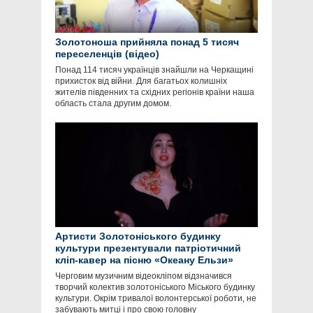
Золотоноша прийняла понад 5 тисяч
переселенців (відео)
Понад 114 тисяч українців знайшли на Черкащині
прихисток від війни. Для багатьох колишніх
жителів південних та східних регіонів країни наша
область стала другим домом.
Артисти Золотоніського будинку
культури презентували патріотичний
кліп-кавер на пісню «Океану Ельзи»
Черговим музичним відеокліпом відзначився
творчий колектив золотоніського Міського будинку
культури. Окрім тривалої волонтерської роботи, не
забувають митці і про свою головну