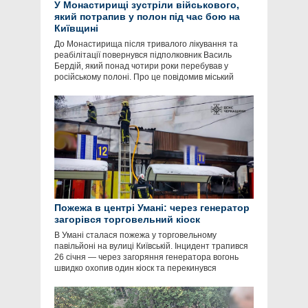
У Монастирищі зустріли військового,
який потрапив у полон під час бою на
Київщині
До Монастирища після тривалого лікування та
реабілітації повернувся підполковник Василь
Бердій, який понад чотири роки перебував у
російському полоні. Про це повідомив міський
Пожежа в центрі Умані: через генератор
загорівся торговельний кіоск
В Умані сталася пожежа у торговельному
павільйоні на вулиці Київській. Інцидент трапився
26 січня — через загоряння генератора вогонь
швидко охопив один кіоск та перекинувся