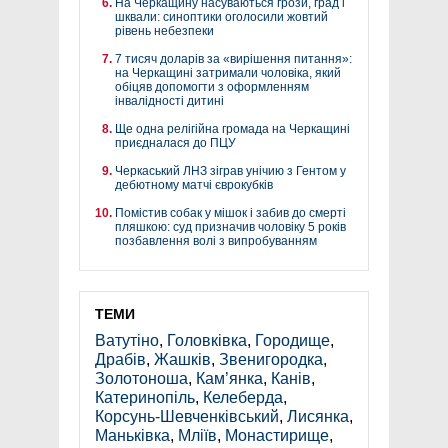
На Черкащину насуваються грози, град і
шквали: синоптики оголосили жовтий
рівень небезпеки
7 тисяч доларів за «вирішення питання»:
на Черкащині затримали чоловіка, який
обіцяв допомогти з оформленням
інвалідності дитині
Ще одна релігійна громада на Черкащині
приєдналася до ПЦУ
Черкаський ЛНЗ зіграв унічию з Гентом у
дебютному матчі єврокубків
Помістив собак у мішок і забив до смерті
пляшкою: суд призначив чоловіку 5 років
позбавлення волі з випробуванням
ТЕМИ
Ватутіно
,
Головківка
,
Городище
,
Драбів
,
Жашків
,
Звенигородка
,
Золотоноша
,
Кам’янка
,
Канів
,
Катеринопіль
,
Келеберда
,
Корсунь-Шевченківський
,
Лисянка
,
Маньківка
,
Мліїв
,
Монастирище
,