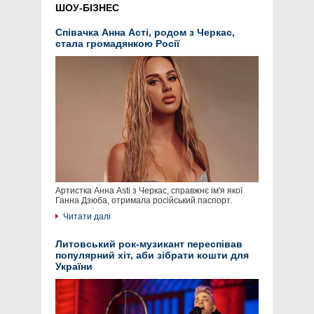
ШОУ-БІЗНЕС
Співачка Анна Асті, родом з Черкас,
стала громадянкою Росії
Артистка Анна Asti з Черкас, справжнє ім'я якої
Ганна Дзюба, отримала російський паспорт.
Читати далі
Литовський рок-музикант переспівав
популярний хіт, аби зібрати кошти для
України