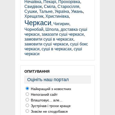
Нечаївка
,
Пекарі
,
Прохорівка
,
Свидівок
,
Сміла
,
Старосілля
,
Сушки
,
Тальне
,
Україна
,
Умань
,
Хрещатик
,
Христинівка
,
Черкаси
,
Чигирин
,
Чорнобай
,
Шпола
,
доставка суші
черкаси
,
заказати суші черкаси
,
замовити суші в черкасах
,
замовити суші черкаси
,
суші бокс
черкаси
,
суші в черкасах
,
суші
черкаси
ОПИТУВАННЯ
Оцініть наш портал
Найкращий з новостних
Непоганий сайт
Влаштовує... але...
Зустрічав і трохи краще
Зовсім не сподобався