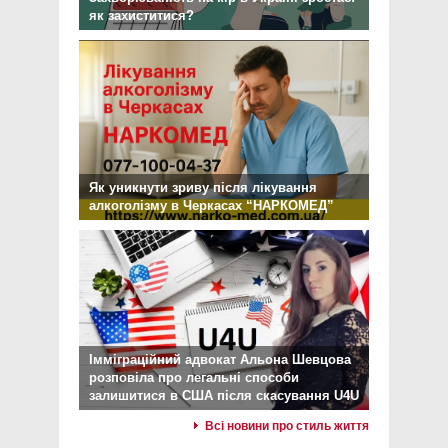
як захиститися?
Як уникнути зриву після лікування
алкоголізму в Черкасах “НАРКОМЕД”
Імміграційний адвокат Альона Шевцова
розповіла про легальні способи
залишитися в США після скасування U4U
Всі новини про стиль життя