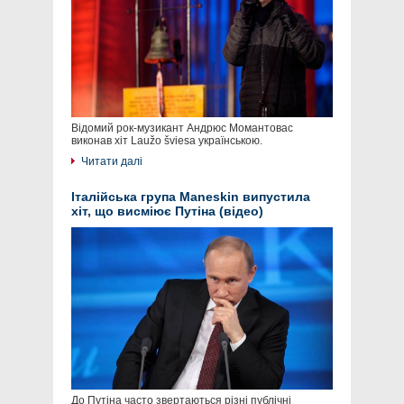
Відомий рок-музикант Андрюс Момантовас
виконав хіт Laužo šviesa українською.
Читати далі
Італійська група Maneskin випустила
хіт, що висміює Путіна (відео)
До Путіна часто звертаються різні публічні