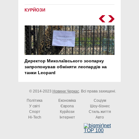
КУРЙОЗИ
Директор Миколаївського зоопарку
Перс
запропонував обміняти леопардів на
30 ро
танки Leopard
арте
© 2014-2023
Новини Черкас
. Всі права захищені.
Політика
Економіка
Соціум
У світі
Європа
Шоу-бізнес
Спорт
Курйози
Стиль життя
Hi-Tech
Інтернет
Авто