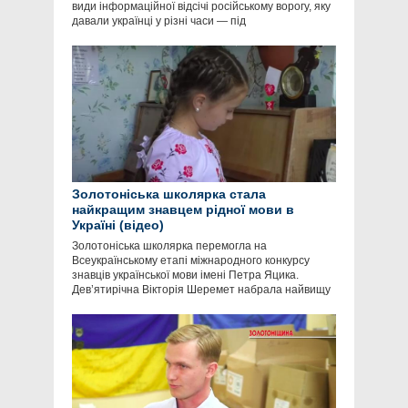
види інформаційної відсічі російському ворогу, яку
давали українці у різні часи — під
Золотоніська школярка стала
найкращим знавцем рідної мови в
Україні (відео)
Золотоніська школярка перемогла на
Всеукраїнському етапі міжнародного конкурсу
знавців української мови імені Петра Яцика.
Дев’ятирічна Вікторія Шеремет набрала найвищу