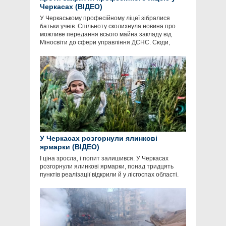
Черкасах (ВІДЕО)
У Черкаському професійному ліцеї зібралися
батьки учнів. Спільноту сколихнула новина про
можливе передання всього майна закладу від
Міносвіти до сфери управління ДСНС. Сюди,
У Черкасах розгорнули ялинкові
ярмарки (ВІДЕО)
І ціна зросла, і попит залишився. У Черкасах
розгорнули ялинкові ярмарки, понад тридцять
пунктів реалізації відкрили й у лісгоспах області.