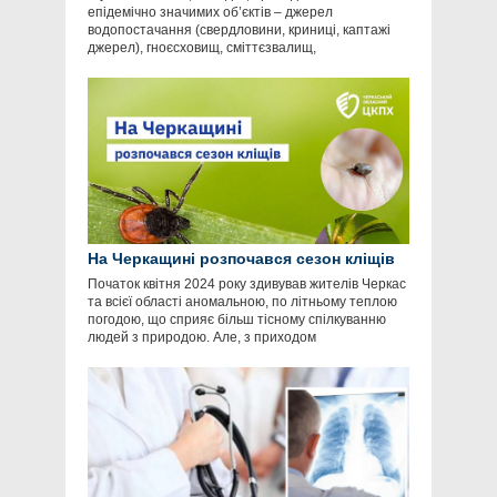
епідемічно значимих об’єктів – джерел
водопостачання (свердловини, криниці, каптажі
джерел), гноєсховищ, сміттєзвалищ,
На Черкащині розпочався сезон кліщів
Початок квітня 2024 року здивував жителів Черкас
та всієї області аномальною, по літньому теплою
погодою, що сприяє більш тісному спілкуванню
людей з природою. Але, з приходом