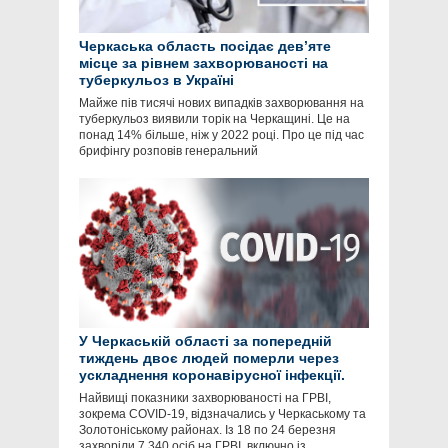
Черкаська область посідає девʼяте
місце за рівнем захворюваності на
туберкульоз в Україні
Майже пів тисячі нових випадків захворювання на
туберкульоз виявили торік на Черкащині. Це на
понад 14% більше, ніж у 2022 році. Про це під час
брифінгу розповів генеральний
У Черкаській області за попередній
тиждень двоє людей померли через
ускладнення коронавірусної інфекції.
Найвищі показники захворюваності на ГРВІ,
зокрема COVID-19, відзначались у Черкаському та
Золотоніському районах. Із 18 по 24 березня
захворіли 7 340 осіб на ГРВІ, включно із