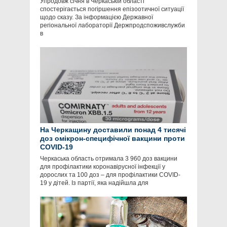
Упродовж січня в Черкаській області
спостерігається погіршення епізоотичної ситуації
щодо сказу. За інформацією Державної
регіональної лабораторії Держпродспоживслужби
в
На Черкащину доставили понад 4 тисячі
доз омікрон-специфічної вакцини проти
COVID-19
Черкаська область отримала 3 960 доз вакцини
для профілактики коронавірусної інфекції у
дорослих та 100 доз – для профілактики COVID-
19 у дітей. Із партії, яка надійшла для