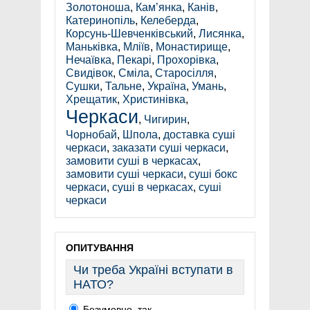
Золотоноша
,
Кам’янка
,
Канів
,
Катеринопіль
,
Келеберда
,
Корсунь-Шевченківський
,
Лисянка
,
Маньківка
,
Мліїв
,
Монастирище
,
Нечаївка
,
Пекарі
,
Прохорівка
,
Свидівок
,
Сміла
,
Старосілля
,
Сушки
,
Тальне
,
Україна
,
Умань
,
Хрещатик
,
Христинівка
,
Черкаси
,
Чигирин
,
Чорнобай
,
Шпола
,
доставка суші
черкаси
,
заказати суші черкаси
,
замовити суші в черкасах
,
замовити суші черкаси
,
суші бокс
черкаси
,
суші в черкасах
,
суші
черкаси
ОПИТУВАННЯ
Чи треба Україні вступати в
НАТО?
Безумовно, так