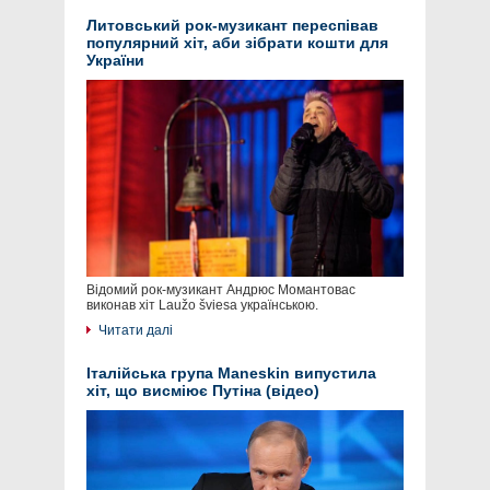
Литовський рок-музикант переспівав
популярний хіт, аби зібрати кошти для
України
Відомий рок-музикант Андрюс Момантовас
виконав хіт Laužo šviesa українською.
Читати далі
Італійська група Maneskin випустила
хіт, що висміює Путіна (відео)