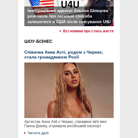
Імміграційний адвокат Альона Шевцова
розповіла про легальні способи
залишитися в США після скасування U4U
Всі новини про стиль життя
ШОУ-БІЗНЕС
Співачка Анна Асті, родом з Черкас,
стала громадянкою Росії
Артистка Анна Asti з Черкас, справжнє ім'я якої
Ганна Дзюба, отримала російський паспорт.
Читати далі