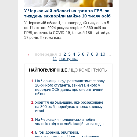
У Черкаській області на грип та ГРВІ за
тиждень захворіли майже 10 тисяч осіб
У Черкаській області, за попередній тиждень, з 5
по 11 лютого 2024 року захворіли 9 860 осіб на
ГРВІ, включно із COVID-19, із них 5 186 – дітей до
17 років. Питома вага
←
попередня
1
2
3
4
5
6
7
8
9
10
...
11
наступна
→
НАЙПОПУЛЯРНІШЕ
/
ЩО КОМЕНТУЮТЬ
На Черкащині суд розглядатиме справу
20-річного студента, звинуваченого у
передачі ФСБ даних про енергетичний
об'єкт.
Укриття на Уманщині, яке розраховане
на 300 осіб, перебуває в неналежному
стані
На Черкащині поліцейський побив
чоловіка під час мобілізаційних заходів
Бігові доріжки, орбітреки,
велотренажери: у Черкасах відкриють