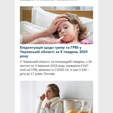
Епідситуація щодо грипу та ГРВІ у
Черкаській області за 9 тиждень 2024
року
У Черкаській області, за попередній тиждень, з 26
лютого по 3 березня 2024 року, захворіли 6 647
осіб на ГРВІ, включно із COVID-19, із них 3 439 –
діти до 17 років. Питома