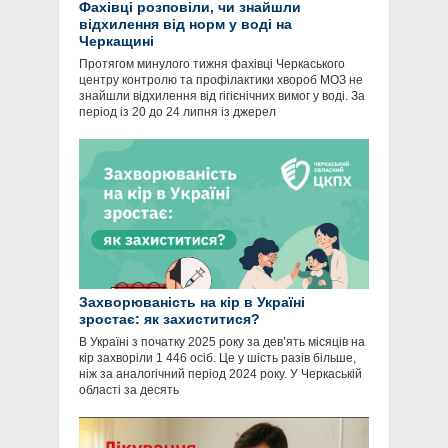
Фахівці розповіли, чи знайшли
відхилення від норм у воді на
Черкащині
Протягом минулого тижня фахівці Черкаського
центру контролю та профілактики хвороб МОЗ не
знайшли відхилення від гігієнічних вимог у воді. За
період із 20 до 24 липня із джерел
Захворюваність на кір в Україні
зростає: як захиститися?
В Україні з початку 2025 року за дев’ять місяців на
кір захворіли 1 446 осіб. Це у шість разів більше,
ніж за аналогічний період 2024 року. У Черкаській
області за десять