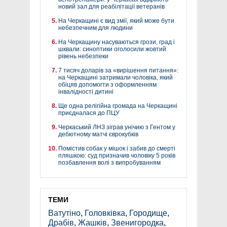
новий зал для реабілітації ветеранів
На Черкащині є вид змії, який може бути
небезпечним для людини
На Черкащину насуваються грози, град і
шквали: синоптики оголосили жовтий
рівень небезпеки
7 тисяч доларів за «вирішення питання»:
на Черкащині затримали чоловіка, який
обіцяв допомогти з оформленням
інвалідності дитині
Ще одна релігійна громада на Черкащині
приєдналася до ПЦУ
Черкаський ЛНЗ зіграв унічию з Гентом у
дебютному матчі єврокубків
Помістив собак у мішок і забив до смерті
пляшкою: суд призначив чоловіку 5 років
позбавлення волі з випробуванням
ТЕМИ
Ватутіно
,
Головківка
,
Городище
,
Драбів
,
Жашків
,
Звенигородка
,