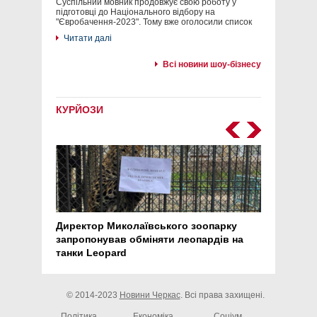
Суспільний мовник продовжує свою роботу у
підготовці до Національного відбору на
"Євробачення-2023". Тому вже оголосили список
Читати далі
Всі новини шоу-бізнесу
КУРЙОЗИ
Директор Миколаївського зоопарку
Перс
запропонував обміняти леопардів на
30 ро
танки Leopard
арте
© 2014-2023
Новини Черкас
. Всі права захищені.
Політика
Економіка
Соціум