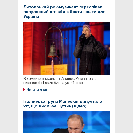
Литовський рок-музикант переспівав
популярний хіт, аби зібрати кошти для
України
Відомий рок-музикант Андрюс Момантовас
виконав хіт Laužo šviesa українською.
Читати далі
Італійська група Maneskin випустила
хіт, що висміює Путіна (відео)