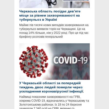
Черкаська область посідає девʼяте
місце за рівнем захворюваності на
туберкульоз в Україні
Майже пів тисячі нових випадків захворювання на
туберкульоз виявили торік на Черкащині. Це на
понад 14% більше, ніж у 2022 році. Про це під час
брифінгу розповів генеральний
У Черкаській області за попередній
тиждень двоє людей померли через
ускладнення коронавірусної інфекції.
Найвищі показники захворюваності на ГРВІ,
зокрема COVID-19, відзначались у Черкаському та
Золотоніському районах. Із 18 по 24 березня
захворіли 7 340 осіб на ГРВІ, включно із