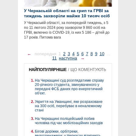
У Черкаській області на грип та ГРВІ за
тиждень захворіли майже 10 тисяч осіб
У Черкаській області, за попередній тиждень, з 5
по 11 лютого 2024 року захворіли 9 860 осіб на
ГРВІ, включно із COVID-19, із них 5 186 – дітей до
17 років. Питома вага
←
попередня
1
2
3
4
5
6
7
8
9
10
...
11
наступна
→
НАЙПОПУЛЯРНІШЕ
/
ЩО КОМЕНТУЮТЬ
На Черкащині суд розглядатиме справу
20-річного студента, звинуваченого у
передачі ФСБ даних про енергетичний
об'єкт.
Укриття на Уманщині, яке розраховане
на 300 осіб, перебуває в неналежному
стані
На Черкащині поліцейський побив
чоловіка під час мобілізаційних заходів
Бігові доріжки, орбітреки,
велотренажери: у Черкасах відкриють