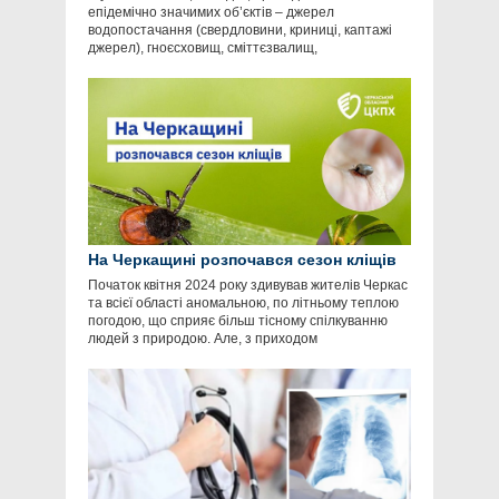
епідемічно значимих об’єктів – джерел
водопостачання (свердловини, криниці, каптажі
джерел), гноєсховищ, сміттєзвалищ,
На Черкащині розпочався сезон кліщів
Початок квітня 2024 року здивував жителів Черкас
та всієї області аномальною, по літньому теплою
погодою, що сприяє більш тісному спілкуванню
людей з природою. Але, з приходом