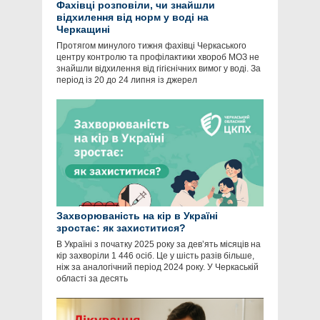
Фахівці розповіли, чи знайшли
відхилення від норм у воді на
Черкащині
Протягом минулого тижня фахівці Черкаського
центру контролю та профілактики хвороб МОЗ не
знайшли відхилення від гігієнічних вимог у воді. За
період із 20 до 24 липня із джерел
Захворюваність на кір в Україні
зростає: як захиститися?
В Україні з початку 2025 року за дев’ять місяців на
кір захворіли 1 446 осіб. Це у шість разів більше,
ніж за аналогічний період 2024 року. У Черкаській
області за десять