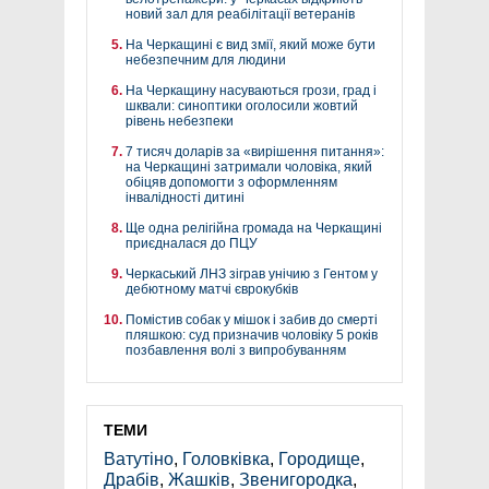
новий зал для реабілітації ветеранів
На Черкащині є вид змії, який може бути
небезпечним для людини
На Черкащину насуваються грози, град і
шквали: синоптики оголосили жовтий
рівень небезпеки
7 тисяч доларів за «вирішення питання»:
на Черкащині затримали чоловіка, який
обіцяв допомогти з оформленням
інвалідності дитині
Ще одна релігійна громада на Черкащині
приєдналася до ПЦУ
Черкаський ЛНЗ зіграв унічию з Гентом у
дебютному матчі єврокубків
Помістив собак у мішок і забив до смерті
пляшкою: суд призначив чоловіку 5 років
позбавлення волі з випробуванням
ТЕМИ
Ватутіно
,
Головківка
,
Городище
,
Драбів
,
Жашків
,
Звенигородка
,