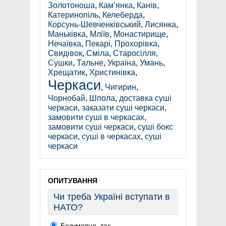
Золотоноша
,
Кам’янка
,
Канів
,
Катеринопіль
,
Келеберда
,
Корсунь-Шевченківський
,
Лисянка
,
Маньківка
,
Мліїв
,
Монастирище
,
Нечаївка
,
Пекарі
,
Прохорівка
,
Свидівок
,
Сміла
,
Старосілля
,
Сушки
,
Тальне
,
Україна
,
Умань
,
Хрещатик
,
Христинівка
,
Черкаси
,
Чигирин
,
Чорнобай
,
Шпола
,
доставка суші
черкаси
,
заказати суші черкаси
,
замовити суші в черкасах
,
замовити суші черкаси
,
суші бокс
черкаси
,
суші в черкасах
,
суші
черкаси
ОПИТУВАННЯ
Чи треба Україні вступати в
НАТО?
Безумовно, так