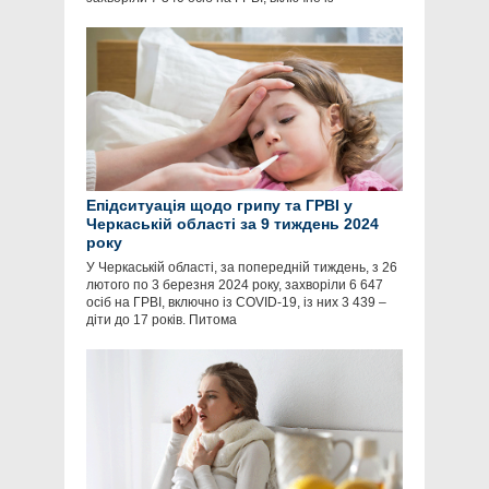
Епідситуація щодо грипу та ГРВІ у
Черкаській області за 9 тиждень 2024
року
У Черкаській області, за попередній тиждень, з 26
лютого по 3 березня 2024 року, захворіли 6 647
осіб на ГРВІ, включно із COVID-19, із них 3 439 –
діти до 17 років. Питома