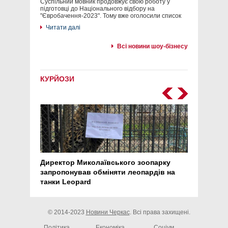
Суспільний мовник продовжує свою роботу у
підготовці до Національного відбору на
"Євробачення-2023". Тому вже оголосили список
Читати далі
Всі новини шоу-бізнесу
КУРЙОЗИ
Директор Миколаївського зоопарку
Перс
запропонував обміняти леопардів на
30 ро
танки Leopard
арте
© 2014-2023
Новини Черкас
. Всі права захищені.
Політика
Економіка
Соціум