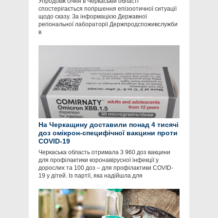
Упродовж січня в Черкаській області
спостерігається погіршення епізоотичної ситуації
щодо сказу. За інформацією Державної
регіональної лабораторії Держпродспоживслужби
в
На Черкащину доставили понад 4 тисячі
доз омікрон-специфічної вакцини проти
COVID-19
Черкаська область отримала 3 960 доз вакцини
для профілактики коронавірусної інфекції у
дорослих та 100 доз – для профілактики COVID-
19 у дітей. Із партії, яка надійшла для