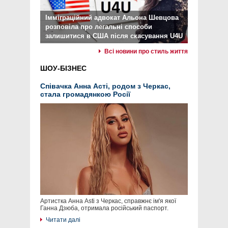
Імміграційний адвокат Альона Шевцова
розповіла про легальні способи
залишитися в США після скасування U4U
Всі новини про стиль життя
ШОУ-БІЗНЕС
Співачка Анна Асті, родом з Черкас,
стала громадянкою Росії
Артистка Анна Asti з Черкас, справжнє ім'я якої
Ганна Дзюба, отримала російський паспорт.
Читати далі