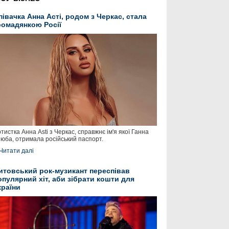
півачка Анна Асті, родом з Черкас, стала
ромадянкою Росії
тистка Анна Asti з Черкас, справжнє ім'я якої Ганна
юба, отримала російський паспорт.
Читати далі
итовський рок-музикант переспівав
опулярний хіт, аби зібрати кошти для
країни