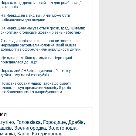
Черкасах відкриють новий зал для реабілітації
ветеранів
На Черкащині є вид змії, який може бути
небезпечним для людини
На Черкащину насуваються грози, град і шквали:
синоптики оголосили жовтий рівень небезпеки
7 тисяч доларів за «вирішення питання»: на
Черкащині затримали чоловіка, який обіцяв
допомогти з оформленням інвалідності дитині
Ще одна релігійна громада на Черкащині
приєдналася до ПЦУ
Черкаський ЛНЗ зіграв унічию з Гентом у
дебютному матчі єврокубків
Помістив собак у мішок і забив до смерті
пляшкою: суд призначив чоловіку 5 років
позбавлення волі з випробуванням
ЕМИ
тутіно
,
Головківка
,
Городище
,
Драбів
,
ашків
,
Звенигородка
,
Золотоноша
,
м’янка
,
Канів
,
Катеринопіль
,