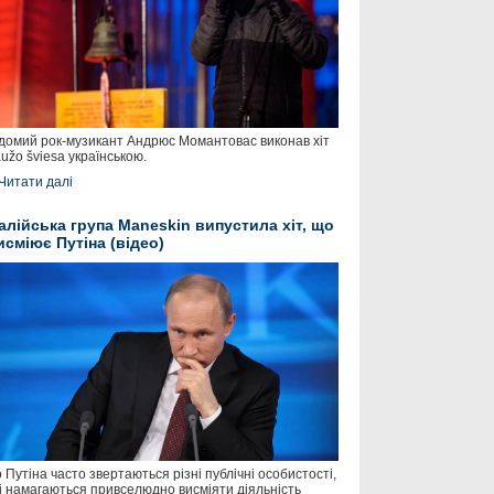
домий рок-музикант Андрюс Момантовас виконав хіт
užo šviesa українською.
Читати далі
талійська група Maneskin випустила хіт, що
исміює Путіна (відео)
 Путіна часто звертаються різні публічні особистості,
і намагаються привселюдно висміяти діяльність