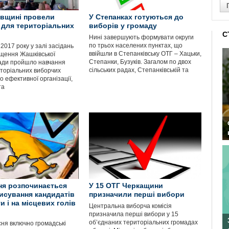
вщині провели
У Степанках готуються до
 для територіальних
виборів у громаду
С
Нині завершують формувати округи
по трьох населених пунктах, що
2017 року у залі засідань
ввійшли в Степанківську ОТГ – Хацьки,
щення Жашківської
Степанки, Бузуків. Загалом по двох
ади пройшло навчання
сільських радах, Степанківській та
иторіальних виборчих
о ефективної організації,
та
ня розпочинається
У 15 ОТГ Черкащини
исування кандидатів
призначили перші вибори
и і на місцевих голів
Центральна виборча комісія
призначила перші вибори у 15
об’єднаних територіальних громадах
сня включно громадські