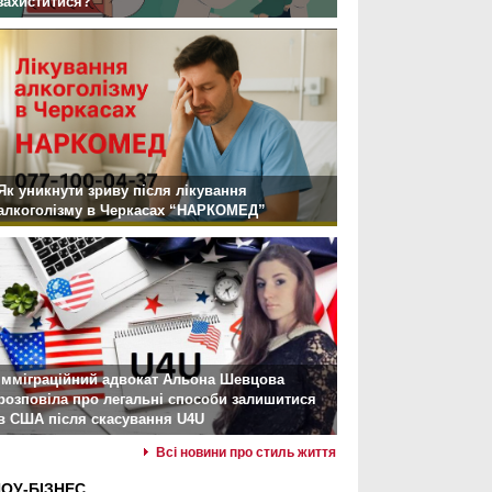
захиститися?
Як уникнути зриву після лікування
алкоголізму в Черкасах “НАРКОМЕД”
Імміграційний адвокат Альона Шевцова
розповіла про легальні способи залишитися
в США після скасування U4U
Всі новини про стиль життя
ОУ-БІЗНЕС