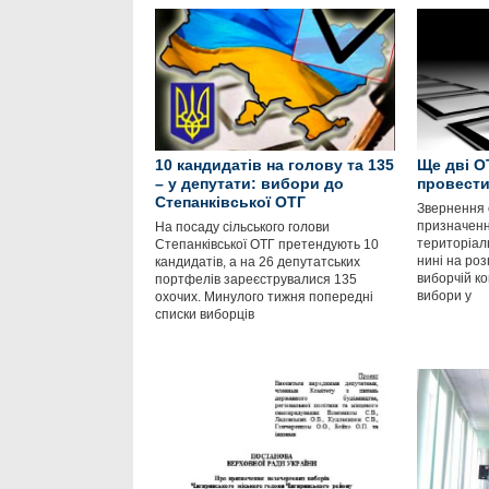
10 кандидатів на голову та 135
Ще дві О
– у депутати: вибори до
провести
Степанківської ОТГ
Звернення 
призначенн
На посаду сільського голови
територіал
Степанківської ОТГ претендують 10
нині на роз
кандидатів, а на 26 депутатських
виборчій ко
портфелів зареєструвалися 135
вибори у
охочих. Минулого тижня попередні
списки виборців