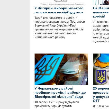
У Чигирині вибори міського
На Жашкі
голови поки не відбудуться
навчання
комісій
Такий висновок можна зробити
проаналізувавши проект Постанови
28 вересня 
Верховної Ради України «Про
адмінпримі
призначення позачергових виборів
районної р
Чигиринського міського голови
членів тер
Чигиринського району
комісій щод
підготовки 
У Черкаському районі
25 верес
пройшли проміжні вибори до
процес в
Білозірської сільської ради
у депутат
ОТГ
10 вересня 2017 року відбулися
проміжні вибори депутатів
До 18 вере