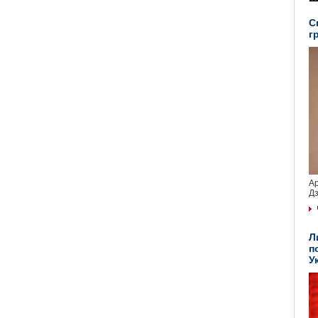
С
г
Ар
Дз
Л
п
У