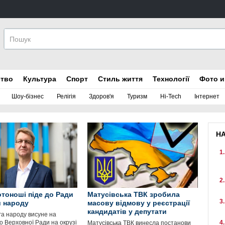
ство
Культура
Спорт
Стиль життя
Технології
Фото и
Шоу-бізнес
Релігія
Здоров'я
Туризм
Hi-Tech
Інтернет
Н
тоноші піде до Ради
Матусівська ТВК зробила
и народу
масову відмову у реєстрації
кандидатів у депутати
га народу висуне на
о Верховної Ради на окрузі
Матусівська ТВК винесла постанови