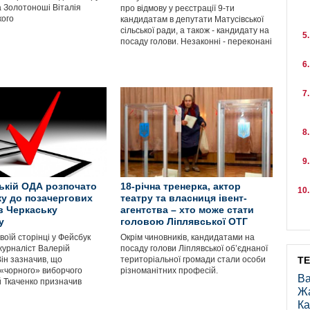
 Золотоноші Віталія
про відмову у реєстрації 9-ти
кого
кандидатам в депутати Матусівської
сільської ради, а також - кандидату на
посаду голови. Незаконні - переконані
ькій ОДА розпочато
18-річна тренерка, актор
ку до позачергових
театру та власниця івент-
в Черкаську
агентства – хто може стати
у
головою Ліплявської ОТГ
воїй сторінці у Фейсбук
Окрім чиновників, кандидатами на
журналіст Валерій
посаду голови Ліплявської об’єднаної
ін зазначив, що
територіальної громади стали особи
Т
 «чорного» виборчого
різноманітних професій.
Ва
 Ткаченко призначив
Ж
Ка