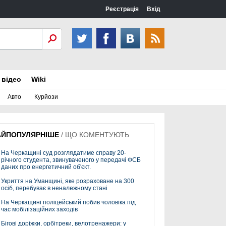
Реєстрація
Вхід
 відео
Wiki
Авто
Курйози
АЙПОПУЛЯРНІШЕ
/
ЩО КОМЕНТУЮТЬ
На Черкащині суд розглядатиме справу 20-
річного студента, звинуваченого у передачі ФСБ
даних про енергетичний об'єкт.
Укриття на Уманщині, яке розраховане на 300
осіб, перебуває в неналежному стані
На Черкащині поліцейський побив чоловіка під
час мобілізаційних заходів
Бігові доріжки, орбітреки, велотренажери: у