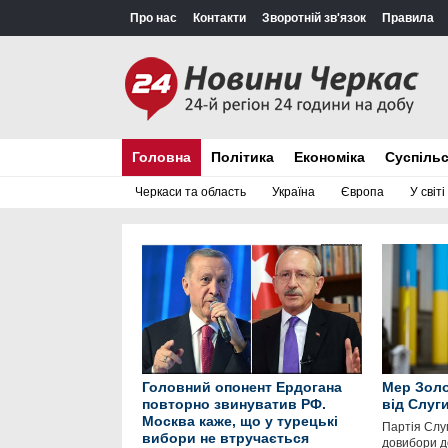
Про нас
Контакти
Зворотній зв'язок
Правила
Головна
Політика
Економіка
Суспіль
Черкаси та область
Україна
Європа
У світі
Головний опонент Ердогана
Мер Золо
повторно звинуватив РФ.
від Слуг
Москва каже, що у турецькі
Партія Слу
вибори не втручається
довибори д