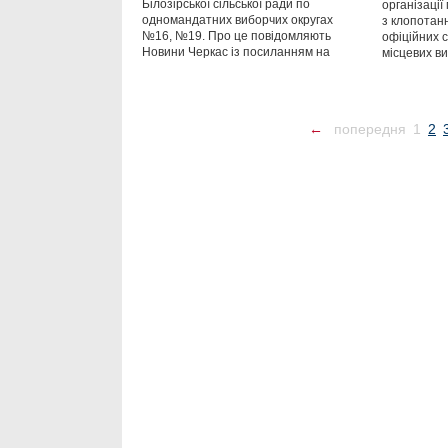
Білозірської сільської ради по
організаці
одномандатних виборчих округах
з клопотан
№16, №19. Про це повідомляють
офіційних 
Новини Черкас із посиланням на
місцевих ви
←
попередня
1
2