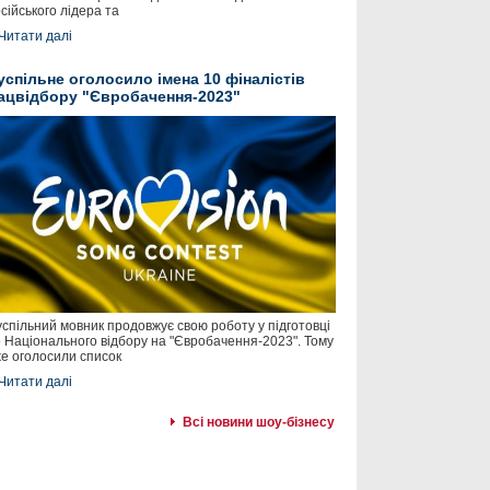
сійського лідера та
Читати далі
успільне оголосило імена 10 фіналістів
ацвідбору "Євробачення-2023"
спільний мовник продовжує свою роботу у підготовці
 Національного відбору на "Євробачення-2023". Тому
е оголосили список
Читати далі
Всі новини шоу-бізнесу