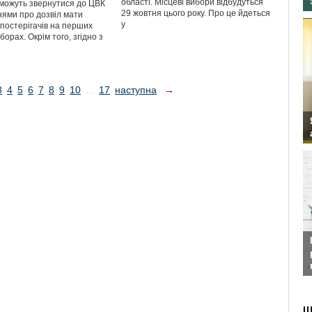
області. Місцеві вибори відбудуться
ї можуть звернутися до ЦВК
29 жовтня цього року. Про це йдеться
нями про дозвіл мати
у
спостерігачів на перших
борах. Окрім того, згідно з
3
4
5
6
7
8
9
10
...
17
наступна
→
Ш