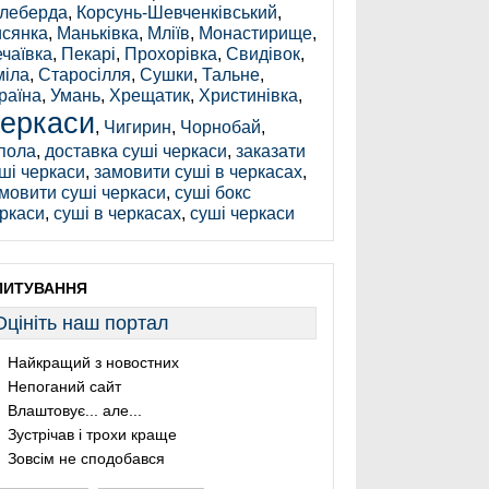
леберда
,
Корсунь-Шевченківський
,
сянка
,
Маньківка
,
Мліїв
,
Монастирище
,
чаївка
,
Пекарі
,
Прохорівка
,
Свидівок
,
іла
,
Старосілля
,
Сушки
,
Тальне
,
раїна
,
Умань
,
Хрещатик
,
Христинівка
,
еркаси
,
Чигирин
,
Чорнобай
,
пола
,
доставка суші черкаси
,
заказати
ші черкаси
,
замовити суші в черкасах
,
мовити суші черкаси
,
суші бокс
ркаси
,
суші в черкасах
,
суші черкаси
ПИТУВАННЯ
Оцініть наш портал
Найкращий з новостних
Непоганий сайт
Влаштовує... але...
Зустрічав і трохи краще
Зовсім не сподобався