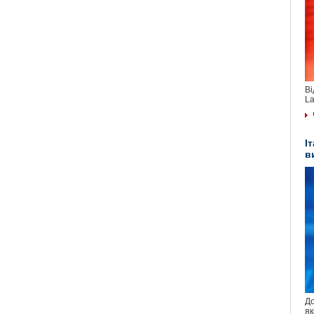
Ві
La
І
в
До
як