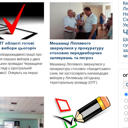
Ке
Ли
Не
См
Ук
Ч
Ш
ТГ області готові
Мешканці Ліплявого
су
 вибори цьогоріч
звернулися у прокуратуру
за
стосовно передвиборчих
облдержадміністрації про
че
залякувань та погроз
я перших виборів у двох
ьних громадах Черкащини
Мешканці Ліплявого звернулися у
гляді у Центральній
прокуратуру стосовно «бандитських»
місії. Очікують на перші
схем, які застосовують напередодні
О
виборів у Ліплявську об’єднану
територіальну громаду (ОТГ).