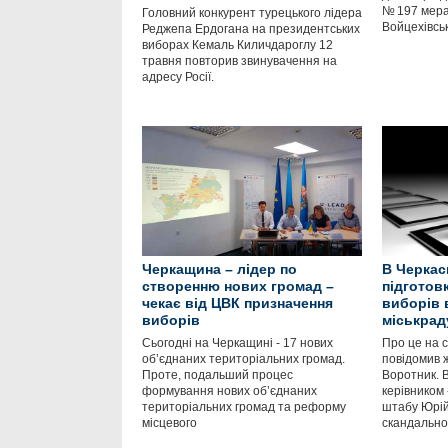
№ 197 мера
Головний конкурент турецького лідера
Войцехівсь
Реджепа Ердогана на президентських
виборах Кемаль Киличдароглу 12
травня повторив звинувачення на
адресу Росії.
Черкащина – лідер по
В Черкас
створенню нових громад –
підготов
чекає від ЦВК призначення
виборів 
виборів
міськрад
Сьогодні на Черкащині - 17 нових
Про це на с
об’єднаних територіальних громад.
повідомив 
Проте, подальший процес
Воротник. В
формування нових об’єднаних
керівником
територіальних громад та реформу
штабу Юрій
місцевого
скандально