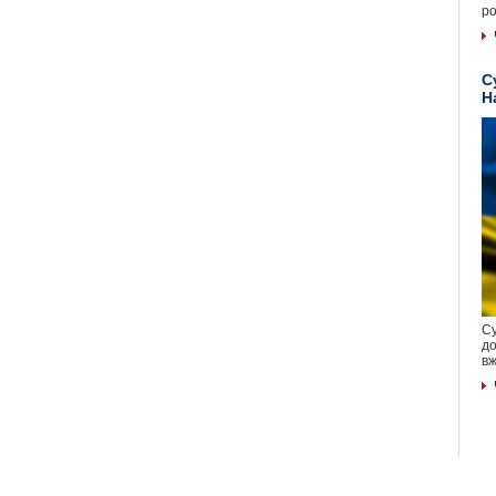
ро
С
Н
Су
до
вж