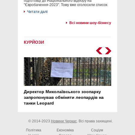
підготовці до Національного відбору на
"Євробачення-2023". Тому вже оголосили список
Читати далі
Всі новини шоу-бізнесу
КУРЙОЗИ
Директор Миколаївського зоопарку
Перс
запропонував обміняти леопардів на
30 ро
танки Leopard
арте
© 2014-2023
Новини Черкас
. Всі права захищені.
Політика
Економіка
Соціум