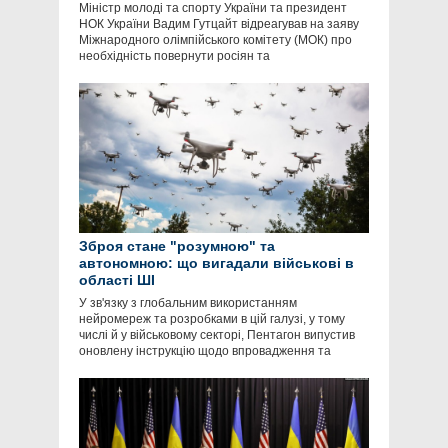
Міністр молоді та спорту України та президент
НОК України Вадим Гутцайт відреагував на заяву
Міжнародного олімпійського комітету (МОК) про
необхідність повернути росіян та
Зброя стане "розумною" та
автономною: що вигадали військові в
області ШІ
У зв'язку з глобальним використанням
нейромереж та розробками в цій галузі, у тому
числі й у військовому секторі, Пентагон випустив
оновлену інструкцію щодо впровадження та