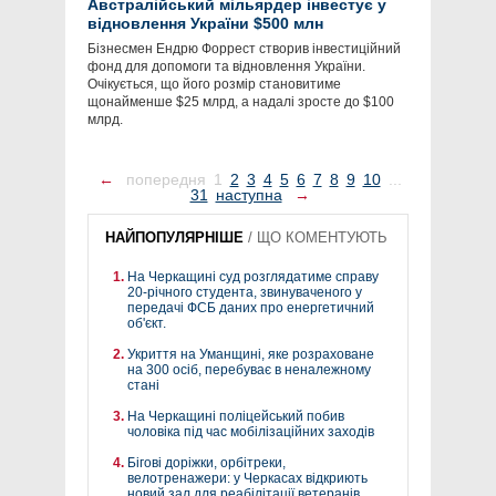
Австралійський мільярдер інвестує у
відновлення України $500 млн
Бізнесмен Ендрю Форрест створив інвестиційний
фонд для допомоги та відновлення України.
Очікується, що його розмір становитиме
щонайменше $25 млрд, а надалі зросте до $100
млрд.
←
попередня
1
2
3
4
5
6
7
8
9
10
...
31
наступна
→
НАЙПОПУЛЯРНІШЕ
/
ЩО КОМЕНТУЮТЬ
На Черкащині суд розглядатиме справу
20-річного студента, звинуваченого у
передачі ФСБ даних про енергетичний
об'єкт.
Укриття на Уманщині, яке розраховане
на 300 осіб, перебуває в неналежному
стані
На Черкащині поліцейський побив
чоловіка під час мобілізаційних заходів
Бігові доріжки, орбітреки,
велотренажери: у Черкасах відкриють
новий зал для реабілітації ветеранів