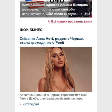
Імміграційний адвокат Альона Шевцова
розповіла про легальні способи
залишитися в США після скасування U4U
Всі новини про стиль життя
ШОУ-БІЗНЕС
Співачка Анна Асті, родом з Черкас,
стала громадянкою Росії
Артистка Анна Asti з Черкас, справжнє ім'я якої
Ганна Дзюба, отримала російський паспорт.
Читати далі