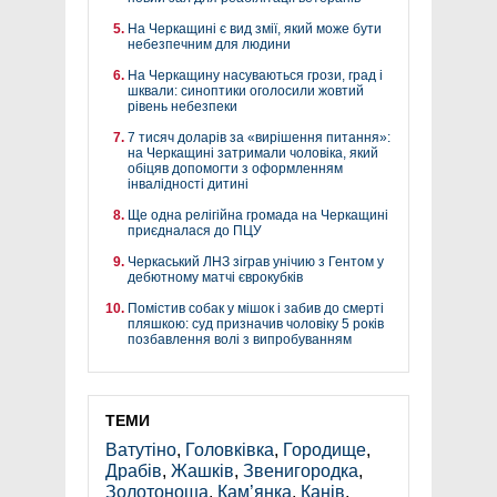
На Черкащині є вид змії, який може бути
небезпечним для людини
На Черкащину насуваються грози, град і
шквали: синоптики оголосили жовтий
рівень небезпеки
7 тисяч доларів за «вирішення питання»:
на Черкащині затримали чоловіка, який
обіцяв допомогти з оформленням
інвалідності дитині
Ще одна релігійна громада на Черкащині
приєдналася до ПЦУ
Черкаський ЛНЗ зіграв унічию з Гентом у
дебютному матчі єврокубків
Помістив собак у мішок і забив до смерті
пляшкою: суд призначив чоловіку 5 років
позбавлення волі з випробуванням
ТЕМИ
Ватутіно
,
Головківка
,
Городище
,
Драбів
,
Жашків
,
Звенигородка
,
Золотоноша
,
Кам’янка
,
Канів
,