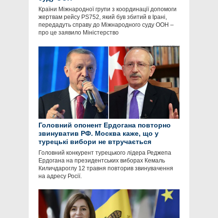
Країни Міжнародної групи з координації допомоги
жертвам рейсу PS752, який був збитий в Ірані,
передадуть справу до Міжнародного суду ООН –
про це заявило Міністерство
Головний опонент Ердогана повторно
звинуватив РФ. Москва каже, що у
турецькі вибори не втручається
Головний конкурент турецького лідера Реджепа
Ердогана на президентських виборах Кемаль
Киличдароглу 12 травня повторив звинувачення
на адресу Росії.