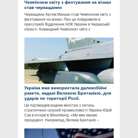
Чемпіоном світу з фехтування на візках
став черкащанин
Черкащини Артем Манько став Чемпіоном світу з
фехтування на візках. Про це повідомили в
пресслужбі Відділення НОК України в Черкаській
області. Командний Чемпіонат світу з
Україна вже використала далекобійні
ракети, надані Великою Британією, для
ударів по території Росії.
Це підтвердив радник міністра з питань
стратегічних галузей промисловості України Юрій
Сак в інтервʼю Bloomberg. «Ми вже маємо
прецедент. Наприклад, Велика Британія –