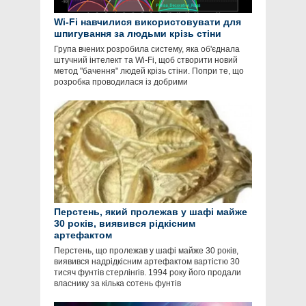
Wi-Fi навчилися використовувати для
шпигування за людьми крізь стіни
Група вчених розробила систему, яка об'єднала
штучний інтелект та Wi-Fi, щоб створити новий
метод "бачення" людей крізь стіни. Попри те, що
розробка проводилася із добрими
Перстень, який пролежав у шафі майже
30 років, виявився рідкісним
артефактом
Перстень, що пролежав у шафі майже 30 років,
виявився надрідкісним артефактом вартістю 30
тисяч фунтів стерлінгів. 1994 року його продали
власнику за кілька сотень фунтів