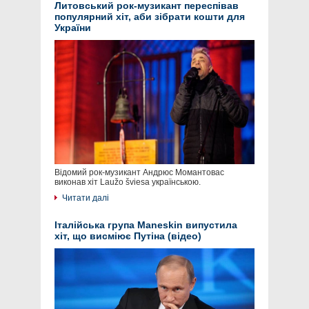
Литовський рок-музикант переспівав
популярний хіт, аби зібрати кошти для
України
Відомий рок-музикант Андрюс Момантовас
виконав хіт Laužo šviesa українською.
Читати далі
Італійська група Maneskin випустила
хіт, що висміює Путіна (відео)