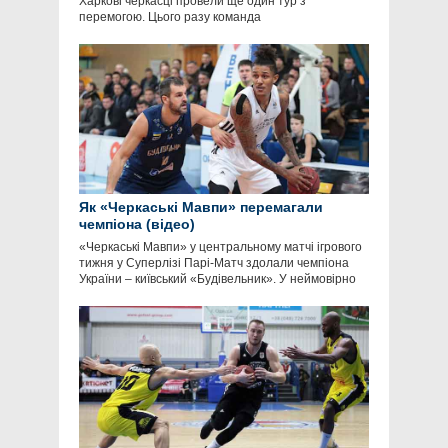
Харкові черкасці провели ще один тур з
перемогою. Цього разу команда
Як «Черкаські Мавпи» перемагали
чемпіона (відео)
«Черкаські Мавпи» у центральному матчі ігрового
тижня у Суперлізі Парі-Матч здолали чемпіона
України – київський «Будівельник». У неймовірно