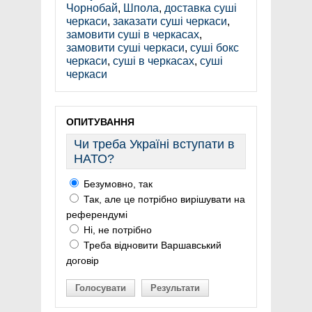
Чорнобай
,
Шпола
,
доставка суші
черкаси
,
заказати суші черкаси
,
замовити суші в черкасах
,
замовити суші черкаси
,
суші бокс
черкаси
,
суші в черкасах
,
суші
черкаси
ОПИТУВАННЯ
Чи треба Україні вступати в
НАТО?
Безумовно, так
Так, але це потрібно вирішувати на
референдумі
Ні, не потрібно
Треба відновити Варшавський
договір
Голосувати
Результати