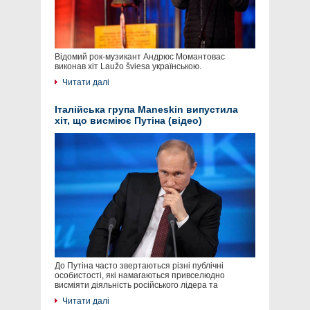
Відомий рок-музикант Андрюс Момантовас
виконав хіт Laužo šviesa українською.
Читати далі
Італійська група Maneskin випустила
хіт, що висміює Путіна (відео)
До Путіна часто звертаються різні публічні
особистості, які намагаються привселюдно
висміяти діяльність російського лідера та
Читати далі