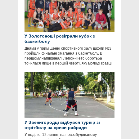
У Золотоноші розіграли кубок з
баскетболу
Днями у приміщенні спортивного залу школи №3
пройшли фінальні змагання з баскетболу. В
першому напівфіналі Легіон-Нетс боротьба
точилася лише в першій чверті, яку молоді гравці
У Звенигородці відбувся турнір зі
стрітболу на призи райради
У неділю, 12 липня, на новозбудованому