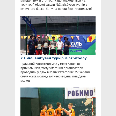
майданчику зі стрітболу, що знаходиться на
території міської школи №3, відбувся турнір з
вуличного баскетболу на призи Звенигородської
У Смілі відбувся турнір із стрітболу
Вуличний баскетбол має у місті багатьох
прихильників, тому змагання організатори
проводили у двох вікових категоріях. 27 червня
смілянська молодь активно відзначила День
молоді