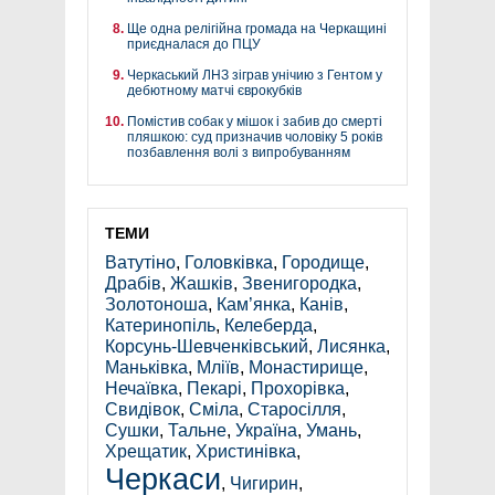
Ще одна релігійна громада на Черкащині
приєдналася до ПЦУ
Черкаський ЛНЗ зіграв унічию з Гентом у
дебютному матчі єврокубків
Помістив собак у мішок і забив до смерті
пляшкою: суд призначив чоловіку 5 років
позбавлення волі з випробуванням
ТЕМИ
Ватутіно
,
Головківка
,
Городище
,
Драбів
,
Жашків
,
Звенигородка
,
Золотоноша
,
Кам’янка
,
Канів
,
Катеринопіль
,
Келеберда
,
Корсунь-Шевченківський
,
Лисянка
,
Маньківка
,
Мліїв
,
Монастирище
,
Нечаївка
,
Пекарі
,
Прохорівка
,
Свидівок
,
Сміла
,
Старосілля
,
Сушки
,
Тальне
,
Україна
,
Умань
,
Хрещатик
,
Христинівка
,
Черкаси
,
Чигирин
,