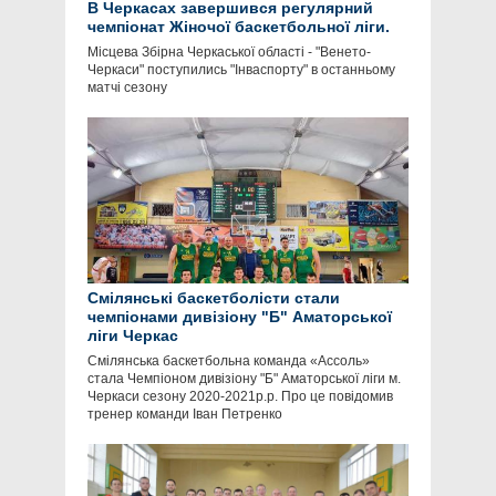
В Черкасах завершився регулярний
чемпіонат Жіночої баскетбольної ліги.
Місцева Збірна Черкаської області - "Венето-
Черкаси" поступились "Інваспорту" в останньому
матчі сезону
Смілянські баскетболісти стали
чемпіонами дивізіону "Б" Аматорської
ліги Черкас
Смілянська баскетбольна команда «Ассоль»
стала Чемпіоном дивізіону "Б" Аматорської ліги м.
Черкаси сезону 2020-2021р.р. Про це повідомив
тренер команди Іван Петренко