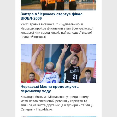
Завтра в Черкасах стартує фінал
ВЮБЛ-2006
29-31 травня в стінах ПС «Будівельник» в
Черкасах пройде фінальний етап Всеукраїнської
юнацької ліги серед юнаків наймолодшої вікової
групи. «Черкаські
Черкаські Мавпи продовжують
переможну ходу
Команда Максима Міхельсона у прициповому
матчі взяла впевнений реванш у харків'ян та
вийшла на чисте друге місце в турнірній таблиці
Суперліги Парі-Матч.