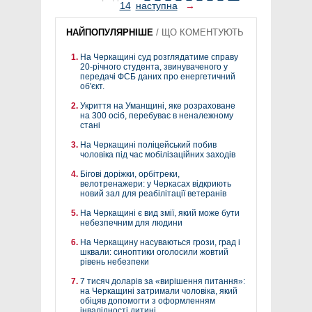
14
наступна
→
НАЙПОПУЛЯРНІШЕ
/
ЩО КОМЕНТУЮТЬ
На Черкащині суд розглядатиме справу
20-річного студента, звинуваченого у
передачі ФСБ даних про енергетичний
об'єкт.
Укриття на Уманщині, яке розраховане
на 300 осіб, перебуває в неналежному
стані
На Черкащині поліцейський побив
чоловіка під час мобілізаційних заходів
Бігові доріжки, орбітреки,
велотренажери: у Черкасах відкриють
новий зал для реабілітації ветеранів
На Черкащині є вид змії, який може бути
небезпечним для людини
На Черкащину насуваються грози, град і
шквали: синоптики оголосили жовтий
рівень небезпеки
7 тисяч доларів за «вирішення питання»:
на Черкащині затримали чоловіка, який
обіцяв допомогти з оформленням
інвалідності дитині