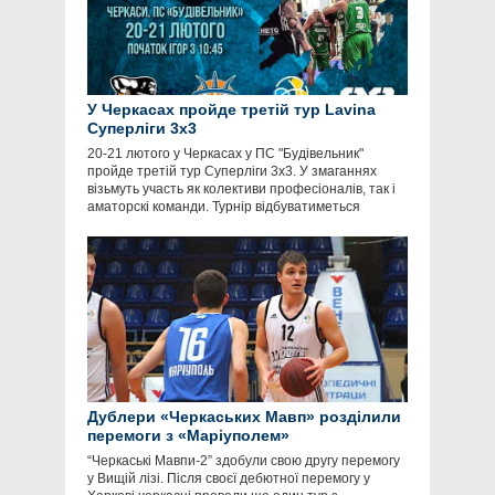
У Черкасах пройде третій тур Lavina
Суперліги 3х3
20-21 лютого у Черкасах у ПС "Будівельник"
пройде третій тур Суперліги 3х3. У змаганнях
візьмуть участь як колективи професіоналів, так і
аматорскі команди. Турнір відбуватиметься
Дублери «Черкаських Мавп» розділили
перемоги з «Маріуполем»
“Черкаські Мавпи-2” здобули свою другу перемогу
у Вищій лізі. Після своєї дебютної перемогу у