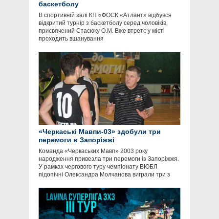
баскетболу
В спортивній залі КП «ФОСК «Атлант» відбувся
відкритий турнір з баскетболу серед чоловіків,
присвячений Стасюку О.М. Вже втретє у місті
проходить вшанування
«Черкаські Мавпи-03» здобули три
перемоги в Запоріжжі
Команда «Черкаських Мавп» 2003 року
народження привезла три перемоги із Запоріжжя.
У рамках чергового туру чемпіонату ВЮБЛ
підопічні Олександра Молчанова виграли три з