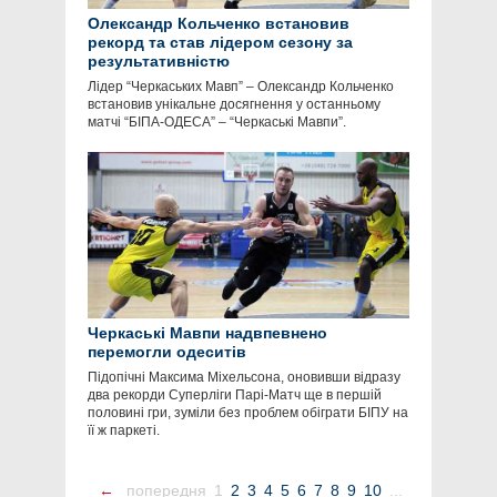
Олександр Кольченко встановив
рекорд та став лідером сезону за
результативністю
Лідер “Черкаських Мавп” – Олександр Кольченко
встановив унікальне досягнення у останньому
матчі “БІПА-ОДЕСА” – “Черкаські Мавпи”.
Черкаські Мавпи надвпевнено
перемогли одеситів
Підопічні Максима Міхельсона, оновивши відразу
два рекорди Суперліги Парі-Матч ще в першій
половині гри, зуміли без проблем обіграти БІПУ на
її ж паркеті.
←
попередня
1
2
3
4
5
6
7
8
9
10
...