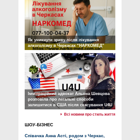
Як уникнути зриву після лікування
алкоголізму в Черкасах “НАРКОМЕД”
Імміграційний адвокат Альона Шевцова
розповіла про легальні способи
залишитися в США після скасування U4U
Всі новини про стиль життя
ШОУ-БІЗНЕС
Співачка Анна Асті, родом з Черкас,