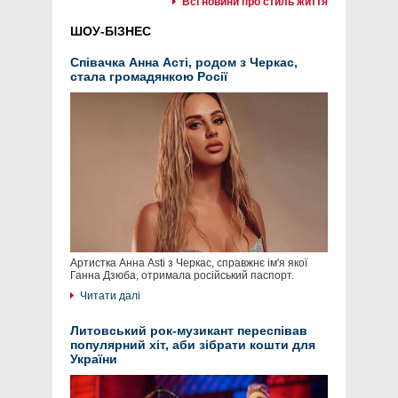
Всі новини про стиль життя
ШОУ-БІЗНЕС
Співачка Анна Асті, родом з Черкас,
стала громадянкою Росії
Артистка Анна Asti з Черкас, справжнє ім'я якої
Ганна Дзюба, отримала російський паспорт.
Читати далі
Литовський рок-музикант переспівав
популярний хіт, аби зібрати кошти для
України