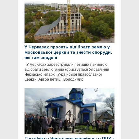
У Черкасах просять відібрати землю у
московської церкви та знести споруди,
які там зведені
У Черкасах зареєстрували петицію з вимогою
відібрати землю, якою користується Управління
Черкаської єпархії Української православної
церкви. Автор петиції Володимир
Парафія на Черкащині перейшла в ПЦУ з