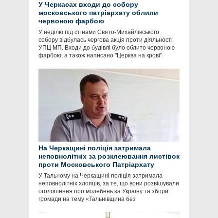
У Черкасах входи до собору
московського патріархату облили
червоною фарбою
У неділю під стінами Свято-Михайлівського
собору відбулась чергова акція проти діяльності
УПЦ МП. Входи до будівлі було облито червоною
фарбою, а також написано "Церква на крові".
На Черкащині поліція затримала
неповнолітніх за розклеювання листівок
проти Московського Патріархату
У Тальному на Черкащині поліція затримала
неповнолітніх хлопців, за те, що вони розвішували
оголошення про молебень за Україну та збори
громади на тему «Тальнівщина без