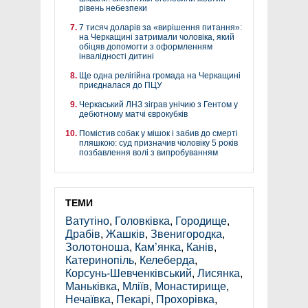
рівень небезпеки
7 тисяч доларів за «вирішення питання»:
на Черкащині затримали чоловіка, який
обіцяв допомогти з оформленням
інвалідності дитині
Ще одна релігійна громада на Черкащині
приєдналася до ПЦУ
Черкаський ЛНЗ зіграв унічию з Гентом у
дебютному матчі єврокубків
Помістив собак у мішок і забив до смерті
пляшкою: суд призначив чоловіку 5 років
позбавлення волі з випробуванням
ТЕМИ
Ватутіно
,
Головківка
,
Городище
,
Драбів
,
Жашків
,
Звенигородка
,
Золотоноша
,
Кам’янка
,
Канів
,
Катеринопіль
,
Келеберда
,
Корсунь-Шевченківський
,
Лисянка
,
Маньківка
,
Мліїв
,
Монастирище
,
Нечаївка
,
Пекарі
,
Прохорівка
,