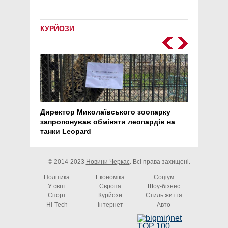
КУРЙОЗИ
Директор Миколаївського зоопарку
Перс
запропонував обміняти леопардів на
30 ро
танки Leopard
арте
© 2014-2023
Новини Черкас
. Всі права захищені.
Політика
Економіка
Соціум
У світі
Європа
Шоу-бізнес
Спорт
Курйози
Стиль життя
Hi-Tech
Інтернет
Авто