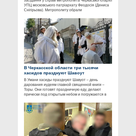
засідання у справі митрополита Черкаської єпархії
УПЦ московського патріархату Феодосія (Дениса
Снігірьова). Митрополиту обрали
В Черкасской области три тысячи
хасидов празднуют Шавоут
В Умани хасиды празднуют Шавуот – день
дарования иудеям главной священной книги –
Торы. Они готовят праздничную еду, делают
прически под открытым небом и погружаются в