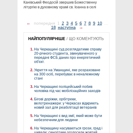
Канівський Феодосій звершив Божественну
літургію в духовному храмі св. Іоанна в селі
←
попередня
1
2
3
4
5
6
7
8
9
10
...
18
наступна
→
НАЙПОПУЛЯРНІШЕ
/
ЩО КОМЕНТУЮТЬ
На Черкащині суд розглядатиме справу
20-річного студента, звинуваченого у
передачі ФСБ даних про енергетичний
об'єкт.
Укриття на Уманщині, яке розраховане
на 300 осіб, перебуває в неналежному
стані
На Черкащині поліцейський побив
чоловіка під час мобілізаційних заходів
Бігові доріжки, орбітреки,
велотренажери: у Черкасах відкриють
новий зал для реабілітації ветеранів
На Черкащині є вид змії, який може бути
небезпечним для людини
На Черкащину насуваються грози, град і
шквали: синоптики оголосили жовтий