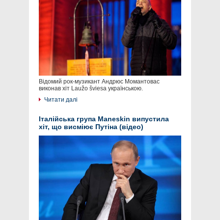
Відомий рок-музикант Андрюс Момантовас
виконав хіт Laužo šviesa українською.
Читати далі
Італійська група Maneskin випустила
хіт, що висміює Путіна (відео)