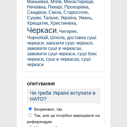
Маньківка
,
Мліїв
,
Монастирище
,
Нечаївка
,
Пекарі
,
Прохорівка
,
Свидівок
,
Сміла
,
Старосілля
,
Сушки
,
Тальне
,
Україна
,
Умань
,
Хрещатик
,
Христинівка
,
Черкаси
,
Чигирин
,
Чорнобай
,
Шпола
,
доставка суші
черкаси
,
заказати суші черкаси
,
замовити суші в черкасах
,
замовити суші черкаси
,
суші бокс
черкаси
,
суші в черкасах
,
суші
черкаси
ОПИТУВАННЯ
Чи треба Україні вступати в
НАТО?
Безумовно, так
Так, але це потрібно вирішувати на
референдумі