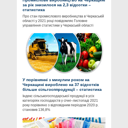
Промислове виробництво на Черкащині
за рік знизилося на 2,3 відсотки –
статистика
Про стан промислового виробництва в Черкаській
області у 2021 році повідомляє Головне
управління статистики у Черкаській області
У порівнянні з минулим роком на
Черкащині вироблено на 37 відсотків
більше сільгосппродукції – статистика
Індекс сільськогосподарської продукції в усіх
категоріях господарств у січні–листопаді 2021
року порівняно з відповідним періодом 2020 р.
становив 136,8%