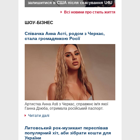
залишитися в США після скасування U4U
Всі новини про стиль життя
ШОУ-БІЗНЕС
Співачка Анна Асті, родом з Черкас,
стала громадянкою Росії
Артистка Анна Asti з Черкас, справжнє ім'я якої
Ганна Дзюба, отримала російський паспорт.
Читати далі
Литовський рок-музикант переспівав
популярний хіт, аби зібрати кошти для
України