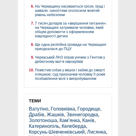
На Черкащину насуваються грози, град і
шквали: синоптики оголосили жовтий
рівень небезпеки
7 тисяч доларів за «вирішення питання»:
на Черкащині затримали чоловіка, який
обіцяв допомогти з оформленням
інвалідності дитині
Ще одна релігійна громада на Черкащині
приєдналася до ПЦУ
Черкаський ЛНЗ зіграв унічию з Гентом у
дебютному матчі єврокубків
Помістив собак у мішок і забив до смерті
пляшкою: суд призначив чоловіку 5 років
позбавлення волі з випробуванням
ТЕМИ
Ватутіно
,
Головківка
,
Городище
,
Драбів
,
Жашків
,
Звенигородка
,
Золотоноша
,
Кам’янка
,
Канів
,
Катеринопіль
,
Келеберда
,
Корсунь-Шевченківський
,
Лисянка
,