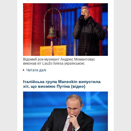
Відомий рок-музикант Андрюс Момантовас
виконав хіт Laužo šviesa українською.
Читати далі
Італійська група Maneskin випустила
хіт, що висміює Путіна (відео)