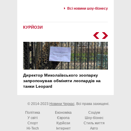
Всі новини шоу-бізнесу
КУРЙОЗИ
Директор Миколаївського зоопарку
Перс
запропонував обміняти леопардів на
30 ро
танки Leopard
арте
© 2014-2023
Новини Черкас
. Всі права захищені.
Політика
Економіка
Соціум
У світі
Європа
Шоу-бізнес
Спорт
Курйози
Стиль життя
Hi-Tech
Інтернет
Авто