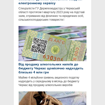
електронному сервісу
Спеціалісти ГУ Держгеокадастру у Черкаській
області протягом І кварталу 2023 року на підставі
заяв, отриманих від фізичних та юридичних осіб,
сільськогосподарських товариств і
Від продажу алкогольних напоїв до
бюджету Черкас щомісячно надходить
близько 4 млн грн
Майже 4 мільйони гривень акцизного податку
надходить у середньому в місяць до бюджету
Черкас від продажу алкогольних виробів