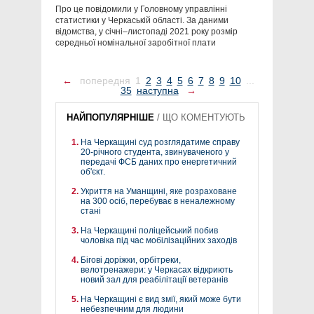
Про це повідомили у Головному управлінні
статистики у Черкаській області. За даними
відомства, у січні–листопаді 2021 року розмір
середньої номінальної заробітної плати
←
попередня
1
2
3
4
5
6
7
8
9
10
...
35
наступна
→
НАЙПОПУЛЯРНІШЕ
/
ЩО КОМЕНТУЮТЬ
На Черкащині суд розглядатиме справу
20-річного студента, звинуваченого у
передачі ФСБ даних про енергетичний
об'єкт.
Укриття на Уманщині, яке розраховане
на 300 осіб, перебуває в неналежному
стані
На Черкащині поліцейський побив
чоловіка під час мобілізаційних заходів
Бігові доріжки, орбітреки,
велотренажери: у Черкасах відкриють
новий зал для реабілітації ветеранів
На Черкащині є вид змії, який може бути
небезпечним для людини