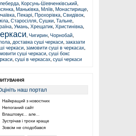
леберда
,
Корсунь-Шевченківський
,
сянка
,
Маньківка
,
Мліїв
,
Монастирище
,
чаївка
,
Пекарі
,
Прохорівка
,
Свидівок
,
іла
,
Старосілля
,
Сушки
,
Тальне
,
раїна
,
Умань
,
Хрещатик
,
Христинівка
,
еркаси
,
Чигирин
,
Чорнобай
,
пола
,
доставка суші черкаси
,
заказати
ші черкаси
,
замовити суші в черкасах
,
мовити суші черкаси
,
суші бокс
ркаси
,
суші в черкасах
,
суші черкаси
ПИТУВАННЯ
Оцініть наш портал
Найкращий з новостних
Непоганий сайт
Влаштовує... але...
Зустрічав і трохи краще
Зовсім не сподобався