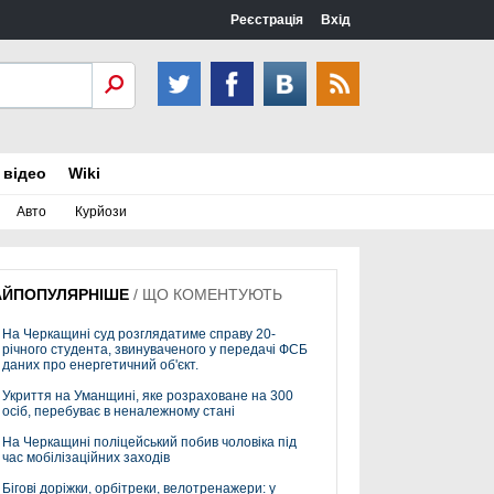
Реєстрація
Вхід
 відео
Wiki
Авто
Курйози
АЙПОПУЛЯРНІШЕ
/
ЩО КОМЕНТУЮТЬ
На Черкащині суд розглядатиме справу 20-
річного студента, звинуваченого у передачі ФСБ
даних про енергетичний об'єкт.
Укриття на Уманщині, яке розраховане на 300
осіб, перебуває в неналежному стані
На Черкащині поліцейський побив чоловіка під
час мобілізаційних заходів
Бігові доріжки, орбітреки, велотренажери: у