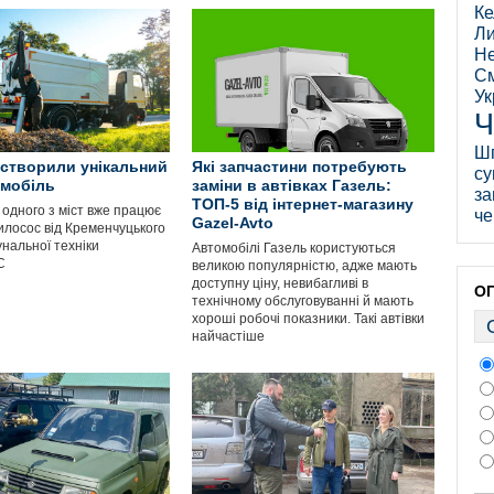
Ке
Ли
Не
См
Ук
Ч
Ш
і створили унікальний
Які запчастини потребують
су
омобіль
заміни в автівках Газель:
за
ТОП-5 від інтернет-магазину
 одного з міст вже працює
че
Gazel-Avto
илосос від Кременчуцького
нальної техніки
Автомобілі Газель користуються
С
великою популярністю, адже мають
доступну ціну, невибагливі в
О
технічному обслуговуванні й мають
хороші робочі показники. Такі автівки
найчастіше