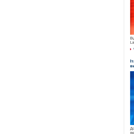
Ві
La
І
в
До
як