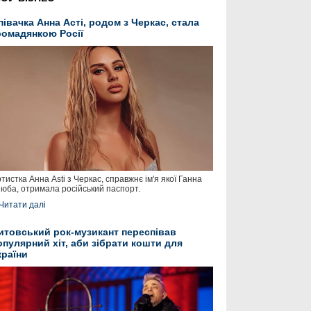
півачка Анна Асті, родом з Черкас, стала
ромадянкою Росії
тистка Анна Asti з Черкас, справжнє ім'я якої Ганна
юба, отримала російський паспорт.
Читати далі
итовський рок-музикант переспівав
опулярний хіт, аби зібрати кошти для
країни