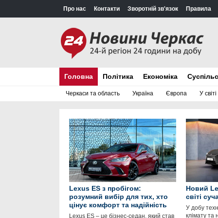
Про нас
Контакти
Зворотній зв'язок
Правила
Головна
Політика
Економіка
Суспіль
Черкаси та область
Україна
Європа
У світі
Lexus ES з пробігом:
Новий Le
розумний вибір для тих, хто
світі суч
цінує комфорт та надійність
У добу техн
клімату та 
Lexus ES – це бізнес-седан, який став