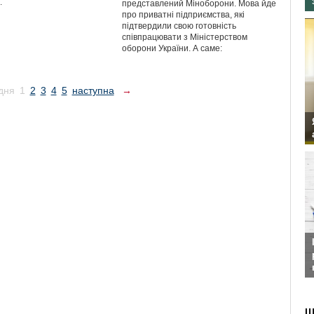
.
представлений Міноборони. Мова йде
про приватні підприємства, які
підтвердили свою готовність
співпрацювати з Міністерством
оборони України. А саме:
дня
1
2
3
4
5
наступна
→
Ш