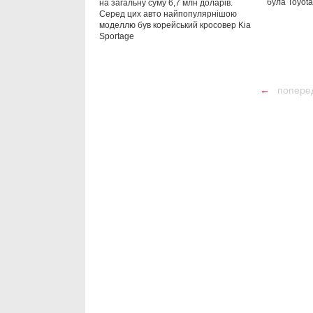
була Toyota
на загальну суму 6,7 млн доларів.
Серед цих авто найпопулярнішою
моделлю був корейський кросовер Kia
Sportage
←
попере