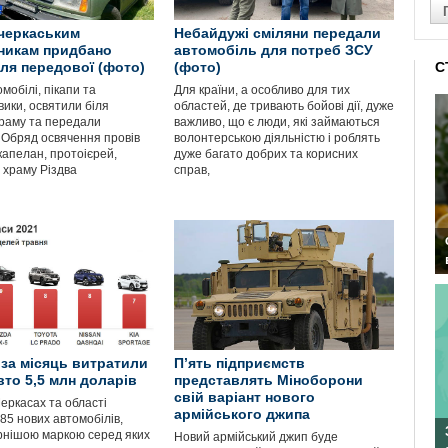
черкаським
Небайдужі сміляни передали
никам придбано
автомобіль для потреб ЗСУ
для передової (фото)
(фото)
С
омобілі, пікапи та
Для країни, а особливо для тих
ики, освятили біля
областей, де тривають бойові дії, дуже
храму та передали
важливо, що є люди, які займаються
. Обряд освячення провів
волонтерською діяльністю і роблять
капелан, протоієрей,
дуже багато добрих та корисних
 храму Різдва
справ,
 за місяць витратили
П’ять підприємств
вто 5,5 млн доларів
представлять Міноборони
свій варіант нового
Черкасах та області
армійського джипа
85 нових автомобілів,
нішою маркою серед яких
Новий армійський джип буде