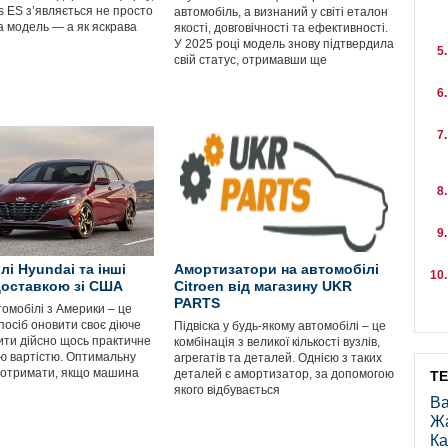
s ES з’являється не просто
автомобіль, а визнаний у світі еталон
а модель — а як яскрава
якості, довговічності та ефективності.
і
У 2025 році модель знову підтвердила
свій статус, отримавши ще
лі Hyundai та інші
Амортизатори на автомобілі
доставкою зі США
Citroen від магазину UKR
PARTS
омобілі з Америки – це
посіб оновити своє діюче
Підвіска у будь-якому автомобілі – це
пити дійсно щось практичне
комбінація з великої кількості вузлів,
ою вартістю. Оптимальну
агрегатів та деталей. Однією з таких
 отримати, якщо машина
деталей є амортизатор, за допомогою
Т
якого відбувається
Ва
Ж
Ка