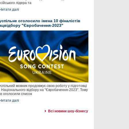
сійського лідера та
Читати далі
успільне оголосило імена 10 фіналістів
ацвідбору "Євробачення-2023"
спільний мовник продовжує свою роботу у підготовці
 Національного відбору на "Євробачення-2023". Тому
е оголосили список
Читати далі
Всі новини шоу-бізнесу