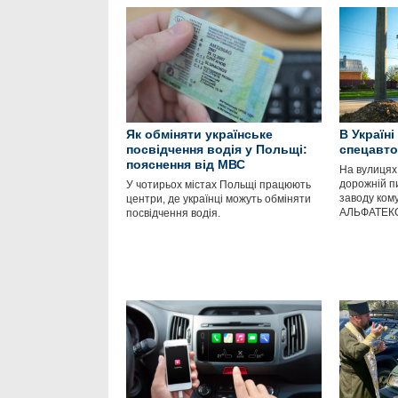
Як обміняти українське
В Україн
посвідчення водія у Польщі:
спецавт
пояснення від МВС
На вулицях
дорожній п
У чотирьох містах Польщі працюють
заводу кому
центри, де українці можуть обміняти
АЛЬФАТЕК
посвідчення водія.