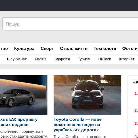
ство
Культура
Спорт
Стиль життя
Технології
Фото и
Шоу-бізнес
Релігія
Здоров'я
Туризм
Hi-Tech
Інтернет
Н
xus ES: прорив у
Toyota Corolla — нове
асних седанів
покоління легенди на
українських дорогах
ологічного прориву, змін
нових стандартів комфорту,
Toyota Corolla — це не просто