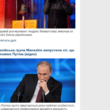
домий рок-музикант Андрюс Момантовас виконав хіт
užo šviesa українською.
Читати далі
талійська група Maneskin випустила хіт, що
исміює Путіна (відео)
 Путіна часто звертаються різні публічні особистості,
і намагаються привселюдно висміяти діяльність