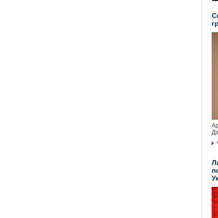
С
г
Ар
Дз
Л
п
У