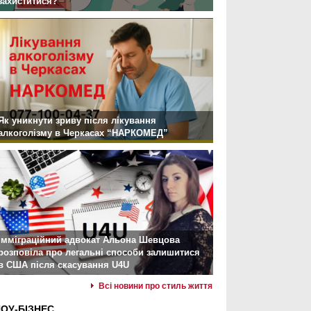
захиститися?
Як уникнути зриву після лікування
алкоголізму в Черкасах “НАРКОМЕД”
Імміграційний адвокат Альона Шевцова
розповіла про легальні способи залишитися
в США після скасування U4U
Всі новини про стиль життя
ОУ-БІЗНЕС