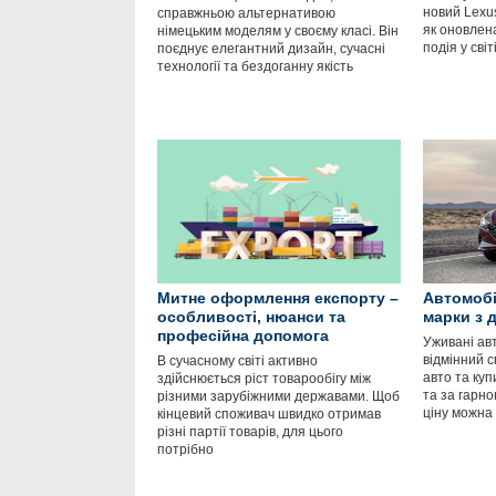
новий Lexu
справжньою альтернативою
як оновлен
німецьким моделям у своєму класі. Він
подія у світ
поєднує елегантний дизайн, сучасні
технології та бездоганну якість
Митне оформлення експорту –
Автомобі
особливості, нюанси та
марки з 
професійна допомога
Уживані авт
відмінний с
В сучасному світі активно
авто та ку
здійснюється ріст товарообігу між
та за гарн
різними зарубіжними державами. Щоб
ціну можна
кінцевий споживач швидко отримав
різні партії товарів, для цього
потрібно