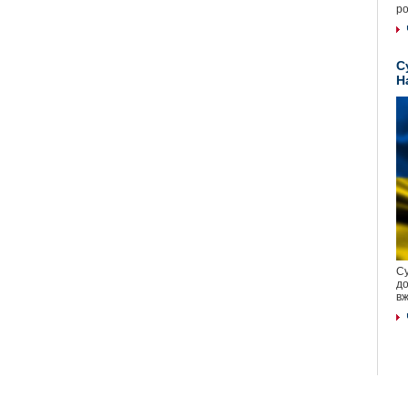
ро
С
Н
Су
до
вж