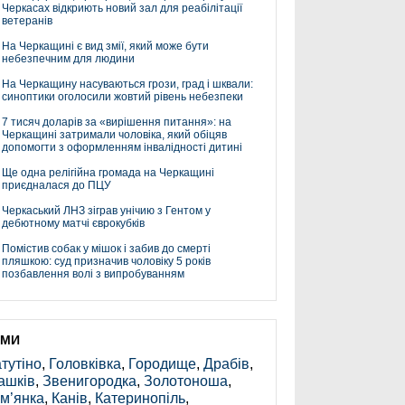
Черкасах відкриють новий зал для реабілітації
ветеранів
На Черкащині є вид змії, який може бути
небезпечним для людини
На Черкащину насуваються грози, град і шквали:
синоптики оголосили жовтий рівень небезпеки
7 тисяч доларів за «вирішення питання»: на
Черкащині затримали чоловіка, який обіцяв
допомогти з оформленням інвалідності дитині
Ще одна релігійна громада на Черкащині
приєдналася до ПЦУ
Черкаський ЛНЗ зіграв унічию з Гентом у
дебютному матчі єврокубків
Помістив собак у мішок і забив до смерті
пляшкою: суд призначив чоловіку 5 років
позбавлення волі з випробуванням
ЕМИ
тутіно
,
Головківка
,
Городище
,
Драбів
,
ашків
,
Звенигородка
,
Золотоноша
,
м’янка
,
Канів
,
Катеринопіль
,