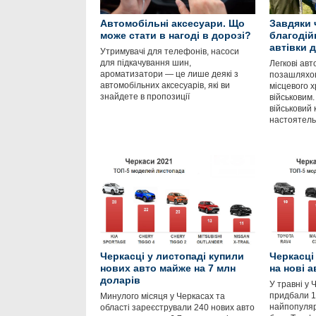
Автомобільні аксесуари. Що
Завдяки 
може стати в нагоді в дорозі?
благодій
автівки 
Утримувачі для телефонів, насоси
для підкачування шин,
Легкові авт
ароматизатори — це лише деякі з
позашляхов
автомобільних аксесуарів, які ви
місцевого 
знайдете в пропозиції
військовим
військовий 
настоятель
Черкасці у листопаді купили
Черкасці
нових авто майже на 7 млн
на нові а
доларів
У травні у 
придбали 1
Минулого місяця у Черкасах та
найпопуляр
області зареєстрували 240 нових авто