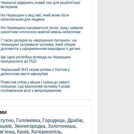
Черкасах відкриють новий зал для реабілітації
ветеранів
На Черкащині є вид змії, який може бути
небезпечним для людини
На Черкащину насуваються грози, град і шквали:
синоптики оголосили жовтий рівень небезпеки
7 тисяч доларів за «вирішення питання»: на
Черкащині затримали чоловіка, який обіцяв
допомогти з оформленням інвалідності дитині
Ще одна релігійна громада на Черкащині
приєдналася до ПЦУ
Черкаський ЛНЗ зіграв унічию з Гентом у
дебютному матчі єврокубків
Помістив собак у мішок і забив до смерті
пляшкою: суд призначив чоловіку 5 років
позбавлення волі з випробуванням
ЕМИ
тутіно
,
Головківка
,
Городище
,
Драбів
,
ашків
,
Звенигородка
,
Золотоноша
,
м’янка
,
Канів
,
Катеринопіль
,