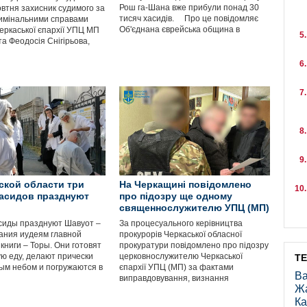
Рош га-Шана вже прибули понад 30
овтня захисник судимого за
тисяч хасидів. Про це повідомляє
имінальними справами
Об'єднана єврейська община в
Черкаської єпархії УПЦ МП
а Феодосія Снігірьова,
ской области три
На Черкащині повідомлено
асидов празднуют
про підозру ще одному
священнослужителю УПЦ (МП)
сиды празднуют Шавуот –
За процесуального керівництва
ания иудеям главной
прокурорів Черкаської обласної
книги – Торы. Они готовят
прокуратури повідомлено про підозру
ю еду, делают прически
церковнослужителю Черкаської
Т
ым небом и погружаются в
єпархії УПЦ (МП) за фактами
Ва
виправдовування, визнання
Ж
Ка