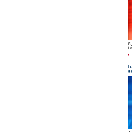
Ві
La
І
в