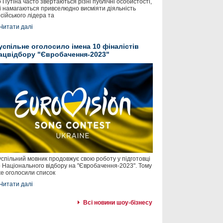
 Путіна часто звертаються різні публічні особистості,
і намагаються привселюдно висміяти діяльність
сійського лідера та
Читати далі
успільне оголосило імена 10 фіналістів
ацвідбору "Євробачення-2023"
спільний мовник продовжує свою роботу у підготовці
 Національного відбору на "Євробачення-2023". Тому
е оголосили список
Читати далі
Всі новини шоу-бізнесу