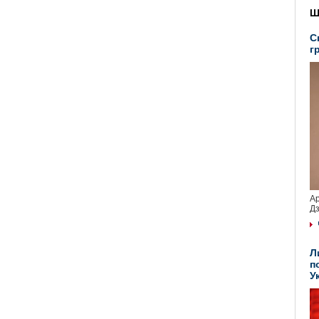
Ш
С
г
Ар
Дз
Л
п
У