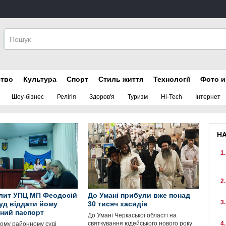
ство
Культура
Спорт
Стиль життя
Технології
Фото и
Шоу-бізнес
Релігія
Здоров'я
Туризм
Hi-Tech
Інтернет
Н
лит УПЦ МП Феодосій
До Умані прибули вже понад
уд віддати йому
30 тисяч хасидів
ний паспорт
До Умані Черкаської області на
святкування юдейського нового року
кому районному суді