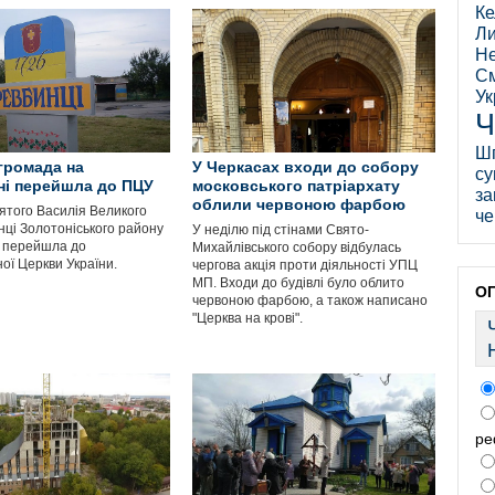
Ке
Ли
Не
См
Ук
Ч
Ш
громада на
У Черкасах входи до собору
су
і перейшла до ПЦУ
московського патріархату
за
облили червоною фарбою
ятого Василія Великого
че
нці Золотоніського району
У неділю під стінами Свято-
 перейшла до
Михайлівського собору відбулась
ої Церкви України.
чергова акція проти діяльності УПЦ
МП. Входи до будівлі було облито
О
червоною фарбою, а також написано
"Церква на крові".
ре