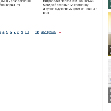
Ц (МП) у розпалюванні
митрополит Черкаський і Канівський
йної ворожнечі.
Феодосій звершив Божественну
літургію в духовному храмі св. Іоанна в
селі
3
4
5
6
7
8
9
10
...
18
наступна
→