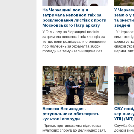
На Черкащині поліція
У Черкас
затримала неповнолітніх за
землю у 
розклеювання листівок проти
та знести
Московського Патріархату
зведені
У Тальному на Черкащині поліція
У Черкасах
затримала неповнолітніх хлопців, за
вимогою ві
те, що вони розвішували оголошення
користуєть
про молебень за Україну та збори
єпархії Укр
громади на тему «Тальнівщина без
церкви. Ав
Безпека Великодня -
СБУ пові
рятувальники обстежують
керівнику
культові споруди
УПЦ (МП)
Триває протипожежна підготовка
Служба без
культових споруд до Великодніх свят.
докази вини