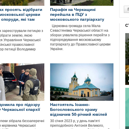
ах просять відібрати
Парафія на Черкащині
московської церкви
перейшла в ПЦУ з
 споруди, які там
московського патріархату
С
Церковна громада села Мала
Севастянівка Черкаської області на
 зареєстрували петицію з
зборах ухвалила рішення перейти з
дібрати землю, якою
підпорядкування московському
ся Управління Черкаської
патріархату до Православної церкви
аїнської православної
України.
тор петиції Володимир
домила про підозру
Настоятель Іоанно-
 Черкаської єпархії
Богословського храму
відзначив 50-річний ювілей
пеки зібрала беззаперечні
30 січня 2023 р, у день пам’яті
 керівника Черкаської
преподобного Антонія Великого,