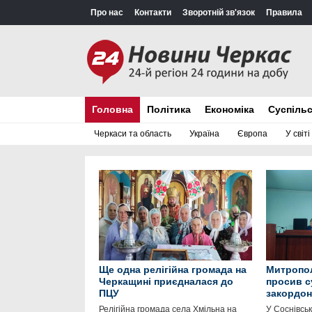
Про нас
Контакти
Зворотній зв'язок
Правила
Головна
Політика
Економіка
Суспіль
Черкаси та область
Україна
Європа
У світі
Ще одна релігійна громада на
Митропо
Черкащині приєдналася до
просив с
ПЦУ
закордон
Релігійна громада села Хмільна на
У Соснівсь