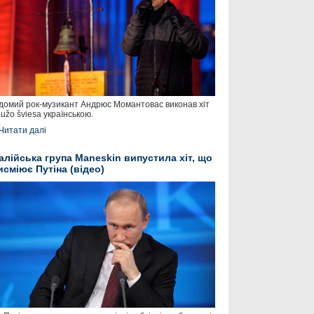
домий рок-музикант Андрюс Момантовас виконав хіт
užo šviesa українською.
Читати далі
талійська група Maneskin випустила хіт, що
исміює Путіна (відео)