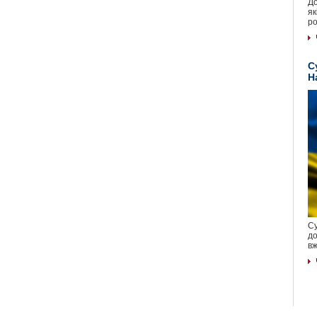
До
як
ро
С
Н
Су
до
вж