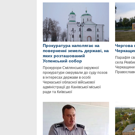
Прокуратура наполягає на
Чергова 
поверненні земель державі, на
Черкащин
яких розташований
Парафія св
Успенський собор
села Ревби
Черкащини
Прокурори Смілянської окружної
Православн
прокуратури скерували до суду позов
в інтересах держави в особі
Черкаської обласної військової
адміністрації до Канівської міської
ради та Київської