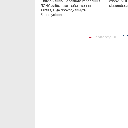
Співробітники Головного управління
єпархії УП
ДСНС здійснюють обстеження
міжконфесі
закладів, де проходитимуть
богослужіння,
←
попередня
1
2