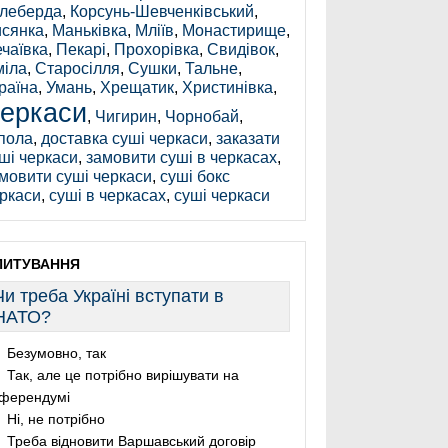
леберда
,
Корсунь-Шевченківський
,
сянка
,
Маньківка
,
Мліїв
,
Монастирище
,
чаївка
,
Пекарі
,
Прохорівка
,
Свидівок
,
іла
,
Старосілля
,
Сушки
,
Тальне
,
раїна
,
Умань
,
Хрещатик
,
Христинівка
,
еркаси
,
Чигирин
,
Чорнобай
,
пола
,
доставка суші черкаси
,
заказати
ші черкаси
,
замовити суші в черкасах
,
мовити суші черкаси
,
суші бокс
ркаси
,
суші в черкасах
,
суші черкаси
ПИТУВАННЯ
Чи треба Україні вступати в
НАТО?
Безумовно, так
Так, але це потрібно вирішувати на
ферендумі
Ні, не потрібно
Треба відновити Варшавський договір