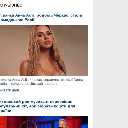
ОУ-БІЗНЕС
півачка Анна Асті, родом з Черкас, стала
ромадянкою Росії
тистка Анна Asti з Черкас, справжнє ім'я якої Ганна
юба, отримала російський паспорт.
Читати далі
итовський рок-музикант переспівав
опулярний хіт, аби зібрати кошти для
країни