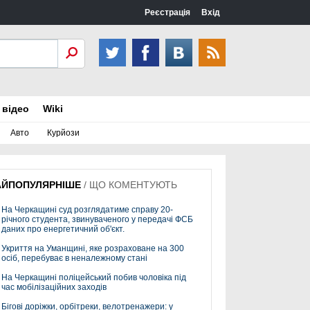
Реєстрація
Вхід
 відео
Wiki
Авто
Курйози
АЙПОПУЛЯРНІШЕ
/
ЩО КОМЕНТУЮТЬ
На Черкащині суд розглядатиме справу 20-
річного студента, звинуваченого у передачі ФСБ
даних про енергетичний об'єкт.
Укриття на Уманщині, яке розраховане на 300
осіб, перебуває в неналежному стані
На Черкащині поліцейський побив чоловіка під
час мобілізаційних заходів
Бігові доріжки, орбітреки, велотренажери: у