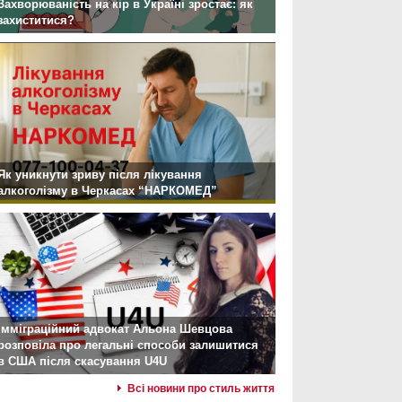
Захворюваність на кір в Україні зростає: як
захиститися?
Як уникнути зриву після лікування
алкоголізму в Черкасах “НАРКОМЕД”
Імміграційний адвокат Альона Шевцова
розповіла про легальні способи залишитися
в США після скасування U4U
Всі новини про стиль життя