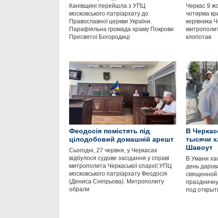
Канівщині перейшла з УПЦ
Черкас 9 ж
московського патріархату до
чотирма кр
Православної церкви України.
керівника 
Парафіяльна громада храму Покрови
митрополит
Пресвятої Богородиці
клопотав
Феодосія помістять під
В Черкас
цілодобовий домашній арешт
тысячи х
Шавоут
Сьогодні, 27 червня, у Черкасах
відбулося судове засідання у справі
В Умани ха
митрополита Черкаської єпархії УПЦ
день даров
московського патріархату Феодосія
священной 
(Дениса Снігірьова). Митрополиту
праздничну
обрали
под открыт