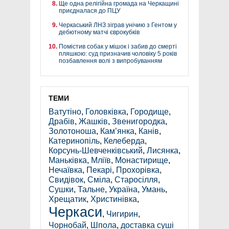
Ще одна релігійна громада на Черкащині
приєдналася до ПЦУ
Черкаський ЛНЗ зіграв унічию з Гентом у
дебютному матчі єврокубків
Помістив собак у мішок і забив до смерті
пляшкою: суд призначив чоловіку 5 років
позбавлення волі з випробуванням
ТЕМИ
Ватутіно
,
Головківка
,
Городище
,
Драбів
,
Жашків
,
Звенигородка
,
Золотоноша
,
Кам’янка
,
Канів
,
Катеринопіль
,
Келеберда
,
Корсунь-Шевченківський
,
Лисянка
,
Маньківка
,
Мліїв
,
Монастирище
,
Нечаївка
,
Пекарі
,
Прохорівка
,
Свидівок
,
Сміла
,
Старосілля
,
Сушки
,
Тальне
,
Україна
,
Умань
,
Хрещатик
,
Христинівка
,
Черкаси
,
Чигирин
,
Чорнобай
,
Шпола
,
доставка суші