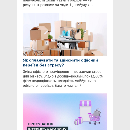
популярність Sushi Master у Харкові — не
результат реклами чи моди. Це вибудувана
Як спланувати та здійснити офісний
переїзд без стресу?
Зміна офісного приміщення — це завжди стрес
для бізнесу. Згідно з дослідженнями, понад 60%
фірм недооцінюють складність майбутнього
офісного переїзду. Багато компаній