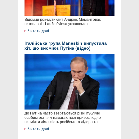
Відомий рок-музикант Андрюс Момантовас
виконав хіт Laužo šviesa українською.
Читати далі
Італійська група Maneskin випустила
хіт, що висміює Путіна (відео)
До Путіна часто звертаються різні публічні
особистості, які намагаються привселюдно
висміяти діяльність російського лідера та
Читати далі