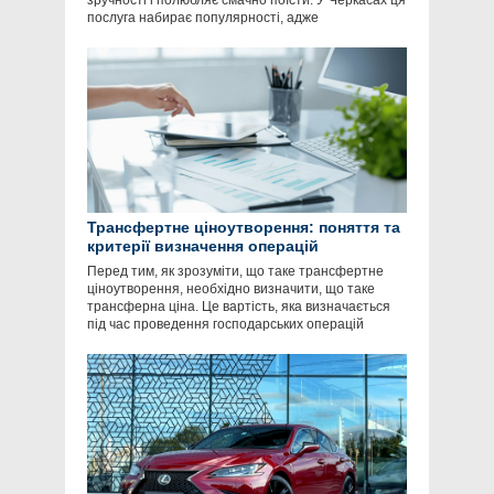
зручності і полюбляє смачно поїсти. У Черкасах ця
послуга набирає популярності, адже
Трансфертне ціноутворення: поняття та
критерії визначення операцій
Перед тим, як зрозуміти, що таке трансфертне
ціноутворення, необхідно визначити, що таке
трансферна ціна. Це вартість, яка визначається
під час проведення господарських операцій