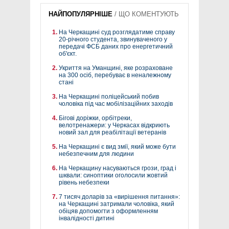
НАЙПОПУЛЯРНІШЕ
/
ЩО КОМЕНТУЮТЬ
На Черкащині суд розглядатиме справу
20-річного студента, звинуваченого у
передачі ФСБ даних про енергетичний
об'єкт.
Укриття на Уманщині, яке розраховане
на 300 осіб, перебуває в неналежному
стані
На Черкащині поліцейський побив
чоловіка під час мобілізаційних заходів
Бігові доріжки, орбітреки,
велотренажери: у Черкасах відкриють
новий зал для реабілітації ветеранів
На Черкащині є вид змії, який може бути
небезпечним для людини
На Черкащину насуваються грози, град і
шквали: синоптики оголосили жовтий
рівень небезпеки
7 тисяч доларів за «вирішення питання»:
на Черкащині затримали чоловіка, який
обіцяв допомогти з оформленням
інвалідності дитині