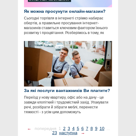
Як можна просунути онлайн-магазин?
Сьогодні торгівля в інтернеті стрімко набирає
обертів, а правильне просування інтернет-
магазинів ставиться ключовим фактором їхнього
розвитку і процвітання. Розберімось в тому, як
За які послуги вантажників Ви платите?
Переїзд у нову квартиру, офіс або на дачу - це
завжди клопіткий і трудомісткий захід. Упакувати
речі, розібрати й зібрати меблі, перенести
тяжкості - з усім цим допоможуть
←
попередня
1
2
3
4
5
6
7
8
9
10
...
23
наступна
→