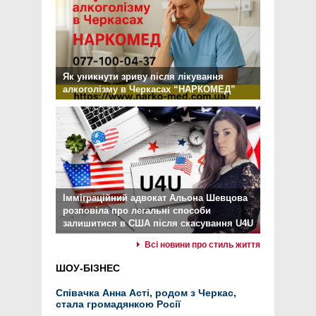
Як уникнути зриву після лікування
алкоголізму в Черкасах “НАРКОМЕД”
Імміграційний адвокат Альона Шевцова
розповіла про легальні способи
залишитися в США після скасування U4U
Всі новини про стиль життя
ШОУ-БІЗНЕС
Співачка Анна Асті, родом з Черкас,
стала громадянкою Росії