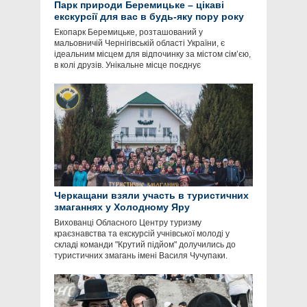
Парк природи Беремицьке – цікаві
екскурсії для вас в будь-яку пору року
Екопарк Беремицьке, розташований у
мальовничій Чернігівській області України, є
ідеальним місцем для відпочинку за містом сім’єю,
в колі друзів. Унікальне місце поєднує
Черкащани взяли участь в туристичних
змаганнях у Холодному Яру
Вихованці Обласного Центру туризму
краєзнавства та екскурсій учнівської молоді у
складі команди "Крутий підйом" долучились до
туристичних змагань імені Василя Чучупаки.