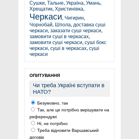
Сушки
,
Тальне
,
Україна
,
Умань
,
Хрещатик
,
Христинівка
,
Черкаси
,
Чигирин
,
Чорнобай
,
Шпола
,
доставка суші
черкаси
,
заказати суші черкаси
,
замовити суші в черкасах
,
замовити суші черкаси
,
суші бокс
черкаси
,
суші в черкасах
,
суші
черкаси
ОПИТУВАННЯ
Чи треба Україні вступати в
НАТО?
Безумовно, так
Так, але це потрібно вирішувати на
референдумі
Ні, не потрібно
Треба відновити Варшавський
договір