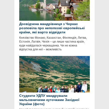
Досвідчена мандрівниця з Черкас
розповіла про непопсові європейські
країни, які варто відвідати
Князівство Монако, Казахстан, Фінляндія, Литва,
Естонія, Латвія, Чехія – це лише частина країн,
куди навідалася черкащанка. Чи не кожна
відпустка для неї – можливість
Студенти УДПУ мандрували
мальовничими куточками Західної
України (фото)