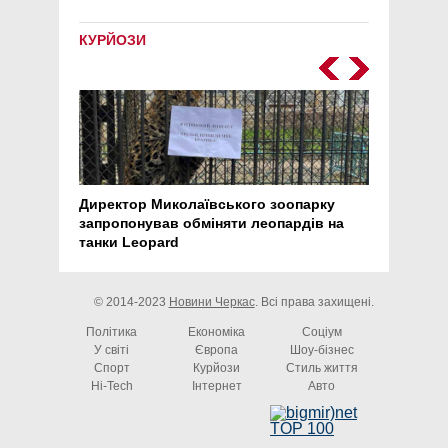
КУРЙОЗИ
Директор Миколаївського зоопарку
Перс
запропонував обміняти леопардів на
30 ро
танки Leopard
арте
© 2014-2023
Новини Черкас
. Всі права захищені.
Політика
Економіка
Соціум
У світі
Європа
Шоу-бізнес
Спорт
Курйози
Стиль життя
Hi-Tech
Інтернет
Авто