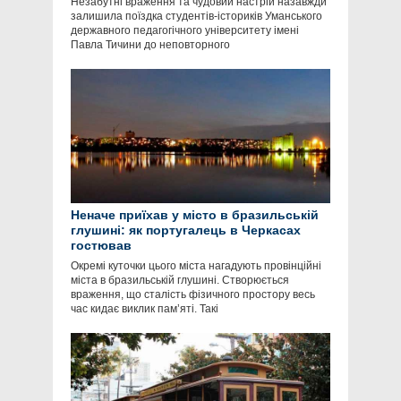
Незабутні враження та чудовий настрій назавжди
залишила поїздка студентів-істориків Уманського
державного педагогічного університету імені
Павла Тичини до неповторного
Неначе приїхав у місто в бразильській
глушині: як португалець в Черкасах
гостював
Окремі куточки цього міста нагадують провінційні
міста в бразильській глушині. Створюється
враження, що сталість фізичного простору весь
час кидає виклик пам’яті. Такі