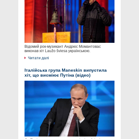
Відомий рок-музикант Андрюс Момантовас
виконав хіт Laužo šviesa українською.
Читати далі
Італійська група Maneskin випустила
хіт, що висміює Путіна (відео)