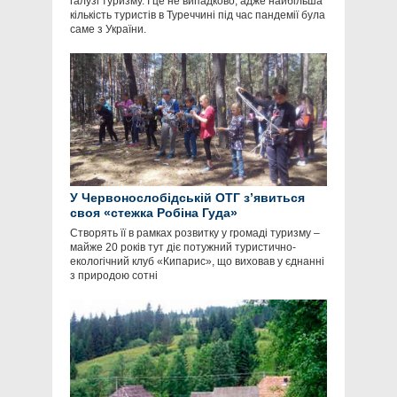
галузі туризму. І це не випадково, адже найбільша
кількість туристів в Туреччині під час пандемії була
саме з України.
У Червонослобідській ОТГ з’явиться
своя «стежка Робіна Гуда»
Створять її в рамках розвитку у громаді туризму –
майже 20 років тут діє потужний туристично-
екологічний клуб «Кипарис», що виховав у єднанні
з природою сотні