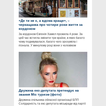
«Де ти не є, а вдома краще», –
черкащанка про чотири роки життя за
кордоном
За кордоном Євгенія Хамел прожила 4 роки. За
цей час встигла змінити три країни, в яких багато
чому подивувалася, багато чого зрозуміла і
пізнала. У минулому році вони з чоловіком
Дружина екс-депутата претендує на
звання Міс туризм (фото)
Дружина очільника обласної організації БПП
Солідарність та екс-депутата міськради від партії