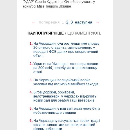
“УДАР” Сергія Кудактіна Юлія бере участь у
конкурсі Miss Tourism Ukraine
←
попередня
1
2
3
наступна
→
НАЙПОПУЛЯРНІШЕ
/
ЩО КОМЕНТУЮТЬ
На Черкащині суд розглядатиме справу
20-річного студента, звинуваченого у
передачі ФСБ даних про енергетичний
об'єкт.
Укриття на Уманщині, яке розраховане
на 300 осіб, перебуває в неналежному
стані
На Черкащині поліцейський побив
чоловіка під час мобілізаційних заходів
Бігові доріжки, орбітреки,
велотренажери: у Черкасах відкриють
новий зал для реабілітації ветеранів
На Черкащині є вид змії, який може бути
небезпечним для людини
На Черкащину насуваються грози, град і
шквали: синоптики оголосили жовтий
рівень небезпеки