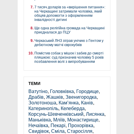
7 тисяч доларів за «вирішення питання»:
на Черкащині затримали чоловіка, який
обіцяв допомогти з оформленням
інвалідності дитині
Ще одна релігійна громада на Черкащині
приєдналася до ПЦУ
Черкаський ЛНЗ зіграв унічию з Гентом у
дебютному матчі єврокубків
Помістив собак у мішок і забив до смерті
пляшкою: суд призначив чоловіку 5 років
позбавлення волі з випробуванням
ТЕМИ
Ватутіно
,
Головківка
,
Городище
,
Драбів
,
Жашків
,
Звенигородка
,
Золотоноша
,
Кам’янка
,
Канів
,
Катеринопіль
,
Келеберда
,
Корсунь-Шевченківський
,
Лисянка
,
Маньківка
,
Мліїв
,
Монастирище
,
Нечаївка
,
Пекарі
,
Прохорівка
,
Свидівок
,
Сміла
,
Старосілля
,