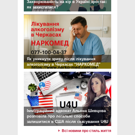
Захворюваність на кір в Україні зростає:
як захиститися?
Як уникнути зриву після лікування
алкоголізму в Черкасах “НАРКОМЕД”
Імміграційний адвокат Альона Шевцова
розповіла про легальні способи
залишитися в США після скасування U4U
Всі новини про стиль життя