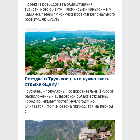
Проект із розбудови та облаштування
туристичного об’єкту «Тясминський каньйон» в м.
Кам’янка переміг у конкурсі проектів регіонального
розвитку, які будуть
Поездка в Трускавец: что нужно знать
отдыхающему?
Трускавец - популярный оздоровительный курорт,
расположенный в Львовской области Украины.
Город принимает гостей круглогодично.
Считается, что пик сезона приходится на период
с