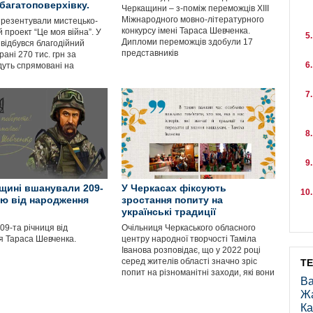
 багатоповерхівку.
Черкащини – з-поміж переможців XIII
Міжнародного мовно-літературного
презентували мистецько-
конкурсу імені Тараса Шевченка.
 проект “Це моя війна”. У
Дипломи переможців здобули 17
 відбувся благодійний
представників
рані 270 тис. грн за
дуть спрямовані на
щині вшанували 209-
У Черкасах фіксують
цю від народження
зростання попиту на
українські традиції
09-та річниця від
Очільниця Черкаського обласного
 Тараса Шевченка.
центру народної творчості Таміла
Іванова розповідає, що у 2022 році
серед жителів області значно зріс
Т
попит на різноманітні заходи, які вони
Ва
Ж
Ка