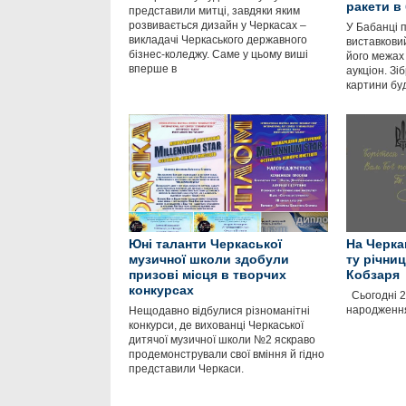
ракети в
представили митці, завдяки яким
розвивається дизайн у Черкасах –
У Бабанці 
викладачі Черкаського державного
виставковий
бізнес-коледжу. Саме у цьому виші
його межах
вперше в
аукціон. Зіб
картини бу
Юні таланти Черкаської
На Черка
музичної школи здобули
ту річни
призові місця в творчих
Кобзаря
конкурсах
Сьогодні 2
народження
Нещодавно відбулися різноманітні
конкурси, де вихованці Черкаської
дитячої музичної школи №2 яскраво
продемонстрували свої вміння й гідно
представили Черкаси.