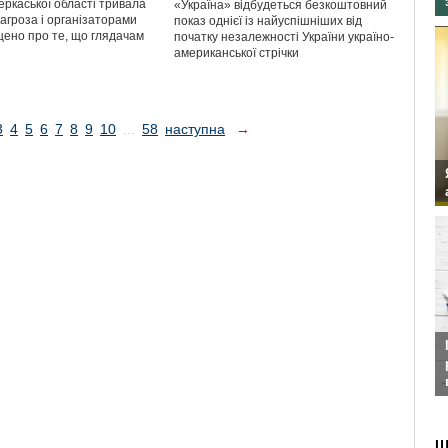
еркаської області тривала
«Україна» відбудеться безкоштовний
агроза і організаторами
показ однієї із найуспішніших від
щено про те, що глядачам
початку незалежності України україно-
американської стрічки
3
4
5
6
7
8
9
10
...
58
наступна
→
Ш