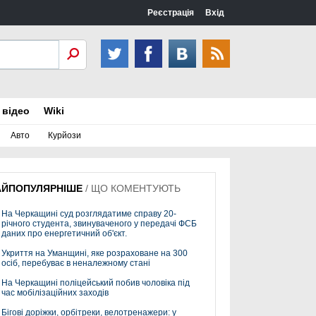
Реєстрація
Вхід
 відео
Wiki
Авто
Курйози
АЙПОПУЛЯРНІШЕ
/
ЩО КОМЕНТУЮТЬ
На Черкащині суд розглядатиме справу 20-
річного студента, звинуваченого у передачі ФСБ
даних про енергетичний об'єкт.
Укриття на Уманщині, яке розраховане на 300
осіб, перебуває в неналежному стані
На Черкащині поліцейський побив чоловіка під
час мобілізаційних заходів
Бігові доріжки, орбітреки, велотренажери: у