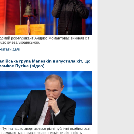
домий рок-музикант Андрюс Момантовас виконав хіт
užo šviesa українською.
Читати далі
талійська група Maneskin випустила хіт, що
исміює Путіна (відео)
 Путіна часто звертаються різні публічні особистості,
і намагаються привселюдно висміяти діяльність