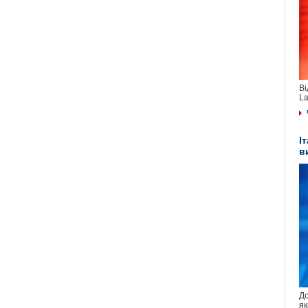
Ві
La
І
в
До
як