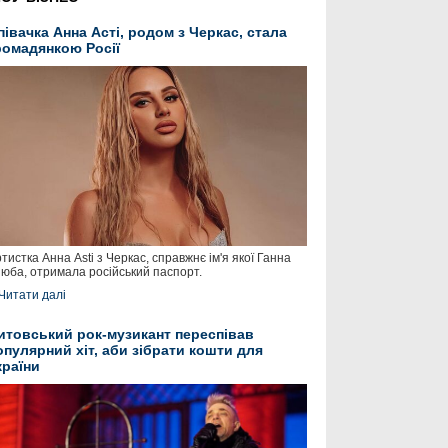
півачка Анна Асті, родом з Черкас, стала
ромадянкою Росії
тистка Анна Asti з Черкас, справжнє ім'я якої Ганна
юба, отримала російський паспорт.
Читати далі
итовський рок-музикант переспівав
опулярний хіт, аби зібрати кошти для
країни