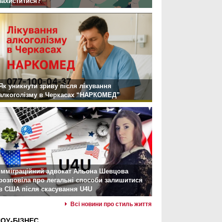
захиститися?
Як уникнути зриву після лікування
алкоголізму в Черкасах “НАРКОМЕД”
Імміграційний адвокат Альона Шевцова
розповіла про легальні способи залишитися
в США після скасування U4U
Всі новини про стиль життя
ОУ-БІЗНЕС