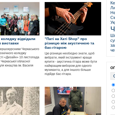
Ке
Ли
Не
См
Ук
Ч
Ш
 коледжу відвідали
"Паті на Хаті Shop" про
су
я виставки
різницю між акустичною та
за
бас-гітарою
ершокурсники Черкаського
че
ехнічного коледжу
Цю різницю необхідно знати, щоб
сті «Дизайн» 10 листопада
вибрати, який інструмент краще
 Черкаської обласної
купити - акустична гітара може бути
для юнацтва ім. Василя
найкращим вибором для одного
О
музиканта, а для іншого більше
підійде бас-гітара.