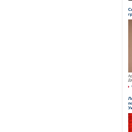
С
г
Ар
Дз
Л
п
У