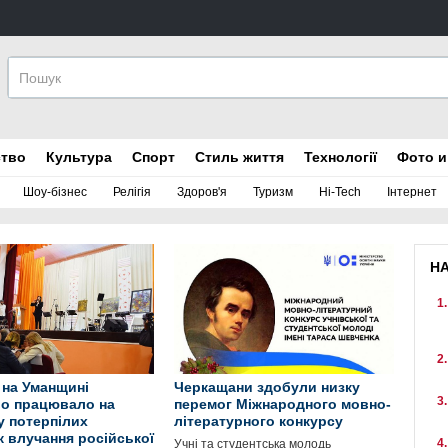
ство
Культура
Спорт
Стиль життя
Технології
Фото и
Шоу-бізнес
Релігія
Здоров'я
Туризм
Hi-Tech
Інтернет
Н
 на Уманщині
Черкащани здобули низку
о працювало на
перемог Міжнародного мовно-
у потерпілих
літературного конкурсу
к влучання російської
Учні та студентська молодь