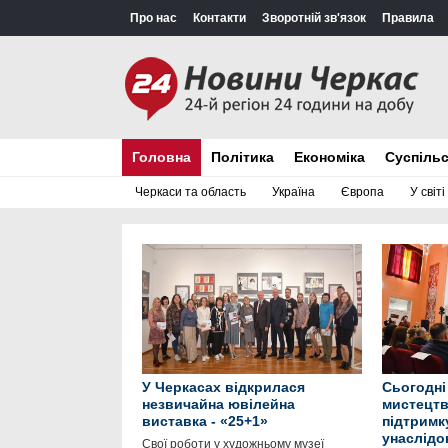
Про нас
Контакти
Зворотній зв'язок
Правила
Головна
Політика
Економіка
Суспіль
Черкаси та область
Україна
Європа
У світі
У Черкасах відкрилася
Сьогодні
незвичайна ювілейна
мистецтв
виставка - «25+1»
підтримк
унаслідо
Свої роботи у художньому музеї