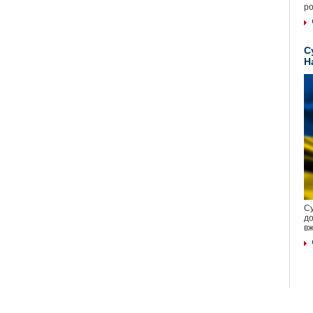
ро
С
Н
Су
до
вж