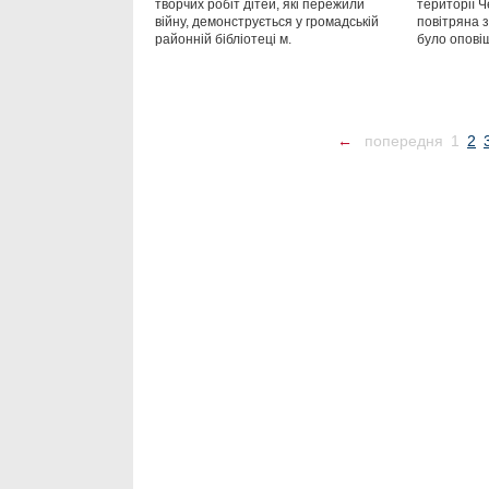
творчих робіт дітей, які пережили
території Ч
війну, демонструється у громадській
повітряна з
районній бібліотеці м.
було опові
←
попередня
1
2