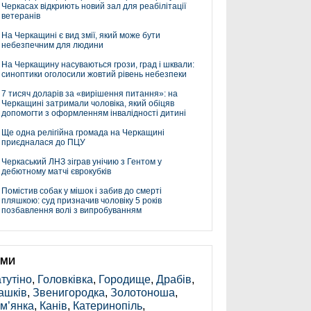
Черкасах відкриють новий зал для реабілітації
ветеранів
На Черкащині є вид змії, який може бути
небезпечним для людини
На Черкащину насуваються грози, град і шквали:
синоптики оголосили жовтий рівень небезпеки
7 тисяч доларів за «вирішення питання»: на
Черкащині затримали чоловіка, який обіцяв
допомогти з оформленням інвалідності дитині
Ще одна релігійна громада на Черкащині
приєдналася до ПЦУ
Черкаський ЛНЗ зіграв унічию з Гентом у
дебютному матчі єврокубків
Помістив собак у мішок і забив до смерті
пляшкою: суд призначив чоловіку 5 років
позбавлення волі з випробуванням
ЕМИ
тутіно
,
Головківка
,
Городище
,
Драбів
,
ашків
,
Звенигородка
,
Золотоноша
,
м’янка
,
Канів
,
Катеринопіль
,