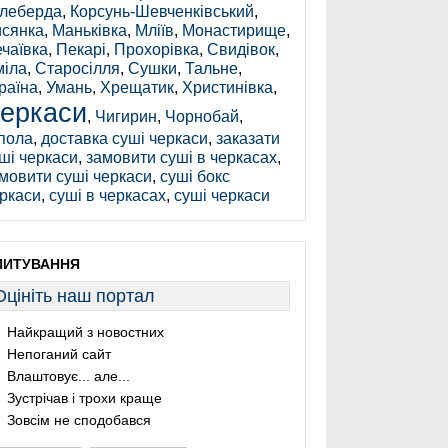
леберда
,
Корсунь-Шевченківський
,
сянка
,
Маньківка
,
Мліїв
,
Монастирище
,
чаївка
,
Пекарі
,
Прохорівка
,
Свидівок
,
іла
,
Старосілля
,
Сушки
,
Тальне
,
раїна
,
Умань
,
Хрещатик
,
Христинівка
,
еркаси
,
Чигирин
,
Чорнобай
,
пола
,
доставка суші черкаси
,
заказати
ші черкаси
,
замовити суші в черкасах
,
мовити суші черкаси
,
суші бокс
ркаси
,
суші в черкасах
,
суші черкаси
ПИТУВАННЯ
Оцініть наш портал
Найкращий з новостних
Непоганий сайт
Влаштовує... але...
Зустрічав і трохи краще
Зовсім не сподобався