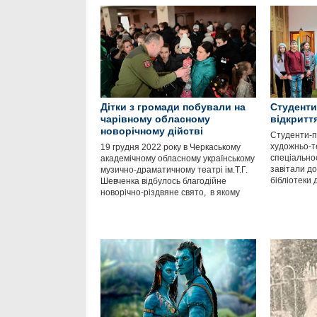
Дітки з громади побували на
Студенти
чарівному обласному
відкритт
новорічному дійстві
Студенти-п
художньо-т
19 грудня 2022 року в Черкаському
спеціально
академічному обласному українському
завітали до
музично-драматичному театрі ім.Т.Г.
бібліотеки 
Шевченка відбулось благодійне
новорічно-різдвяне свято, в якому