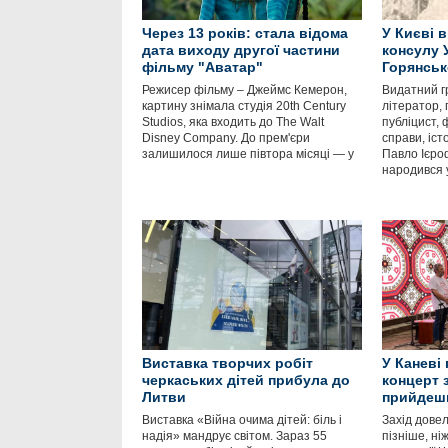
Через 13 років: стала відома
У Києві 
дата виходу другої частини
консулу 
фільму "Аватар"
Горянськ
Режисер фільму – Джеймс Кемерон,
Видатний г
картину знімала студія 20th Century
літератор, 
Studios, яка входить до The Walt
публіцист, 
Disney Company. До прем'єри
справи, іст
залишилося лише півтора місяці — у
Павло Ієро
народився 
Виставка творчих робіт
У Каневі
черкаських дітей прибула до
концерт 
Литви
прийдешн
Виставка «Війна очима дітей: біль і
Захід дове
надія» мандрує світом. Зараз 55
пізніше, ні