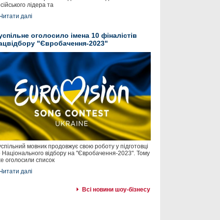
сійського лідера та
Читати далі
успільне оголосило імена 10 фіналістів
ацвідбору "Євробачення-2023"
спільний мовник продовжує свою роботу у підготовці
 Національного відбору на "Євробачення-2023". Тому
е оголосили список
Читати далі
Всі новини шоу-бізнесу