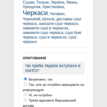
Сушки
,
Тальне
,
Україна
,
Умань
,
Хрещатик
,
Христинівка
,
Черкаси
,
Чигирин
,
Чорнобай
,
Шпола
,
доставка суші
черкаси
,
заказати суші черкаси
,
замовити суші в черкасах
,
замовити суші черкаси
,
суші бокс
черкаси
,
суші в черкасах
,
суші
черкаси
ОПИТУВАННЯ
Чи треба Україні вступати в
НАТО?
Безумовно, так
Так, але це потрібно вирішувати на
референдумі
Ні, не потрібно
Треба відновити Варшавський
договір