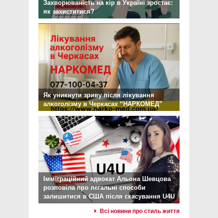
Захворюваність на кір в Україні зростає:
як захиститися?
Як уникнути зриву після лікування
алкоголізму в Черкасах “НАРКОМЕД”
Імміграційний адвокат Альона Шевцова
розповіла про легальні способи
залишитися в США після скасування U4U
Всі новини про стиль життя