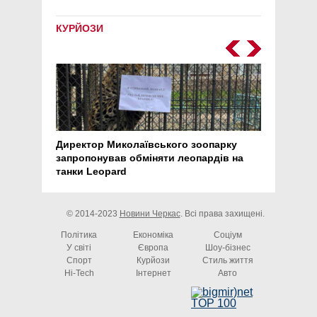
КУРЙОЗИ
Директор Миколаївського зоопарку
Перс
запропонував обміняти леопардів на
30 ро
танки Leopard
арте
© 2014-2023
Новини Черкас
. Всі права захищені.
Політика
Економіка
Соціум
У світі
Європа
Шоу-бізнес
Спорт
Курйози
Стиль життя
Hi-Tech
Інтернет
Авто