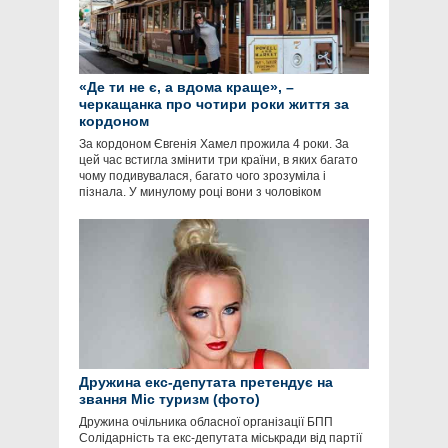
«Де ти не є, а вдома краще», –
черкащанка про чотири роки життя за
кордоном
За кордоном Євгенія Хамел прожила 4 роки. За
цей час встигла змінити три країни, в яких багато
чому подивувалася, багато чого зрозуміла і
пізнала. У минулому році вони з чоловіком
Дружина екс-депутата претендує на
звання Міс туризм (фото)
Дружина очільника обласної організації БПП
Солідарність та екс-депутата міськради від партії