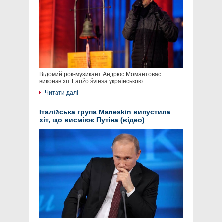
Відомий рок-музикант Андрюс Момантовас
виконав хіт Laužo šviesa українською.
Читати далі
Італійська група Maneskin випустила
хіт, що висміює Путіна (відео)