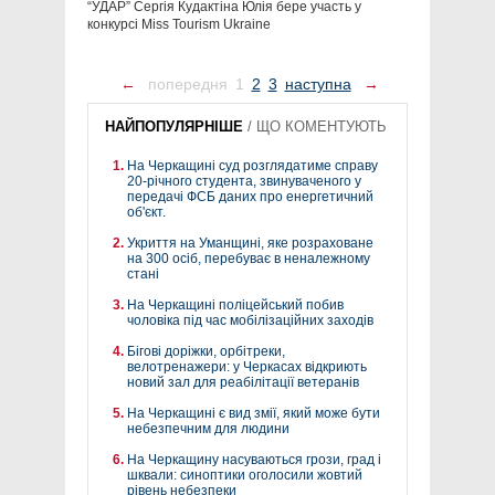
“УДАР” Сергія Кудактіна Юлія бере участь у
конкурсі Miss Tourism Ukraine
←
попередня
1
2
3
наступна
→
НАЙПОПУЛЯРНІШЕ
/
ЩО КОМЕНТУЮТЬ
На Черкащині суд розглядатиме справу
20-річного студента, звинуваченого у
передачі ФСБ даних про енергетичний
об'єкт.
Укриття на Уманщині, яке розраховане
на 300 осіб, перебуває в неналежному
стані
На Черкащині поліцейський побив
чоловіка під час мобілізаційних заходів
Бігові доріжки, орбітреки,
велотренажери: у Черкасах відкриють
новий зал для реабілітації ветеранів
На Черкащині є вид змії, який може бути
небезпечним для людини
На Черкащину насуваються грози, град і
шквали: синоптики оголосили жовтий
рівень небезпеки