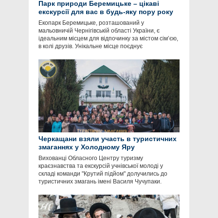
Парк природи Беремицьке – цікаві
екскурсії для вас в будь-яку пору року
Екопарк Беремицьке, розташований у
мальовничій Чернігівській області України, є
ідеальним місцем для відпочинку за містом сім’єю,
в колі друзів. Унікальне місце поєднує
Черкащани взяли участь в туристичних
змаганнях у Холодному Яру
Вихованці Обласного Центру туризму
краєзнавства та екскурсій учнівської молоді у
складі команди "Крутий підйом" долучились до
туристичних змагань імені Василя Чучупаки.