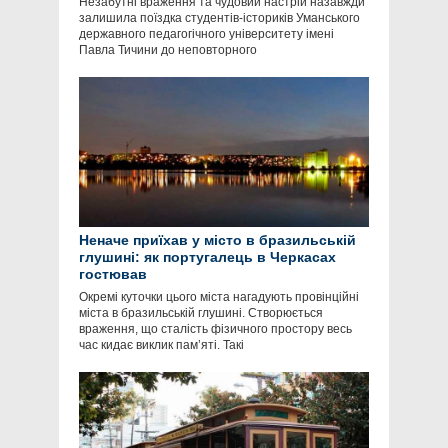
Незабутні враження та чудовий настрій назавжди
залишила поїздка студентів-істориків Уманського
державного педагогічного університету імені
Павла Тичини до неповторного
Неначе приїхав у місто в бразильській
глушині: як португалець в Черкасах
гостював
Окремі куточки цього міста нагадують провінційні
міста в бразильській глушині. Створюється
враження, що сталість фізичного простору весь
час кидає виклик пам’яті. Такі