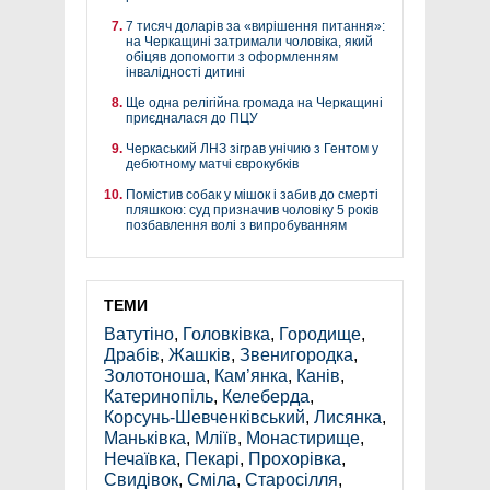
7 тисяч доларів за «вирішення питання»:
на Черкащині затримали чоловіка, який
обіцяв допомогти з оформленням
інвалідності дитині
Ще одна релігійна громада на Черкащині
приєдналася до ПЦУ
Черкаський ЛНЗ зіграв унічию з Гентом у
дебютному матчі єврокубків
Помістив собак у мішок і забив до смерті
пляшкою: суд призначив чоловіку 5 років
позбавлення волі з випробуванням
ТЕМИ
Ватутіно
,
Головківка
,
Городище
,
Драбів
,
Жашків
,
Звенигородка
,
Золотоноша
,
Кам’янка
,
Канів
,
Катеринопіль
,
Келеберда
,
Корсунь-Шевченківський
,
Лисянка
,
Маньківка
,
Мліїв
,
Монастирище
,
Нечаївка
,
Пекарі
,
Прохорівка
,
Свидівок
,
Сміла
,
Старосілля
,