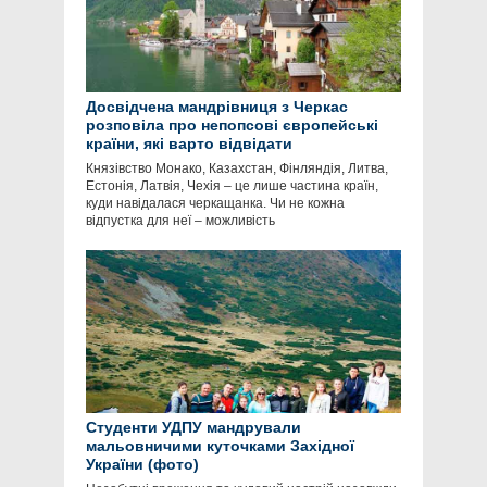
Досвідчена мандрівниця з Черкас
розповіла про непопсові європейські
країни, які варто відвідати
Князівство Монако, Казахстан, Фінляндія, Литва,
Естонія, Латвія, Чехія – це лише частина країн,
куди навідалася черкащанка. Чи не кожна
відпустка для неї – можливість
Студенти УДПУ мандрували
мальовничими куточками Західної
України (фото)