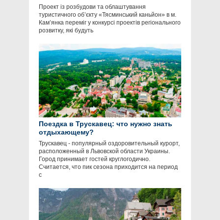
Проект із розбудови та облаштування
туристичного об’єкту «Тясминський каньйон» в м.
Кам’янка переміг у конкурсі проектів регіонального
розвитку, які будуть
Поездка в Трускавец: что нужно знать
отдыхающему?
Трускавец - популярный оздоровительный курорт,
расположенный в Львовской области Украины.
Город принимает гостей круглогодично.
Считается, что пик сезона приходится на период
с