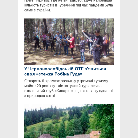
галузі туризму. І це не випадково, адже найбільша
кількість туристів в Туреччині під час пандемії була
саме з України.
У Червонослобідській ОТГ з’явиться
своя «стежка Робіна Гуда»
Створять її в рамках розвитку у громаді туризму –
майже 20 років тут діє потужний туристично-
екологічний клуб «Кипарис», що виховав у єднанні
з природою сотні