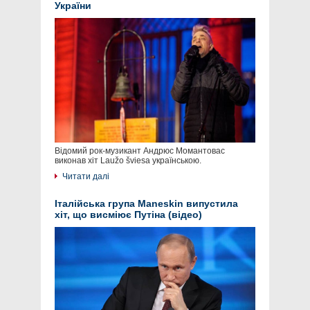
України
Відомий рок-музикант Андрюс Момантовас
виконав хіт Laužo šviesa українською.
Читати далі
Італійська група Maneskin випустила
хіт, що висміює Путіна (відео)