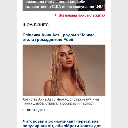
розповіла про легальні способи
залишитися в США після скасування U4U
Всі новини про стиль життя
ШОУ-БІЗНЕС
Співачка Анна Асті, родом з Черкас,
стала громадянкою Росії
Артистка Анна Asti з Черкас, справжнє ім'я якої
Ганна Дзюба, отримала російський паспорт.
Читати далі
Литовський рок-музикант переспівав
популярний хіт, аби зібрати кошти для