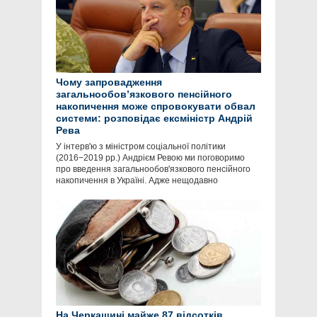
Чому запровадження
загальнообов’язкового пенсійного
накопичення може спровокувати обвал
системи: розповідає ексміністр Андрій
Рева
У інтерв'ю з міністром соціальної політики
(2016−2019 рр.) Андрієм Ревою ми поговоримо
про введення загальнообов'язкового пенсійного
накопичення в Україні. Адже нещодавно
На Черкащині майже 87 відсотків