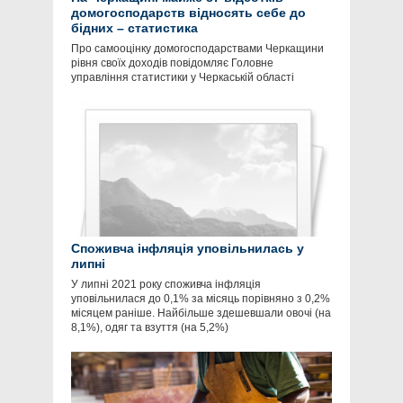
домогосподарств відносять себе до
бідних – статистика
Про самооцінку домогосподарствами Черкащини
рівня своїх доходів повідомляє Головне
управління статистики у Черкаській області
Споживча інфляція уповільнилась у
липні
У липні 2021 року споживча інфляція
уповільнилася до 0,1% за місяць порівняно з 0,2%
місяцем раніше. Найбільше здешевшали овочі (на
8,1%), одяг та взуття (на 5,2%)