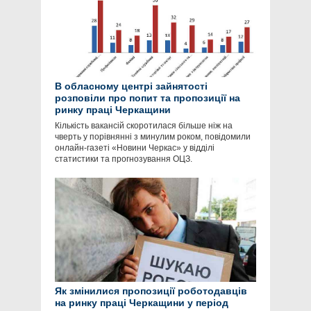
В обласному центрі зайнятості
розповіли про попит та пропозиції на
ринку праці Черкащини
Кількість вакансій скоротилася більше ніж на
чверть у порівнянні з минулим роком, повідомили
онлайн-газеті «Новини Черкас» у відділі
статистики та прогнозування ОЦЗ.
Як змінилися пропозиції роботодавців
на ринку праці Черкащини у період