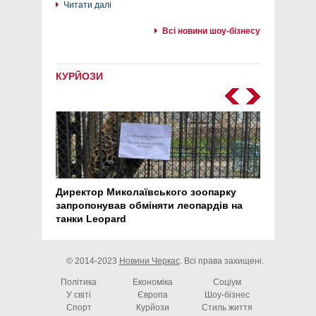
Читати далі
Всі новини шоу-бізнесу
КУРЙОЗИ
Директор Миколаївського зоопарку
Перс
запропонував обміняти леопардів на
30 ро
танки Leopard
арте
© 2014-2023
Новини Черкас
. Всі права захищені.
Політика
Економіка
Соціум
У світі
Європа
Шоу-бізнес
Спорт
Курйози
Стиль життя