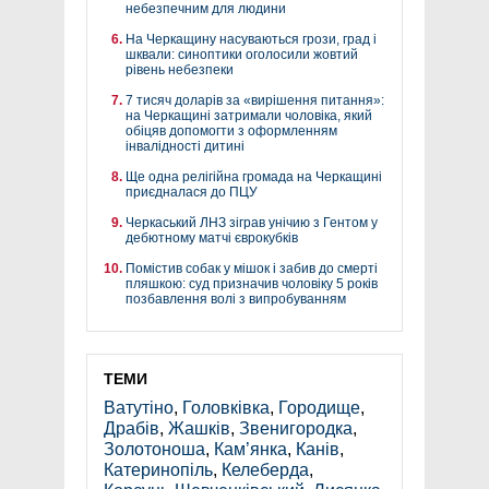
небезпечним для людини
На Черкащину насуваються грози, град і
шквали: синоптики оголосили жовтий
рівень небезпеки
7 тисяч доларів за «вирішення питання»:
на Черкащині затримали чоловіка, який
обіцяв допомогти з оформленням
інвалідності дитині
Ще одна релігійна громада на Черкащині
приєдналася до ПЦУ
Черкаський ЛНЗ зіграв унічию з Гентом у
дебютному матчі єврокубків
Помістив собак у мішок і забив до смерті
пляшкою: суд призначив чоловіку 5 років
позбавлення волі з випробуванням
ТЕМИ
Ватутіно
,
Головківка
,
Городище
,
Драбів
,
Жашків
,
Звенигородка
,
Золотоноша
,
Кам’янка
,
Канів
,
Катеринопіль
,
Келеберда
,