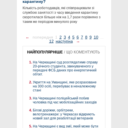
карантину?
Кількість роботодавців, які співпрацювали зі
службою занятості з часу введення карантину
скоротилася більше ніж на 1,7 рази порівняно з
таким же періодом минулого року
←
попередня
1
2
3
4
5
6
7
8
9
10
...
12
наступна
→
НАЙПОПУЛЯРНІШЕ
/
ЩО КОМЕНТУЮТЬ
На Черкащині суд розглядатиме справу
20-річного студента, звинуваченого у
передачі ФСБ даних про енергетичний
об'єкт.
Укриття на Уманщині, яке розраховане
на 300 осіб, перебуває в неналежному
стані
На Черкащині поліцейський побив
чоловіка під час мобілізаційних заходів
Бігові доріжки, орбітреки,
велотренажери: у Черкасах відкриють
новий зал для реабілітації ветеранів
На Черкащині є вид змії, який може бути