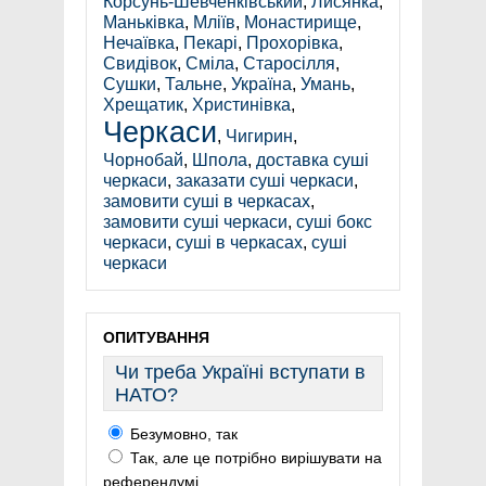
Корсунь-Шевченківський
,
Лисянка
,
Маньківка
,
Мліїв
,
Монастирище
,
Нечаївка
,
Пекарі
,
Прохорівка
,
Свидівок
,
Сміла
,
Старосілля
,
Сушки
,
Тальне
,
Україна
,
Умань
,
Хрещатик
,
Христинівка
,
Черкаси
,
Чигирин
,
Чорнобай
,
Шпола
,
доставка суші
черкаси
,
заказати суші черкаси
,
замовити суші в черкасах
,
замовити суші черкаси
,
суші бокс
черкаси
,
суші в черкасах
,
суші
черкаси
ОПИТУВАННЯ
Чи треба Україні вступати в
НАТО?
Безумовно, так
Так, але це потрібно вирішувати на
референдумі