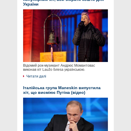
України
Відомий рок-музикант Андрюс Момантовас
виконав хіт Laužo šviesa українською.
Читати далі
Італійська група Maneskin випустила
хіт, що висміює Путіна (відео)