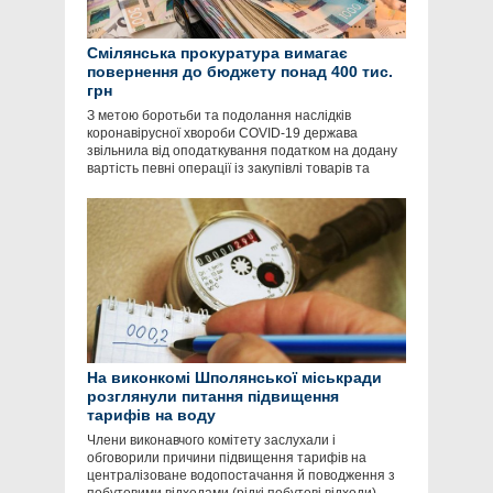
Смілянська прокуратура вимагає
повернення до бюджету понад 400 тис.
грн
З метою боротьби та подолання наслідків
коронавірусної хвороби COVID-19 держава
звільнила від оподаткування податком на додану
вартість певні операції із закупівлі товарів та
На виконкомі Шполянської міськради
розглянули питання підвищення
тарифів на воду
Члени виконавчого комітету заслухали і
обговорили причини підвищення тарифів на
централізоване водопостачання й поводження з