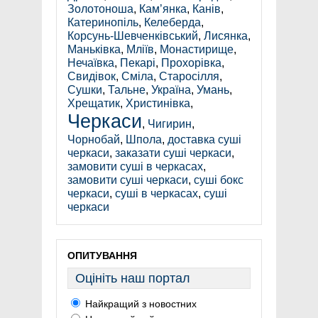
Золотоноша
,
Кам’янка
,
Канів
,
Катеринопіль
,
Келеберда
,
Корсунь-Шевченківський
,
Лисянка
,
Маньківка
,
Мліїв
,
Монастирище
,
Нечаївка
,
Пекарі
,
Прохорівка
,
Свидівок
,
Сміла
,
Старосілля
,
Сушки
,
Тальне
,
Україна
,
Умань
,
Хрещатик
,
Христинівка
,
Черкаси
,
Чигирин
,
Чорнобай
,
Шпола
,
доставка суші
черкаси
,
заказати суші черкаси
,
замовити суші в черкасах
,
замовити суші черкаси
,
суші бокс
черкаси
,
суші в черкасах
,
суші
черкаси
ОПИТУВАННЯ
Оцініть наш портал
Найкращий з новостних