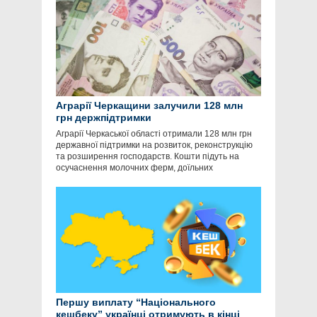
Аграрії Черкащини залучили 128 млн
грн держпідтримки
Аграрії Черкаської області отримали 128 млн грн
державної підтримки на розвиток, реконструкцію
та розширення господарств. Кошти підуть на
осучаснення молочних ферм, доїльних
Першу виплату “Національного
кешбеку” українці отримують в кінці