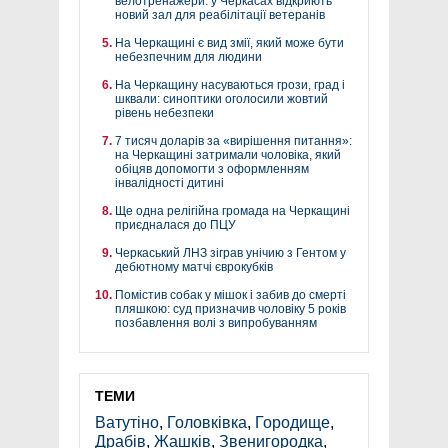
велотренажери: у Черкасах відкриють
новий зал для реабілітації ветеранів
На Черкащині є вид змії, який може бути
небезпечним для людини
На Черкащину насуваються грози, град і
шквали: синоптики оголосили жовтий
рівень небезпеки
7 тисяч доларів за «вирішення питання»:
на Черкащині затримали чоловіка, який
обіцяв допомогти з оформленням
інвалідності дитині
Ще одна релігійна громада на Черкащині
приєдналася до ПЦУ
Черкаський ЛНЗ зіграв унічию з Гентом у
дебютному матчі єврокубків
Помістив собак у мішок і забив до смерті
пляшкою: суд призначив чоловіку 5 років
позбавлення волі з випробуванням
ТЕМИ
Ватутіно
,
Головківка
,
Городище
,
Драбів
,
Жашків
,
Звенигородка
,