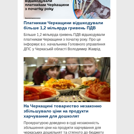
Платникам Черкащини відшкодували
більше 1,2 мільярда гривень ПДВ
Більше 1,2 мільярда гривень ПДВ відшкодували
платникам Черкащини з початку року. Про це
інформує в.о. начальника Головного управління
ДПС у Черкаській області Володимир Жаврід.
На Черкащині товариство незаконно
збільшувало ціни на продукти
харчування для дошколят
Прокуратурою доведено в суді незаконність
збільшення ціни на продукти харчування для
черкаських дошкільнят та стягнуто до бюджету