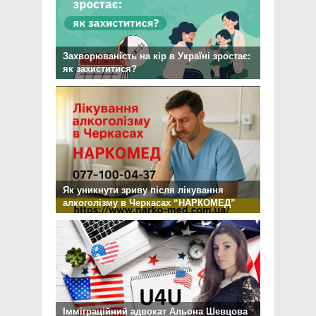
Захворюваність на кір в Україні зростає:
як захиститися?
Як уникнути зриву після лікування
алкоголізму в Черкасах “НАРКОМЕД”
Імміграційний адвокат Альона Шевцова