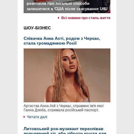
розповіла про легальні способи
залишитися в США після скасування U4U
Всі новини про стиль життя
ШОУ-БІЗНЕС
Співачка Анна Асті, родом з Черкас,
стала громадянкою Росії
Артистка Анна Asti з Черкас, справжнє ім'я якої
Ганна Дзюба, отримала російський паспорт.
Читати далі
Литовський рок-музикант переспівав
популярний хіт, аби зібрати кошти для