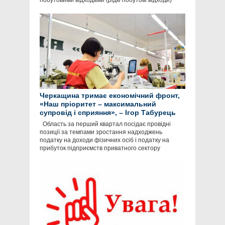
побутовими відходами (рідкі побутові відходи)
Черкащина тримає економічний фронт,
«Наш пріоритет – максимальний
супровід і сприяння», – Ігор Табурець
Область за перший квартал посідає провідні
позиції за темпами зростання надходжень
податку на доходи фізичних осіб і податку на
прибуток підприємств приватного сектору