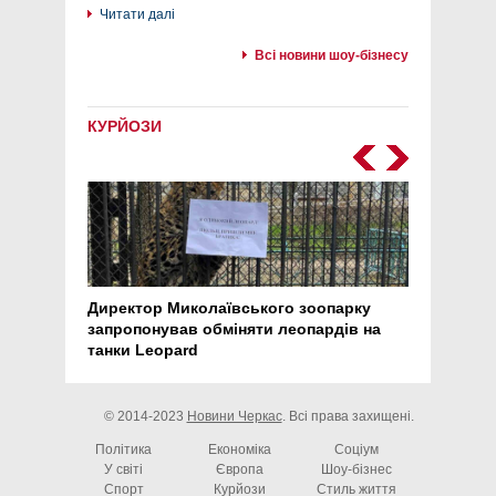
Читати далі
Всі новини шоу-бізнесу
КУРЙОЗИ
Директор Миколаївського зоопарку
Перс
запропонував обміняти леопардів на
30 ро
танки Leopard
арте
© 2014-2023
Новини Черкас
. Всі права захищені.
Політика
Економіка
Соціум
У світі
Європа
Шоу-бізнес
Спорт
Курйози
Стиль життя