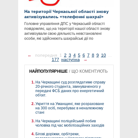
На території Черкаської області знову
активізувались «телефонні шахраї»
Головне управління ДПС у Черкаській області
повідомляє, що,на території нашої області знову
активізували свою діяльність невстановлені
особи, які здійснюють шахрайські дії по
←
попередня
1
2
3
4
5
6
7
8
9
10
...
177
наступна
→
НАЙПОПУЛЯРНІШЕ
/
ЩО КОМЕНТУЮТЬ
На Черкащині суд розглядатиме справу
20-річного студента, звинуваченого у
передачі ФСБ даних про енергетичний
об'єкт.
Укриття на Уманщині, яке розраховане
на 300 осіб, перебуває в неналежному
стані
На Черкащині поліцейський побив
чоловіка під час мобілізаційних заходів
Бігові доріжки, орбітреки,