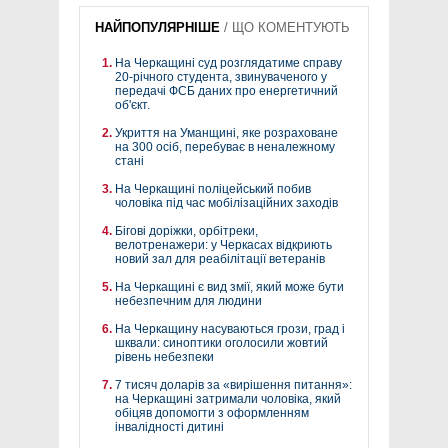
НАЙПОПУЛЯРНІШЕ
/
ЩО КОМЕНТУЮТЬ
На Черкащині суд розглядатиме справу
20-річного студента, звинуваченого у
передачі ФСБ даних про енергетичний
об'єкт.
Укриття на Уманщині, яке розраховане
на 300 осіб, перебуває в неналежному
стані
На Черкащині поліцейський побив
чоловіка під час мобілізаційних заходів
Бігові доріжки, орбітреки,
велотренажери: у Черкасах відкриють
новий зал для реабілітації ветеранів
На Черкащині є вид змії, який може бути
небезпечним для людини
На Черкащину насуваються грози, град і
шквали: синоптики оголосили жовтий
рівень небезпеки
7 тисяч доларів за «вирішення питання»:
на Черкащині затримали чоловіка, який
обіцяв допомогти з оформленням
інвалідності дитині