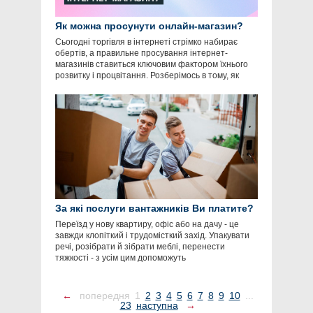
Як можна просунути онлайн-магазин?
Сьогодні торгівля в інтернеті стрімко набирає
обертів, а правильне просування інтернет-
магазинів ставиться ключовим фактором їхнього
розвитку і процвітання. Розберімось в тому, як
За які послуги вантажників Ви платите?
Переїзд у нову квартиру, офіс або на дачу - це
завжди клопіткий і трудомісткий захід. Упакувати
речі, розібрати й зібрати меблі, перенести
тяжкості - з усім цим допоможуть
←
попередня
1
2
3
4
5
6
7
8
9
10
...
23
наступна
→