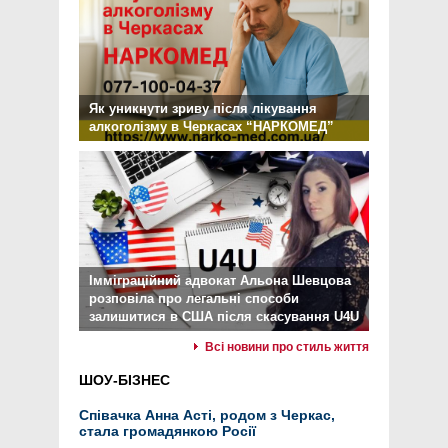
Як уникнути зриву після лікування
алкоголізму в Черкасах “НАРКОМЕД”
Імміграційний адвокат Альона Шевцова
розповіла про легальні способи
залишитися в США після скасування U4U
Всі новини про стиль життя
ШОУ-БІЗНЕС
Співачка Анна Асті, родом з Черкас,
стала громадянкою Росії