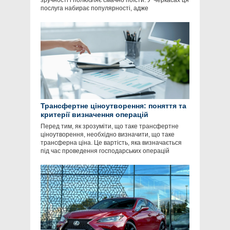
зручності і полюбляє смачно поїсти. У Черкасах ця
послуга набирає популярності, адже
Трансфертне ціноутворення: поняття та
критерії визначення операцій
Перед тим, як зрозуміти, що таке трансфертне
ціноутворення, необхідно визначити, що таке
трансферна ціна. Це вартість, яка визначається
під час проведення господарських операцій