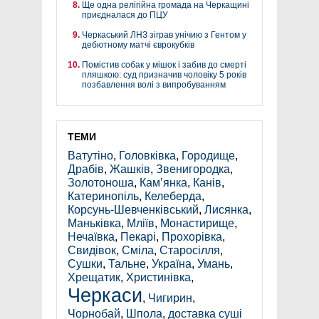
Ще одна релігійна громада на Черкащині
приєдналася до ПЦУ
Черкаський ЛНЗ зіграв унічию з Гентом у
дебютному матчі єврокубків
Помістив собак у мішок і забив до смерті
пляшкою: суд призначив чоловіку 5 років
позбавлення волі з випробуванням
ТЕМИ
Ватутіно
,
Головківка
,
Городище
,
Драбів
,
Жашків
,
Звенигородка
,
Золотоноша
,
Кам’янка
,
Канів
,
Катеринопіль
,
Келеберда
,
Корсунь-Шевченківський
,
Лисянка
,
Маньківка
,
Мліїв
,
Монастирище
,
Нечаївка
,
Пекарі
,
Прохорівка
,
Свидівок
,
Сміла
,
Старосілля
,
Сушки
,
Тальне
,
Україна
,
Умань
,
Хрещатик
,
Христинівка
,
Черкаси
,
Чигирин
,
Чорнобай
,
Шпола
,
доставка суші