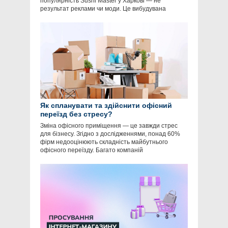
популярність Sushi Master у Харкові — не
результат реклами чи моди. Це вибудувана
Як спланувати та здійснити офісний
переїзд без стресу?
Зміна офісного приміщення — це завжди стрес
для бізнесу. Згідно з дослідженнями, понад 60%
фірм недооцінюють складність майбутнього
офісного переїзду. Багато компаній