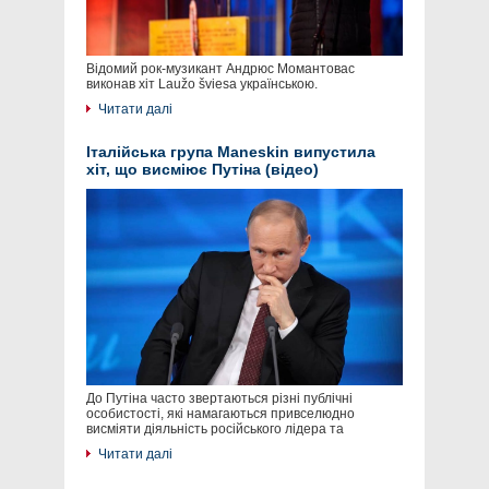
Відомий рок-музикант Андрюс Момантовас
виконав хіт Laužo šviesa українською.
Читати далі
Італійська група Maneskin випустила
хіт, що висміює Путіна (відео)
До Путіна часто звертаються різні публічні
особистості, які намагаються привселюдно
висміяти діяльність російського лідера та
Читати далі