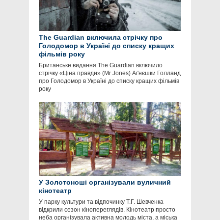
The Guardian включила стрічку про
Голодомор в Україні до списку кращих
фільмів року
Британське видання The Guardian включило
стрічку «Ціна правди» (Mr Jones) Аґнєшки Голланд
про Голодомор в Україні до списку кращих фільмів
року
У Золотоноші організували вуличний
кінотеатр
У парку культури та відпочинку Т.Г. Шевченка
відкрили сезон кінопереглядів. Кінотеатр просто
неба організувала активна молодь міста, а міська