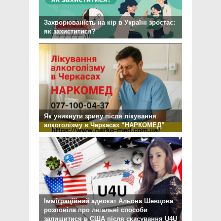
Захворюваність на кір в Україні зростає:
як захиститися?
Як уникнути зриву після лікування
алкоголізму в Черкасах “НАРКОМЕД”
Імміграційний адвокат Альона Шевцова
розповіла про легальні способи
залишитися в США після скасування U4U