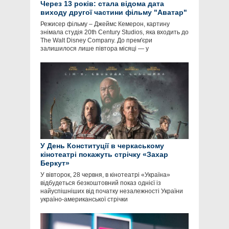
Через 13 років: стала відома дата
виходу другої частини фільму "Аватар"
Режисер фільму – Джеймс Кемерон, картину
знімала студія 20th Century Studios, яка входить до
The Walt Disney Company. До прем'єри
залишилося лише півтора місяці — у
У День Конституції в черкаському
кінотеатрі покажуть стрічку «Захар
Беркут»
У вівторок, 28 червня, в кінотеатрі «Україна»
відбудеться безкоштовний показ однієї із
найуспішніших від початку незалежності України
україно-американської стрічки