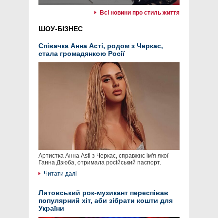
Всі новини про стиль життя
ШОУ-БІЗНЕС
Співачка Анна Асті, родом з Черкас,
стала громадянкою Росії
Артистка Анна Asti з Черкас, справжнє ім'я якої
Ганна Дзюба, отримала російський паспорт.
Читати далі
Литовський рок-музикант переспівав
популярний хіт, аби зібрати кошти для
України