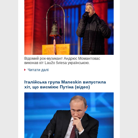
Відомий рок-музикант Андрюс Момантовас
виконав хіт Laužo šviesa українською.
Читати далі
Італійська група Maneskin випустила
хіт, що висміює Путіна (відео)