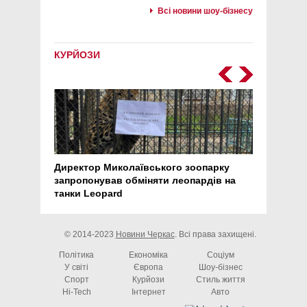
Всі новини шоу-бізнесу
КУРЙОЗИ
Директор Миколаївського зоопарку
Перс
запропонував обміняти леопардів на
30 ро
танки Leopard
арте
© 2014-2023
Новини Черкас
. Всі права захищені.
Політика
Економіка
Соціум
У світі
Європа
Шоу-бізнес
Спорт
Курйози
Стиль життя
Hi-Tech
Інтернет
Авто