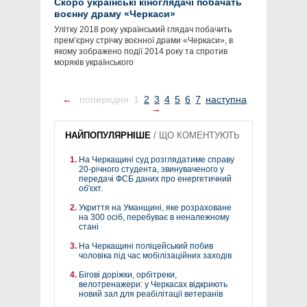
Скоро українські кіноглядачі побачать
воєнну драму «Черкаси»
Улітку 2018 року український глядач побачить
прем’єрну стрічку воєнної драми «Черкаси», в
якому зображено події 2014 року та спротив
моряків українського
←
попередня
1
2
3
4
5
6
7
наступна
→
НАЙПОПУЛЯРНІШЕ
/
ЩО КОМЕНТУЮТЬ
На Черкащині суд розглядатиме справу
20-річного студента, звинуваченого у
передачі ФСБ даних про енергетичний
об'єкт.
Укриття на Уманщині, яке розраховане
на 300 осіб, перебуває в неналежному
стані
На Черкащині поліцейський побив
чоловіка під час мобілізаційних заходів
Бігові доріжки, орбітреки,
велотренажери: у Черкасах відкриють
новий зал для реабілітації ветеранів