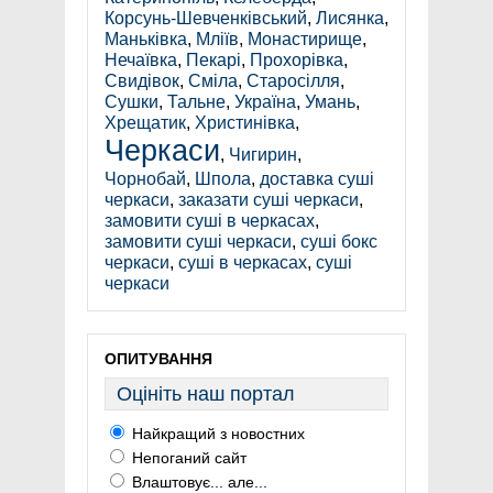
Корсунь-Шевченківський
,
Лисянка
,
Маньківка
,
Мліїв
,
Монастирище
,
Нечаївка
,
Пекарі
,
Прохорівка
,
Свидівок
,
Сміла
,
Старосілля
,
Сушки
,
Тальне
,
Україна
,
Умань
,
Хрещатик
,
Христинівка
,
Черкаси
,
Чигирин
,
Чорнобай
,
Шпола
,
доставка суші
черкаси
,
заказати суші черкаси
,
замовити суші в черкасах
,
замовити суші черкаси
,
суші бокс
черкаси
,
суші в черкасах
,
суші
черкаси
ОПИТУВАННЯ
Оцініть наш портал
Найкращий з новостних
Непоганий сайт
Влаштовує... але...