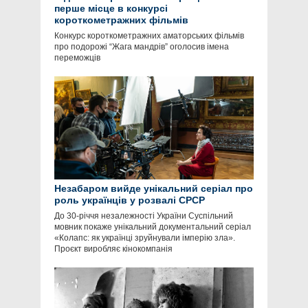
перше місце в конкурсі
короткометражних фільмів
Конкурс короткометражних аматорських фільмів
про подорожі “Жага мандрів” оголосив імена
переможців
Незабаром вийде унікальний серіал про
роль українців у розвалі СРСР
До 30-річчя незалежності України Суспільний
мовник покаже унікальний документальний серіал
«Колапс: як українці зруйнували імперію зла».
Проєкт виробляє кінокомпанія