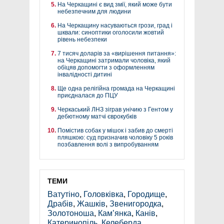
На Черкащині є вид змії, який може бути
небезпечним для людини
На Черкащину насуваються грози, град і
шквали: синоптики оголосили жовтий
рівень небезпеки
7 тисяч доларів за «вирішення питання»:
на Черкащині затримали чоловіка, який
обіцяв допомогти з оформленням
інвалідності дитині
Ще одна релігійна громада на Черкащині
приєдналася до ПЦУ
Черкаський ЛНЗ зіграв унічию з Гентом у
дебютному матчі єврокубків
Помістив собак у мішок і забив до смерті
пляшкою: суд призначив чоловіку 5 років
позбавлення волі з випробуванням
ТЕМИ
Ватутіно
,
Головківка
,
Городище
,
Драбів
,
Жашків
,
Звенигородка
,
Золотоноша
,
Кам’янка
,
Канів
,
Катеринопіль
,
Келеберда
,