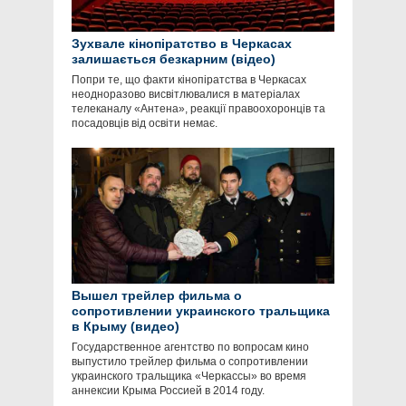
Зухвале кінопіратство в Черкасах
залишається безкарним (відео)
Попри те, що факти кінопіратства в Черкасах
неодноразово висвітлювалися в матеріалах
телеканалу «Антена», реакції правоохоронців та
посадовців від освіти немає.
Вышел трейлер фильма о
сопротивлении украинского тральщика
в Крыму (видео)
Государственное агентство по вопросам кино
выпустило трейлер фильма о сопротивлении
украинского тральщика «Черкассы» во время
аннексии Крыма Россией в 2014 году.