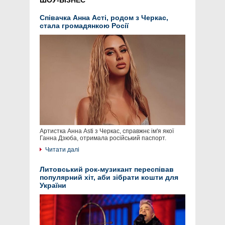
ШОУ-БІЗНЕС
Співачка Анна Асті, родом з Черкас,
стала громадянкою Росії
Артистка Анна Asti з Черкас, справжнє ім'я якої
Ганна Дзюба, отримала російський паспорт.
Читати далі
Литовський рок-музикант переспівав
популярний хіт, аби зібрати кошти для
України