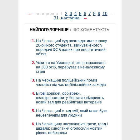
←
попередня
1
2
3
4
5
6
7
8
9
10
...
31
наступна
→
НАЙПОПУЛЯРНІШЕ
/
ЩО КОМЕНТУЮТЬ
На Черкащині суд розглядатиме справу
20-річного студента, звинуваченого у
передачі ФСБ даних про енергетичний
об'єкт.
Укриття на Уманщині, яке розраховане
на 300 осіб, перебуває в неналежному
стані
На Черкащині поліцейський побив
чоловіка під час мобілізаційних заходів
Бігові доріжки, орбітреки,
велотренажери: у Черкасах відкриють
новий зал для реабілітації ветеранів
На Черкащині є вид змії, який може бути
небезпечним для людини
На Черкащину насуваються грози, град і
шквали: синоптики оголосили жовтий
рівень небезпеки