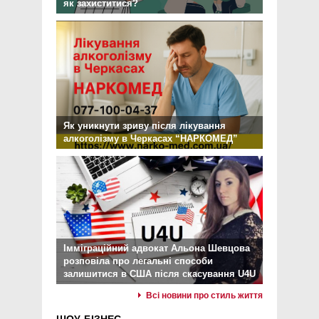
як захиститися?
Як уникнути зриву після лікування
алкоголізму в Черкасах “НАРКОМЕД”
Імміграційний адвокат Альона Шевцова
розповіла про легальні способи
залишитися в США після скасування U4U
Всі новини про стиль життя