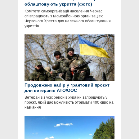
облаштовують укриття (фото)
Комітети самоорганізації населення Черкас
співпрацюють з міськрайонною організацією
Червоного Хреста для належного облаштування
укриттів
Продовжено набір у грантовий проєкт
для ветеранів АТО/ООС
Ветеранів з усіх регіонів України запрошують у
проєкт, який дає можливість отримати 400 євро на
навчання