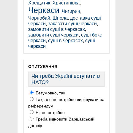
Хрещатик
,
Христинівка
,
Черкаси
,
Чигирин
,
Чорнобай
,
Шпола
,
доставка суші
черкаси
,
заказати суші черкаси
,
замовити суші в черкасах
,
замовити суші черкаси
,
суші бокс
черкаси
,
суші в черкасах
,
суші
черкаси
ОПИТУВАННЯ
Чи треба Україні вступати в
НАТО?
Безумовно, так
Так, але це потрібно вирішувати на
референдумі
Ні, не потрібно
Треба відновити Варшавський
договір