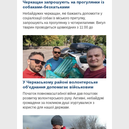
Черкащан запрошують на прогулянки із
собаками-безхатьками
Небайдужих черкащан, які бажають допомогти у
соціалізації собак із міського притулку,
запрошують на прогулянку з чотирилапими. Вигул
тварин проводиться щовихідних з 11:00 до
У Черкаському районі волонтерське
об‘єднання допомагає військовим
Початок повномасштабної війни дав поштовх
розвитку волонтерського руху. Активні, небайдужі
громадяни за покликом душі згуртувалися з
користю для нашої держави.