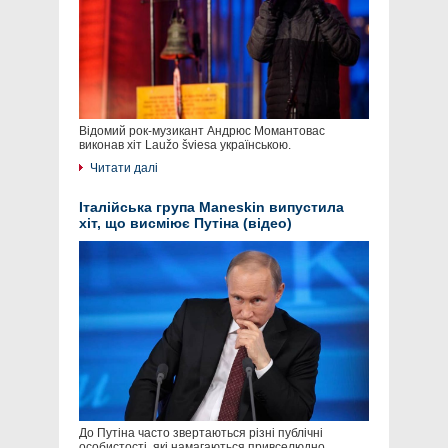
Відомий рок-музикант Андрюс Момантовас
виконав хіт Laužo šviesa українською.
Читати далі
Італійська група Maneskin випустила
хіт, що висміює Путіна (відео)
До Путіна часто звертаються різні публічні
особистості, які намагаються привселюдно