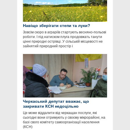
Навіщо зберігати степи та луки?
Зовсім скоро в аграріїв стартують весняно-польові
роботи. І під натиском плуга продовжать танути
цінні природні острівці. У сільській місцевості не
зайнятий природний простір і
Черкаський депутат вважає, що
закривати КСН недоцільно
Це може віддалити від черкащан послуги, які
сьогодні вони отримують у своєму мікрорайоні, на
базі свого комітету самоорганізації населення
(КСН)