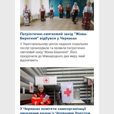
Патріотично-святковий захід "Жінка-
Берегиня" відбувся у Черкасах
У Територіальному центрі надання соціальних
послуг організували та провели патріотично-
святковий захід "Жінка-Берегиня". Його
приурочили до Міжнародного дня миру, який
відзначають
У Черкасах комітети самоорганізації
населення разом із Червоним Хрестом