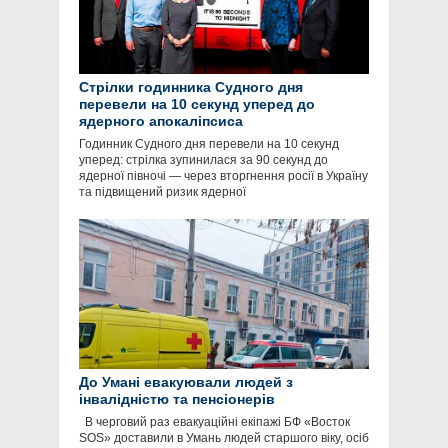
Стрілки годинника Судного дня
перевели на 10 секунд уперед до
ядерного апокаліпсиса
Годинник Судного дня перевели на 10 секунд
уперед: стрілка зупинилася за 90 секунд до
ядерної півночі — через вторгнення росії в Україну
та підвищений ризик ядерної
До Умані евакуювали людей з
інвалідністю та пенсіонерів
В черговий раз евакуаційні екіпажі БФ «Восток
SOS» доставили в Умань людей старшого віку, осіб