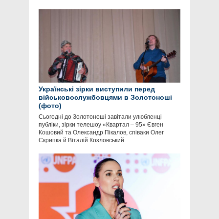
Українські зірки виступили перед
військовослужбовцями в Золотоноші
(фото)
Сьогодні до Золотоноші завітали улюбленці
публіки, зірки телешоу «Квартал – 95» Євген
Кошовий та Олександр Пікалов, співаки Олег
Скрипка й Віталій Козловський