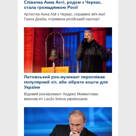
Співачка Анна Асті, родом з Черкас,
стала громадянкою Росії
Артистка Анна Asti з Черкас, справжнє ім'я якої
Ганна Дзюба, отримала російський паспорт.
Литовський рок-музикант переспівав
популярний хіт, аби зібрати кошти для
України
Відомий рок-музикант Андрюс Момантовас
виконав хіт Laužo šviesa українською.