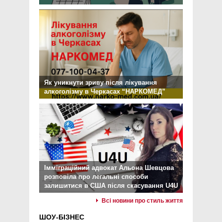
Як уникнути зриву після лікування
алкоголізму в Черкасах “НАРКОМЕД”
Імміграційний адвокат Альона Шевцова
розповіла про легальні способи
залишитися в США після скасування U4U
Всі новини про стиль життя
ШОУ-БІЗНЕС