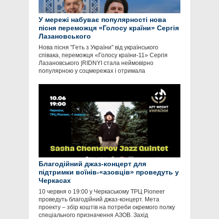
У мережі набуває популярності нова
пісня переможця «Голосу країни» Сергія
Лазановського
Нова пісня "Геть з України" від українського
співака, переможця «Голосу країни-11» Сергія
Лазановського |RIDNYI стала неймовірно
популярною у соцмережах і отримала
Благодійний джаз-концерт для
підтримки воїнів-«азовців» проведуть у
Черкасах
10 червня о 19:00 у Черкаському ТРЦ Pioneer
проведуть благодійний джаз-концерт. Мета
проекту – збір коштів на потреби окремого полку
спеціального призначення АЗОВ. Захід