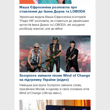
Маша Єфросиніна розповіла про
ставлення до Івана Дорна та LOBODA
Українська ведуча Маша Єфросиніна в інтерв'ю
"Радіо НВ" розповіла, як ставиться до українських
артистів Івана Дорна та LOBODA, які засудили
російську агресію, але до війни
Scorpions змінили пісню Wind of Change
на підтримку України (відео)
Німецька рок-група Scorpions змінила слова,
присвячені Москві, в одному зі своїх головних хітів
Wind of Change («Вітер змін»).