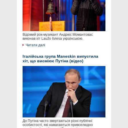
Відомий рок-музикант Андрюс Момантовас
виконав хіт Laužo šviesa українською.
Читати далі
Італійська група Maneskin випустила
хіт, що висміює Путіна (відео)
До Путіна часто звертаються різні публічні
особистості, які намагаються привселюдно