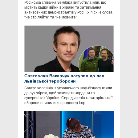
Російська співачка Земфіра випустила кліп, що
містить кадри війни в Україні та затримання
антивоєнних демонстрантів у Росії. У пісні є слова
"не стріляйте" та "не мовчите"
Святослав Вакарчук вступив до лав
львівської тероборони
Багато чоловіків із українського шоу-бізнесу взяли
до рук зброю, щоб захищати кордони та
суверенітет України. Серед членів територіальної
оборони опинилися продюсер Ігор