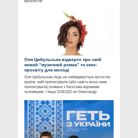
фіналістів
Оля Цибульська відверто про свій
новий “музичний роман” та секс-
просвіту для молоді
Оля Цибульська ледь не найвідвертіша артистка
країни, якій приписували (або навіть вона сама
приписувала) романи з багатьма відомими
чоловіками. І якщо DZIDZIO чи Олександр