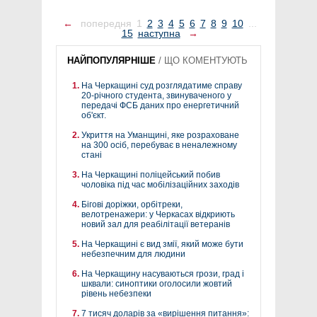
←
попередня
1
2
3
4
5
6
7
8
9
10
...
15
наступна
→
НАЙПОПУЛЯРНІШЕ
/
ЩО КОМЕНТУЮТЬ
На Черкащині суд розглядатиме справу
20-річного студента, звинуваченого у
передачі ФСБ даних про енергетичний
об'єкт.
Укриття на Уманщині, яке розраховане
на 300 осіб, перебуває в неналежному
стані
На Черкащині поліцейський побив
чоловіка під час мобілізаційних заходів
Бігові доріжки, орбітреки,
велотренажери: у Черкасах відкриють
новий зал для реабілітації ветеранів
На Черкащині є вид змії, який може бути
небезпечним для людини
На Черкащину насуваються грози, град і
шквали: синоптики оголосили жовтий
рівень небезпеки
7 тисяч доларів за «вирішення питання»: