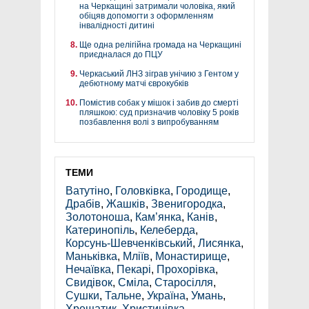
на Черкащині затримали чоловіка, який
обіцяв допомогти з оформленням
інвалідності дитині
Ще одна релігійна громада на Черкащині
приєдналася до ПЦУ
Черкаський ЛНЗ зіграв унічию з Гентом у
дебютному матчі єврокубків
Помістив собак у мішок і забив до смерті
пляшкою: суд призначив чоловіку 5 років
позбавлення волі з випробуванням
ТЕМИ
Ватутіно
,
Головківка
,
Городище
,
Драбів
,
Жашків
,
Звенигородка
,
Золотоноша
,
Кам’янка
,
Канів
,
Катеринопіль
,
Келеберда
,
Корсунь-Шевченківський
,
Лисянка
,
Маньківка
,
Мліїв
,
Монастирище
,
Нечаївка
,
Пекарі
,
Прохорівка
,
Свидівок
,
Сміла
,
Старосілля
,
Сушки
,
Тальне
,
Україна
,
Умань
,
Хрещатик
,
Христинівка
,