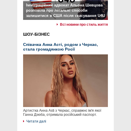
Імміграційний адвокат Альона Шевцова
розповіла про легальні способи
залишитися в США після скасування U4U
Всі новини про стиль життя
ШОУ-БІЗНЕС
Співачка Анна Асті, родом з Черкас,
стала громадянкою Росії
Артистка Анна Asti з Черкас, справжнє ім'я якої
Ганна Дзюба, отримала російський паспорт.
Читати далі