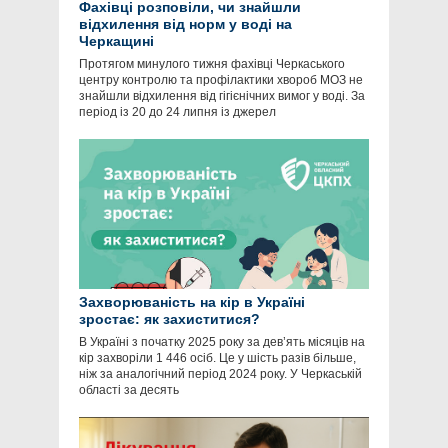
Фахівці розповіли, чи знайшли
відхилення від норм у воді на
Черкащині
Протягом минулого тижня фахівці Черкаського
центру контролю та профілактики хвороб МОЗ не
знайшли відхилення від гігієнічних вимог у воді. За
період із 20 до 24 липня із джерел
Захворюваність на кір в Україні
зростає: як захиститися?
В Україні з початку 2025 року за дев’ять місяців на
кір захворіли 1 446 осіб. Це у шість разів більше,
ніж за аналогічний період 2024 року. У Черкаській
області за десять