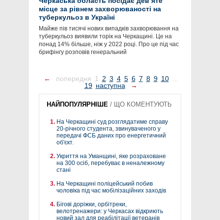
Черкаська область посідає девʼяте
місце за рівнем захворюваності на
туберкульоз в Україні
Майже пів тисячі нових випадків захворювання на
туберкульоз виявили торік на Черкащині. Це на
понад 14% більше, ніж у 2022 році. Про це під час
брифінгу розповів генеральний
←
попередня
1
2
3
4
5
6
7
8
9
10
...
19
наступна
→
НАЙПОПУЛЯРНІШЕ
/
ЩО КОМЕНТУЮТЬ
На Черкащині суд розглядатиме справу
20-річного студента, звинуваченого у
передачі ФСБ даних про енергетичний
об'єкт.
Укриття на Уманщині, яке розраховане
на 300 осіб, перебуває в неналежному
стані
На Черкащині поліцейський побив
чоловіка під час мобілізаційних заходів
Бігові доріжки, орбітреки,
велотренажери: у Черкасах відкриють
новий зал для реабілітації ветеранів