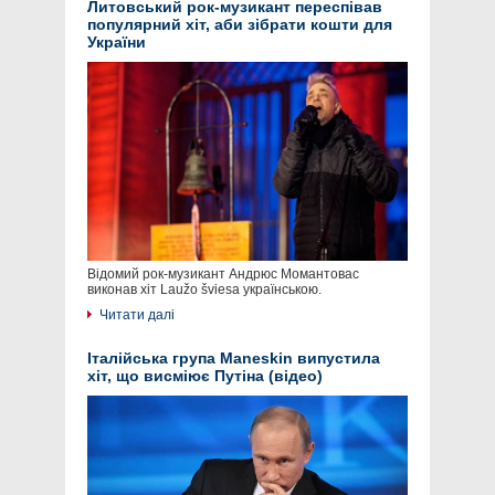
Литовський рок-музикант переспівав
популярний хіт, аби зібрати кошти для
України
Відомий рок-музикант Андрюс Момантовас
виконав хіт Laužo šviesa українською.
Читати далі
Італійська група Maneskin випустила
хіт, що висміює Путіна (відео)