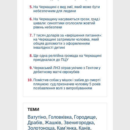
На Черкащині є вид змії, який може бути
небезпечним для людини
На Черкащину насуваються грози, град і
шквали: синоптики оголосили жовтий
рівень небезпеки
7 тисяч доларів за «вирішення питання»:
на Черкащині затримали чоловіка, який
обіцяв допомогти з оформленням
інвалідності дитині
Ще одна релігійна громада на Черкащині
приєдналася до ПЦУ
Черкаський ЛНЗ зіграв унічию з Гентом у
дебютному матчі єврокубків
Помістив собак у мішок і забив до смерті
пляшкою: суд призначив чоловіку 5 років
позбавлення волі з випробуванням
ТЕМИ
Ватутіно
,
Головківка
,
Городище
,
Драбів
,
Жашків
,
Звенигородка
,
Золотоноша
,
Кам’янка
,
Канів
,