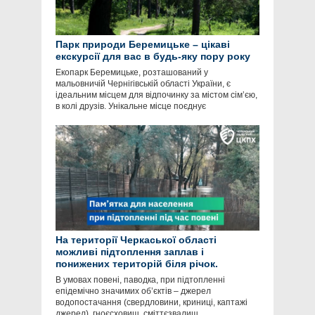
Парк природи Беремицьке – цікаві
екскурсії для вас в будь-яку пору року
Екопарк Беремицьке, розташований у
мальовничій Чернігівській області України, є
ідеальним місцем для відпочинку за містом сім’єю,
в колі друзів. Унікальне місце поєднує
На території Черкаської області
можливі підтоплення заплав і
понижених територій біля річок.
В умовах повені, паводка, при підтопленні
епідемічно значимих об’єктів – джерел
водопостачання (свердловини, криниці, каптажі
джерел), гноєсховищ, сміттєзвалищ,