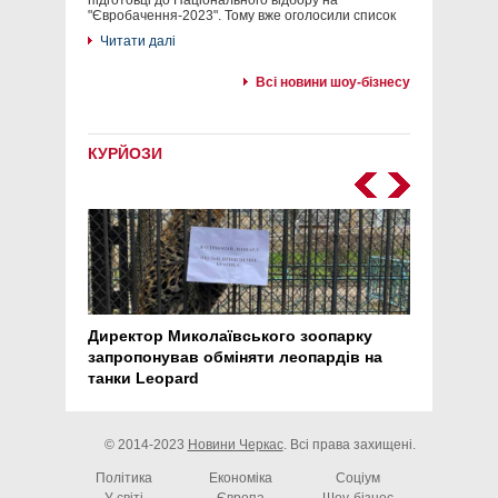
підготовці до Національного відбору на
"Євробачення-2023". Тому вже оголосили список
Читати далі
Всі новини шоу-бізнесу
КУРЙОЗИ
Директор Миколаївського зоопарку
Перс
запропонував обміняти леопардів на
30 ро
танки Leopard
арте
© 2014-2023
Новини Черкас
. Всі права захищені.
Політика
Економіка
Соціум