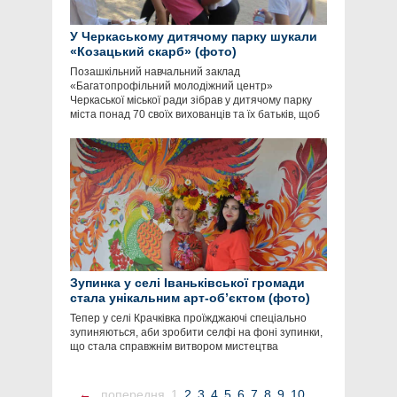
У Черкаському дитячому парку шукали
«Козацький скарб» (фото)
Позашкільний навчальний заклад
«Багатопрофільний молодіжний центр»
Черкаської міської ради зібрав у дитячому парку
міста понад 70 своїх вихованців та їх батьків, щоб
Зупинка у селі Іваньківської громади
стала унікальним арт-об’єктом (фото)
Тепер у селі Крачківка проїжджаючі спеціально
зупиняються, аби зробити селфі на фоні зупинки,
що стала справжнім витвором мистецтва
←
попередня
1
2
3
4
5
6
7
8
9
10
...