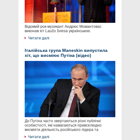
Відомий рок-музикант Андрюс Момантовас
виконав хіт Laužo šviesa українською.
Читати далі
Італійська група Maneskin випустила
хіт, що висміює Путіна (відео)
До Путіна часто звертаються різні публічні
особистості, які намагаються привселюдно
висміяти діяльність російського лідера та
Читати далі