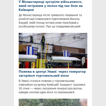
У Монастирищі зустріли військового,
який потрапив у полон під час бою на
Київщині
До Монастирища після тривалого лікування та
реабілітації повернувся підполковник Василь
Бердій, який понад чотири роки перебував у
російському полоні. Про це повідомив міський
Пожежа в центрі Умані: через генератор
загорівся торговельний кіоск
В Умані сталася пожежа у торговельному
павільйоні на вулиці Київській. Інцидент трапився
26 січня — через загоряння генератора вогонь
швидко охопив один кіоск та перекинувся