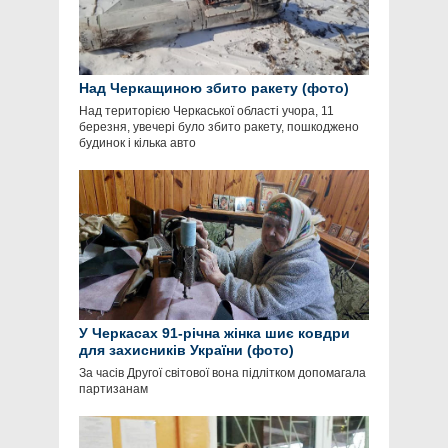
Над Черкащиною збито ракету (фото)
Над територією Черкаської області учора, 11
березня, увечері було збито ракету, пошкоджено
будинок і кілька авто
У Черкасах 91-річна жінка шиє ковдри
для захисників України (фото)
За часів Другої світової вона підлітком допомагала
партизанам