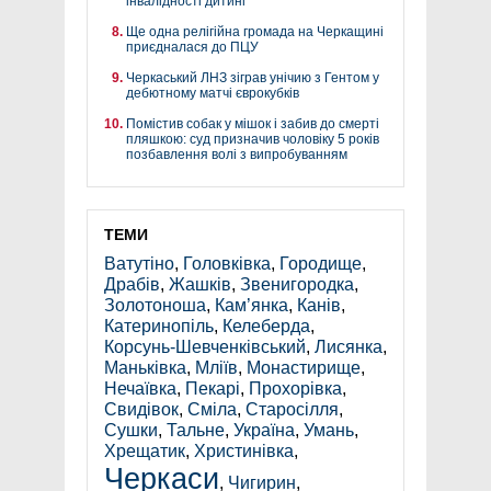
інвалідності дитині
Ще одна релігійна громада на Черкащині
приєдналася до ПЦУ
Черкаський ЛНЗ зіграв унічию з Гентом у
дебютному матчі єврокубків
Помістив собак у мішок і забив до смерті
пляшкою: суд призначив чоловіку 5 років
позбавлення волі з випробуванням
ТЕМИ
Ватутіно
,
Головківка
,
Городище
,
Драбів
,
Жашків
,
Звенигородка
,
Золотоноша
,
Кам’янка
,
Канів
,
Катеринопіль
,
Келеберда
,
Корсунь-Шевченківський
,
Лисянка
,
Маньківка
,
Мліїв
,
Монастирище
,
Нечаївка
,
Пекарі
,
Прохорівка
,
Свидівок
,
Сміла
,
Старосілля
,
Сушки
,
Тальне
,
Україна
,
Умань
,
Хрещатик
,
Христинівка
,
Черкаси
,
Чигирин
,