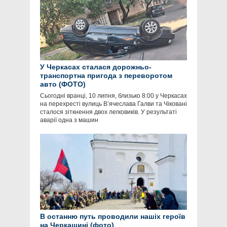
У Черкасах сталася дорожньо-
транспортна пригода з переворотом
авто (ФОТО)
Сьогодні вранці, 10 липня, близько 8:00 у Черкасах
на перехресті вулиць В’ячеслава Галви та Чіковані
сталося зіткнення двох легковиків. У результаті
аварії одна з машин
В останню путь проводили нашіх героїв
на Черкащині (фото)