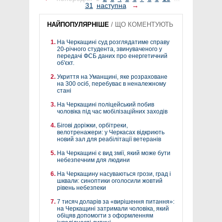
31
наступна
→
НАЙПОПУЛЯРНІШЕ
/
ЩО КОМЕНТУЮТЬ
На Черкащині суд розглядатиме справу
20-річного студента, звинуваченого у
передачі ФСБ даних про енергетичний
об'єкт.
Укриття на Уманщині, яке розраховане
на 300 осіб, перебуває в неналежному
стані
На Черкащині поліцейський побив
чоловіка під час мобілізаційних заходів
Бігові доріжки, орбітреки,
велотренажери: у Черкасах відкриють
новий зал для реабілітації ветеранів
На Черкащині є вид змії, який може бути
небезпечним для людини
На Черкащину насуваються грози, град і
шквали: синоптики оголосили жовтий
рівень небезпеки
7 тисяч доларів за «вирішення питання»:
на Черкащині затримали чоловіка, який
обіцяв допомогти з оформленням