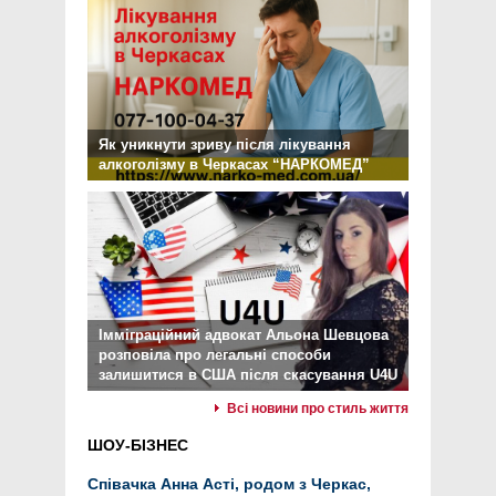
Як уникнути зриву після лікування
алкоголізму в Черкасах “НАРКОМЕД”
Імміграційний адвокат Альона Шевцова
розповіла про легальні способи
залишитися в США після скасування U4U
Всі новини про стиль життя
ШОУ-БІЗНЕС
Співачка Анна Асті, родом з Черкас,