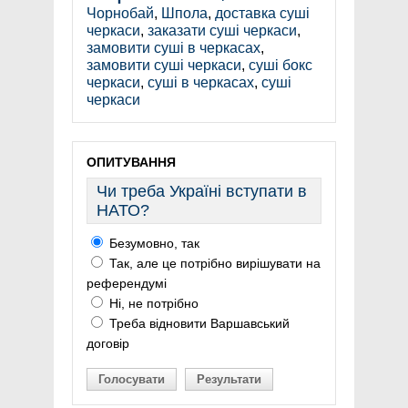
Чорнобай
,
Шпола
,
доставка суші
черкаси
,
заказати суші черкаси
,
замовити суші в черкасах
,
замовити суші черкаси
,
суші бокс
черкаси
,
суші в черкасах
,
суші
черкаси
ОПИТУВАННЯ
Чи треба Україні вступати в
НАТО?
Безумовно, так
Так, але це потрібно вирішувати на
референдумі
Ні, не потрібно
Треба відновити Варшавський
договір
Голосувати
Результати