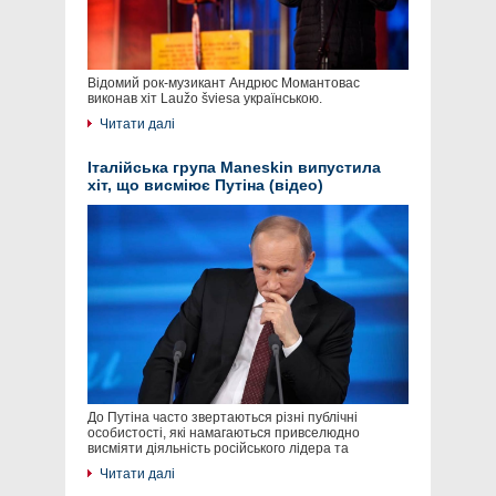
Відомий рок-музикант Андрюс Момантовас
виконав хіт Laužo šviesa українською.
Читати далі
Італійська група Maneskin випустила
хіт, що висміює Путіна (відео)
До Путіна часто звертаються різні публічні
особистості, які намагаються привселюдно
висміяти діяльність російського лідера та
Читати далі