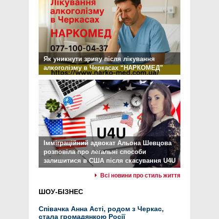
Як уникнути зриву після лікування
алкоголізму в Черкасах “НАРКОМЕД”
Імміграційний адвокат Альона Шевцова
розповіла про легальні способи
залишитися в США після скасування U4U
Всі новини про стиль життя
ШОУ-БІЗНЕС
Співачка Анна Асті, родом з Черкас,
стала громадянкою Росії