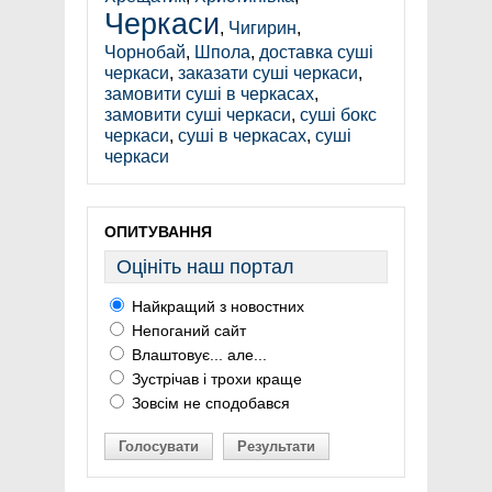
Черкаси
,
Чигирин
,
Чорнобай
,
Шпола
,
доставка суші
черкаси
,
заказати суші черкаси
,
замовити суші в черкасах
,
замовити суші черкаси
,
суші бокс
черкаси
,
суші в черкасах
,
суші
черкаси
ОПИТУВАННЯ
Оцініть наш портал
Найкращий з новостних
Непоганий сайт
Влаштовує... але...
Зустрічав і трохи краще
Зовсім не сподобався
Голосувати
Результати