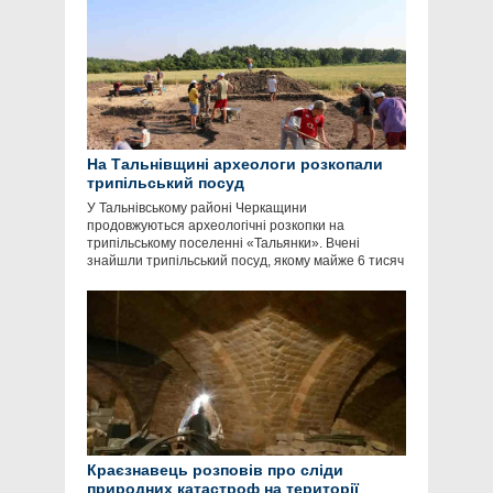
На Тальнівщині археологи розкопали
трипільський посуд
У Тальнівському районі Черкащини
продовжуються археологічні розкопки на
трипільському поселенні «Тальянки». Вчені
знайшли трипільський посуд, якому майже 6 тисяч
Краєзнавець розповів про сліди
природних катастроф на території