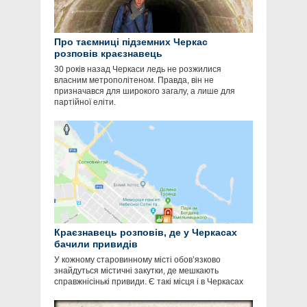
Про таємниці підземних Черкас
розповів краєзнавець
30 років назад Черкаси ледь не розжилися
власним метрополітеном. Правда, він не
призначався для широкого загалу, а лише для
партійної еліти.
Краєзнавець розповів, де у Черкасах
бачили привидів
У кожному старовинному місті обов’язково
знайдуться містичні закутки, де мешкають
справжнісінькі привиди. Є такі місця і в Черкасах