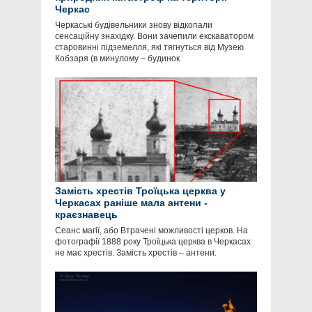
Черкас
Черкаські будівельники знову відкопали
сенсаційну знахідку. Вони зачепили екскаватором
старовинні підземелля, які тягнуться від Музею
Кобзаря (в минулому – будинок
Замість хрестів Троїцька церква у
Черкасах раніше мала антени -
краєзнавець
Сеанс магії, або Втрачені можливості церков. На
фотографії 1888 року Троїцька церква в Черкасах
не має хрестів. Замість хрестів – антени.