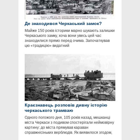
Де знаходився Черкаський замок?
Майже 150 років історики марно шукають залишки
Черкаського замку, хоча вони увесь цей час
знаходилися прямо перед очима. Започаткував
цю «традицію» видатний
Краєзнавець розповів дивну історію
черкаського трамваю
Одного погожого дня, 105 років назад, мешканці
міста Черкаси з подивом спостерігали неймовірну
картину: до міста прямував караван
справжнісіньких верблюдів. Як виявилося згодом,