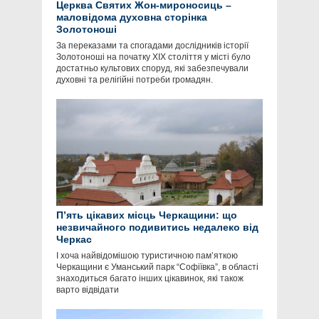
Церква Святих Жон-мироносиць –
маловідома духовна сторінка
Золотоноші
За переказами та спогадами дослідників історії
Золотоноші на початку ХІХ століття у місті було
достатньо культових споруд, які забезпечували
духовні та релігійні потреби громадян.
П’ять цікавих місць Черкащини: що
незвичайного подивитись недалеко від
Черкас
І хоча найвідомішою туристичною пам’яткою
Черкащини є Уманський парк “Софіївка”, в області
знаходиться багато інших цікавинок, які також
варто відвідати