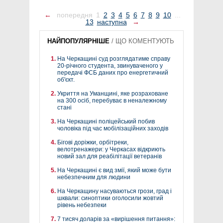
←
попередня
1
2
3
4
5
6
7
8
9
10
...
13
наступна
→
НАЙПОПУЛЯРНІШЕ
/
ЩО КОМЕНТУЮТЬ
На Черкащині суд розглядатиме справу
20-річного студента, звинуваченого у
передачі ФСБ даних про енергетичний
об'єкт.
Укриття на Уманщині, яке розраховане
на 300 осіб, перебуває в неналежному
стані
На Черкащині поліцейський побив
чоловіка під час мобілізаційних заходів
Бігові доріжки, орбітреки,
велотренажери: у Черкасах відкриють
новий зал для реабілітації ветеранів
На Черкащині є вид змії, який може бути
небезпечним для людини
На Черкащину насуваються грози, град і
шквали: синоптики оголосили жовтий
рівень небезпеки
7 тисяч доларів за «вирішення питання»: