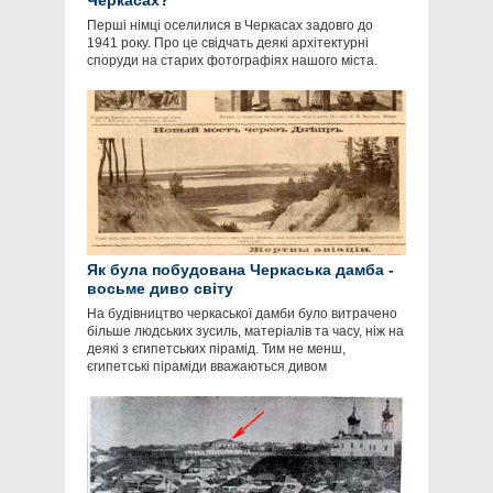
Черкасах?
Перші німці оселилися в Черкасах задовго до
1941 року. Про це свідчать деякі архітектурні
споруди на старих фотографіях нашого міста.
Як була побудована Черкаська дамба -
восьме диво світу
На будівництво черкаської дамби було витрачено
більше людських зусиль, матеріалів та часу, ніж на
деякі з єгипетських пірамід. Тим не менш,
єгипетські піраміди вважаються дивом