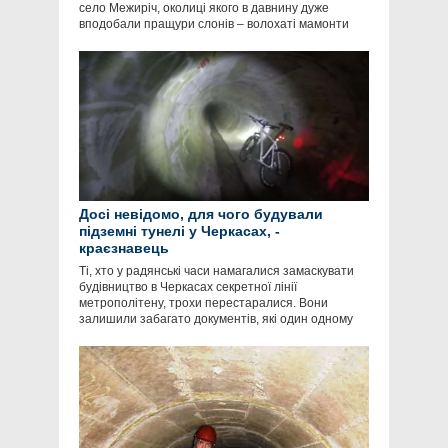
село Межиріч, околиці якого в давнину дуже
вподобали пращури слонів – волохаті мамонти
Досі невідомо, для чого будували
підземні тунелі у Черкасах, -
краєзнавець
Ті, хто у радянські часи намагалися замаскувати
будівництво в Черкасах секретної лінії
метрополітену, трохи перестаралися. Вони
залишили забагато документів, які один одному