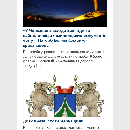
«У Черкасах знаходиться один з
найвеличніших язичницьких монументів
світу – Пагорб Богині Слави», -
краєзнавець
Пошкреби українця – і легко знайдеш язичника. І
за прикладами далеко ходити не треба: 9 березня
у парку «Сосновий бір» малеча та дорослі
традиційно
Дивовижні істоти Черкащини
Неподалік від Канева знаходиться знамените