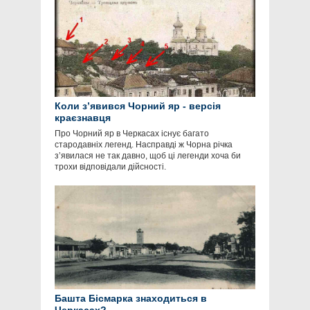
Коли з’явився Чорний яр - версія
краєзнавця
Про Чорний яр в Черкасах існує багато
стародавніх легенд. Насправді ж Чорна річка
з’явилася не так давно, щоб ці легенди хоча би
трохи відповідали дійсності.
Башта Бісмарка знаходиться в