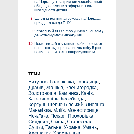
на Черкащині затримали чоловіка, який
обіцяв допомогти з оформленням
інвалідності дитині
Ще одна релігійна громада на Черкащині
приєдналася до ПЦУ
Черкаський ЛНЗ зіграв унічию з Гентом у
дебютному матчі єврокубків
Помістив собак у мішок і забив до смерті
пляшкою: суд призначив чоловіку 5 років
позбавлення волі з випробуванням
ТЕМИ
Ватутіно
,
Головківка
,
Городище
,
Драбів
,
Жашків
,
Звенигородка
,
Золотоноша
,
Кам’янка
,
Канів
,
Катеринопіль
,
Келеберда
,
Корсунь-Шевченківський
,
Лисянка
,
Маньківка
,
Мліїв
,
Монастирище
,
Нечаївка
,
Пекарі
,
Прохорівка
,
Свидівок
,
Сміла
,
Старосілля
,
Сушки
,
Тальне
,
Україна
,
Умань
,
Хрещатик
,
Христинівка
,