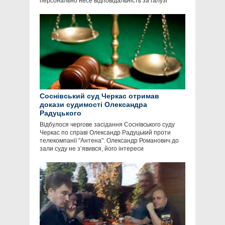
персонально несе відповідальність за галузі
Соснівський суд Черкас отримав
докази судимості Олександра
Радуцького
Відбулося чергове засідання Соснівського суду
Черкас по справі Олександр Радуцький проти
телекомпанії "Антена". Олександр Романович до
зали суду не з’явився, його інтереси