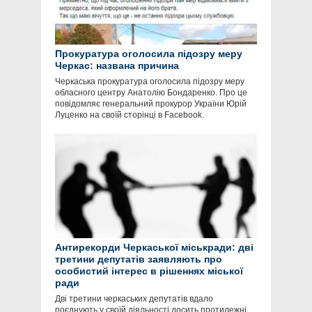
Прокуратура оголосила підозру меру
Черкас: названа причина
Черкаська прокуратура оголосила підозру меру
обласного центру Анатолію Бондаренко. Про це
повідомляє генеральний прокурор України Юрій
Луценко на своїй сторінці в Facebook.
Антирекорди Черкаської міськради: дві
третини депутатів заявляють про
особистий інтерес в рішеннях міської
ради
Дві третини черкаських депутатів вдало
поєднують у своїй діяльності досить протилежні