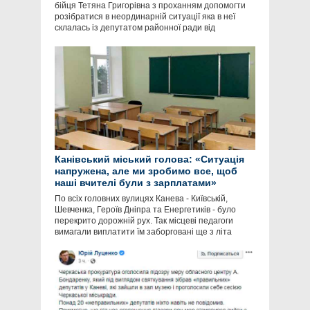
бійця Тетяна Григорівна з проханням допомогти
розібратися в неординарній ситуації яка в неї
склалась із депутатом районної ради від
Канівський міський голова: «Ситуація
напружена, але ми зробимо все, щоб
наші вчителі були з зарплатами»
По всіх головних вулицях Канева - Київській,
Шевченка, Героїв Дніпра та Енергетиків - було
перекрито дорожній рух. Так місцеві педагоги
вимагали виплатити їм заборговані ще з літа