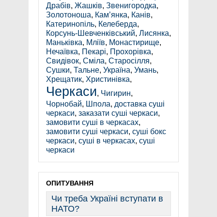
Драбів
,
Жашків
,
Звенигородка
,
Золотоноша
,
Кам’янка
,
Канів
,
Катеринопіль
,
Келеберда
,
Корсунь-Шевченківський
,
Лисянка
,
Маньківка
,
Мліїв
,
Монастирище
,
Нечаївка
,
Пекарі
,
Прохорівка
,
Свидівок
,
Сміла
,
Старосілля
,
Сушки
,
Тальне
,
Україна
,
Умань
,
Хрещатик
,
Христинівка
,
Черкаси
,
Чигирин
,
Чорнобай
,
Шпола
,
доставка суші
черкаси
,
заказати суші черкаси
,
замовити суші в черкасах
,
замовити суші черкаси
,
суші бокс
черкаси
,
суші в черкасах
,
суші
черкаси
ОПИТУВАННЯ
Чи треба Україні вступати в
НАТО?