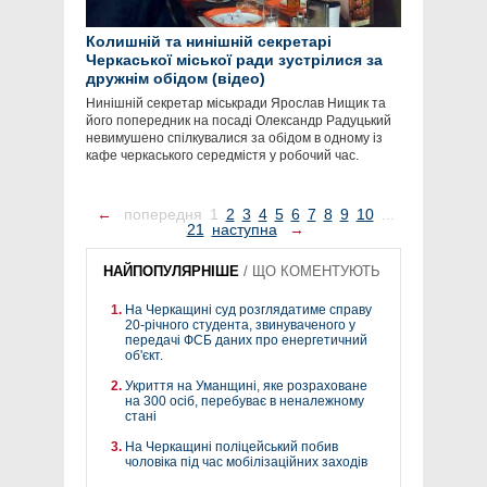
Колишній та нинішній секретарі
Черкаської міської ради зустрілися за
дружнім обідом (відео)
Нинішній секретар міськради Ярослав Нищик та
його попередник на посаді Олександр Радуцький
невимушено спілкувалися за обідом в одному із
кафе черкаського середмістя у робочий час.
←
попередня
1
2
3
4
5
6
7
8
9
10
...
21
наступна
→
НАЙПОПУЛЯРНІШЕ
/
ЩО КОМЕНТУЮТЬ
На Черкащині суд розглядатиме справу
20-річного студента, звинуваченого у
передачі ФСБ даних про енергетичний
об'єкт.
Укриття на Уманщині, яке розраховане
на 300 осіб, перебуває в неналежному
стані
На Черкащині поліцейський побив
чоловіка під час мобілізаційних заходів