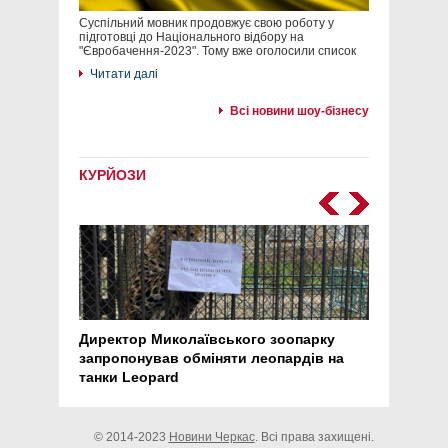
Суспільний мовник продовжує свою роботу у
підготовці до Національного відбору на
"Євробачення-2023". Тому вже оголосили список
Читати далі
Всі новини шоу-бізнесу
КУРЙОЗИ
Директор Миколаївського зоопарку
Перс
запропонував обміняти леопардів на
30 ро
танки Leopard
арте
© 2014-2023
Новини Черкас
. Всі права захищені.