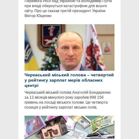
Перемога Росії над Україною та Володимир Путін
при владі обернуться катастрофою для всього
світу. Про це сказав третій президент України
Віктор Ющенко
Черкаський міський голова – четвертий
у рейтингу зарплат мерів обласних
центрі
Черкаський міський голова Анатолій Бондаренко
за 12 місяців минулого року заробив 998 156
гривень на посаді міського голови. Це четверта
позиція у рейтингу зарплат міських голів,