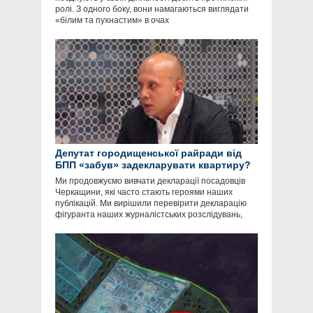
ролі. З одного боку, вони намагаються виглядати
«білим та пухнастим» в очах
Депутат городищенської райради від
БПП «забув» задекларувати квартиру?
Ми продовжуємо вивчати декларації посадовців
Черкащини, які часто стають героями наших
публікацій. Ми вирішили перевірити декларацію
фігуранта наших журналістських розслідувань,