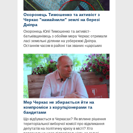
Охоронець Тимошенко та активіст з
Черкас "намайнили" землі на березі
Дніпра
Охоронець Юлії Тимошенко та активіст-
батьківщинівець з обойми мера Черкас отримали
ласі земельні ділянки на узбережжі Дніпра.
Останнім часом в районі так званих «царських
Мер Черкас не збирається йти на
компроміси з корупціонерами та
бандитами
Що відбувається в Черкасах? Як вплине рішення
територіальної виборчої комісії про відкликання
депутатів на політичну кризу в місті? Хто