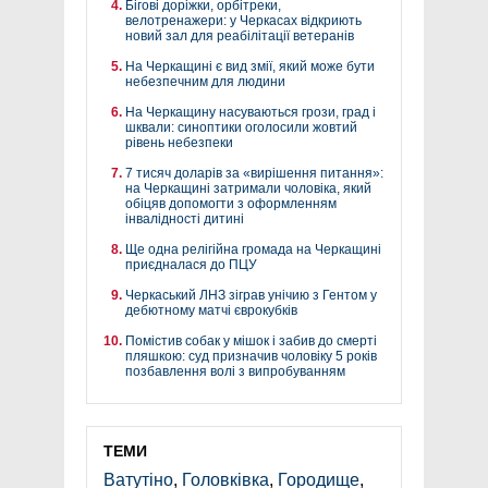
Бігові доріжки, орбітреки,
велотренажери: у Черкасах відкриють
новий зал для реабілітації ветеранів
На Черкащині є вид змії, який може бути
небезпечним для людини
На Черкащину насуваються грози, град і
шквали: синоптики оголосили жовтий
рівень небезпеки
7 тисяч доларів за «вирішення питання»:
на Черкащині затримали чоловіка, який
обіцяв допомогти з оформленням
інвалідності дитині
Ще одна релігійна громада на Черкащині
приєдналася до ПЦУ
Черкаський ЛНЗ зіграв унічию з Гентом у
дебютному матчі єврокубків
Помістив собак у мішок і забив до смерті
пляшкою: суд призначив чоловіку 5 років
позбавлення волі з випробуванням
ТЕМИ
Ватутіно
,
Головківка
,
Городище
,