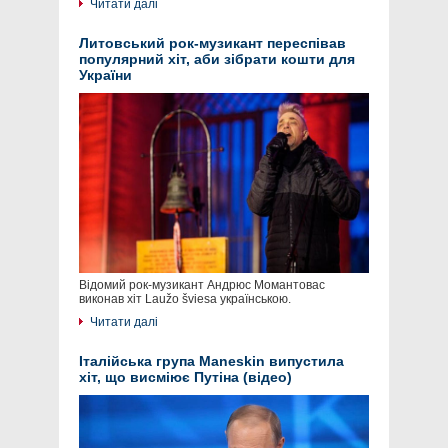
Читати далі
Литовський рок-музикант переспівав
популярний хіт, аби зібрати кошти для
України
Відомий рок-музикант Андрюс Момантовас
виконав хіт Laužo šviesa українською.
Читати далі
Італійська група Maneskin випустила
хіт, що висміює Путіна (відео)