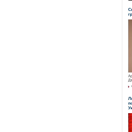
С
г
Ар
Дз
Л
п
У