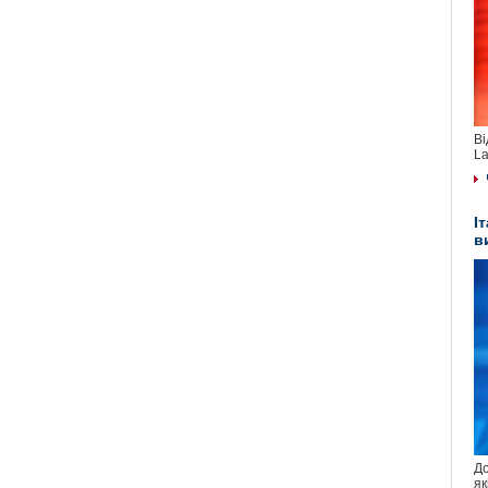
Ві
La
І
в
До
як