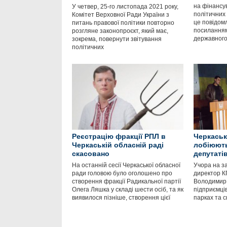
на фінансув
У четвер, 25-го листопада 2021 року,
політичних 
Комітет Верховної Ради України з
це повідом
питань правової політики повторно
посиланням
розгляне законопроєкт, який має,
державног
зокрема, повернути звітування
політичних
Реєстрацію фракції РПЛ в
Черкаськ
Черкаській обласній раді
лобіюють
скасовано
депутатів
На останній сесії Черкаської обласної
Учора на з
ради головою було оголошено про
директор К
створення фракції Радикальної партії
Володимир 
Олега Ляшка у складі шести осіб, та як
підприємці
виявилося пізніше, створення цієї
парках та с