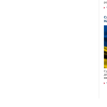
ро
С
Н
Су
до
вж