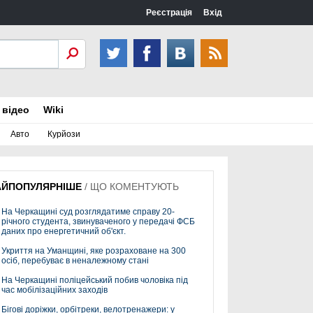
Реєстрація
Вхід
 відео
Wiki
Авто
Курйози
АЙПОПУЛЯРНІШЕ
/
ЩО КОМЕНТУЮТЬ
На Черкащині суд розглядатиме справу 20-
річного студента, звинуваченого у передачі ФСБ
даних про енергетичний об'єкт.
Укриття на Уманщині, яке розраховане на 300
осіб, перебуває в неналежному стані
На Черкащині поліцейський побив чоловіка під
час мобілізаційних заходів
Бігові доріжки, орбітреки, велотренажери: у