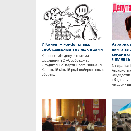
У Каневі – конфлікт між
Аграрна 
свободівцями та ляшківцями
намір ви
кандидат
Конфлікт між депутатськими
Ліплявсь
фракціями ВО «Свобода» та
«Радикальної партії Олега Ляшка» у
Завтра Кан
Канівській міській раді набирає нових
Аграрної па
обертів.
кандидатів 
об’єднану 
місцевих в