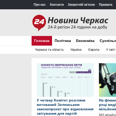
Про нас
Контакти
Зворотній зв'язок
Правила
Головна
Політика
Економіка
Суспіль
Черкаси та область
Україна
Європа
У світі
У четвер Комітет розгляне
На фінан
ветований Зеленським
році вид
законопроєкт про відновлення
мільйоні
звітування для партій
885 мільйо