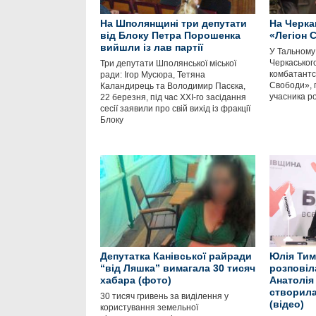
На Шполянщині три депутати
На Черка
від Блоку Петра Порошенка
«Легіон 
вийшли із лав партії
У Тальному
Черкаськог
Три депутати Шполянської міської
комбатантс
ради: Ігор Мусюра, Тетяна
Свободи», 
Каландирець та Володимир Пасєка,
учасника ро
22 березня, під час ХХІ-го засідання
сесії заявили про свій вихід із фракції
Блоку
Депутатка Канівської райради
Юлія Тим
“від Ляшка” вимагала 30 тисяч
розповіл
хабара (фото)
Анатолія
створила
30 тисяч гривень за виділення у
(відео)
користування земельної