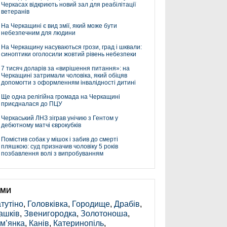
Черкасах відкриють новий зал для реабілітації
ветеранів
На Черкащині є вид змії, який може бути
небезпечним для людини
На Черкащину насуваються грози, град і шквали:
синоптики оголосили жовтий рівень небезпеки
7 тисяч доларів за «вирішення питання»: на
Черкащині затримали чоловіка, який обіцяв
допомогти з оформленням інвалідності дитині
Ще одна релігійна громада на Черкащині
приєдналася до ПЦУ
Черкаський ЛНЗ зіграв унічию з Гентом у
дебютному матчі єврокубків
Помістив собак у мішок і забив до смерті
пляшкою: суд призначив чоловіку 5 років
позбавлення волі з випробуванням
ЕМИ
тутіно
,
Головківка
,
Городище
,
Драбів
,
ашків
,
Звенигородка
,
Золотоноша
,
м’янка
,
Канів
,
Катеринопіль
,