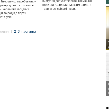
виступив депутат черкаської міської
 Тимошенко перебувала у
ради від “Свободи” Максим Шило. 8
ранку, до міста з’їхались
травня всі свідомі люди,
ви, керівники місцевих
ій та рад від партії
а” з усієї
редня
1
2
3
наступна
→
Ш