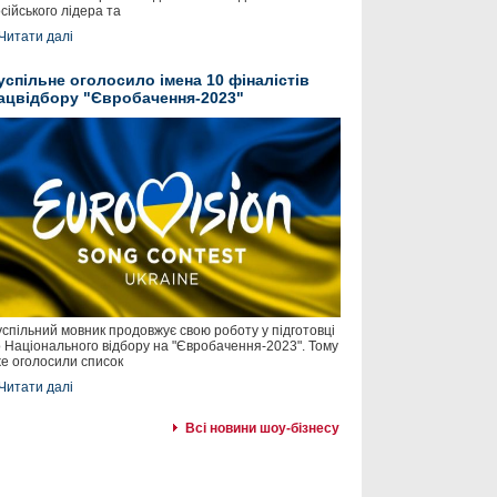
сійського лідера та
Читати далі
успільне оголосило імена 10 фіналістів
ацвідбору "Євробачення-2023"
спільний мовник продовжує свою роботу у підготовці
 Національного відбору на "Євробачення-2023". Тому
е оголосили список
Читати далі
Всі новини шоу-бізнесу