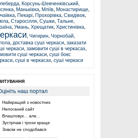
леберда
,
Корсунь-Шевченківський
,
сянка
,
Маньківка
,
Мліїв
,
Монастирище
,
чаївка
,
Пекарі
,
Прохорівка
,
Свидівок
,
іла
,
Старосілля
,
Сушки
,
Тальне
,
раїна
,
Умань
,
Хрещатик
,
Христинівка
,
еркаси
,
Чигирин
,
Чорнобай
,
пола
,
доставка суші черкаси
,
заказати
ші черкаси
,
замовити суші в черкасах
,
мовити суші черкаси
,
суші бокс
ркаси
,
суші в черкасах
,
суші черкаси
ПИТУВАННЯ
Оцініть наш портал
Найкращий з новостних
Непоганий сайт
Влаштовує... але...
Зустрічав і трохи краще
Зовсім не сподобався