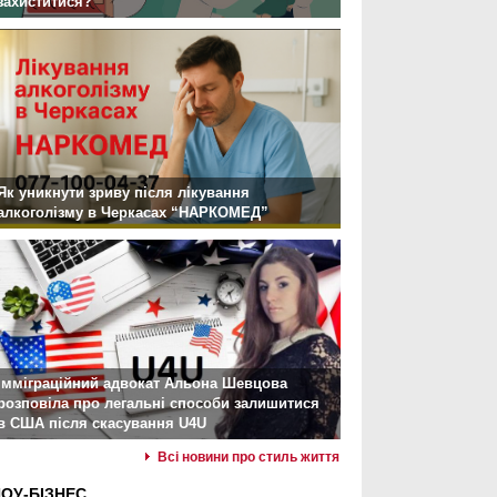
захиститися?
Як уникнути зриву після лікування
алкоголізму в Черкасах “НАРКОМЕД”
Імміграційний адвокат Альона Шевцова
розповіла про легальні способи залишитися
в США після скасування U4U
Всі новини про стиль життя
ОУ-БІЗНЕС