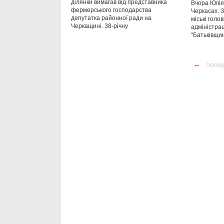
ділянки вимагав від представника
Вчора Юлія
фермерського господарства
Черкасах. З
депутатка районної ради на
міські голо
Черкащині. 38-річну
адміністрац
“Батьківщин
←
попе