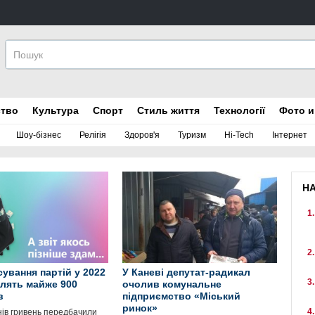
ство
Культура
Спорт
Стиль життя
Технології
Фото и
Шоу-бізнес
Релігія
Здоров'я
Туризм
Hi-Tech
Інтернет
Н
сування партій у 2022
У Каневі депутат-радикал
ілять майже 900
очолив комунальне
в
підприємство «Міський
ринок»
нів гривень передбачили