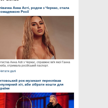
півачка Анна Асті, родом з Черкас, стала
ромадянкою Росії
тистка Анна Asti з Черкас, справжнє ім'я якої Ганна
юба, отримала російський паспорт.
Читати далі
итовський рок-музикант переспівав
опулярний хіт, аби зібрати кошти для
країни