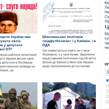
Ке
Ли
Не
См
Ук
Ч
Ш
партія України має
Шполянських політиків
су
сунути своїх
«відфутболили» і у Кабміні, і в
за
ів у депутати
ОДА
че
кої ОТГ
Усе повертається навіть не у часи
Януковича, а у часи Кучми. Звернення
івська районна організація
представників політичних партій міста
ртії України висуне своїх
Шполи до Кабінету Міністрів України
у депутати в Ліплявську
О
щодо призупинення дії постанови
територіальну громаду на
иборах, що