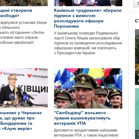
щині створили
Канівські «радикали» збирали
Свободи»
підписи з вимогою
розслідувати офшори
С
 відбулися установчі збори
Порошенка
о обласного
ького об’єднання «Легіон
У канівському осередку Радикальної
головою якого обрали
партії Олега Ляшка організували збір
сійсько-української
підписів за проведення розслідування
офшорних компаній, які пов'язують
з Президентом України
ошенко у Черкасах
“Свободівці” восьмого
а, що думає про
травня вшановуватимуть
 Бондаренка та
ветеранів УПА
 «Клую мерів»
Допомогти продуктовими наборами
ветеранам УПА, з такою ініціативою