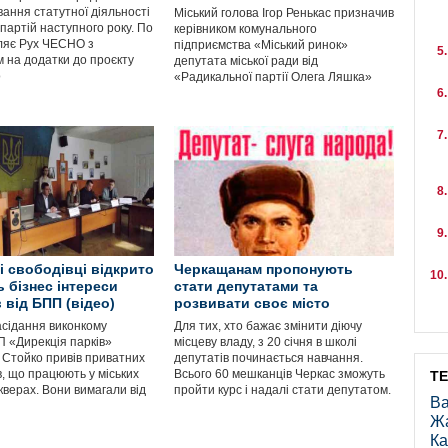
ання статутної діяльності
Міський голова Ігор Ренькас призначив
партій наступного року. По
керівником комунального
ляє Рух ЧЕСНО з
підприємства «Міський ринок»
 на додатки до проєкту
депутата міської ради від
о
«Радикальної партії Олега Ляшка»
і свободівці відкрито
Черкащанам пропонують
 бізнес інтереси
стати депутатами та
 від БПП (відео)
розвивати своє місто
асідання виконкому
Для тих, хто бажає змінити діючу
П «Дирекція парків»
місцеву владу, з 20 січня в школі
Стойко привів приватних
депутатів починається навчання.
в, що працюють у міських
Всього 60 мешканців Черкас зможуть
Т
кверах. Вони вимагали від
пройти курс і надалі стати депутатом.
Ва
Ж
Ка