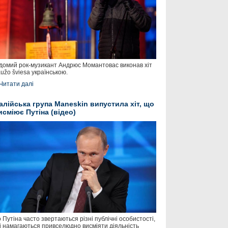
домий рок-музикант Андрюс Момантовас виконав хіт
užo šviesa українською.
Читати далі
талійська група Maneskin випустила хіт, що
исміює Путіна (відео)
 Путіна часто звертаються різні публічні особистості,
і намагаються привселюдно висміяти діяльність