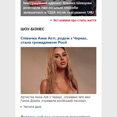
Імміграційний адвокат Альона Шевцова
розповіла про легальні способи
залишитися в США після скасування U4U
Всі новини про стиль життя
ШОУ-БІЗНЕС
Співачка Анна Асті, родом з Черкас,
стала громадянкою Росії
Артистка Анна Asti з Черкас, справжнє ім'я якої
Ганна Дзюба, отримала російський паспорт.
Читати далі