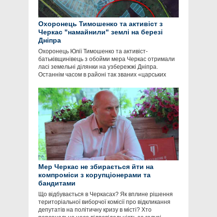
Охоронець Тимошенко та активіст з
Черкас "намайнили" землі на березі
Дніпра
Охоронець Юлії Тимошенко та активіст-
батьківщинівець з обойми мера Черкас отримали
ласі земельні ділянки на узбережжі Дніпра.
Останнім часом в районі так званих «царських
Мер Черкас не збирається йти на
компроміси з корупціонерами та
бандитами
Що відбувається в Черкасах? Як вплине рішення
територіальної виборчої комісії про відкликання
депутатів на політичну кризу в місті? Хто