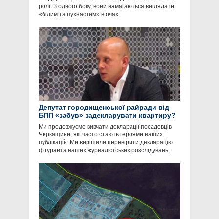
ролі. З одного боку, вони намагаються виглядати
«білим та пухнастим» в очах
Депутат городищенської райради від
БПП «забув» задекларувати квартиру?
Ми продовжуємо вивчати декларації посадовців
Черкащини, які часто стають героями наших
публікацій. Ми вирішили перевірити декларацію
фігуранта наших журналістських розслідувань,