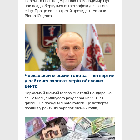
Перемога Росії над Україною та Володимир Путін
при владі обернуться катастрофою для всього
світу. Про це сказав третій президент України
Віктор Ющенко
Черкаський міський голова – четвертий
у рейтингу зарплат мерів обласних
центрі
Черкаський міський голова Анатолій Бондаренко
за 12 місяців минулого року заробив 998 156
гривень на посаді міського голови. Це четверта
позиція у рейтингу зарплат міських голів,