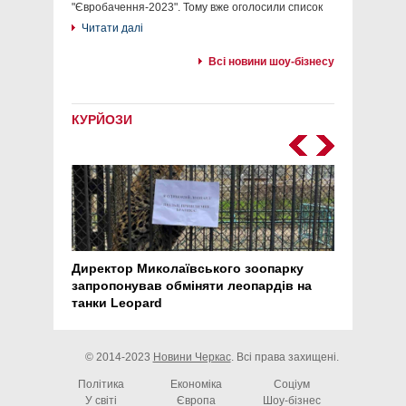
"Євробачення-2023". Тому вже оголосили список
Читати далі
Всі новини шоу-бізнесу
КУРЙОЗИ
Директор Миколаївського зоопарку
Перс
запропонував обміняти леопардів на
30 ро
танки Leopard
арте
© 2014-2023
Новини Черкас
. Всі права захищені.
Політика
Економіка
Соціум
У світі
Європа
Шоу-бізнес