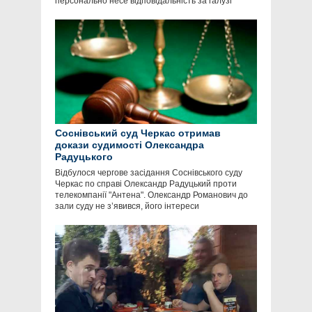
персонально несе відповідальність за галузі
Соснівський суд Черкас отримав
докази судимості Олександра
Радуцького
Відбулося чергове засідання Соснівського суду
Черкас по справі Олександр Радуцький проти
телекомпанії "Антена". Олександр Романович до
зали суду не з’явився, його інтереси