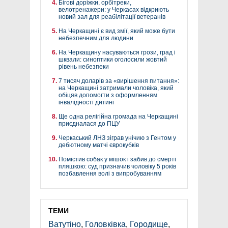
Бігові доріжки, орбітреки,
велотренажери: у Черкасах відкриють
новий зал для реабілітації ветеранів
На Черкащині є вид змії, який може бути
небезпечним для людини
На Черкащину насуваються грози, град і
шквали: синоптики оголосили жовтий
рівень небезпеки
7 тисяч доларів за «вирішення питання»:
на Черкащині затримали чоловіка, який
обіцяв допомогти з оформленням
інвалідності дитині
Ще одна релігійна громада на Черкащині
приєдналася до ПЦУ
Черкаський ЛНЗ зіграв унічию з Гентом у
дебютному матчі єврокубків
Помістив собак у мішок і забив до смерті
пляшкою: суд призначив чоловіку 5 років
позбавлення волі з випробуванням
ТЕМИ
Ватутіно
,
Головківка
,
Городище
,