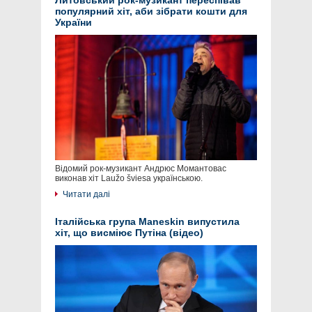
Литовський рок-музикант переспівав
популярний хіт, аби зібрати кошти для
України
Відомий рок-музикант Андрюс Момантовас
виконав хіт Laužo šviesa українською.
Читати далі
Італійська група Maneskin випустила
хіт, що висміює Путіна (відео)