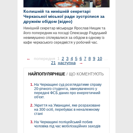
Колишній та нинішній секретарі
Черкаської міської ради зустрілися за
дружнім обідом (відео)
Нинішній секретар міськради Ярослав Нищик та
його попередник на посаді Олександр Радуцький
невимушено спілкувалися за обідом в одному із
кафе черкаського середмістя у робочий час.
←
попередня
1
2
3
4
5
6
7
8
9
10
...
21
наступна
→
НАЙПОПУЛЯРНІШЕ
/
ЩО КОМЕНТУЮТЬ
На Черкащині суд розглядатиме справу
20-річного студента, звинуваченого у
передачі ФСБ даних про енергетичний
об'єкт.
Укриття на Уманщині, яке розраховане
на 300 осіб, перебуває в неналежному
стані
На Черкащині поліцейський побив
чоловіка під час мобілізаційних заходів