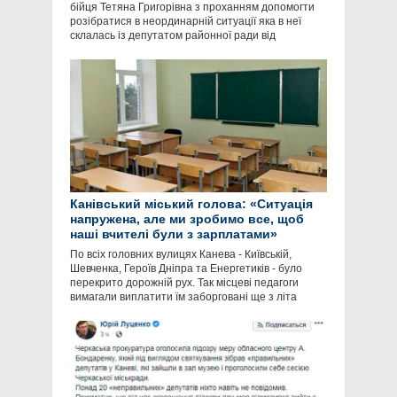
бійця Тетяна Григорівна з проханням допомогти
розібратися в неординарній ситуації яка в неї
склалась із депутатом районної ради від
Канівський міський голова: «Ситуація
напружена, але ми зробимо все, щоб
наші вчителі були з зарплатами»
По всіх головних вулицях Канева - Київській,
Шевченка, Героїв Дніпра та Енергетиків - було
перекрито дорожній рух. Так місцеві педагоги
вимагали виплатити їм заборговані ще з літа