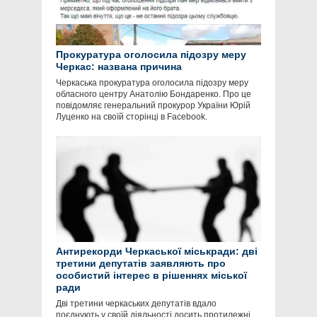
Прокуратура оголосила підозру меру
Черкас: названа причина
Черкаська прокуратура оголосила підозру меру
обласного центру Анатолію Бондаренко. Про це
повідомляє генеральний прокурор України Юрій
Луценко на своїй сторінці в Facebook.
Антирекорди Черкаської міськради: дві
третини депутатів заявляють про
особистий інтерес в рішеннях міської
ради
Дві третини черкаських депутатів вдало
поєднують у своїй діяльності досить протилежні