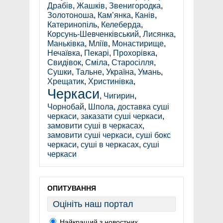
Драбів
,
Жашків
,
Звенигородка
,
Золотоноша
,
Кам’янка
,
Канів
,
Катеринопіль
,
Келеберда
,
Корсунь-Шевченківський
,
Лисянка
,
Маньківка
,
Мліїв
,
Монастирище
,
Нечаївка
,
Пекарі
,
Прохорівка
,
Свидівок
,
Сміла
,
Старосілля
,
Сушки
,
Тальне
,
Україна
,
Умань
,
Хрещатик
,
Христинівка
,
Черкаси
,
Чигирин
,
Чорнобай
,
Шпола
,
доставка суші
черкаси
,
заказати суші черкаси
,
замовити суші в черкасах
,
замовити суші черкаси
,
суші бокс
черкаси
,
суші в черкасах
,
суші
черкаси
ОПИТУВАННЯ
Оцініть наш портал
Найкращий з новостних