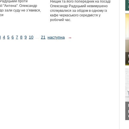
Радуцький проти
Нищик та його попередник на посаді
ії "Антена". Олександр
Олександр Радуцький невимушено
о зали суду не з’явився,
спілкувалися за обідом в одному із
си
кафе черкаського середмістя у
робочий час.
3
4
5
6
7
8
9
10
...
21
наступна
→