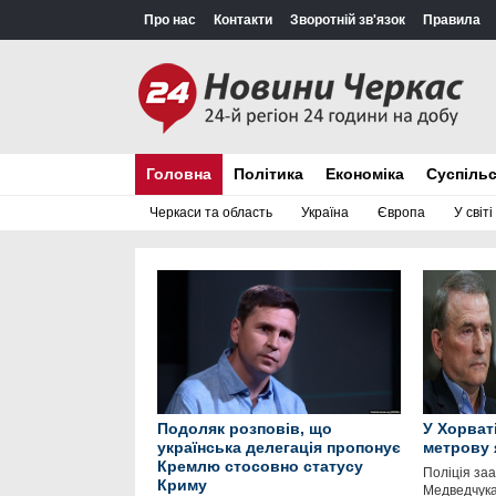
Про нас
Контакти
Зворотній зв'язок
Правила
Головна
Політика
Економіка
Суспіль
Черкаси та область
Україна
Європа
У світі
Подоляк розповів, що
У Хорват
українська делегація пропонує
метрову 
Кремлю стосовно статусу
Поліція за
Криму
Медведчука