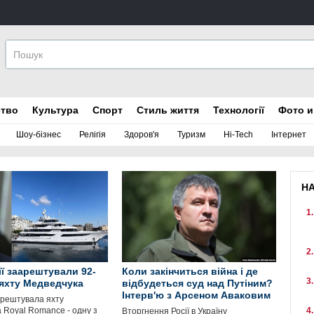
ство
Культура
Спорт
Стиль життя
Технології
Фото и
Шоу-бізнес
Релігія
Здоров'я
Туризм
Hi-Tech
Інтернет
Н
ії заарештували 92-
Коли закінчиться війна і де
яхту Медведчука
відбудеться суд над Путіним?
Інтерв'ю з Арсеном Аваковим
арештувала яхту
 Royal Romance - одну з
Вторгнення Росії в Україну