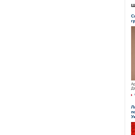
Ш
С
г
Ар
Дз
Л
п
У