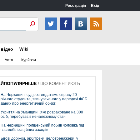
Реєстрація
Вхід
 відео
Wiki
Авто
Курйози
АЙПОПУЛЯРНІШЕ
/
ЩО КОМЕНТУЮТЬ
На Черкащині суд розглядатиме справу 20-
річного студента, звинуваченого у передачі ФСБ
даних про енергетичний об'єкт.
Укриття на Уманщині, яке розраховане на 300
осіб, перебуває в неналежному стані
На Черкащині поліцейський побив чоловіка під
час мобілізаційних заходів
Бігові доріжки, орбітреки, велотренажери: у