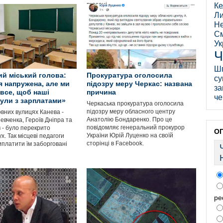
вказані
Ке
Ли
Не
См
Ук
Ч
Ш
ий міський голова:
Прокуратура оголосила
су
я напружена, але ми
підозру меру Черкас: названа
за
все, щоб наші
причина
че
були з зарплатами»
Черкаська прокуратура оголосила
підозру меру обласного центру
овних вулицях Канева -
Анатолію Бондаренко. Про це
Шевченка, Героїв Дніпра та
повідомляє генеральний прокурор
 - було перекрито
О
України Юрій Луценко на своїй
х. Так місцеві педагоги
сторінці в Facebook.
иплатити їм заборговані
ре