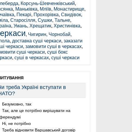
леберда
,
Корсунь-Шевченківський
,
сянка
,
Маньківка
,
Мліїв
,
Монастирище
,
чаївка
,
Пекарі
,
Прохорівка
,
Свидівок
,
іла
,
Старосілля
,
Сушки
,
Тальне
,
раїна
,
Умань
,
Хрещатик
,
Христинівка
,
еркаси
,
Чигирин
,
Чорнобай
,
пола
,
доставка суші черкаси
,
заказати
ші черкаси
,
замовити суші в черкасах
,
мовити суші черкаси
,
суші бокс
ркаси
,
суші в черкасах
,
суші черкаси
ПИТУВАННЯ
Чи треба Україні вступати в
НАТО?
Безумовно, так
Так, але це потрібно вирішувати на
ферендумі
Ні, не потрібно
Треба відновити Варшавський договір