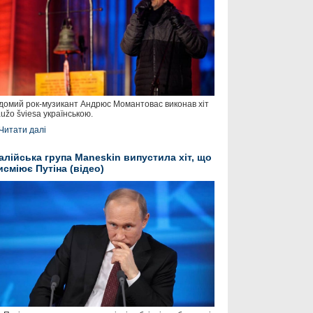
домий рок-музикант Андрюс Момантовас виконав хіт
užo šviesa українською.
Читати далі
талійська група Maneskin випустила хіт, що
исміює Путіна (відео)