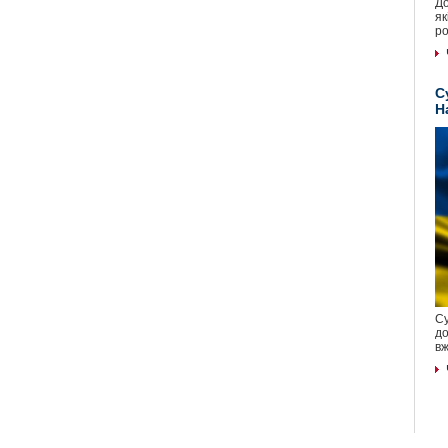
До
як
ро
С
Н
Су
до
вж