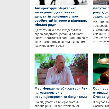
Антирекорди Черкаської
Депутат 
міськради: дві третини
райради 
депутатів заявляють про
задеклар
особистий інтерес в рішеннях
Ми продовж
міської ради
посадовців
стають гер
Дві третини черкаських депутатів
вирішили п
вдало поєднують у своїй діяльності
фігуранта 
досить протилежні ролі. З одного боку,
розслідуван
вони намагаються виглядати «білим
та пухнастим» в очах
Мер Черкас не збирається йти
Соснівсь
на компроміси з
отримав 
корупціонерами та бандитами
Олександ
Що відбувається в Черкасах? Як
Відбулося 
вплине рішення територіальної
Соснівськог