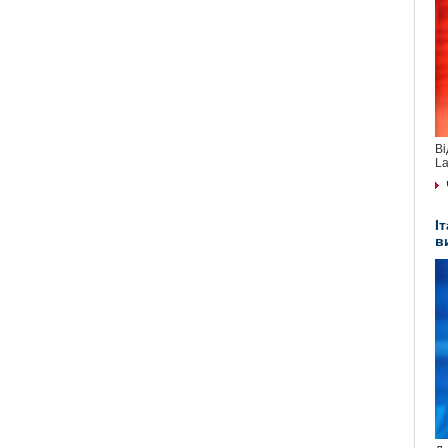
Ві
La
І
в