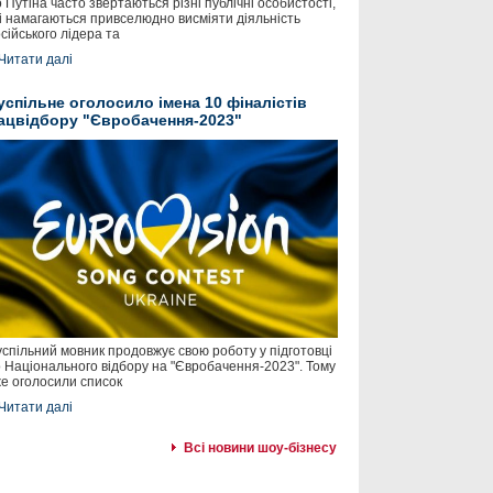
 Путіна часто звертаються різні публічні особистості,
і намагаються привселюдно висміяти діяльність
сійського лідера та
Читати далі
успільне оголосило імена 10 фіналістів
ацвідбору "Євробачення-2023"
спільний мовник продовжує свою роботу у підготовці
 Національного відбору на "Євробачення-2023". Тому
е оголосили список
Читати далі
Всі новини шоу-бізнесу