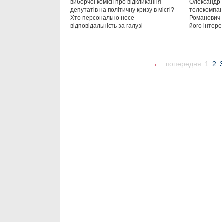
виборчої комісії про відкликання
Олександр 
депутатів на політичну кризу в місті?
телекомпан
Хто персонально несе
Романович д
відповідальність за галузі
його інтере
←
попередня
1
2