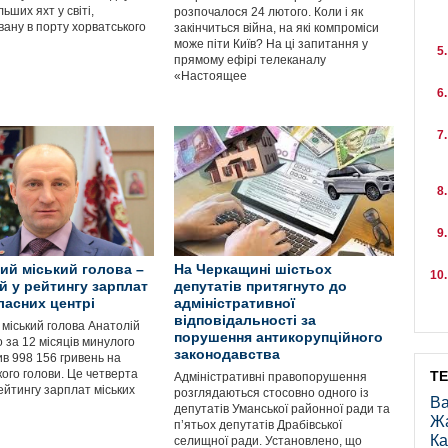
льших яхт у світі,
розпочалося 24 лютого. Коли і як
ану в порту хорватського
закінчиться війна, на які компроміси
може піти Київ? На ці запитання у
прямому ефірі телеканалу
«Настоящее
ий міський голова –
На Черкащині шістьох
й у рейтингу зарплат
депутатів притягнуто до
ласних центрі
адміністративної
відповідальності за
 міський голова Анатолій
порушення антикорупційного
 за 12 місяців минулого
законодавства
ив 998 156 гривень на
кого голови. Це четверта
Т
Адміністративні правопорушення
ейтингу зарплат міських
розглядаються стосовно одного із
Ва
депутатів Уманської районної ради та
Ж
п’ятьох депутатів Драбівської
Ка
селищної ради. Установлено, що