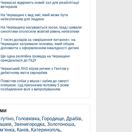
Черкасах відкриють новий зал для реабілітації
ветеранів
На Черкащині є вид змії, який може бути
небезпечним для людини
На Черкащину насуваються грози, град і шквали:
синоптики оголосили жовтий рівень небезпеки
7 тисяч доларів за «вирішення питання»: на
Черкащині затримали чоловіка, який обіцяв
допомогти з оформленням інвалідності дитині
Ще одна релігійна громада на Черкащині
приєдналася до ПЦУ
Черкаський ЛНЗ зіграв унічию з Гентом у
дебютному матчі єврокубків
Помістив собак у мішок і забив до смерті
пляшкою: суд призначив чоловіку 5 років
позбавлення волі з випробуванням
ЕМИ
тутіно
,
Головківка
,
Городище
,
Драбів
,
ашків
,
Звенигородка
,
Золотоноша
,
м’янка
,
Канів
,
Катеринопіль
,