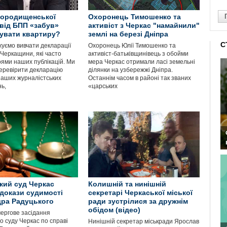
городищенської
Охоронець Тимошенко та
від БПП «забув»
активіст з Черкас "намайнили"
увати квартиру?
землі на березі Дніпра
С
уємо вивчати декларації
Охоронець Юлії Тимошенко та
 Черкащини, які часто
активіст-батьківщинівець з обойми
оями наших публікацій. Ми
мера Черкас отримали ласі земельні
еревірити декларацію
ділянки на узбережжі Дніпра.
наших журналістських
Останнім часом в районі так званих
ь,
«царських
кий суд Черкас
Колишній та нинішній
докази судимості
секретарі Черкаської міської
ра Радуцького
ради зустрілися за дружнім
обідом (відео)
чергове засідання
о суду Черкас по справі
Нинішній секретар міськради Ярослав