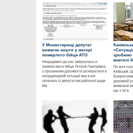
У Монастирищі депутат
Канівськ
вимагає кошти у матері
«Ситуаці
померлого бійця АТО
зробимо 
вчителі 
Нещодавно до нас звернулась із
заявою мати бійця Тетяна Григорівна
По всіх гол
з проханням допомогти розібратися в
Київській, 
неординарній ситуації яка в неї
Енергетиків
склалась із депутатом районної ради
дорожній ру
від
вимагали в
ще з літа