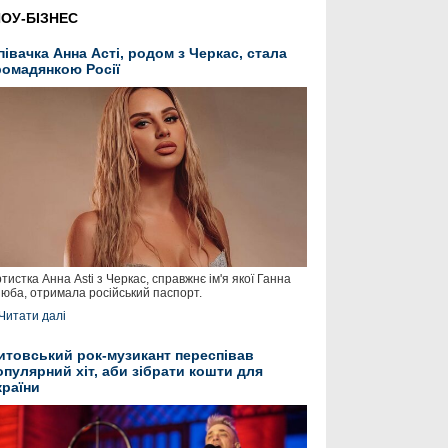
ОУ-БІЗНЕС
півачка Анна Асті, родом з Черкас, стала
ромадянкою Росії
тистка Анна Asti з Черкас, справжнє ім'я якої Ганна
юба, отримала російський паспорт.
Читати далі
итовський рок-музикант переспівав
опулярний хіт, аби зібрати кошти для
країни