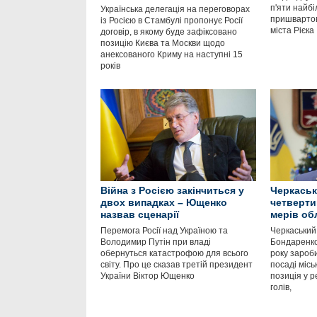
п'яти найбі
Українська делегація на переговорах
пришвартов
із Росією в Стамбулі пропонує Росії
міста Рієка
договір, в якому буде зафіксовано
позицію Києва та Москви щодо
анексованого Криму на наступні 15
років
Війна з Росією закінчиться у
Черкаськ
двох випадках – Ющенко
четверти
назвав сценарії
мерів об
Перемога Росії над Україною та
Черкаський
Володимир Путін при владі
Бондаренко
обернуться катастрофою для всього
року зароб
світу. Про це сказав третій президент
посаді місь
України Віктор Ющенко
позиція у р
голів,