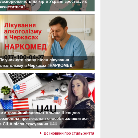
Захворюваність на кір в Україні зростає: як
захиститися?
Як уникнути зриву після лікування
алкоголізму в Черкасах “НАРКОМЕД”
Імміграційний адвокат Альона Шевцова
розповіла про легальні способи залишитися
в США після скасування U4U
Всі новини про стиль життя