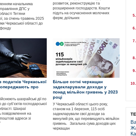
розвиток, реконструкцію та
ленням начальника
розширення господарств. Кошти
управління ДПС у
підуть на осучаснення молочних
області Тетяни
ферм, доїльних
ї, за січень-травень 2025
ки Черкаської області до
 фонду
в податків Черкаської
Більше сотні черкащан
попереджають про
задекларували доходи у
понад мільйон гривень у 2023
році
ійснюють шахрайські дії по
до суб’єктів господарської
У Черкаській області цього року,
області. Шахраї
станом на 1 березня, 115 осіб
 повідомлення на
задекларували свої доходи за
Т
поштові адреси зі
минулий рік, що перевищують мільйон
Ва
У
гривень. Загальна сума доходів цих
Ж
черкащан
Ка