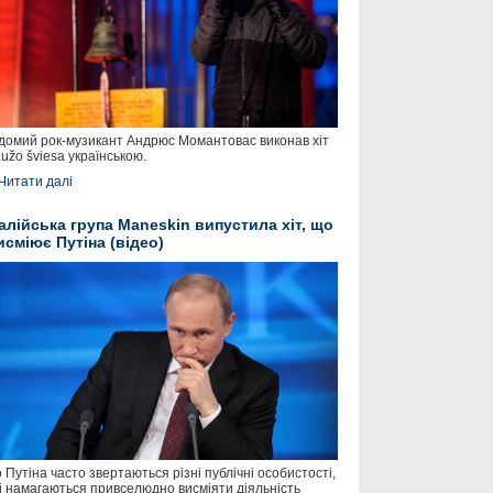
домий рок-музикант Андрюс Момантовас виконав хіт
užo šviesa українською.
Читати далі
талійська група Maneskin випустила хіт, що
исміює Путіна (відео)
 Путіна часто звертаються різні публічні особистості,
і намагаються привселюдно висміяти діяльність