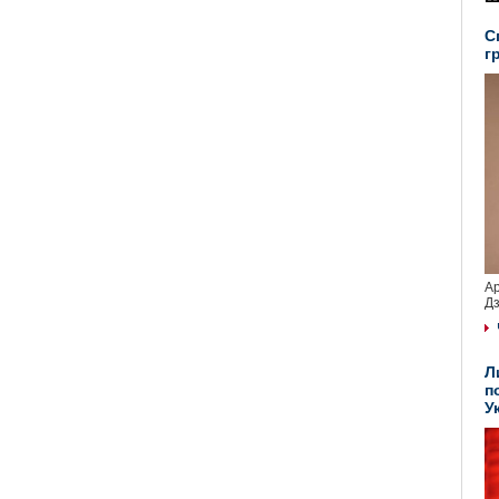
С
г
Ар
Дз
Л
п
У