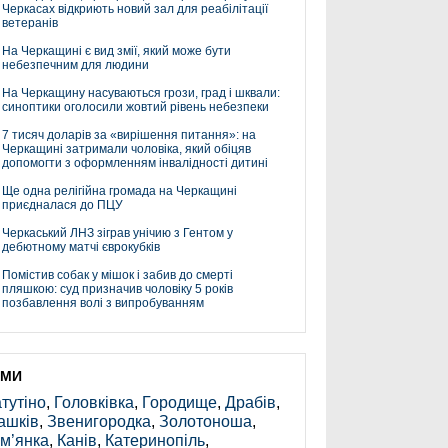
Черкасах відкриють новий зал для реабілітації
ветеранів
На Черкащині є вид змії, який може бути
небезпечним для людини
На Черкащину насуваються грози, град і шквали:
синоптики оголосили жовтий рівень небезпеки
7 тисяч доларів за «вирішення питання»: на
Черкащині затримали чоловіка, який обіцяв
допомогти з оформленням інвалідності дитині
Ще одна релігійна громада на Черкащині
приєдналася до ПЦУ
Черкаський ЛНЗ зіграв унічию з Гентом у
дебютному матчі єврокубків
Помістив собак у мішок і забив до смерті
пляшкою: суд призначив чоловіку 5 років
позбавлення волі з випробуванням
ЕМИ
тутіно
,
Головківка
,
Городище
,
Драбів
,
ашків
,
Звенигородка
,
Золотоноша
,
м’янка
,
Канів
,
Катеринопіль
,