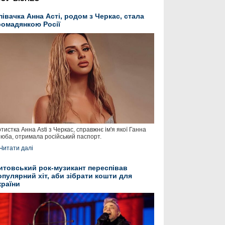
півачка Анна Асті, родом з Черкас, стала
ромадянкою Росії
тистка Анна Asti з Черкас, справжнє ім'я якої Ганна
юба, отримала російський паспорт.
Читати далі
итовський рок-музикант переспівав
опулярний хіт, аби зібрати кошти для
країни