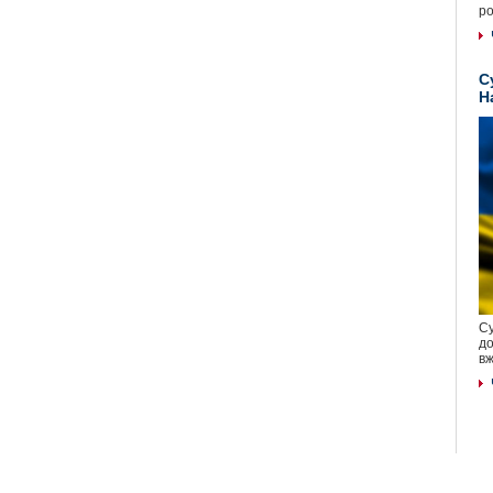
ро
С
Н
Су
до
вж