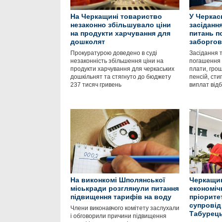
На Черкащині товариство
У Черкас
незаконно збільшувало ціни
засідання
на продукти харчування для
питань п
дошколят
заборгов
Прокуратурою доведено в суді
Засідання т
незаконність збільшення ціни на
погашення 
продукти харчування для черкаських
плати, гро
дошкільнят та стягнуто до бюджету
пенсій, сти
237 тисяч гривень
виплат від
На виконкомі Шполянської
Черкащи
міськради розглянули питання
економіч
підвищення тарифів на воду
пріорите
супровід 
Члени виконавчого комітету заслухали
Табурец
і обговорили причини підвищення