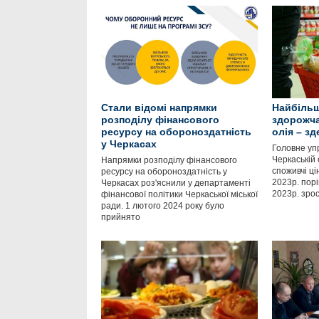
Стали відомі напрямки
Найбільш
розподілу фінансового
здорожча
ресурсу на обороноздатність
олія – з
у Черкасах
Головне уп
Черкаській 
Напрямки розподілу фінансового
споживчі ці
ресурсу на обороноздатність у
2023р. пор
Черкасах роз'яснили у департаменті
2023р. зро
фінансової політики Черкаської міської
ради. 1 лютого 2024 року було
прийнято