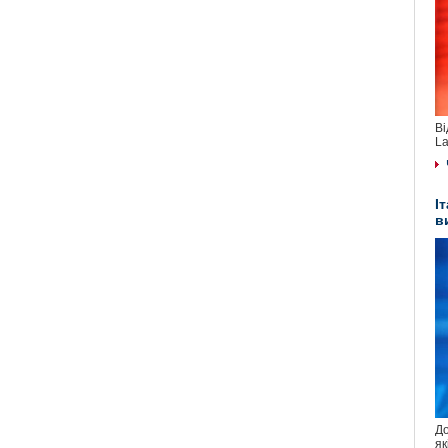
Ві
La
І
в
До
як