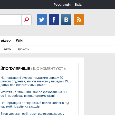
Реєстрація
Вхід
 відео
Wiki
Авто
Курйози
АЙПОПУЛЯРНІШЕ
/
ЩО КОМЕНТУЮТЬ
На Черкащині суд розглядатиме справу 20-
річного студента, звинуваченого у передачі ФСБ
даних про енергетичний об'єкт.
Укриття на Уманщині, яке розраховане на 300
осіб, перебуває в неналежному стані
На Черкащині поліцейський побив чоловіка під
час мобілізаційних заходів
Бігові доріжки, орбітреки, велотренажери: у