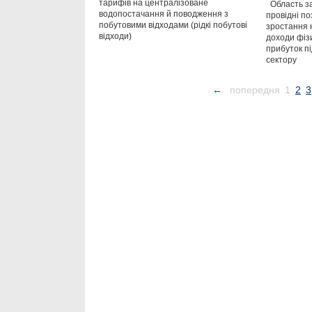
тарифів на централізоване
Область за
водопостачання й поводження з
провідні по
побутовими відходами (рідкі побутові
зростання 
відходи)
доходи фізи
прибуток п
сектору
←
попередня
1
2
3