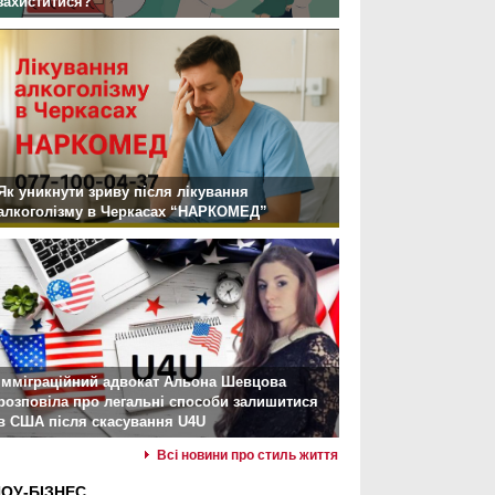
захиститися?
Як уникнути зриву після лікування
алкоголізму в Черкасах “НАРКОМЕД”
Імміграційний адвокат Альона Шевцова
розповіла про легальні способи залишитися
в США після скасування U4U
Всі новини про стиль життя
ОУ-БІЗНЕС