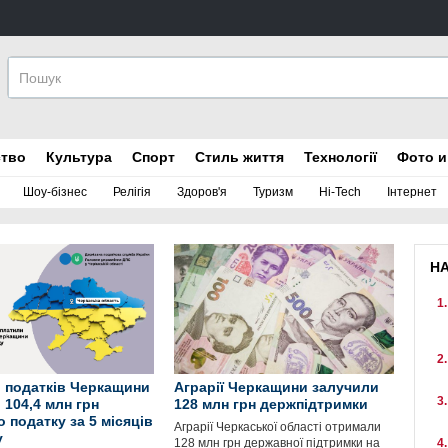
ство
Культура
Спорт
Стиль життя
Технології
Фото и
Шоу-бізнес
Релігія
Здоров'я
Туризм
Hi-Tech
Інтернет
Н
 податків Черкащини
Аграрії Черкащини залучили
 104,4 млн грн
128 млн грн держпідтримки
 податку за 5 місяців
Аграрії Черкаської області отримали
у
128 млн грн державної підтримки на