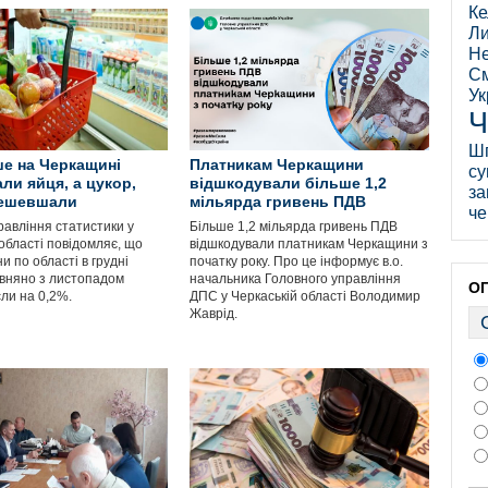
Ке
Ли
Не
См
Ук
Ч
Ш
е на Черкащині
Платникам Черкащини
су
ли яйця, а цукор,
відшкодували більше 1,2
за
дешевшали
мільярда гривень ПДВ
че
равління статистики у
Більше 1,2 мільярда гривень ПДВ
області повідомляє, що
відшкодували платникам Черкащини з
ни по області в грудні
початку року. Про це інформує в.о.
івняно з листопадом
начальника Головного управління
О
сли на 0,2%.
ДПС у Черкаській області Володимир
Жаврід.