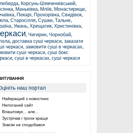
леберда
,
Корсунь-Шевченківський
,
сянка
,
Маньківка
,
Мліїв
,
Монастирище
,
чаївка
,
Пекарі
,
Прохорівка
,
Свидівок
,
іла
,
Старосілля
,
Сушки
,
Тальне
,
раїна
,
Умань
,
Хрещатик
,
Христинівка
,
еркаси
,
Чигирин
,
Чорнобай
,
пола
,
доставка суші черкаси
,
заказати
ші черкаси
,
замовити суші в черкасах
,
мовити суші черкаси
,
суші бокс
ркаси
,
суші в черкасах
,
суші черкаси
ПИТУВАННЯ
Оцініть наш портал
Найкращий з новостних
Непоганий сайт
Влаштовує... але...
Зустрічав і трохи краще
Зовсім не сподобався