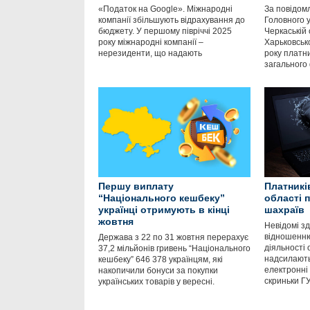
«Податок на Google». Міжнародні
За повідом
компанії збільшують відрахування до
Головного 
бюджету. У першому півріччі 2025
Черкаській 
року міжнародні компанії –
Харьковсько
нерезиденти, що надають
року платни
загального
Першу виплату
Платникі
“Національного кешбеку”
області 
українці отримують в кінці
шахраїв
жовтня
Невідомі зд
відношенню 
Держава з 22 по 31 жовтня перерахує
діяльності 
37,2 мільйонів гривень “Національного
надсилають
кешбеку” 646 378 українцям, які
електронні 
накопичили бонуси за покупки
скриньки Г
українських товарів у вересні.