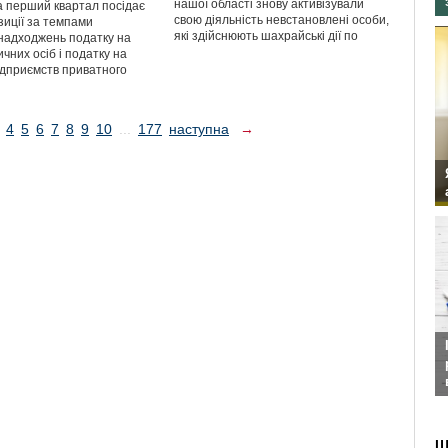
нашої області знову активізували
 перший квартал посідає
свою діяльність невстановлені особи,
зиції за темпами
які здійснюють шахрайські дії по
надходжень податку на
чних осіб і податку на
ідприємств приватного
4
5
6
7
8
9
10
...
177
наступна
→
Ш