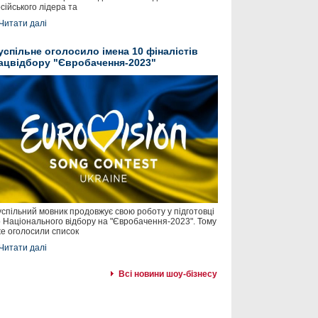
сійського лідера та
Читати далі
успільне оголосило імена 10 фіналістів
ацвідбору "Євробачення-2023"
спільний мовник продовжує свою роботу у підготовці
 Національного відбору на "Євробачення-2023". Тому
е оголосили список
Читати далі
Всі новини шоу-бізнесу