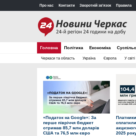
Про нас
Контакти
Зворотній зв'язок
Правила
Головна
Політика
Економіка
Суспіль
Черкаси та область
Україна
Європа
У світі
«Податок на Google»: За
Платники
перше півріччя бюджет
сплатили
отримав 85,7 млн доларів
акцизного
США та 76,5 млн євро
2025 рок