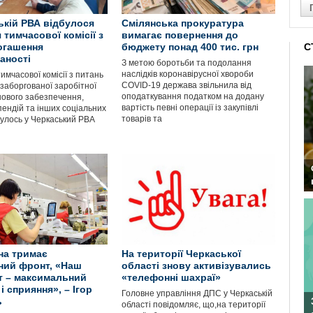
ькій РВА відбулося
Смілянська прокуратура
 тимчасової комісії з
вимагає повернення до
огашення
бюджету понад 400 тис. грн
С
аності
З метою боротьби та подолання
наслідків коронавірусної хвороби
имчасової комісії з питань
COVID-19 держава звільнила від
заборгованої заробітної
оподаткування податком на додану
шового забезпечення,
вартість певні операції із закупівлі
пендій та інших соціальних
товарів та
булось у Черкаський РВА
на тримає
На території Черкаської
ний фронт, «Наш
області знову активізувались
т – максимальний
«телефонні шахраї»
і сприяння», – Ігор
Головне управління ДПС у Черкаській
ь
області повідомляє, що,на території