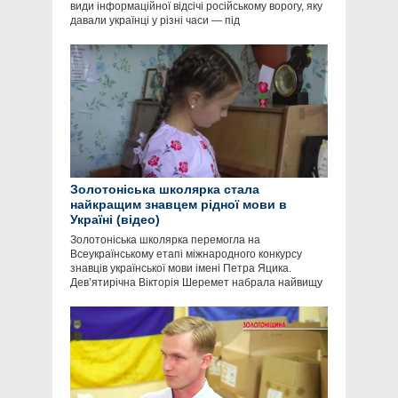
види інформаційної відсічі російському ворогу, яку
давали українці у різні часи — під
Золотоніська школярка стала
найкращим знавцем рідної мови в
Україні (відео)
Золотоніська школярка перемогла на
Всеукраїнському етапі міжнародного конкурсу
знавців української мови імені Петра Яцика.
Дев’ятирічна Вікторія Шеремет набрала найвищу