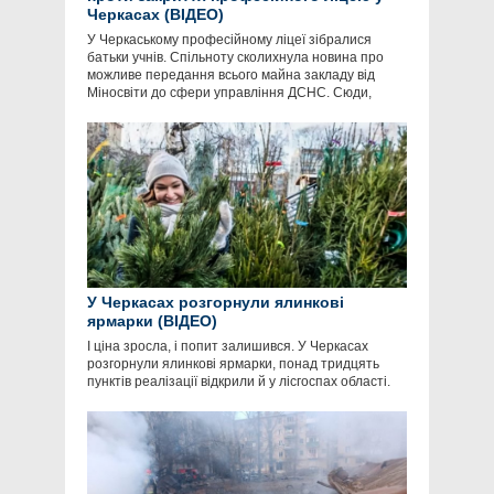
Черкасах (ВІДЕО)
У Черкаському професійному ліцеї зібралися
батьки учнів. Спільноту сколихнула новина про
можливе передання всього майна закладу від
Міносвіти до сфери управління ДСНС. Сюди,
У Черкасах розгорнули ялинкові
ярмарки (ВІДЕО)
І ціна зросла, і попит залишився. У Черкасах
розгорнули ялинкові ярмарки, понад тридцять
пунктів реалізації відкрили й у лісгоспах області.