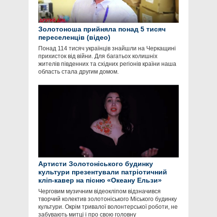
Золотоноша прийняла понад 5 тисяч
переселенців (відео)
Понад 114 тисяч українців знайшли на Черкащині
прихисток від війни. Для багатьох колишніх
жителів південних та східних регіонів країни наша
область стала другим домом.
Артисти Золотоніського будинку
культури презентували патріотичний
кліп-кавер на пісню «Океану Ельзи»
Черговим музичним відеокліпом відзначився
творчий колектив золотоніського Міського будинку
культури. Окрім тривалої волонтерської роботи, не
забувають митці і про свою головну