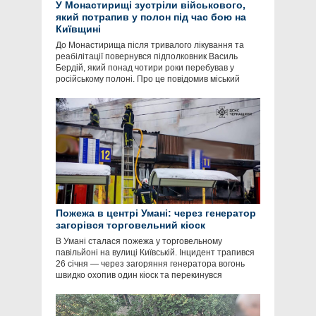
У Монастирищі зустріли військового,
який потрапив у полон під час бою на
Київщині
До Монастирища після тривалого лікування та
реабілітації повернувся підполковник Василь
Бердій, який понад чотири роки перебував у
російському полоні. Про це повідомив міський
Пожежа в центрі Умані: через генератор
загорівся торговельний кіоск
В Умані сталася пожежа у торговельному
павільйоні на вулиці Київській. Інцидент трапився
26 січня — через загоряння генератора вогонь
швидко охопив один кіоск та перекинувся