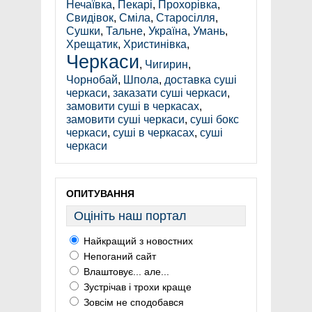
Нечаївка
,
Пекарі
,
Прохорівка
,
Свидівок
,
Сміла
,
Старосілля
,
Сушки
,
Тальне
,
Україна
,
Умань
,
Хрещатик
,
Христинівка
,
Черкаси
,
Чигирин
,
Чорнобай
,
Шпола
,
доставка суші
черкаси
,
заказати суші черкаси
,
замовити суші в черкасах
,
замовити суші черкаси
,
суші бокс
черкаси
,
суші в черкасах
,
суші
черкаси
ОПИТУВАННЯ
Оцініть наш портал
Найкращий з новостних
Непоганий сайт
Влаштовує... але...
Зустрічав і трохи краще
Зовсім не сподобався