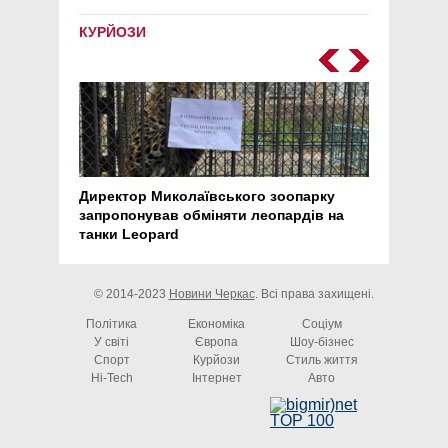
КУРЙОЗИ
Директор Миколаївського зоопарку
Перс
запропонував обміняти леопардів на
30 ро
танки Leopard
арте
© 2014-2023
Новини Черкас
. Всі права захищені.
Політика
Економіка
Соціум
У світі
Європа
Шоу-бізнес
Спорт
Курйози
Стиль життя
Hi-Tech
Інтернет
Авто