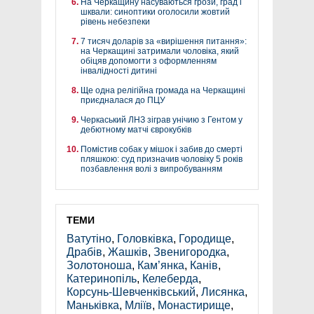
На Черкащину насуваються грози, град і
шквали: синоптики оголосили жовтий
рівень небезпеки
7 тисяч доларів за «вирішення питання»:
на Черкащині затримали чоловіка, який
обіцяв допомогти з оформленням
інвалідності дитині
Ще одна релігійна громада на Черкащині
приєдналася до ПЦУ
Черкаський ЛНЗ зіграв унічию з Гентом у
дебютному матчі єврокубків
Помістив собак у мішок і забив до смерті
пляшкою: суд призначив чоловіку 5 років
позбавлення волі з випробуванням
ТЕМИ
Ватутіно
,
Головківка
,
Городище
,
Драбів
,
Жашків
,
Звенигородка
,
Золотоноша
,
Кам’янка
,
Канів
,
Катеринопіль
,
Келеберда
,
Корсунь-Шевченківський
,
Лисянка
,
Маньківка
,
Мліїв
,
Монастирище
,