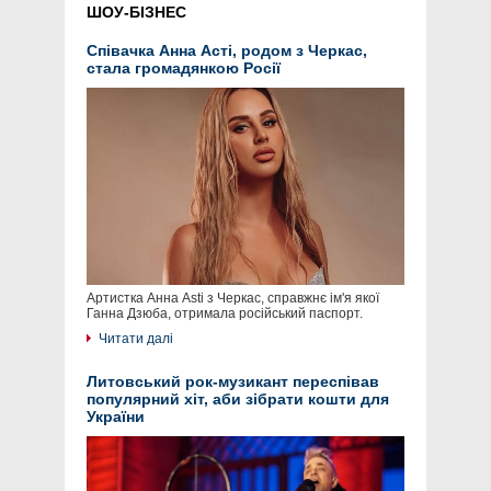
ШОУ-БІЗНЕС
Співачка Анна Асті, родом з Черкас,
стала громадянкою Росії
Артистка Анна Asti з Черкас, справжнє ім'я якої
Ганна Дзюба, отримала російський паспорт.
Читати далі
Литовський рок-музикант переспівав
популярний хіт, аби зібрати кошти для
України