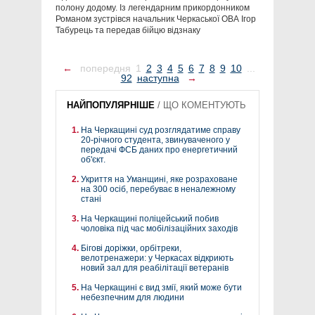
полону додому. Із легендарним прикордонником
Романом зустрівся начальник Черкаської ОВА Ігор
Табурець та передав бійцю відзнаку
←
попередня
1
2
3
4
5
6
7
8
9
10
...
92
наступна
→
НАЙПОПУЛЯРНІШЕ
/
ЩО КОМЕНТУЮТЬ
На Черкащині суд розглядатиме справу
20-річного студента, звинуваченого у
передачі ФСБ даних про енергетичний
об'єкт.
Укриття на Уманщині, яке розраховане
на 300 осіб, перебуває в неналежному
стані
На Черкащині поліцейський побив
чоловіка під час мобілізаційних заходів
Бігові доріжки, орбітреки,
велотренажери: у Черкасах відкриють
новий зал для реабілітації ветеранів
На Черкащині є вид змії, який може бути
небезпечним для людини