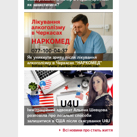
як захиститися?
Як уникнути зриву після лікування
алкоголізму в Черкасах “НАРКОМЕД”
Імміграційний адвокат Альона Шевцова
розповіла про легальні способи
залишитися в США після скасування U4U
Всі новини про стиль життя