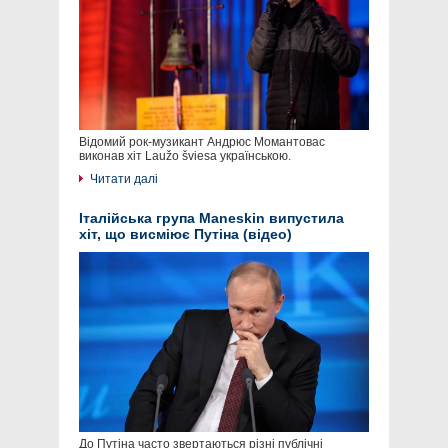
Відомий рок-музикант Андрюс Момантовас
виконав хіт Laužo šviesa українською.
Читати далі
Італійська група Maneskin випустила
хіт, що висміює Путіна (відео)
До Путіна часто звертаються різні публічні