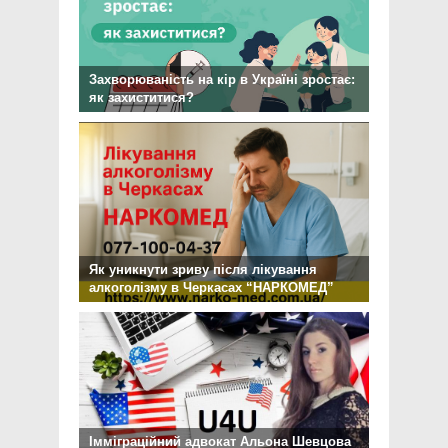
Захворюваність на кір в Україні зростає:
як захиститися?
Як уникнути зриву після лікування
алкоголізму в Черкасах “НАРКОМЕД”
Імміграційний адвокат Альона Шевцова