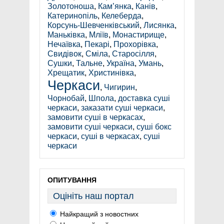
Золотоноша
,
Кам’янка
,
Канів
,
Катеринопіль
,
Келеберда
,
Корсунь-Шевченківський
,
Лисянка
,
Маньківка
,
Мліїв
,
Монастирище
,
Нечаївка
,
Пекарі
,
Прохорівка
,
Свидівок
,
Сміла
,
Старосілля
,
Сушки
,
Тальне
,
Україна
,
Умань
,
Хрещатик
,
Христинівка
,
Черкаси
,
Чигирин
,
Чорнобай
,
Шпола
,
доставка суші
черкаси
,
заказати суші черкаси
,
замовити суші в черкасах
,
замовити суші черкаси
,
суші бокс
черкаси
,
суші в черкасах
,
суші
черкаси
ОПИТУВАННЯ
Оцініть наш портал
Найкращий з новостних