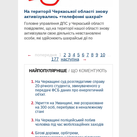
На території Черкаської області знову
активізувались «телефонні шахраї»
Головне управління ДПС у Черкаській області
повідомляє, що,на території нашої області знову
активізували свою діяльність невстановлені
особи, які здійснюють шахрайські дії по
←
попередня
1
2
3
4
5
6
7
8
9
10
...
177
наступна
→
НАЙПОПУЛЯРНІШЕ
/
ЩО КОМЕНТУЮТЬ
На Черкащині суд розглядатиме справу
20-річного студента, звинуваченого у
передачі ФСБ даних про енергетичний
об'єкт.
Укриття на Уманщині, яке розраховане
на 300 осіб, перебуває в неналежному
стані
На Черкащині поліцейський побив
чоловіка під час мобілізаційних заходів
Бігові доріжки, орбітреки,