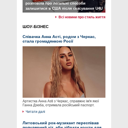
розповіла про легальні способи
залишитися в США після скасування U4U
Всі новини про стиль життя
ШОУ-БІЗНЕС
Співачка Анна Асті, родом з Черкас,
стала громадянкою Росії
Артистка Анна Asti з Черкас, справжнє ім'я якої
Ганна Дзюба, отримала російський паспорт.
Читати далі
Литовський рок-музикант переспівав
популярний хіт, аби зібрати кошти для