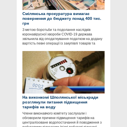
Смілянська прокуратура вимагає
повернення до бюджету понад 400 тис.
грн
З метою боротьби та подолання наслідків
коронавірусної хвороби COVID-19 держава
звільнила від оподаткування податком на додану
вартість певні операції із закупівлі товарів та
На виконкомі Шполянської міськради
розглянули питання підвищення
тарифів на воду
Члени виконавчого комітету заслухали і
обговорили причини підвищення тарифів на
централізоване водопостачання й поводження з