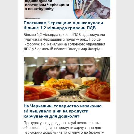
Платникам Черкащини відшкодували
більше 1,2 мільярда гривень ПДВ
Більше 1,2 мільярда гривень ПДВ відшкодували
платникам Черкащини з початку року. Про це
інформує в.о. начальника Головного управління
ДПС у Черкаській області Володимир Жаврід.
На Черкащині товариство незаконно
збільшувало ціни на продукти
харчування для дошколят
Прокуратурою доведено в суді незаконність
збільшення ціни на продукти харчування для
черкаських дошкільнят та стягнуто до бюджету