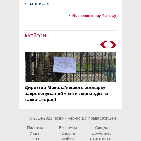
Читати далі
Всі новини шоу-бізнесу
КУРЙОЗИ
Директор Миколаївського зоопарку
Перс
запропонував обміняти леопардів на
30 ро
танки Leopard
арте
© 2014-2023
Новини Черкас
. Всі права захищені.
Політика
Економіка
Соціум
У світі
Європа
Шоу-бізнес
Спорт
Курйози
Стиль життя