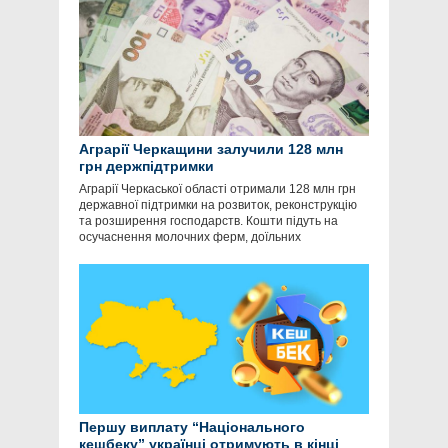
Аграрії Черкащини залучили 128 млн
грн держпідтримки
Аграрії Черкаської області отримали 128 млн грн
державної підтримки на розвиток, реконструкцію
та розширення господарств. Кошти підуть на
осучаснення молочних ферм, доїльних
Першу виплату “Національного
кешбеку” українці отримують в кінці