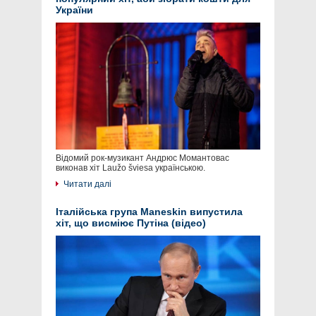
України
Відомий рок-музикант Андрюс Момантовас
виконав хіт Laužo šviesa українською.
Читати далі
Італійська група Maneskin випустила
хіт, що висміює Путіна (відео)