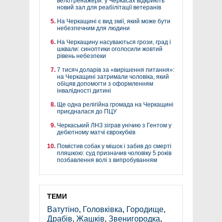
велотренажери: у Черкасах відкриють
новий зал для реабілітації ветеранів
На Черкащині є вид змії, який може бути
небезпечним для людини
На Черкащину насуваються грози, град і
шквали: синоптики оголосили жовтий
рівень небезпеки
7 тисяч доларів за «вирішення питання»:
на Черкащині затримали чоловіка, який
обіцяв допомогти з оформленням
інвалідності дитині
Ще одна релігійна громада на Черкащині
приєдналася до ПЦУ
Черкаський ЛНЗ зіграв унічию з Гентом у
дебютному матчі єврокубків
Помістив собак у мішок і забив до смерті
пляшкою: суд призначив чоловіку 5 років
позбавлення волі з випробуванням
ТЕМИ
Ватутіно
,
Головківка
,
Городище
,
Драбів
,
Жашків
,
Звенигородка
,