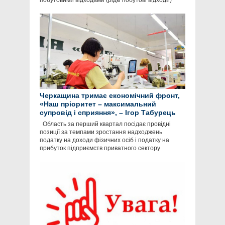
побутовими відходами (рідкі побутові відходи)
Черкащина тримає економічний фронт,
«Наш пріоритет – максимальний
супровід і сприяння», – Ігор Табурець
Область за перший квартал посідає провідні
позиції за темпами зростання надходжень
податку на доходи фізичних осіб і податку на
прибуток підприємств приватного сектору