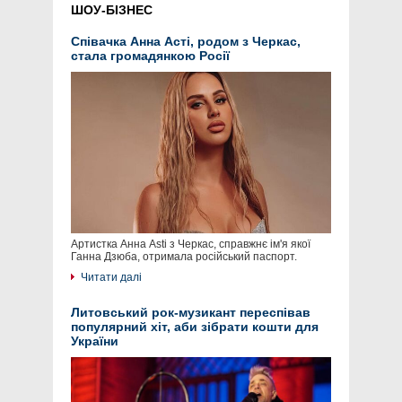
ШОУ-БІЗНЕС
Співачка Анна Асті, родом з Черкас,
стала громадянкою Росії
Артистка Анна Asti з Черкас, справжнє ім'я якої
Ганна Дзюба, отримала російський паспорт.
Читати далі
Литовський рок-музикант переспівав
популярний хіт, аби зібрати кошти для
України