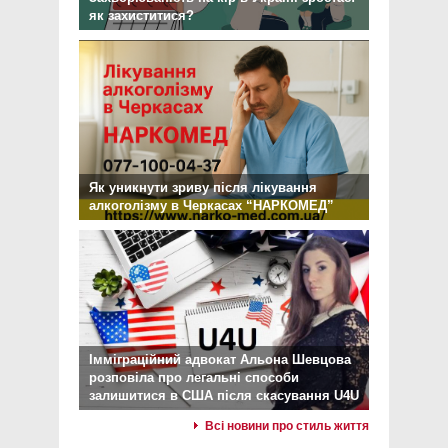
як захиститися?
Як уникнути зриву після лікування
алкоголізму в Черкасах “НАРКОМЕД”
Імміграційний адвокат Альона Шевцова
розповіла про легальні способи
залишитися в США після скасування U4U
Всі новини про стиль життя