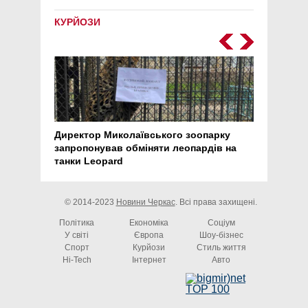
КУРЙОЗИ
Директор Миколаївського зоопарку
Перс
запропонував обміняти леопардів на
30 ро
танки Leopard
арте
© 2014-2023
Новини Черкас
. Всі права захищені.
Політика
Економіка
Соціум
У світі
Європа
Шоу-бізнес
Спорт
Курйози
Стиль життя
Hi-Tech
Інтернет
Авто