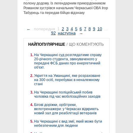
полону додому. Із легендарним прикордонником
Романом зустрівся начальник Черкаської ОВА Ігор
Табурець та передав бійцю відзнаку
←
попередня
1
2
3
4
5
6
7
8
9
10
...
92
наступна
→
НАЙПОПУЛЯРНІШЕ
/
ЩО КОМЕНТУЮТЬ
На Черкащині суд розглядатиме справу
20-річного студента, звинуваченого у
передачі ФСБ даних про енергетичний
об'єкт.
Укриття на Уманщині, яке розраховане
на 300 осіб, перебуває в неналежному
стані
На Черкащині поліцейський побив
чоловіка під час мобілізаційних заходів
Бігові доріжки, орбітреки,
велотренажери: у Черкасах відкриють
новий зал для реабілітації ветеранів
На Черкащині є вид змії, який може бути
небезпечним для людини