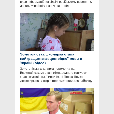
види інформаційної відсічі російському ворогу, яку
давали українці у різні часи — під
Золотоніська школярка стала
найкращим знавцем рідної мови в
Україні (відео)
Золотоніська школярка перемогла на
Всеукраїнському етапі міжнародного конкурсу
знавців української мови імені Петра Яцика.
Дев’ятирічна Вікторія Шеремет набрала найвищу