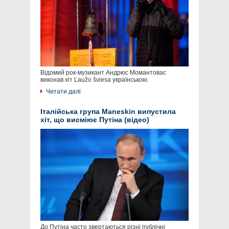
Відомий рок-музикант Андрюс Момантовас
виконав хіт Laužo šviesa українською.
Читати далі
Італійська група Maneskin випустила
хіт, що висміює Путіна (відео)
До Путіна часто звертаються різні публічні