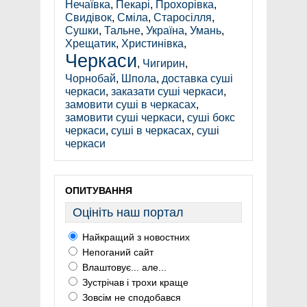
Нечаївка
,
Пекарі
,
Прохорівка
,
Свидівок
,
Сміла
,
Старосілля
,
Сушки
,
Тальне
,
Україна
,
Умань
,
Хрещатик
,
Христинівка
,
Черкаси
,
Чигирин
,
Чорнобай
,
Шпола
,
доставка суші
черкаси
,
заказати суші черкаси
,
замовити суші в черкасах
,
замовити суші черкаси
,
суші бокс
черкаси
,
суші в черкасах
,
суші
черкаси
ОПИТУВАННЯ
Оцініть наш портал
Найкращий з новостних
Непоганий сайт
Влаштовує... але...
Зустрічав і трохи краще
Зовсім не сподобався