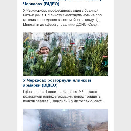
Черкасах (ВІДЕО)
У Черкаському професійному ліцеї зібралися
батьки учнів. Спільноту сколихнула новина про
можливе передання всього майна закладу від
Міносвіти до сфери управління ДСНС. Сюди,
У Черкасах розгорнули ялинкові
ярмарки (ВІДЕО)
І ціна зросла, і попит залишився. У Черкасах
розгорнули ялинкові ярмарки, понад тридцять
пунктів реалізації відкрили й у лісгоспах області.