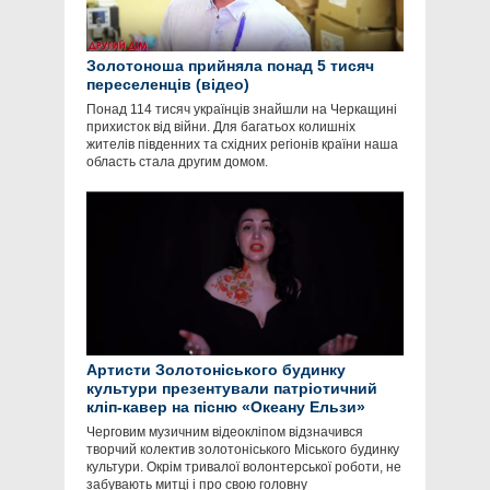
Золотоноша прийняла понад 5 тисяч
переселенців (відео)
Понад 114 тисяч українців знайшли на Черкащині
прихисток від війни. Для багатьох колишніх
жителів південних та східних регіонів країни наша
область стала другим домом.
Артисти Золотоніського будинку
культури презентували патріотичний
кліп-кавер на пісню «Океану Ельзи»
Черговим музичним відеокліпом відзначився
творчий колектив золотоніського Міського будинку
культури. Окрім тривалої волонтерської роботи, не
забувають митці і про свою головну