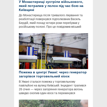
У Монастирищі зустріли військового,
який потрапив у полон під час бою на
Київщині
До Монастирища після тривалого лікування та
реабілітації повернувся підполковник Василь
Бердій, який понад чотири роки перебував у
російському полоні. Про це повідомив міський
Пожежа в центрі Умані: через генератор
загорівся торговельний кіоск
В Умані сталася пожежа у торговельному
павільйоні на вулиці Київській. Інцидент трапився
26 січня — через загоряння генератора вогонь
швидко охопив один кіоск та перекинувся