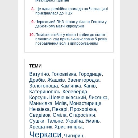
інвалідності дитині
Ще одна релігійна громада на Черкащині
приєдналася до ПЦУ
Черкаський ЛНЗ зіграв унічию з Гентом у
дебютному матчі єврокубків
Помістив собак у мішок і забив до смерті
пляшкою: суд призначив чоловіку 5 років
позбавлення волі з випробуванням
ТЕМИ
Ватутіно
,
Головківка
,
Городище
,
Драбів
,
Жашків
,
Звенигородка
,
Золотоноша
,
Кам’янка
,
Канів
,
Катеринопіль
,
Келеберда
,
Корсунь-Шевченківський
,
Лисянка
,
Маньківка
,
Мліїв
,
Монастирище
,
Нечаївка
,
Пекарі
,
Прохорівка
,
Свидівок
,
Сміла
,
Старосілля
,
Сушки
,
Тальне
,
Україна
,
Умань
,
Хрещатик
,
Христинівка
,
Черкаси
,
Чигирин
,