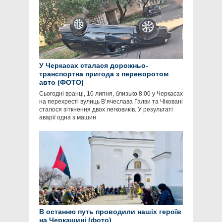
У Черкасах сталася дорожньо-
транспортна пригода з переворотом
авто (ФОТО)
Сьогодні вранці, 10 липня, близько 8:00 у Черкасах
на перехресті вулиць В’ячеслава Галви та Чіковані
сталося зіткнення двох легковиків. У результаті
аварії одна з машин
В останню путь проводили нашіх героїв
на Черкащині (фото)