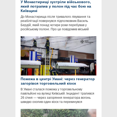
У Монастирищі зустріли військового,
який потрапив у полон під час бою на
Київщині
До Монастирища після тривалого лікування та
реабілітації повернувся підполковник Василь
Бердій, який понад чотири роки перебував у
російському полоні. Про це повідомив міський
Пожежа в центрі Умані: через генератор
загорівся торговельний кіоск
В Умані сталася пожежа у торговельному
павільйоні на вулиці Київській. Інцидент трапився
26 січня — через загоряння генератора вогонь
швидко охопив один кіоск та перекинувся