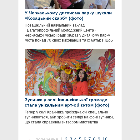
У Черкаському дитячому парку шукали
«Козацький скарб» (фото)
Позашкільний навчальний заклад
«Багатопрофільний молодіжний центр»
Черкаської міської ради зібрав у дитячому парку
міста понад 70 своїх вихованців та їх батьків, щоб
Зупинка у селі Іваньківської громади
стала унікальним арт-об’єктом (фото)
Тепер у селі Крачківка проїжджаючі спеціально
зупиняються, аби зробити селфі на фоні зупинки,
що стала справжнім витвором мистецтва
←
попередня
1
2
3
4
5
6
7
8
9
10
...