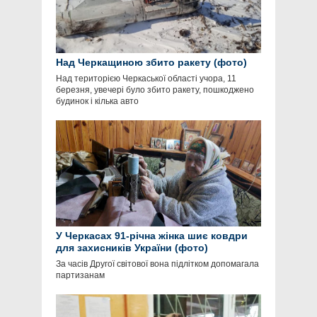
Над Черкащиною збито ракету (фото)
Над територією Черкаської області учора, 11
березня, увечері було збито ракету, пошкоджено
будинок і кілька авто
У Черкасах 91-річна жінка шиє ковдри
для захисників України (фото)
За часів Другої світової вона підлітком допомагала
партизанам