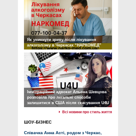
Як уникнути зриву після лікування
алкоголізму в Черкасах “НАРКОМЕД”
Імміграційний адвокат Альона Шевцова
розповіла про легальні способи
залишитися в США після скасування U4U
Всі новини про стиль життя
ШОУ-БІЗНЕС
Співачка Анна Асті, родом з Черкас,