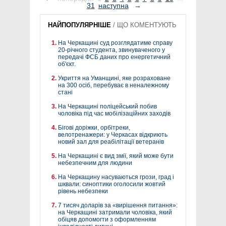
31
наступна
→
НАЙПОПУЛЯРНІШЕ
/
ЩО КОМЕНТУЮТЬ
На Черкащині суд розглядатиме справу
20-річного студента, звинуваченого у
передачі ФСБ даних про енергетичний
об'єкт.
Укриття на Уманщині, яке розраховане
на 300 осіб, перебуває в неналежному
стані
На Черкащині поліцейський побив
чоловіка під час мобілізаційних заходів
Бігові доріжки, орбітреки,
велотренажери: у Черкасах відкриють
новий зал для реабілітації ветеранів
На Черкащині є вид змії, який може бути
небезпечним для людини
На Черкащину насуваються грози, град і
шквали: синоптики оголосили жовтий
рівень небезпеки
7 тисяч доларів за «вирішення питання»:
на Черкащині затримали чоловіка, який
обіцяв допомогти з оформленням