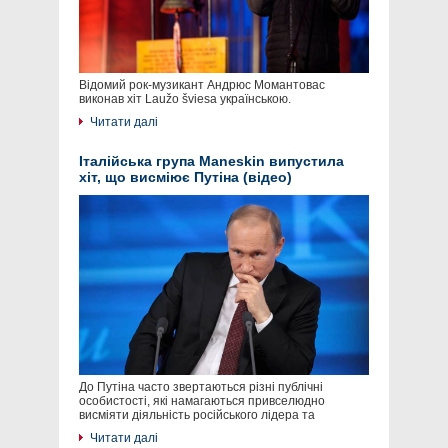
Відомий рок-музикант Андрюс Момантовас
виконав хіт Laužo šviesa українською.
Читати далі
Італійська група Maneskin випустила
хіт, що висміює Путіна (відео)
До Путіна часто звертаються різні публічні
особистості, які намагаються привселюдно
висміяти діяльність російського лідера та
Читати далі