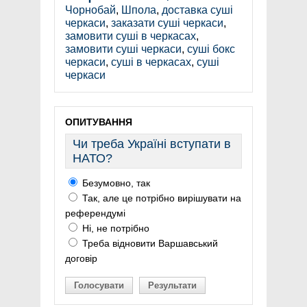
Чорнобай
,
Шпола
,
доставка суші
черкаси
,
заказати суші черкаси
,
замовити суші в черкасах
,
замовити суші черкаси
,
суші бокс
черкаси
,
суші в черкасах
,
суші
черкаси
ОПИТУВАННЯ
Чи треба Україні вступати в
НАТО?
Безумовно, так
Так, але це потрібно вирішувати на
референдумі
Ні, не потрібно
Треба відновити Варшавський
договір
Голосувати
Результати