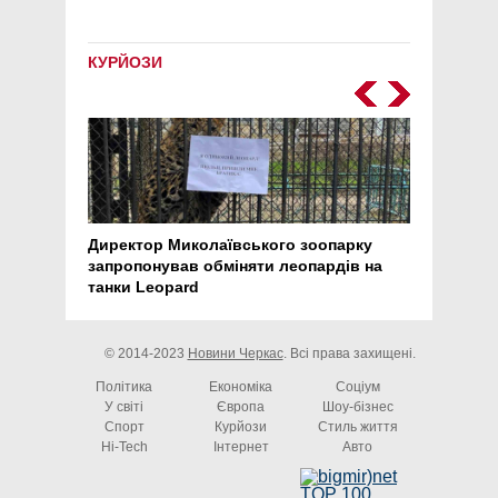
КУРЙОЗИ
Директор Миколаївського зоопарку
Перс
запропонував обміняти леопардів на
30 ро
танки Leopard
арте
© 2014-2023
Новини Черкас
. Всі права захищені.
Політика
Економіка
Соціум
У світі
Європа
Шоу-бізнес
Спорт
Курйози
Стиль життя
Hi-Tech
Інтернет
Авто