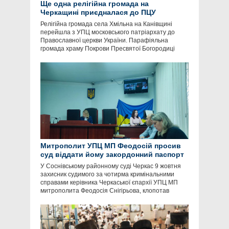
Ще одна релігійна громада на
Черкащині приєдналася до ПЦУ
Релігійна громада села Хмільна на Канівщині
перейшла з УПЦ московського патріархату до
Православної церкви України. Парафіяльна
громада храму Покрови Пресвятої Богородиці
Митрополит УПЦ МП Феодосій просив
суд віддати йому закордонний паспорт
У Соснівському районному суді Черкас 9 жовтня
захисник судимого за чотирма кримінальними
справами керівника Черкаської єпархії УПЦ МП
митрополита Феодосія Снігірьова, клопотав