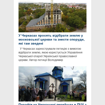
У Черкасах просять відібрати землю у
московської церкви та знести споруди,
які там зведені
У Черкасах зареєстрували петицію з вимогою
відібрати землю, якою користується Управління
Черкаської єпархії Української православної
церкви. Автор петиції Володимир
Парафія на Черкащині перейшла в ПЦУ з