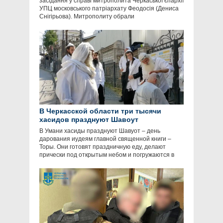
засідання у справі митрополита Черкаської єпархії
УПЦ московського патріархату Феодосія (Дениса
Снігірьова). Митрополиту обрали
В Черкасской области три тысячи
хасидов празднуют Шавоут
В Умани хасиды празднуют Шавуот – день
дарования иудеям главной священной книги –
Торы. Они готовят праздничную еду, делают
прически под открытым небом и погружаются в