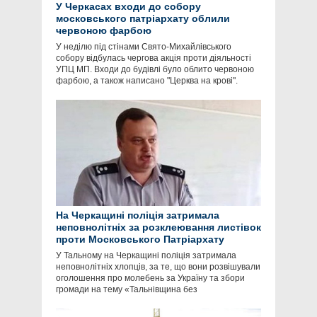
У Черкасах входи до собору
московського патріархату облили
червоною фарбою
У неділю під стінами Свято-Михайлівського
собору відбулась чергова акція проти діяльності
УПЦ МП. Входи до будівлі було облито червоною
фарбою, а також написано "Церква на крові".
На Черкащині поліція затримала
неповнолітніх за розклеювання листівок
проти Московського Патріархату
У Тальному на Черкащині поліція затримала
неповнолітніх хлопців, за те, що вони розвішували
оголошення про молебень за Україну та збори
громади на тему «Тальнівщина без