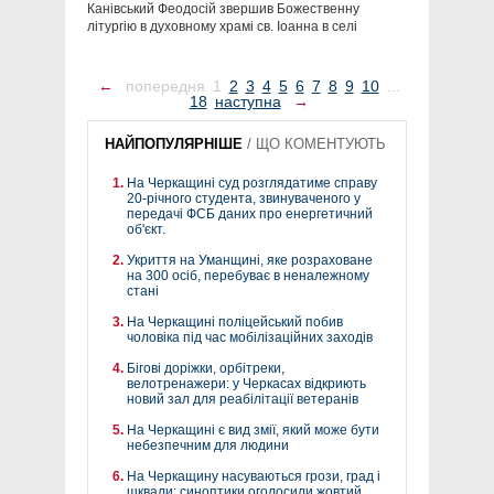
Канівський Феодосій звершив Божественну
літургію в духовному храмі св. Іоанна в селі
←
попередня
1
2
3
4
5
6
7
8
9
10
...
18
наступна
→
НАЙПОПУЛЯРНІШЕ
/
ЩО КОМЕНТУЮТЬ
На Черкащині суд розглядатиме справу
20-річного студента, звинуваченого у
передачі ФСБ даних про енергетичний
об'єкт.
Укриття на Уманщині, яке розраховане
на 300 осіб, перебуває в неналежному
стані
На Черкащині поліцейський побив
чоловіка під час мобілізаційних заходів
Бігові доріжки, орбітреки,
велотренажери: у Черкасах відкриють
новий зал для реабілітації ветеранів
На Черкащині є вид змії, який може бути
небезпечним для людини
На Черкащину насуваються грози, град і
шквали: синоптики оголосили жовтий