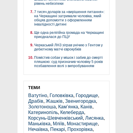
рівень небезпеки
7 тисяч доларів за «вирішення питання»:
на Черкащині затримали чоловіка, який
обіцяв допомогти з оформленням
інвалідності дитині
Ще одна релігійна громада на Черкащині
приєдналася до ПЦУ
Черкаський ЛНЗ зіграв унічию з Гентом у
дебютному матчі єврокубків
Помістив собак у мішок і забив до смерті
пляшкою: суд призначив чоловіку 5 років
позбавлення волі з випробуванням
ТЕМИ
Ватутіно
,
Головківка
,
Городище
,
Драбів
,
Жашків
,
Звенигородка
,
Золотоноша
,
Кам’янка
,
Канів
,
Катеринопіль
,
Келеберда
,
Корсунь-Шевченківський
,
Лисянка
,
Маньківка
,
Мліїв
,
Монастирище
,
Нечаївка
,
Пекарі
,
Прохорівка
,