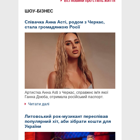
Всі новини про стиль життя
ШОУ-БІЗНЕС
Співачка Анна Асті, родом з Черкас,
стала громадянкою Росії
Артистка Анна Asti з Черкас, справжнє ім'я якої
Ганна Дзюба, отримала російський паспорт.
Читати далі
Литовський рок-музикант переспівав
популярний хіт, аби зібрати кошти для
України