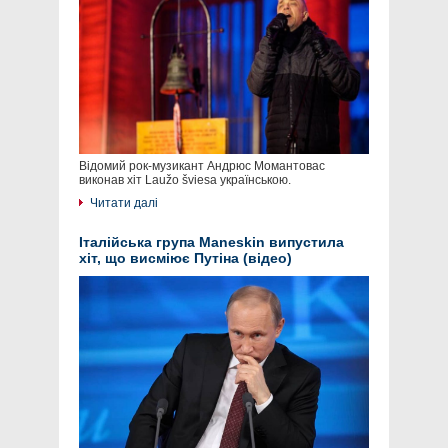
Відомий рок-музикант Андрюс Момантовас
виконав хіт Laužo šviesa українською.
Читати далі
Італійська група Maneskin випустила
хіт, що висміює Путіна (відео)