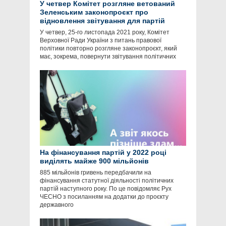
У четвер Комітет розгляне ветований
Зеленським законопроєкт про
відновлення звітування для партій
У четвер, 25-го листопада 2021 року, Комітет
Верховної Ради України з питань правової
політики повторно розгляне законопроєкт, який
має, зокрема, повернути звітування політичних
На фінансування партій у 2022 році
виділять майже 900 мільйонів
885 мільйонів гривень передбачили на
фінансування статутної діяльності політичних
партій наступного року. По це повідомляє Рух
ЧЕСНО з посиланням на додатки до проєкту
державного