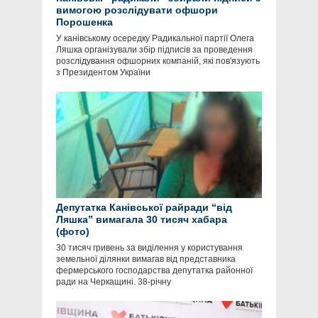
вимогою розслідувати офшори
Порошенка
У канівському осередку Радикальної партії Олега
Ляшка організували збір підписів за проведення
розслідування офшорних компаній, які пов'язують
з Президентом України
Депутатка Канівської райради “від
Ляшка” вимагала 30 тисяч хабара
(фото)
30 тисяч гривень за виділення у користування
земельної ділянки вимагав від представника
фермерського господарства депутатка районної
ради на Черкащині. 38-річну