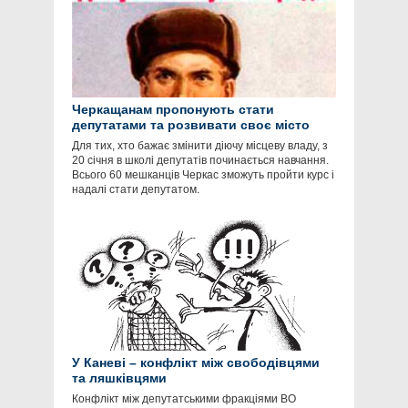
Черкащанам пропонують стати
депутатами та розвивати своє місто
Для тих, хто бажає змінити діючу місцеву владу, з
20 січня в школі депутатів починається навчання.
Всього 60 мешканців Черкас зможуть пройти курс і
надалі стати депутатом.
У Каневі – конфлікт між свободівцями
та ляшківцями
Конфлікт між депутатськими фракціями ВО