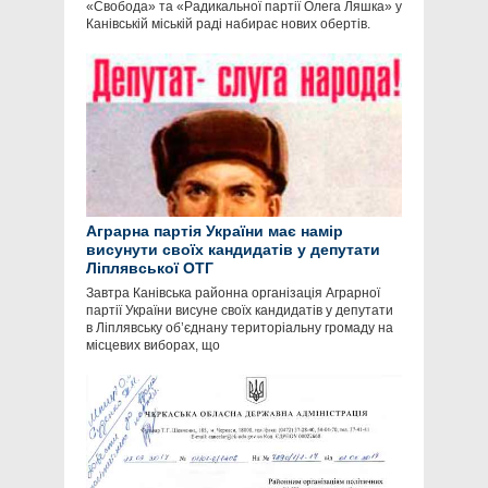
«Свобода» та «Радикальної партії Олега Ляшка» у
Канівській міській раді набирає нових обертів.
Аграрна партія України має намір
висунути своїх кандидатів у депутати
Ліплявської ОТГ
Завтра Канівська районна організація Аграрної
партії України висуне своїх кандидатів у депутати
в Ліплявську об’єднану територіальну громаду на
місцевих виборах, що