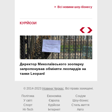
Всі новини шоу-бізнесу
КУРЙОЗИ
Директор Миколаївського зоопарку
Перс
запропонував обміняти леопардів на
30 ро
танки Leopard
арте
© 2014-2023
Новини Черкас
. Всі права захищені.
Політика
Економіка
Соціум
У світі
Європа
Шоу-бізнес
Спорт
Курйози
Стиль життя
Hi-Tech
Інтернет
Авто