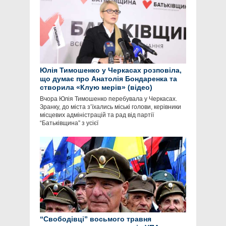
Юлія Тимошенко у Черкасах розповіла,
що думає про Анатолія Бондаренка та
створила «Клую мерів» (відео)
Вчора Юлія Тимошенко перебувала у Черкасах.
Зранку, до міста з’їхались міські голови, керівники
місцевих адміністрацій та рад від партії
“Батьківщина” з усієї
“Свободівці” восьмого травня