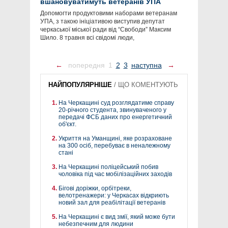
вшановуватимуть ветеранів УПА
Допомогти продуктовими наборами ветеранам
УПА, з такою ініціативою виступив депутат
черкаської міської ради від “Свободи” Максим
Шило. 8 травня всі свідомі люди,
←
попередня
1
2
3
наступна
→
НАЙПОПУЛЯРНІШЕ
/
ЩО КОМЕНТУЮТЬ
На Черкащині суд розглядатиме справу
20-річного студента, звинуваченого у
передачі ФСБ даних про енергетичний
об'єкт.
Укриття на Уманщині, яке розраховане
на 300 осіб, перебуває в неналежному
стані
На Черкащині поліцейський побив
чоловіка під час мобілізаційних заходів
Бігові доріжки, орбітреки,
велотренажери: у Черкасах відкриють
новий зал для реабілітації ветеранів
На Черкащині є вид змії, який може бути
небезпечним для людини