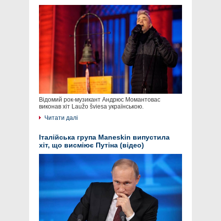
Відомий рок-музикант Андрюс Момантовас
виконав хіт Laužo šviesa українською.
Читати далі
Італійська група Maneskin випустила
хіт, що висміює Путіна (відео)