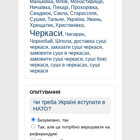
Маньківка
,
Мліїв
,
Монастирище
,
Нечаївка
,
Пекарі
,
Прохорівка
,
Свидівок
,
Сміла
,
Старосілля
,
Сушки
,
Тальне
,
Україна
,
Умань
,
Хрещатик
,
Христинівка
,
Черкаси
,
Чигирин
,
Чорнобай
,
Шпола
,
доставка суші
черкаси
,
заказати суші черкаси
,
замовити суші в черкасах
,
замовити суші черкаси
,
суші бокс
черкаси
,
суші в черкасах
,
суші
черкаси
ОПИТУВАННЯ
Чи треба Україні вступати в
НАТО?
Безумовно, так
Так, але це потрібно вирішувати на
референдумі