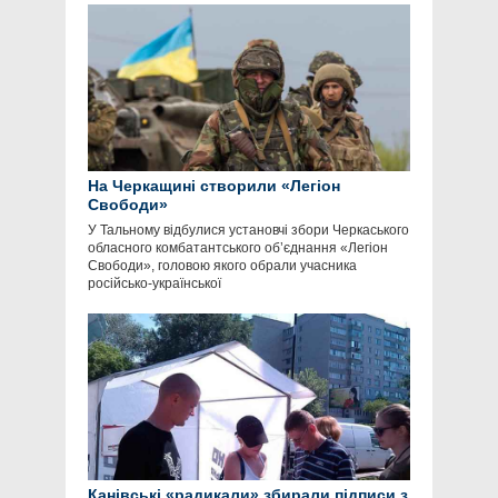
На Черкащині створили «Легіон
Свободи»
У Тальному відбулися установчі збори Черкаського
обласного комбатантського об’єднання «Легіон
Свободи», головою якого обрали учасника
російсько-української
Канівські «радикали» збирали підписи з