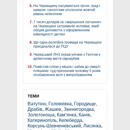
На Черкащину насуваються грози, град і
шквали: синоптики оголосили жовтий
рівень небезпеки
7 тисяч доларів за «вирішення питання»:
на Черкащині затримали чоловіка, який
обіцяв допомогти з оформленням
інвалідності дитині
Ще одна релігійна громада на Черкащині
приєдналася до ПЦУ
Черкаський ЛНЗ зіграв унічию з Гентом у
дебютному матчі єврокубків
Помістив собак у мішок і забив до смерті
пляшкою: суд призначив чоловіку 5 років
позбавлення волі з випробуванням
ТЕМИ
Ватутіно
,
Головківка
,
Городище
,
Драбів
,
Жашків
,
Звенигородка
,
Золотоноша
,
Кам’янка
,
Канів
,
Катеринопіль
,
Келеберда
,
Корсунь-Шевченківський
,
Лисянка
,