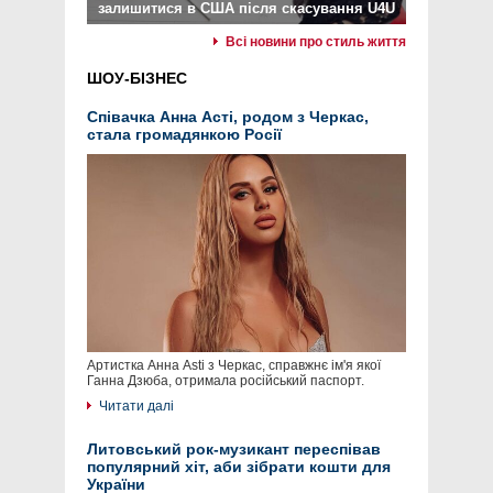
залишитися в США після скасування U4U
Всі новини про стиль життя
ШОУ-БІЗНЕС
Співачка Анна Асті, родом з Черкас,
стала громадянкою Росії
Артистка Анна Asti з Черкас, справжнє ім'я якої
Ганна Дзюба, отримала російський паспорт.
Читати далі
Литовський рок-музикант переспівав
популярний хіт, аби зібрати кошти для
України