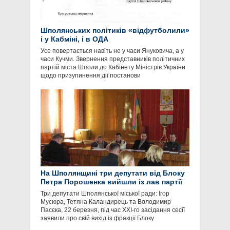
Шполянських політиків «відфутболили»
і у Кабміні, і в ОДА
Усе повертається навіть не у часи Януковича, а у
часи Кучми. Звернення представників політичних
партій міста Шполи до Кабінету Міністрів України
щодо призупинення дії постанови
На Шполянщині три депутати від Блоку
Петра Порошенка вийшли із лав партії
Три депутати Шполянської міської ради: Ігор
Мусюра, Тетяна Каландирець та Володимир
Пасєка, 22 березня, під час ХХІ-го засідання сесії
заявили про свій вихід із фракції Блоку