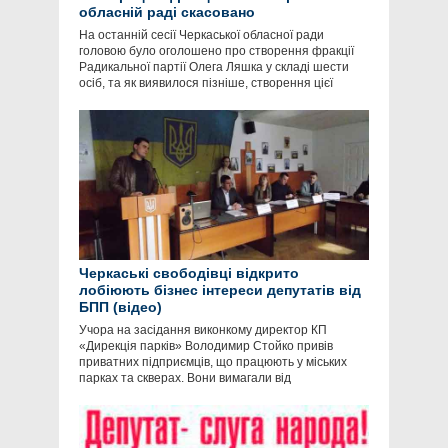
обласній раді скасовано
На останній сесії Черкаської обласної ради
головою було оголошено про створення фракції
Радикальної партії Олега Ляшка у складі шести
осіб, та як виявилося пізніше, створення цієї
Черкаські свободівці відкрито
лобіюють бізнес інтереси депутатів від
БПП (відео)
Учора на засідання виконкому директор КП
«Дирекція парків» Володимир Стойко привів
приватних підприємців, що працюють у міських
парках та скверах. Вони вимагали від