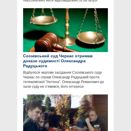
персонально несе відповідальність за галузі
Соснівський суд Черкас отримав
докази судимості Олександра
Радуцького
Відбулося чергове засідання Соснівського суду
Черкас по справі Олександр Радуцький проти
телекомпанії "Антена". Олександр Романович до
зали суду не з’явився, його інтереси