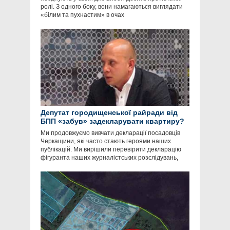
ролі. З одного боку, вони намагаються виглядати
«білим та пухнастим» в очах
Депутат городищенської райради від
БПП «забув» задекларувати квартиру?
Ми продовжуємо вивчати декларації посадовців
Черкащини, які часто стають героями наших
публікацій. Ми вирішили перевірити декларацію
фігуранта наших журналістських розслідувань,