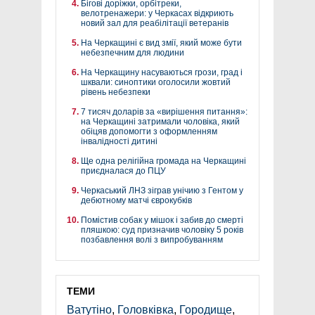
Бігові доріжки, орбітреки,
велотренажери: у Черкасах відкриють
новий зал для реабілітації ветеранів
На Черкащині є вид змії, який може бути
небезпечним для людини
На Черкащину насуваються грози, град і
шквали: синоптики оголосили жовтий
рівень небезпеки
7 тисяч доларів за «вирішення питання»:
на Черкащині затримали чоловіка, який
обіцяв допомогти з оформленням
інвалідності дитині
Ще одна релігійна громада на Черкащині
приєдналася до ПЦУ
Черкаський ЛНЗ зіграв унічию з Гентом у
дебютному матчі єврокубків
Помістив собак у мішок і забив до смерті
пляшкою: суд призначив чоловіку 5 років
позбавлення волі з випробуванням
ТЕМИ
Ватутіно
,
Головківка
,
Городище
,