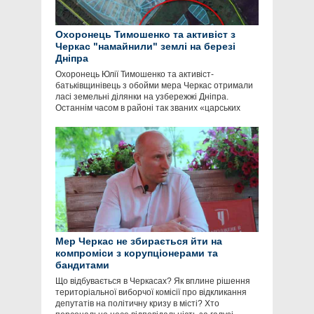
Охоронець Тимошенко та активіст з
Черкас "намайнили" землі на березі
Дніпра
Охоронець Юлії Тимошенко та активіст-
батьківщинівець з обойми мера Черкас отримали
ласі земельні ділянки на узбережжі Дніпра.
Останнім часом в районі так званих «царських
Мер Черкас не збирається йти на
компроміси з корупціонерами та
бандитами
Що відбувається в Черкасах? Як вплине рішення
територіальної виборчої комісії про відкликання
депутатів на політичну кризу в місті? Хто