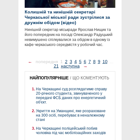
Колишній та нинішній секретарі
Черкаської міської ради зустрілися за
дружнім обідом (відео)
Нинішній секретар міськради Ярослав Нищик та
його попередник на посаді Олександр Радуцький
невимушено спілкувалися за обідом в одному із
кафе черкаського середмістя у робочий час.
←
попередня
1
2
3
4
5
6
7
8
9
10
...
21
наступна
→
НАЙПОПУЛЯРНІШЕ
/
ЩО КОМЕНТУЮТЬ
На Черкащині суд розглядатиме справу
20-річного студента, звинуваченого у
передачі ФСБ даних про енергетичний
об'єкт.
Укриття на Уманщині, яке розраховане
на 300 осіб, перебуває в неналежному
стані
На Черкащині поліцейський побив
чоловіка під час мобілізаційних заходів