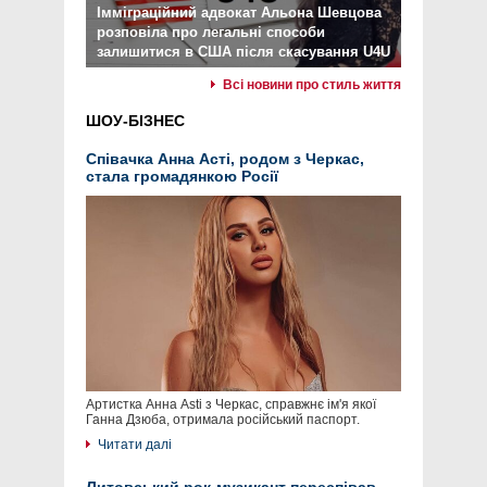
Імміграційний адвокат Альона Шевцова
розповіла про легальні способи
залишитися в США після скасування U4U
Всі новини про стиль життя
ШОУ-БІЗНЕС
Співачка Анна Асті, родом з Черкас,
стала громадянкою Росії
Артистка Анна Asti з Черкас, справжнє ім'я якої
Ганна Дзюба, отримала російський паспорт.
Читати далі