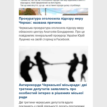
Прокуратура оголосила підозру меру
Черкас: названа причина
Черкаська прокуратура оголосила підозру меру
обласного центру Анатолію Бондаренко. Про це
повідомляє генеральний прокурор України Юрій
Луценко на своїй сторінці в Facebook.
Антирекорди Черкаської міськради: дві
третини депутатів заявляють про
особистий інтерес в рішеннях міської
ради
Дві третини черкаських депутатів вдало
поєднують у своїй діяльності досить протилежні