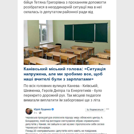
бійця Тетяна Григорівна з проханням допомогти
розібратися в неординарній ситуації яка в неї
склалась із депутатом районної ради від
Канівський міський голова: «Ситуація
напружена, але ми зробимо все, щоб
наші вчителі були з зарплатами»
По всіх головних вулицях Канева - Київській,
Шевченка, Героїв Дніпра та Енергетиків - було
перекрито дорожній рух. Так місцеві педагоги
вимагали виплатити їм заборговані ще з літа