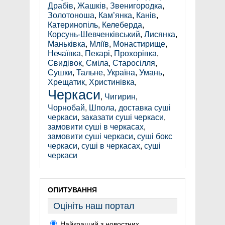
Драбів
,
Жашків
,
Звенигородка
,
Золотоноша
,
Кам’янка
,
Канів
,
Катеринопіль
,
Келеберда
,
Корсунь-Шевченківський
,
Лисянка
,
Маньківка
,
Мліїв
,
Монастирище
,
Нечаївка
,
Пекарі
,
Прохорівка
,
Свидівок
,
Сміла
,
Старосілля
,
Сушки
,
Тальне
,
Україна
,
Умань
,
Хрещатик
,
Христинівка
,
Черкаси
,
Чигирин
,
Чорнобай
,
Шпола
,
доставка суші
черкаси
,
заказати суші черкаси
,
замовити суші в черкасах
,
замовити суші черкаси
,
суші бокс
черкаси
,
суші в черкасах
,
суші
черкаси
ОПИТУВАННЯ
Оцініть наш портал
Найкращий з новостних