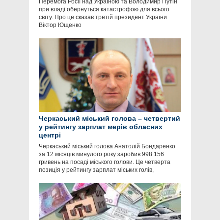
Перемога Росії над Україною та Володимир Путін
при владі обернуться катастрофою для всього
світу. Про це сказав третій президент України
Віктор Ющенко
Черкаський міський голова – четвертий
у рейтингу зарплат мерів обласних
центрі
Черкаський міський голова Анатолій Бондаренко
за 12 місяців минулого року заробив 998 156
гривень на посаді міського голови. Це четверта
позиція у рейтингу зарплат міських голів,