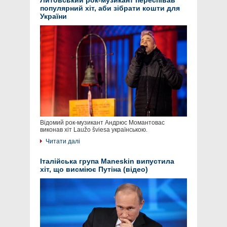
Литовський рок-музикант переспівав
популярний хіт, аби зібрати кошти для
України
Відомий рок-музикант Андрюс Момантовас
виконав хіт Laužo šviesa українською.
Читати далі
Італійська група Maneskin випустила
хіт, що висміює Путіна (відео)