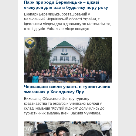
Парк природи Беремицьке – цікаві
екскурсії для вас в будь-яку пору року
Екопарк Беремицьке, розташований у
мальовничій Чернігівській області України, є
ідеальним місцем для відпочинку за містом сім’єю,
в колі друзів. Унікальне місце поєднує
Черкащани взяли участь в туристичних
змаганнях у Холодному Яру
Вихованці Обласного Центру туризму
краєзнавства та екскурсій учнівської молоді у
складі команди "Крутий підйом" долучились до
туристичних змагань імені Василя Чучупаки.