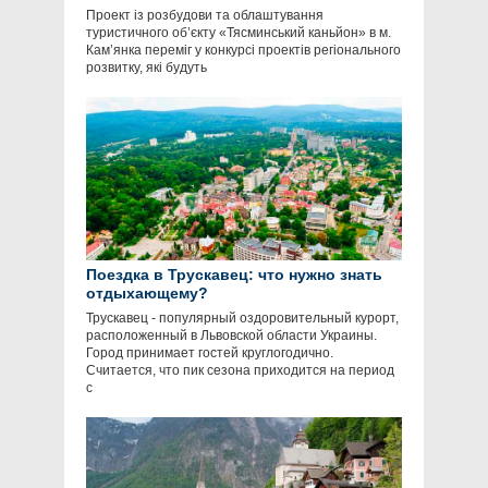
Проект із розбудови та облаштування
туристичного об’єкту «Тясминський каньйон» в м.
Кам’янка переміг у конкурсі проектів регіонального
розвитку, які будуть
Поездка в Трускавец: что нужно знать
отдыхающему?
Трускавец - популярный оздоровительный курорт,
расположенный в Львовской области Украины.
Город принимает гостей круглогодично.
Считается, что пик сезона приходится на период
с