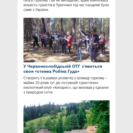
галузі туризму. І це не випадково, адже найбільша
кількість туристів в Туреччині під час пандемії була
саме з України.
У Червонослобідській ОТГ з’явиться
своя «стежка Робіна Гуда»
Створять її в рамках розвитку у громаді туризму –
майже 20 років тут діє потужний туристично-
екологічний клуб «Кипарис», що виховав у єднанні
з природою сотні