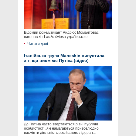
Відомий рок-музикант Андрюс Момантовас
виконав хіт Laužo šviesa українською.
Читати далі
Італійська група Maneskin випустила
хіт, що висміює Путіна (відео)
До Путіна часто звертаються різні публічні
особистості, які намагаються привселюдно
висміяти діяльність російського лідера та