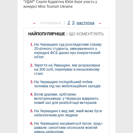
“УДАР” Сергія Кудактіна Юлія бере участь у
конкурсі Miss Tourism Ukraine
←
попередня
1
2
3
наступна
→
НАЙПОПУЛЯРНІШЕ
/
ЩО КОМЕНТУЮТЬ
На Черкащині суд розглядатиме справу
20-річного студента, звинуваченого у
передачі ФСБ даних про енергетичний
об'єкт.
Укриття на Уманщині, яке розраховане
на 300 осіб, перебуває в неналежному
стані
На Черкащині поліцейський побив
чоловіка під час мобілізаційних заходів
Бігові доріжки, орбітреки,
велотренажери: у Черкасах відкриють
новий зал для реабілітації ветеранів
На Черкащині є вид змії, який може бути
небезпечним для людини
На Черкащину насуваються грози, град і
шквали: синоптики оголосили жовтий
рівень небезпеки