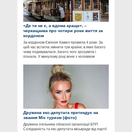
«Де ти не є, а вдома краще», –
черкащанка про чотири роки життя за
кордоном
За кордоном Євгенія Хамел прожила 4 роки. За
цей час встигла змінити три країни, в яких багато
чому подивувалася, багато чого зрозуміла і
пізнала. У минулому році вони з чоловіком
Дружина екс-депутата претендує на
звання Міс туризм (фото)
Дружина очільника обласної організації БПП
Солідарність та екс-депутата міськради від партії