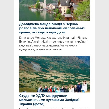
Досвідчена мандрівниця з Черкас
розповіла про непопсові європейські
країни, які варто відвідати
Князівство Монако, Казахстан, Фінляндія, Литва,
Естонія, Латвія, Чехія – це лише частина країн,
куди навідалася черкащанка. Чи не кожна
відпустка для неї – можливість
Студенти УДПУ мандрували
мальовничими куточками Західної
України (фото)