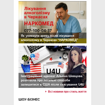
Як уникнути зриву після лікування
алкоголізму в Черкасах “НАРКОМЕД”
Імміграційний адвокат Альона Шевцова
розповіла про легальні способи
залишитися в США після скасування U4U
Всі новини про стиль життя
ШОУ-БІЗНЕС