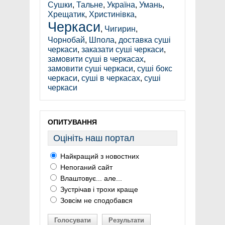
Сушки
,
Тальне
,
Україна
,
Умань
,
Хрещатик
,
Христинівка
,
Черкаси
,
Чигирин
,
Чорнобай
,
Шпола
,
доставка суші
черкаси
,
заказати суші черкаси
,
замовити суші в черкасах
,
замовити суші черкаси
,
суші бокс
черкаси
,
суші в черкасах
,
суші
черкаси
ОПИТУВАННЯ
Оцініть наш портал
Найкращий з новостних
Непоганий сайт
Влаштовує... але...
Зустрічав і трохи краще
Зовсім не сподобався
Голосувати
Результати