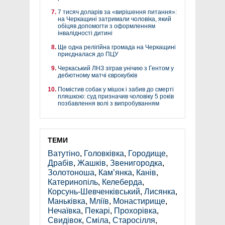
7 тисяч доларів за «вирішення питання»:
на Черкащині затримали чоловіка, який
обіцяв допомогти з оформленням
інвалідності дитині
Ще одна релігійна громада на Черкащині
приєдналася до ПЦУ
Черкаський ЛНЗ зіграв унічию з Гентом у
дебютному матчі єврокубків
Помістив собак у мішок і забив до смерті
пляшкою: суд призначив чоловіку 5 років
позбавлення волі з випробуванням
ТЕМИ
Ватутіно
,
Головківка
,
Городище
,
Драбів
,
Жашків
,
Звенигородка
,
Золотоноша
,
Кам’янка
,
Канів
,
Катеринопіль
,
Келеберда
,
Корсунь-Шевченківський
,
Лисянка
,
Маньківка
,
Мліїв
,
Монастирище
,
Нечаївка
,
Пекарі
,
Прохорівка
,
Свидівок
,
Сміла
,
Старосілля
,