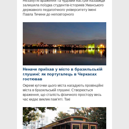
Незабутні враження та чудовий настрій назавжди
залишила поїздка студентів-істориків Уманського
державного педагогічного університету імені
Павла Тичини до неповторного
Неначе приїхав у місто в бразильській
глушині: як португалець в Черкасах
гостював
Окремі куточки цього міста нагадують провінційні
міста в бразильській глушині. Створюється
враження, що сталість фізичного простору весь
час кидає виклик пам’яті. Такі