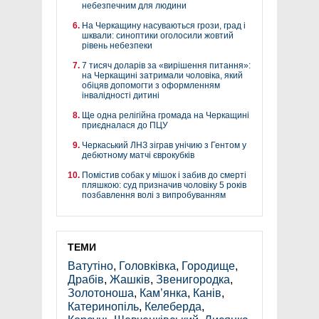
небезпечним для людини
На Черкащину насуваються грози, град і
шквали: синоптики оголосили жовтий
рівень небезпеки
7 тисяч доларів за «вирішення питання»:
на Черкащині затримали чоловіка, який
обіцяв допомогти з оформленням
інвалідності дитині
Ще одна релігійна громада на Черкащині
приєдналася до ПЦУ
Черкаський ЛНЗ зіграв унічию з Гентом у
дебютному матчі єврокубків
Помістив собак у мішок і забив до смерті
пляшкою: суд призначив чоловіку 5 років
позбавлення волі з випробуванням
ТЕМИ
Ватутіно
,
Головківка
,
Городище
,
Драбів
,
Жашків
,
Звенигородка
,
Золотоноша
,
Кам’янка
,
Канів
,
Катеринопіль
,
Келеберда
,