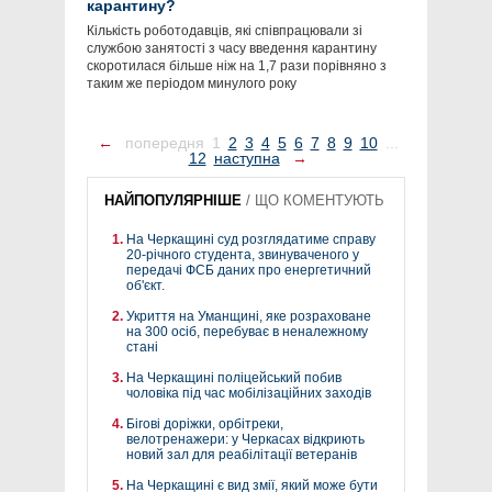
карантину?
Кількість роботодавців, які співпрацювали зі
службою занятості з часу введення карантину
скоротилася більше ніж на 1,7 рази порівняно з
таким же періодом минулого року
←
попередня
1
2
3
4
5
6
7
8
9
10
...
12
наступна
→
НАЙПОПУЛЯРНІШЕ
/
ЩО КОМЕНТУЮТЬ
На Черкащині суд розглядатиме справу
20-річного студента, звинуваченого у
передачі ФСБ даних про енергетичний
об'єкт.
Укриття на Уманщині, яке розраховане
на 300 осіб, перебуває в неналежному
стані
На Черкащині поліцейський побив
чоловіка під час мобілізаційних заходів
Бігові доріжки, орбітреки,
велотренажери: у Черкасах відкриють
новий зал для реабілітації ветеранів
На Черкащині є вид змії, який може бути