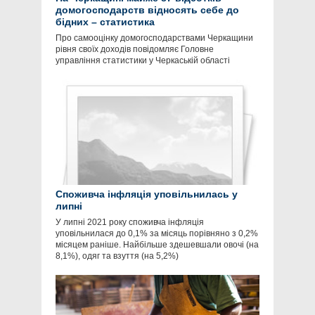
домогосподарств відносять себе до
бідних – статистика
Про самооцінку домогосподарствами Черкащини
рівня своїх доходів повідомляє Головне
управління статистики у Черкаській області
Споживча інфляція уповільнилась у
липні
У липні 2021 року споживча інфляція
уповільнилася до 0,1% за місяць порівняно з 0,2%
місяцем раніше. Найбільше здешевшали овочі (на
8,1%), одяг та взуття (на 5,2%)