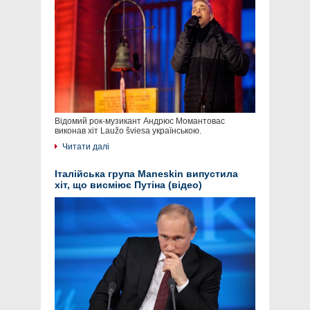
Відомий рок-музикант Андрюс Момантовас
виконав хіт Laužo šviesa українською.
Читати далі
Італійська група Maneskin випустила
хіт, що висміює Путіна (відео)