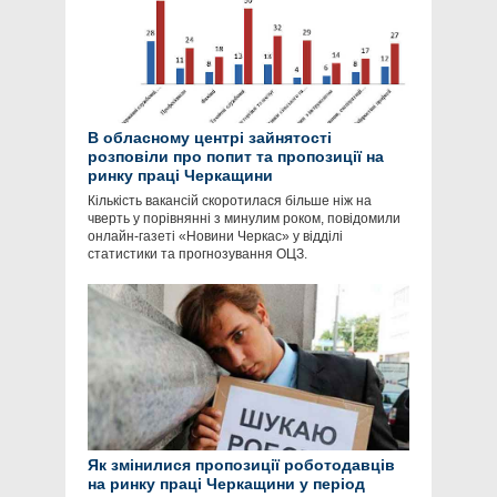
В обласному центрі зайнятості
розповіли про попит та пропозиції на
ринку праці Черкащини
Кількість вакансій скоротилася більше ніж на
чверть у порівнянні з минулим роком, повідомили
онлайн-газеті «Новини Черкас» у відділі
статистики та прогнозування ОЦЗ.
Як змінилися пропозиції роботодавців
на ринку праці Черкащини у період