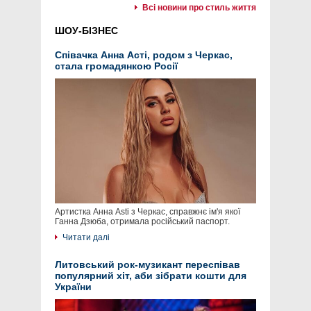
Всі новини про стиль життя
ШОУ-БІЗНЕС
Співачка Анна Асті, родом з Черкас,
стала громадянкою Росії
Артистка Анна Asti з Черкас, справжнє ім'я якої
Ганна Дзюба, отримала російський паспорт.
Читати далі
Литовський рок-музикант переспівав
популярний хіт, аби зібрати кошти для
України