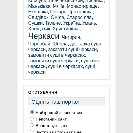
Корсунь-Шевченківський
,
Лисянка
,
Маньківка
,
Мліїв
,
Монастирище
,
Нечаївка
,
Пекарі
,
Прохорівка
,
Свидівок
,
Сміла
,
Старосілля
,
Сушки
,
Тальне
,
Україна
,
Умань
,
Хрещатик
,
Христинівка
,
Черкаси
,
Чигирин
,
Чорнобай
,
Шпола
,
доставка суші
черкаси
,
заказати суші черкаси
,
замовити суші в черкасах
,
замовити суші черкаси
,
суші бокс
черкаси
,
суші в черкасах
,
суші
черкаси
ОПИТУВАННЯ
Оцініть наш портал
Найкращий з новостних
Непоганий сайт
Влаштовує... але...
Зустрічав і трохи краще