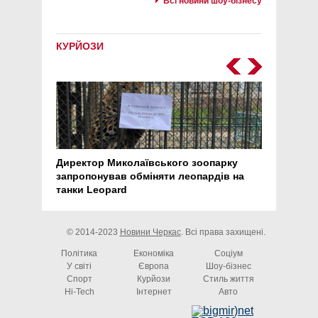
Всі новини шоу-бізнесу
КУРЙОЗИ
Директор Миколаївського зоопарку
Перс
запропонував обміняти леопардів на
30 ро
танки Leopard
арте
© 2014-2023
Новини Черкас
. Всі права захищені.
Політика
Економіка
Соціум
У світі
Європа
Шоу-бізнес
Спорт
Курйози
Стиль життя
Hi-Tech
Інтернет
Авто