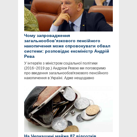
Чому запровадження
загальнообов’язкового пенсійного
накопичення може спровокувати обвал
системи: розповідає ексміністр Андрій
Рева
У інтерв'ю з міністром соціальної політики
(2016−2019 рр.) Андрієм Ревою ми поговоримо
про введення загальнообов'язкового пенсійного
накопичення в Україні. Адже нещодавно
На Черкащині майже 87 відсотків