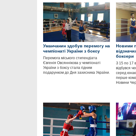
Уманчанин здобув перемогу на
Новими 
чемпіонаті України з боксу
відзначи
боксери
Перемога міського стипендіата
Євгенія Овсяннікова у чемпіонаті
З 15 по 17 
України з боксу стала гідним
відбувся че
подарунком до Дня захисника України.
серед юнакі
перше кома
Новини Чер