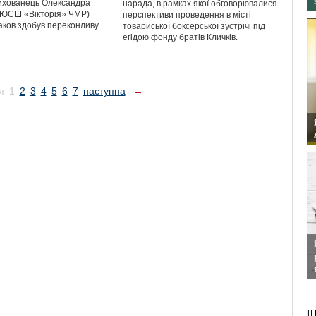
Вихованець Олександра
нарада, в рамках якої обговорювалися
ДЮСШ «Вікторія» ЧМР)
перспективи проведення в місті
ков здобув переконливу
товариської боксерської зустрічі під
егідою фонду братів Кличків.
я
1
2
3
4
5
6
7
наступна
→
Ш