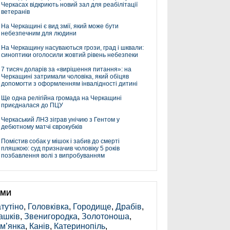
Черкасах відкриють новий зал для реабілітації
ветеранів
На Черкащині є вид змії, який може бути
небезпечним для людини
На Черкащину насуваються грози, град і шквали:
синоптики оголосили жовтий рівень небезпеки
7 тисяч доларів за «вирішення питання»: на
Черкащині затримали чоловіка, який обіцяв
допомогти з оформленням інвалідності дитині
Ще одна релігійна громада на Черкащині
приєдналася до ПЦУ
Черкаський ЛНЗ зіграв унічию з Гентом у
дебютному матчі єврокубків
Помістив собак у мішок і забив до смерті
пляшкою: суд призначив чоловіку 5 років
позбавлення волі з випробуванням
ЕМИ
тутіно
,
Головківка
,
Городище
,
Драбів
,
ашків
,
Звенигородка
,
Золотоноша
,
м’янка
,
Канів
,
Катеринопіль
,