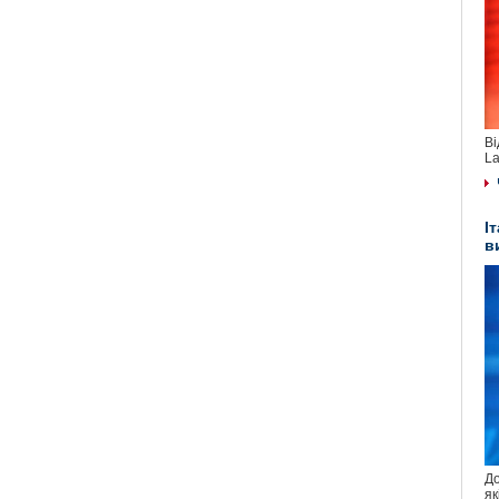
Ві
La
І
в
До
як