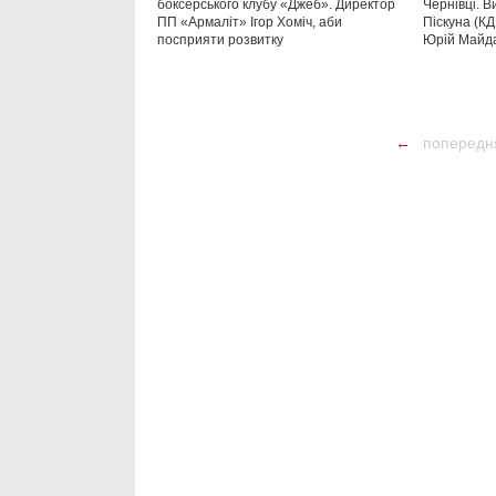
боксерського клубу «Джеб». Директор
Чернівці. 
ПП «Армаліт» Ігор Хоміч, аби
Піскуна (К
посприяти розвитку
Юрій Майда
←
попередн