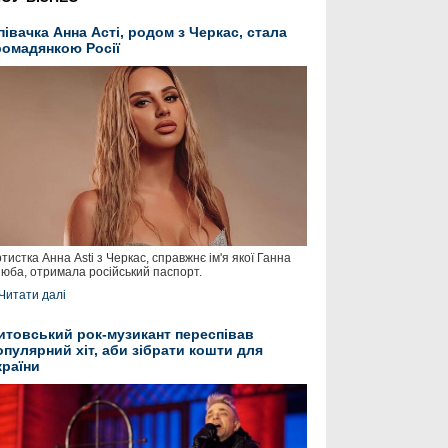
півачка Анна Асті, родом з Черкас, стала
ромадянкою Росії
тистка Анна Asti з Черкас, справжнє ім'я якої Ганна
юба, отримала російський паспорт.
Читати далі
итовський рок-музикант переспівав
опулярний хіт, аби зібрати кошти для
країни