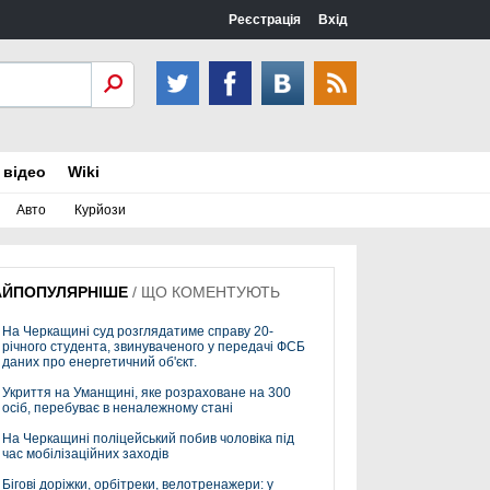
Реєстрація
Вхід
 відео
Wiki
Авто
Курйози
АЙПОПУЛЯРНІШЕ
/
ЩО КОМЕНТУЮТЬ
На Черкащині суд розглядатиме справу 20-
річного студента, звинуваченого у передачі ФСБ
даних про енергетичний об'єкт.
Укриття на Уманщині, яке розраховане на 300
осіб, перебуває в неналежному стані
На Черкащині поліцейський побив чоловіка під
час мобілізаційних заходів
Бігові доріжки, орбітреки, велотренажери: у