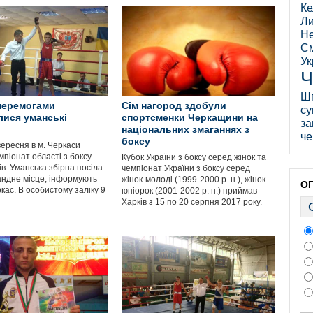
Ке
Ли
Не
См
Ук
Ч
Ш
перемогами
Сім нагород здобули
су
лися уманські
спортсменки Черкащини на
за
національних змаганнях з
че
боксу
вересня в м. Черкаси
мпіонат області з боксу
Кубок України з боксу серед жінок та
в. Уманська збірна посіла
чемпіонат України з боксу серед
ндне місце, інформують
жінок-молоді (1999-2000 р. н.), жінок-
О
кас. В особистому заліку 9
юніорок (2001-2002 р. н.) приймав
Харків з 15 по 20 серпня 2017 року.