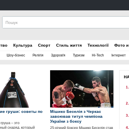
ство
Культура
Спорт
Стиль життя
Технології
Фото и
Шоу-бізнес
Релігія
Здоров'я
Туризм
Hi-Tech
Інтернет
Н
ие груши: советы по
Мішико Беселія з Черкас
завоював титул чемпіона
України з боксу
 груша – это
ный снаряд, который
25-річний боксер Мішико Беселія став