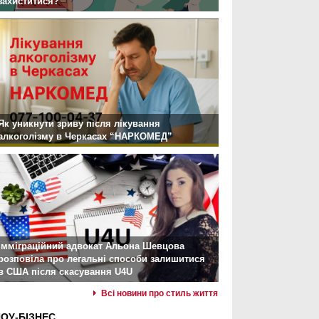
захиститися?
Як уникнути зриву після лікування
алкоголізму в Черкасах “НАРКОМЕД”
Імміграційний адвокат Альона Шевцова
розповіла про легальні способи залишитися
в США після скасування U4U
Всі новини про стиль життя
ОУ-БІЗНЕС