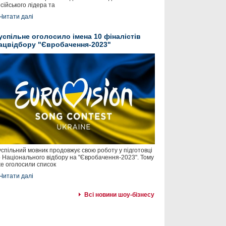
сійського лідера та
Читати далі
успільне оголосило імена 10 фіналістів
ацвідбору "Євробачення-2023"
спільний мовник продовжує свою роботу у підготовці
 Національного відбору на "Євробачення-2023". Тому
е оголосили список
Читати далі
Всі новини шоу-бізнесу