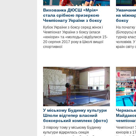
Вихованка ДЮСШ «Мрія»
Уманчани
стала срібною призеркою
на міжна
Чемпіонату України з боксу
боксу
Кубок України з боксу серед жінок і
На початку 
Чемпіонат України з боксу (класи
(Білорусь)
«юніори» та «молодь») відбулися 15-
турнір клас
20 серпня 2017 року в Школі вищої
чоловіків. 
спортивної
країн світу
У міському Будинку культури
Черкаськ
Шполи відтепер власний
Майдаков
боксерський комплекс (фото)
чемпіона
З півроку тому у міському Будинку
Чемпіонат У
культури відкрилась секція
юніорів з 