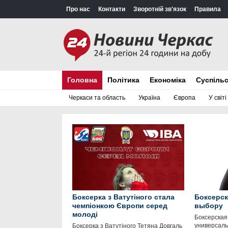
Про нас
Контакти
Зворотній зв'язок
Правила
Головна
Політика
Економіка
Суспіль
Черкаси та область
Україна
Європа
У світі
Боксерка з Ватутіного стала
Боксерск
чемпіонкою Європи серед
выбору
молоді
Боксерская
универсаль
Боксерка з Ватутіного Тетяна Довгаль