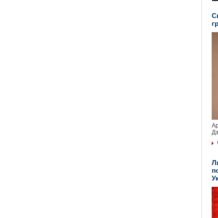
С
г
Ар
Дз
Л
п
У