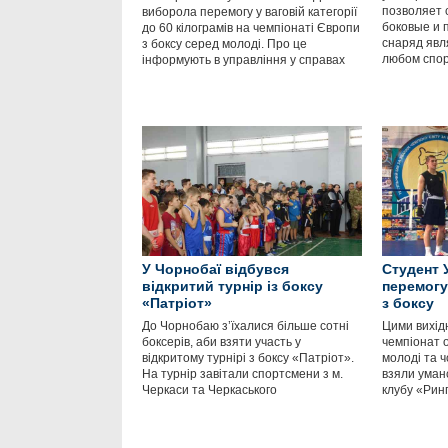
позволяет 
виборола перемогу у ваговій категорії
боковые и 
до 60 кілограмів на чемпіонаті Європи
снаряд явл
з боксу серед молоді. Про це
любом спор
інформують в управління у справах
У Чорнобаї відбувся
Студент 
відкритий турнір із боксу
перемогу
«Патріот»
з боксу
До Чорнобаю з’їхалися більше сотні
Цими вихід
боксерів, аби взяти участь у
чемпіонат о
відкритому турнірі з боксу «Патріот».
молоді та ч
На турнір завітали спортсмени з м.
взяли уманс
Черкаси та Черкаського
клубу «Рин