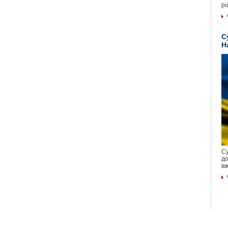
ро
С
Н
Су
до
вж