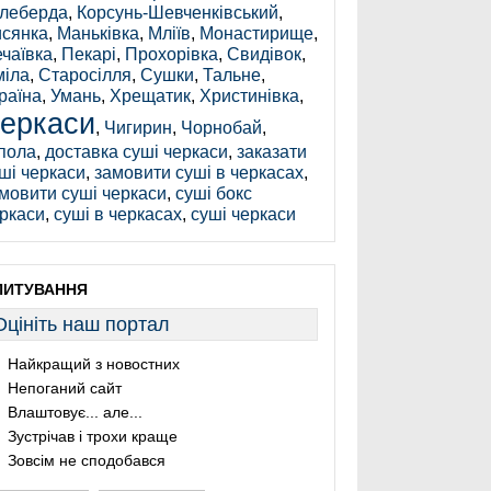
леберда
,
Корсунь-Шевченківський
,
сянка
,
Маньківка
,
Мліїв
,
Монастирище
,
чаївка
,
Пекарі
,
Прохорівка
,
Свидівок
,
іла
,
Старосілля
,
Сушки
,
Тальне
,
раїна
,
Умань
,
Хрещатик
,
Христинівка
,
еркаси
,
Чигирин
,
Чорнобай
,
пола
,
доставка суші черкаси
,
заказати
ші черкаси
,
замовити суші в черкасах
,
мовити суші черкаси
,
суші бокс
ркаси
,
суші в черкасах
,
суші черкаси
ПИТУВАННЯ
Оцініть наш портал
Найкращий з новостних
Непоганий сайт
Влаштовує... але...
Зустрічав і трохи краще
Зовсім не сподобався