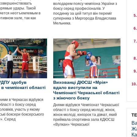
совершенствовать
володарем поясу чемпіона України з
прямые удары. Такой
боксу серед професіоналів. У
яется неотъемлемым в
поєдинку за цей титул він переміг
тивном зале, так как
суперника з Миргорода Владислава
Мельника.
УДПУ здобув
Вихованці ДЮСШ «Мрія»
 в чемпіонаті області
вдало виступили на
Чемпіонаті Черкаської області
з жіночого боксу
ними в Черкасах відбувся
бласті з боксу серед
Днями відбувся Чемпіонат Черкаської
оловіків, участь у якому
області з боксу серед молоді, жінок,
ькі боксери боксерського
жінок-молоді, юніорок та дівчат, який
Т
г». Серед
приймала спортивна зала КДЮСШ
Ва
«Вулкан» Черкаської
Ж
Ка