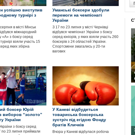
н успішно виступив
Уманські боксери здобули
родному турнірі з
перемоги на чемпіонаті
України
С
серпня в місті Мінськ
З 17 по 23 липня у місті Чернівці
 відбувся міжнародний
відбувся чемпіонат України з боксу
у «А» з боксу серед
серед юніорів, у яких взяли участь 260
У турнірі взяли участь 15
боксерів з 24 областей України.
 серед яких збірна
Спортсмени змагались у 20-ти
вагових
ий боксер Юрій
У Каневі відбудеться
 виборов “золото”
товариська боксерська
ту України
зустріч під егідою Фонду
братів Кличків
країни з боксу серед
17 по 23 липня приймали
Вчора у Каневі відбулася робоча