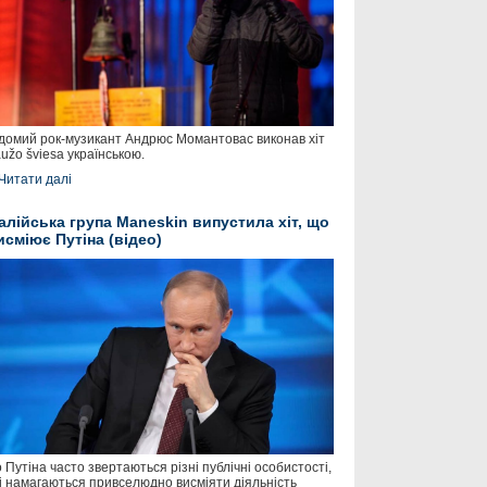
домий рок-музикант Андрюс Момантовас виконав хіт
užo šviesa українською.
Читати далі
талійська група Maneskin випустила хіт, що
исміює Путіна (відео)
 Путіна часто звертаються різні публічні особистості,
і намагаються привселюдно висміяти діяльність