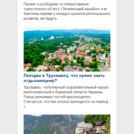
Проект із розбудови та облаштування
туристичного об’єкту «Тясминський каньйон» в м.
Кам’янка переміг у конкурсі проектів регіонального
розвитку, які будуть
Поездка в Трускавец: что нужно знать
отдыхающему?
Трускавец - популярный оздоровительный курорт,
расположенный в Львовской области Украины.
Город принимает гостей круглогодично.
Считается, что пик сезона приходится на период
с