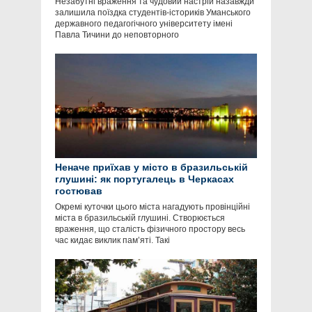
Незабутні враження та чудовий настрій назавжди
залишила поїздка студентів-істориків Уманського
державного педагогічного університету імені
Павла Тичини до неповторного
Неначе приїхав у місто в бразильській
глушині: як португалець в Черкасах
гостював
Окремі куточки цього міста нагадують провінційні
міста в бразильській глушині. Створюється
враження, що сталість фізичного простору весь
час кидає виклик пам’яті. Такі