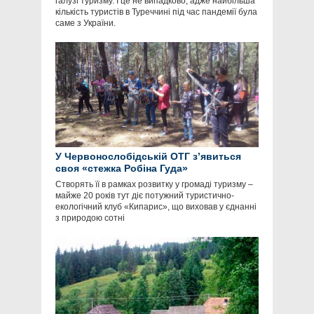
галузі туризму. І це не випадково, адже найбільша
кількість туристів в Туреччині під час пандемії була
саме з України.
У Червонослобідській ОТГ з’явиться
своя «стежка Робіна Гуда»
Створять її в рамках розвитку у громаді туризму –
майже 20 років тут діє потужний туристично-
екологічний клуб «Кипарис», що виховав у єднанні
з природою сотні