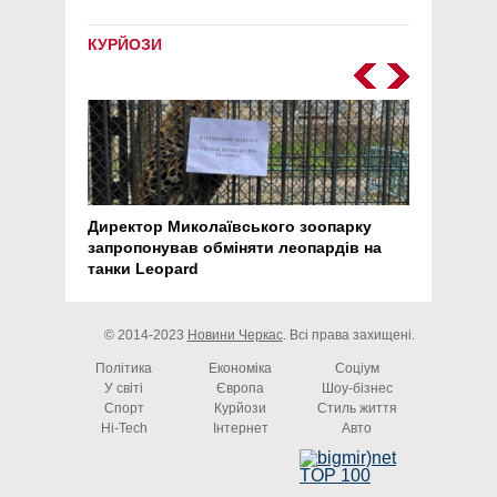
КУРЙОЗИ
Директор Миколаївського зоопарку
Перс
запропонував обміняти леопардів на
30 ро
танки Leopard
арте
© 2014-2023
Новини Черкас
. Всі права захищені.
Політика
Економіка
Соціум
У світі
Європа
Шоу-бізнес
Спорт
Курйози
Стиль життя
Hi-Tech
Інтернет
Авто