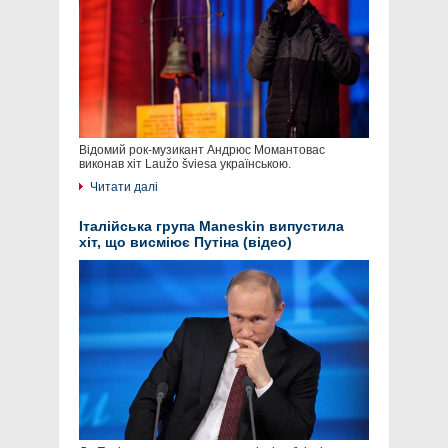
Відомий рок-музикант Андрюс Момантовас
виконав хіт Laužo šviesa українською.
Читати далі
Італійська група Maneskin випустила
хіт, що висміює Путіна (відео)