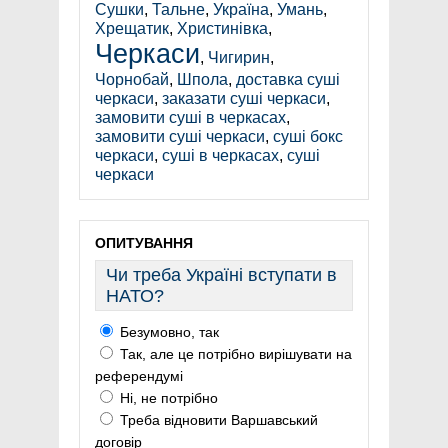
Сушки
,
Тальне
,
Україна
,
Умань
,
Хрещатик
,
Христинівка
,
Черкаси
,
Чигирин
,
Чорнобай
,
Шпола
,
доставка суші
черкаси
,
заказати суші черкаси
,
замовити суші в черкасах
,
замовити суші черкаси
,
суші бокс
черкаси
,
суші в черкасах
,
суші
черкаси
ОПИТУВАННЯ
Чи треба Україні вступати в
НАТО?
Безумовно, так
Так, але це потрібно вирішувати на
референдумі
Ні, не потрібно
Треба відновити Варшавський
договір