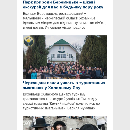
Парк природи Беремицьке – цікаві
екскурсії для вас в будь-яку пору року
Екопарк Беремицьке, розташований у
мальовничій Чернігівській області України, є
ідеальним місцем для відпочинку за містом сім’єю,
в колі друзів. Унікальне місце поєднує
Черкащани взяли участь в туристичних
змаганнях у Холодному Яру
Вихованці Обласного Центру туризму
краєзнавства та екскурсій учнівської молоді у
складі команди "Крутий підйом" долучились до
туристичних змагань імені Василя Чучупаки.