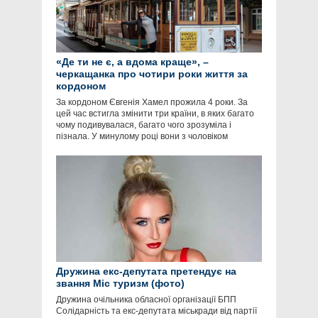
«Де ти не є, а вдома краще», –
черкащанка про чотири роки життя за
кордоном
За кордоном Євгенія Хамел прожила 4 роки. За
цей час встигла змінити три країни, в яких багато
чому подивувалася, багато чого зрозуміла і
пізнала. У минулому році вони з чоловіком
Дружина екс-депутата претендує на
звання Міс туризм (фото)
Дружина очільника обласної організації БПП
Солідарність та екс-депутата міськради від партії