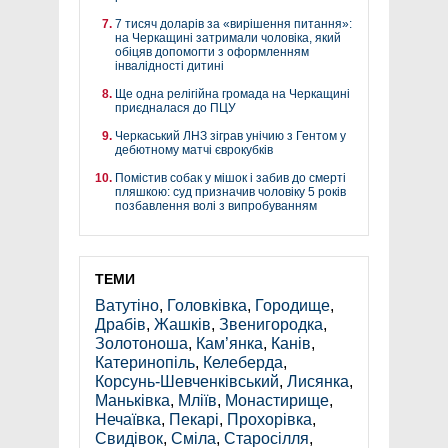
7 тисяч доларів за «вирішення питання»:
на Черкащині затримали чоловіка, який
обіцяв допомогти з оформленням
інвалідності дитині
Ще одна релігійна громада на Черкащині
приєдналася до ПЦУ
Черкаський ЛНЗ зіграв унічию з Гентом у
дебютному матчі єврокубків
Помістив собак у мішок і забив до смерті
пляшкою: суд призначив чоловіку 5 років
позбавлення волі з випробуванням
ТЕМИ
Ватутіно
,
Головківка
,
Городище
,
Драбів
,
Жашків
,
Звенигородка
,
Золотоноша
,
Кам’янка
,
Канів
,
Катеринопіль
,
Келеберда
,
Корсунь-Шевченківський
,
Лисянка
,
Маньківка
,
Мліїв
,
Монастирище
,
Нечаївка
,
Пекарі
,
Прохорівка
,
Свидівок
,
Сміла
,
Старосілля
,