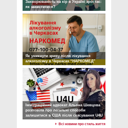
Захворюваність на кір в Україні зростає:
як захиститися?
Як уникнути зриву після лікування
алкоголізму в Черкасах “НАРКОМЕД”
Імміграційний адвокат Альона Шевцова
розповіла про легальні способи
залишитися в США після скасування U4U
Всі новини про стиль життя