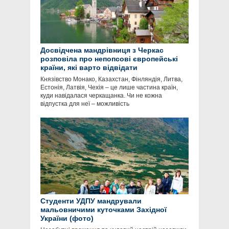
Досвідчена мандрівниця з Черкас
розповіла про непопсові європейські
країни, які варто відвідати
Князівство Монако, Казахстан, Фінляндія, Литва,
Естонія, Латвія, Чехія – це лише частина країн,
куди навідалася черкащанка. Чи не кожна
відпустка для неї – можливість
Студенти УДПУ мандрували
мальовничими куточками Західної
України (фото)