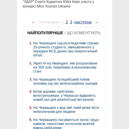
“УДАР” Сергія Кудактіна Юлія бере участь у
конкурсі Miss Tourism Ukraine
←
попередня
1
2
3
наступна
→
НАЙПОПУЛЯРНІШЕ
/
ЩО КОМЕНТУЮТЬ
На Черкащині суд розглядатиме справу
20-річного студента, звинуваченого у
передачі ФСБ даних про енергетичний
об'єкт.
Укриття на Уманщині, яке розраховане
на 300 осіб, перебуває в неналежному
стані
На Черкащині поліцейський побив
чоловіка під час мобілізаційних заходів
Бігові доріжки, орбітреки,
велотренажери: у Черкасах відкриють
новий зал для реабілітації ветеранів
На Черкащині є вид змії, який може бути
небезпечним для людини
На Черкащину насуваються грози, град і
шквали: синоптики оголосили жовтий
рівень небезпеки