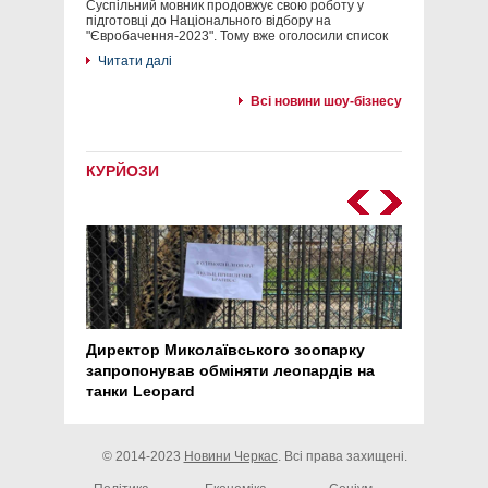
Суспільний мовник продовжує свою роботу у
підготовці до Національного відбору на
"Євробачення-2023". Тому вже оголосили список
Читати далі
Всі новини шоу-бізнесу
КУРЙОЗИ
Директор Миколаївського зоопарку
Перс
запропонував обміняти леопардів на
30 ро
танки Leopard
арте
© 2014-2023
Новини Черкас
. Всі права захищені.