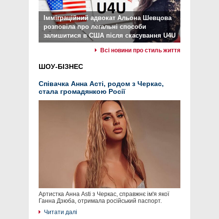
Імміграційний адвокат Альона Шевцова
розповіла про легальні способи
залишитися в США після скасування U4U
Всі новини про стиль життя
ШОУ-БІЗНЕС
Співачка Анна Асті, родом з Черкас,
стала громадянкою Росії
Артистка Анна Asti з Черкас, справжнє ім'я якої
Ганна Дзюба, отримала російський паспорт.
Читати далі