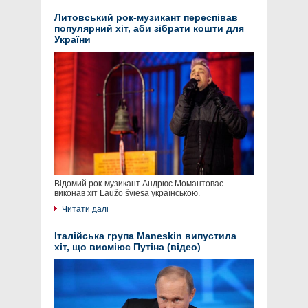
Литовський рок-музикант переспівав
популярний хіт, аби зібрати кошти для
України
Відомий рок-музикант Андрюс Момантовас
виконав хіт Laužo šviesa українською.
Читати далі
Італійська група Maneskin випустила
хіт, що висміює Путіна (відео)