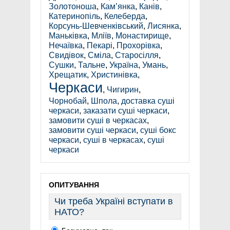
Золотоноша
,
Кам’янка
,
Канів
,
Катеринопіль
,
Келеберда
,
Корсунь-Шевченківський
,
Лисянка
,
Маньківка
,
Мліїв
,
Монастирище
,
Нечаївка
,
Пекарі
,
Прохорівка
,
Свидівок
,
Сміла
,
Старосілля
,
Сушки
,
Тальне
,
Україна
,
Умань
,
Хрещатик
,
Христинівка
,
Черкаси
,
Чигирин
,
Чорнобай
,
Шпола
,
доставка суші
черкаси
,
заказати суші черкаси
,
замовити суші в черкасах
,
замовити суші черкаси
,
суші бокс
черкаси
,
суші в черкасах
,
суші
черкаси
ОПИТУВАННЯ
Чи треба Україні вступати в
НАТО?