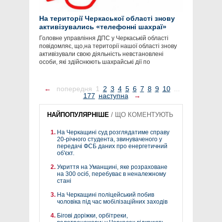
На території Черкаської області знову
активізувались «телефонні шахраї»
Головне управління ДПС у Черкаській області
повідомляє, що,на території нашої області знову
активізували свою діяльність невстановлені
особи, які здійснюють шахрайські дії по
←
попередня
1
2
3
4
5
6
7
8
9
10
...
177
наступна
→
НАЙПОПУЛЯРНІШЕ
/
ЩО КОМЕНТУЮТЬ
На Черкащині суд розглядатиме справу
20-річного студента, звинуваченого у
передачі ФСБ даних про енергетичний
об'єкт.
Укриття на Уманщині, яке розраховане
на 300 осіб, перебуває в неналежному
стані
На Черкащині поліцейський побив
чоловіка під час мобілізаційних заходів
Бігові доріжки, орбітреки,