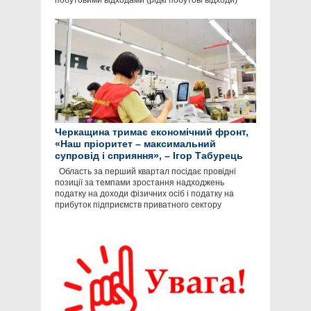
побутовими відходами (рідкі побутові відходи)
Черкащина тримає економічний фронт,
«Наш пріоритет – максимальний
супровід і сприяння», – Ігор Табурець
Область за перший квартал посідає провідні
позиції за темпами зростання надходжень
податку на доходи фізичних осіб і податку на
прибуток підприємств приватного сектору