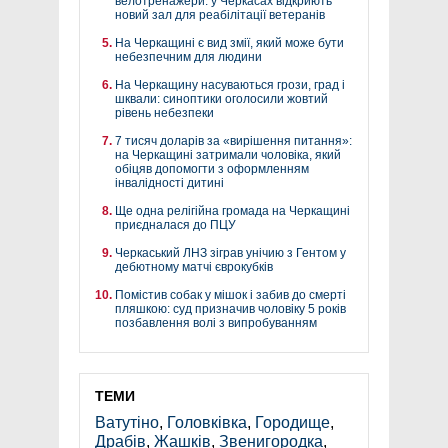
велотренажери: у Черкасах відкриють
новий зал для реабілітації ветеранів
На Черкащині є вид змії, який може бути
небезпечним для людини
На Черкащину насуваються грози, град і
шквали: синоптики оголосили жовтий
рівень небезпеки
7 тисяч доларів за «вирішення питання»:
на Черкащині затримали чоловіка, який
обіцяв допомогти з оформленням
інвалідності дитині
Ще одна релігійна громада на Черкащині
приєдналася до ПЦУ
Черкаський ЛНЗ зіграв унічию з Гентом у
дебютному матчі єврокубків
Помістив собак у мішок і забив до смерті
пляшкою: суд призначив чоловіку 5 років
позбавлення волі з випробуванням
ТЕМИ
Ватутіно
,
Головківка
,
Городище
,
Драбів
,
Жашків
,
Звенигородка
,