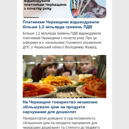
Платникам Черкащини відшкодували
більше 1,2 мільярда гривень ПДВ
Більше 1,2 мільярда гривень ПДВ відшкодували
платникам Черкащини з початку року. Про це
інформує в.о. начальника Головного управління
ДПС у Черкаській області Володимир Жаврід.
На Черкащині товариство незаконно
збільшувало ціни на продукти
харчування для дошколят
Прокуратурою доведено в суді незаконність
збільшення ціни на продукти харчування для
черкаських дошкільнят та стягнуто до бюджету