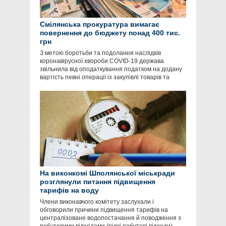
Смілянська прокуратура вимагає
повернення до бюджету понад 400 тис.
грн
З метою боротьби та подолання наслідків
коронавірусної хвороби COVID-19 держава
звільнила від оподаткування податком на додану
вартість певні операції із закупівлі товарів та
На виконкомі Шполянської міськради
розглянули питання підвищення
тарифів на воду
Члени виконавчого комітету заслухали і
обговорили причини підвищення тарифів на
централізоване водопостачання й поводження з