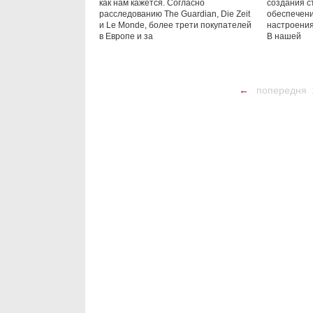
как нам кажется. Согласно
создания с
расследованию The Guardian, Die Zeit
обеспечени
и Le Monde, более трети покупателей
настроения
в Европе и за
В нашей
←
попередня