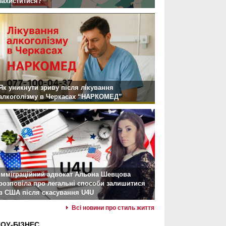
захиститися?
Як уникнути зриву після лікування
алкоголізму в Черкасах “НАРКОМЕД”
Імміграційний адвокат Альона Шевцова
розповіла про легальні способи залишитися
в США після скасування U4U
Всі новини про стиль життя
ОУ-БІЗНЕС