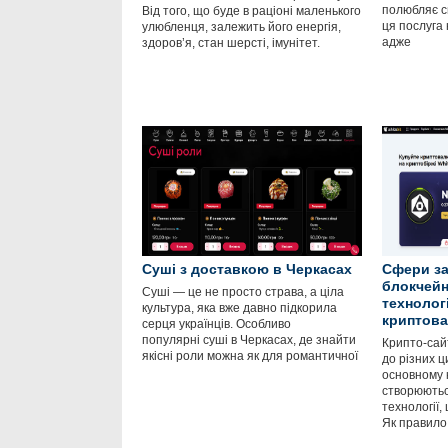
полюбляє с
Від того, що буде в раціоні маленького
ця послуга
улюбленця, залежить його енергія,
адже
здоров’я, стан шерсті, імунітет.
Суші з доставкою в Черкасах
Сфери за
блокчейн
Суші — це не просто страва, а ціла
технолог
культура, яка вже давно підкорила
криптов
серця українців. Особливо
популярні суші в Черкасах, де знайти
Крипто-сайт
якісні роли можна як для романтичної
до різних ц
основному 
створюютьс
технології,
Як правило