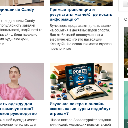
дильників Candy
Прямые трансляции и
у
результаты матчей: где искать
информацию?
С
і холодильники Candy
популярність завдяки
Букмекеры предлагают делать ставки
іональності, надійності та
на события в десятках видов спорта.
дизайну. Вони ідеально
Для любителей непопулярных и
ля будь-якої кухні,
экзотических игр это настоящий
ючи
Клондайк. Но основная масса игроков
предпочитает
ать одежду для
Изучение покера в онлайн-
о самочувствия?
школе: какие курсы подойдут
ское руководство
игрокам?
вильной одежды имеет
Школа покера Academypoker создана
начение не только для
для людей, желающих повысить свой