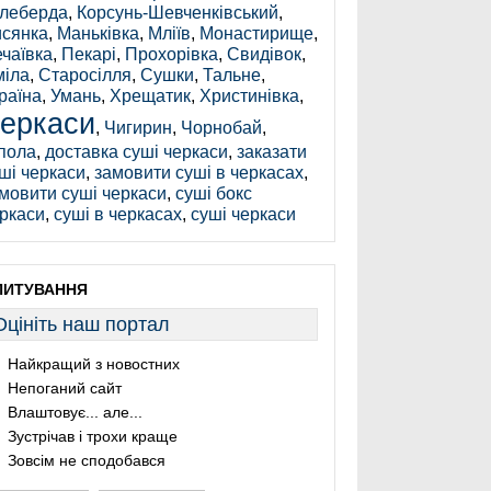
леберда
,
Корсунь-Шевченківський
,
сянка
,
Маньківка
,
Мліїв
,
Монастирище
,
чаївка
,
Пекарі
,
Прохорівка
,
Свидівок
,
іла
,
Старосілля
,
Сушки
,
Тальне
,
раїна
,
Умань
,
Хрещатик
,
Христинівка
,
еркаси
,
Чигирин
,
Чорнобай
,
пола
,
доставка суші черкаси
,
заказати
ші черкаси
,
замовити суші в черкасах
,
мовити суші черкаси
,
суші бокс
ркаси
,
суші в черкасах
,
суші черкаси
ПИТУВАННЯ
Оцініть наш портал
Найкращий з новостних
Непоганий сайт
Влаштовує... але...
Зустрічав і трохи краще
Зовсім не сподобався