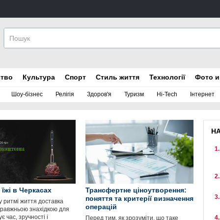
ство
Культура
Спорт
Стиль життя
Технології
Фото и
Шоу-бізнес
Релігія
Здоров'я
Туризм
Hi-Tech
Інтернет
Н
 їжі в Черкасах
Трансфертне ціноутворення:
поняття та критерії визначення
у ритмі життя доставка
операцій
справжньою знахідкою для
ує час, зручності і
Перед тим, як зрозуміти, що таке