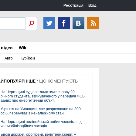
Реєстрація
Вхід
 відео
Wiki
Авто
Курйози
АЙПОПУЛЯРНІШЕ
/
ЩО КОМЕНТУЮТЬ
На Черкащині суд розглядатиме справу 20-
річного студента, звинуваченого у передачі ФСБ
даних про енергетичний об'єкт.
Укриття на Уманщині, яке розраховане на 300
осіб, перебуває в неналежному стані
На Черкащині поліцейський побив чоловіка під
час мобілізаційних заходів
Бігові доріжки, орбітреки, велотренажери: у