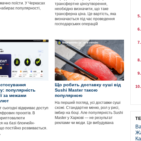
мачно поїсти. У Черкасах
трансфертне ціноутворення,
 набирає популярності,
необхідно визначити, що таке
трансферна ціна. Це вартість, яка
визначається під час проведення
господарських операцій
стосування
Що робить доставку суші від
у: популярність
Sushi Master такою
ії за межами
популярною
алют
На перший погляд, усі доставки суші
схожі. Стандартне меню, рол у рисі,
 сьогодні відкриває доступ
імбир на боці. Але популярність Sushi
ифрових проєктів. В
Master у Харкові — не результат
криптовалюти
Т
реклами чи моди. Це вибудувана
я на базі блокчейн-
Ва
 що постійно розвивається.
Ж
,
Ка