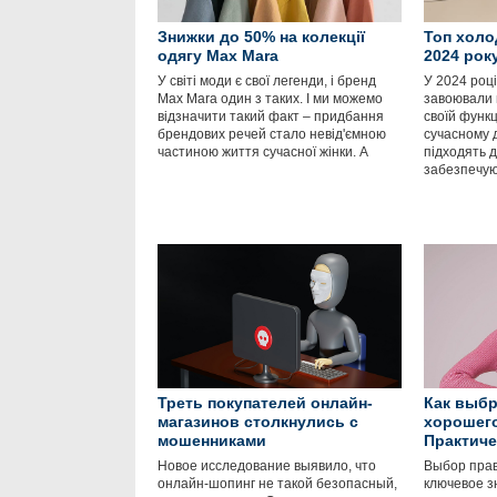
Знижки до 50% на колекції
Топ холо
одягу Max Mara
2024 рок
У світі моди є свої легенди, і бренд
У 2024 роц
Max Mara один з таких. І ми можемо
завоювали 
відзначити такий факт – придбання
своїй функц
брендових речей стало невід'ємною
сучасному 
частиною життя сучасної жінки. А
підходять д
забезпечу
Треть покупателей онлайн-
Как выбр
магазинов столкнулись с
хорошег
мошенниками
Практиче
Новое исследование выявило, что
Выбор пра
онлайн-шопинг не такой безопасный,
ключевое з