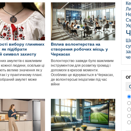
Ке
Ли
Не
См
Ук
Ч
Ш
сті вибору глиняних
Вплив волонтерства на
су
 як підібрати
створення робочих місць у
за
й символ захисту
Черкасах
че
яних амулетів є важливим
Волонтерство завжди було важливим
кожної людини, оскільки ці
інструментом для розвитку громад і
ють велике значення як у
допомоги в кризові моменти.
так і у практичному плані.
Особливо це відчувається в Черкасах,
О
 обраний амулет може
де волонтерські ініціативи під час
війни