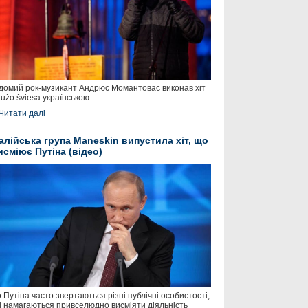
домий рок-музикант Андрюс Момантовас виконав хіт
užo šviesa українською.
Читати далі
талійська група Maneskin випустила хіт, що
исміює Путіна (відео)
 Путіна часто звертаються різні публічні особистості,
і намагаються привселюдно висміяти діяльність