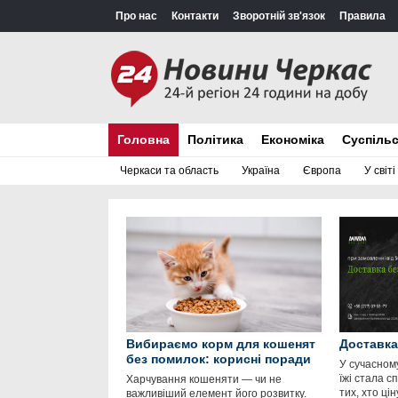
Про нас
Контакти
Зворотній зв'язок
Правила
Головна
Політика
Економіка
Суспіль
Черкаси та область
Україна
Європа
У світі
Вибираємо корм для кошенят
Доставка
без помилок: корисні поради
У сучасном
їжі стала 
Харчування кошеняти — чи не
тих, хто цін
важливіший елемент його розвитку.