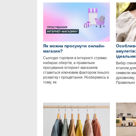
Як можна просунути онлайн-
Особливо
магазин?
амулетів:
ідеальни
Сьогодні торгівля в інтернеті стрімко
набирає обертів, а правильне
Вибір глин
просування інтернет-магазинів
етапом для 
ставиться ключовим фактором їхнього
символи ма
розвитку і процвітання. Розберімось в
духовному, 
тому, як
Правильно