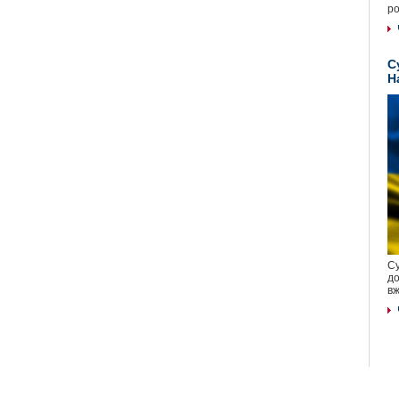
ро
С
Н
Су
до
вж