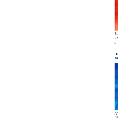
Ві
La
І
в
До
як