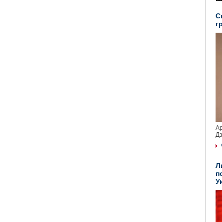
С
г
Ар
Дз
Л
п
У