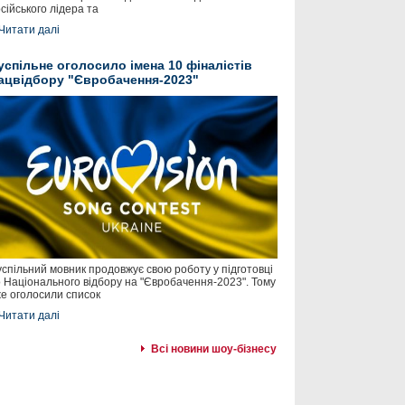
сійського лідера та
Читати далі
успільне оголосило імена 10 фіналістів
ацвідбору "Євробачення-2023"
спільний мовник продовжує свою роботу у підготовці
 Національного відбору на "Євробачення-2023". Тому
е оголосили список
Читати далі
Всі новини шоу-бізнесу