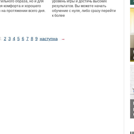
тильного образа, но и для
уровень игры и достичь высоких
я комфорта и хорошего
результатов. Вы можете начать
 на протяжении всего дня.
обучение с нуля, либо сразу перейти
к более
1
2
3
4
5
6
7
8
9
наступна
→
Ш