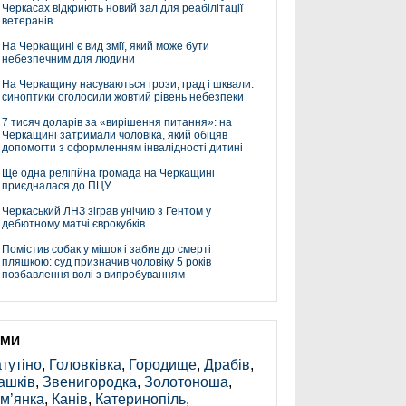
Черкасах відкриють новий зал для реабілітації
ветеранів
На Черкащині є вид змії, який може бути
небезпечним для людини
На Черкащину насуваються грози, град і шквали:
синоптики оголосили жовтий рівень небезпеки
7 тисяч доларів за «вирішення питання»: на
Черкащині затримали чоловіка, який обіцяв
допомогти з оформленням інвалідності дитині
Ще одна релігійна громада на Черкащині
приєдналася до ПЦУ
Черкаський ЛНЗ зіграв унічию з Гентом у
дебютному матчі єврокубків
Помістив собак у мішок і забив до смерті
пляшкою: суд призначив чоловіку 5 років
позбавлення волі з випробуванням
ЕМИ
тутіно
,
Головківка
,
Городище
,
Драбів
,
ашків
,
Звенигородка
,
Золотоноша
,
м’янка
,
Канів
,
Катеринопіль
,