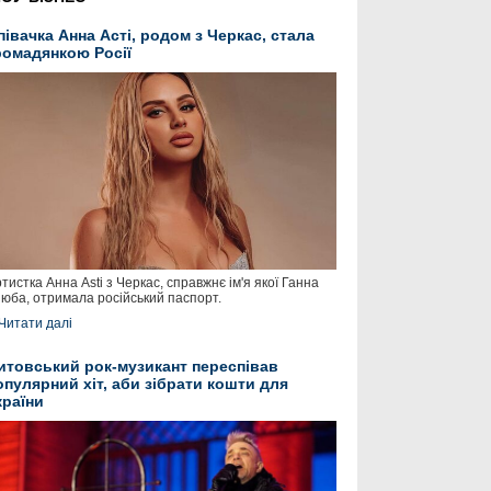
півачка Анна Асті, родом з Черкас, стала
ромадянкою Росії
тистка Анна Asti з Черкас, справжнє ім'я якої Ганна
юба, отримала російський паспорт.
Читати далі
итовський рок-музикант переспівав
опулярний хіт, аби зібрати кошти для
країни