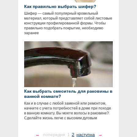
Как правильно выбрать шифер?
Шифер — самый популярный кровельный
материал, который представляет собой листовые
конструкции профилированной формы. Чтобы
правильно подобрать покрытие, необходимо
заранее
Как выбрать смеситель для раковины в
ванной комнате?
Как и в случае с любой заменой или ремонтом,
начните с учета потребностей в доме при походе
в ванную комнату. Вы моете волосы в раковине?
Сделайте жизнь легче с высоким дуговым
←
попередня
1
2
наступна
→