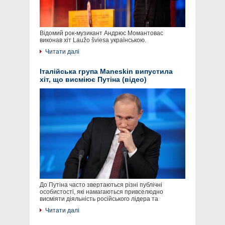
Відомий рок-музикант Андрюс Момантовас
виконав хіт Laužo šviesa українською.
Читати далі
Італійська група Maneskin випустила
хіт, що висміює Путіна (відео)
До Путіна часто звертаються різні публічні
особистості, які намагаються привселюдно
висміяти діяльність російського лідера та
Читати далі