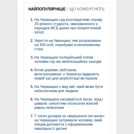
НАЙПОПУЛЯРНІШЕ
/
ЩО КОМЕНТУЮТЬ
На Черкащині суд розглядатиме справу
20-річного студента, звинуваченого у
передачі ФСБ даних про енергетичний
об'єкт.
Укриття на Уманщині, яке розраховане
на 300 осіб, перебуває в неналежному
стані
На Черкащині поліцейський побив
чоловіка під час мобілізаційних заходів
Бігові доріжки, орбітреки,
велотренажери: у Черкасах відкриють
новий зал для реабілітації ветеранів
На Черкащині є вид змії, який може бути
небезпечним для людини
На Черкащину насуваються грози, град і
шквали: синоптики оголосили жовтий
рівень небезпеки
7 тисяч доларів за «вирішення питання»:
на Черкащині затримали чоловіка, який
обіцяв допомогти з оформленням
інвалідності дитині