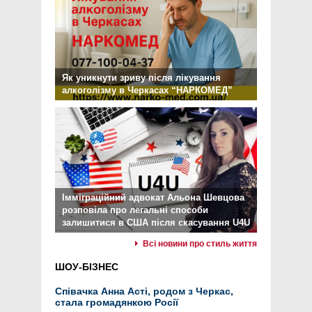
Як уникнути зриву після лікування
алкоголізму в Черкасах “НАРКОМЕД”
Імміграційний адвокат Альона Шевцова
розповіла про легальні способи
залишитися в США після скасування U4U
Всі новини про стиль життя
ШОУ-БІЗНЕС
Співачка Анна Асті, родом з Черкас,
стала громадянкою Росії