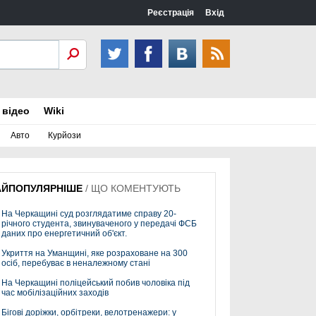
Реєстрація
Вхід
 відео
Wiki
Авто
Курйози
АЙПОПУЛЯРНІШЕ
/
ЩО КОМЕНТУЮТЬ
На Черкащині суд розглядатиме справу 20-
річного студента, звинуваченого у передачі ФСБ
даних про енергетичний об'єкт.
Укриття на Уманщині, яке розраховане на 300
осіб, перебуває в неналежному стані
На Черкащині поліцейський побив чоловіка під
час мобілізаційних заходів
Бігові доріжки, орбітреки, велотренажери: у