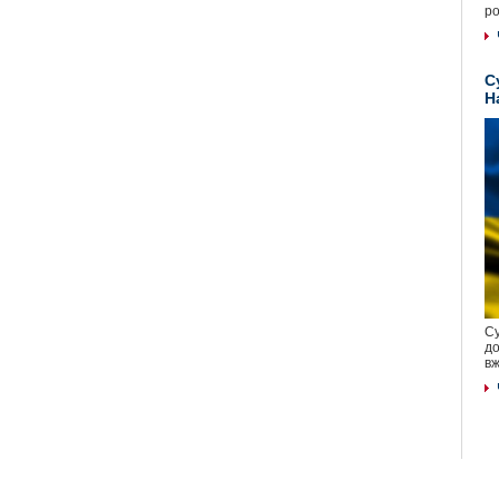
ро
С
Н
Су
до
вж