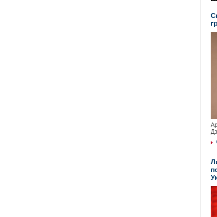
С
г
Ар
Дз
Л
п
У