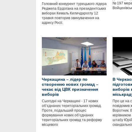
№ 197 мера
Головний конкурент турецького лідера
Войцехівсь
Реджепа Ердогана на президентських
виборах Кемаль Киличдароглу 12
травня повторив звинувачення на
адресу Росії.
Черкащина – лідер по
В Черкас
створенню нових громад –
підготов
чекає від ЦВК призначення
виборів 
виборів
міськрад
Сьогодні на Черкащині - 17 нових
Про це на с
об’єднаних територіальних громад.
повідомив 
Проте, подальший процес
Воротник. В
формування нових об’єднаних
керівником
територіальних громад та реформу
штабу Юрій
місцевого
скандально