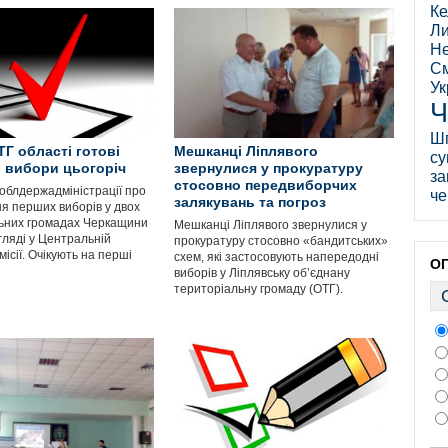
Ке
Ли
Не
См
Ук
Ч
Ш
ТГ області готові
Мешканці Ліплявого
су
 вибори цьогоріч
звернулися у прокуратуру
за
стосовно передвиборчих
облдержадміністрації про
че
залякувань та погроз
я перших виборів у двох
ьних громадах Черкащини
Мешканці Ліплявого звернулися у
гляді у Центральній
прокуратуру стосовно «бандитських»
місії. Очікують на перші
схем, які застосовують напередодні
О
виборів у Ліплявську об’єднану
територіальну громаду (ОТГ).