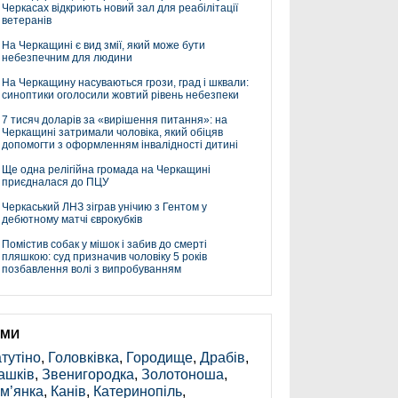
Черкасах відкриють новий зал для реабілітації
ветеранів
На Черкащині є вид змії, який може бути
небезпечним для людини
На Черкащину насуваються грози, град і шквали:
синоптики оголосили жовтий рівень небезпеки
7 тисяч доларів за «вирішення питання»: на
Черкащині затримали чоловіка, який обіцяв
допомогти з оформленням інвалідності дитині
Ще одна релігійна громада на Черкащині
приєдналася до ПЦУ
Черкаський ЛНЗ зіграв унічию з Гентом у
дебютному матчі єврокубків
Помістив собак у мішок і забив до смерті
пляшкою: суд призначив чоловіку 5 років
позбавлення волі з випробуванням
ЕМИ
тутіно
,
Головківка
,
Городище
,
Драбів
,
ашків
,
Звенигородка
,
Золотоноша
,
м’янка
,
Канів
,
Катеринопіль
,