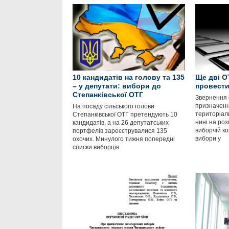
10 кандидатів на голову та 135
Ще дві О
– у депутати: вибори до
провести
Степанківської ОТГ
Звернення 
призначенн
На посаду сільського голови
територіал
Степанківської ОТГ претендують 10
нині на роз
кандидатів, а на 26 депутатських
виборчій ко
портфелів зареєструвалися 135
вибори у
охочих. Минулого тижня попередні
списки виборців