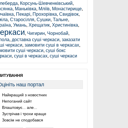
леберда
,
Корсунь-Шевченківський
,
сянка
,
Маньківка
,
Мліїв
,
Монастирище
,
чаївка
,
Пекарі
,
Прохорівка
,
Свидівок
,
іла
,
Старосілля
,
Сушки
,
Тальне
,
раїна
,
Умань
,
Хрещатик
,
Христинівка
,
еркаси
,
Чигирин
,
Чорнобай
,
пола
,
доставка суші черкаси
,
заказати
ші черкаси
,
замовити суші в черкасах
,
мовити суші черкаси
,
суші бокс
ркаси
,
суші в черкасах
,
суші черкаси
ПИТУВАННЯ
Оцініть наш портал
Найкращий з новостних
Непоганий сайт
Влаштовує... але...
Зустрічав і трохи краще
Зовсім не сподобався