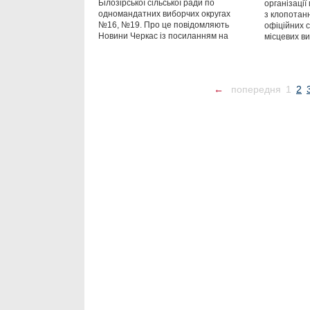
Білозірської сільської ради по
організаці
одномандатних виборчих округах
з клопотан
№16, №19. Про це повідомляють
офіційних 
Новини Черкас із посиланням на
місцевих ви
←
попередня
1
2