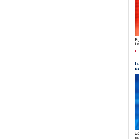
Ві
La
І
в
До
як