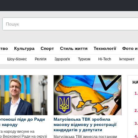
ство
Культура
Спорт
Стиль життя
Технології
Фото и
Шоу-бізнес
Релігія
Здоров'я
Туризм
Hi-Tech
Інтернет
Н
тоноші піде до Ради
Матусівська ТВК зробила
и народу
масову відмову у реєстрації
кандидатів у депутати
га народу висуне на
о Верховної Ради на окрузі
Матусівська ТВК винесла постанови