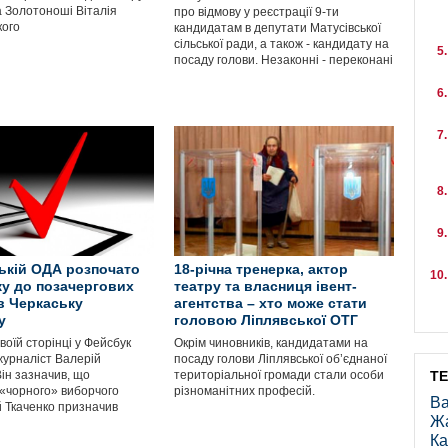
 Золотоноші Віталія
про відмову у реєстрації 9-ти
кого
кандидатам в депутати Матусівської
сільської ради, а також - кандидату на
посаду голови. Незаконні - переконані
ькій ОДА розпочато
18-річна тренерка, актор
ку до позачергових
театру та власниця івент-
в Черкаську
агентства – хто може стати
у
головою Ліплявської ОТГ
воїй сторінці у Фейсбук
Окрім чиновників, кандидатами на
журналіст Валерій
посаду голови Ліплявської об’єднаної
ін зазначив, що
територіальної громади стали особи
Т
 «чорного» виборчого
різноманітних професій.
Ва
 Ткаченко призначив
Ж
Ка