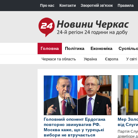
Про нас
Контакти
Зворотній зв'язок
Правила
Головна
Політика
Економіка
Суспіль
Черкаси та область
Україна
Європа
У світі
Головний опонент Ердогана
Мер Золо
повторно звинуватив РФ.
від Слуг
Москва каже, що у турецькі
Партія Слу
вибори не втручається
довибори д