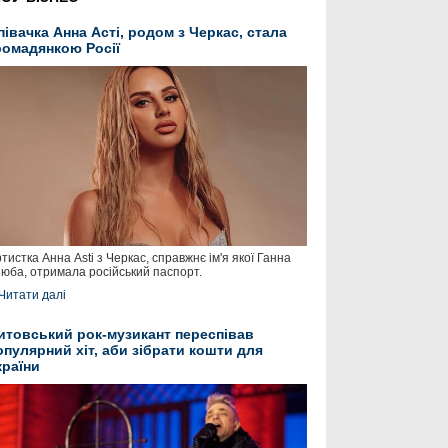
півачка Анна Асті, родом з Черкас, стала
ромадянкою Росії
тистка Анна Asti з Черкас, справжнє ім'я якої Ганна
юба, отримала російський паспорт.
Читати далі
итовський рок-музикант переспівав
опулярний хіт, аби зібрати кошти для
країни