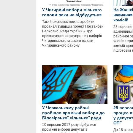
У Чигирині вибори міського
На Жашкі
голови поки не відбудуться
навчання
комісій
Такий висновок можна зробити
проаналізувавши проект Постанови
28 вересня 
Верховної Ради України «Про
адмінпримі
призначення позачергових виборів
районної р
Чигиринського міського голови
членів тер
Чигиринського району
комісій щод
підготовки 
У Черкаському районі
25 верес
пройшли проміжні вибори до
процес в
Білозірської сільської ради
у депутат
ОТГ
10 вересня 2017 року відбулися
проміжні вибори депутатів
До 18 вере