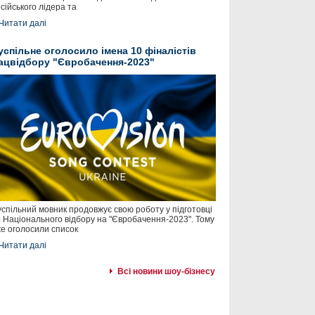
сійського лідера та
Читати далі
успільне оголосило імена 10 фіналістів
ацвідбору "Євробачення-2023"
спільний мовник продовжує свою роботу у підготовці
 Національного відбору на "Євробачення-2023". Тому
е оголосили список
Читати далі
Всі новини шоу-бізнесу