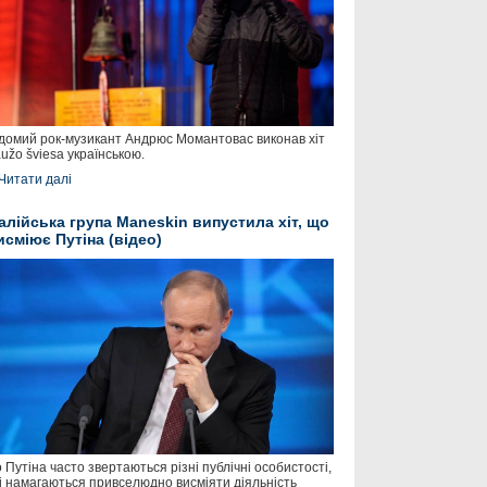
домий рок-музикант Андрюс Момантовас виконав хіт
užo šviesa українською.
Читати далі
талійська група Maneskin випустила хіт, що
исміює Путіна (відео)
 Путіна часто звертаються різні публічні особистості,
і намагаються привселюдно висміяти діяльність