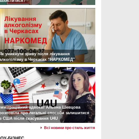
захиститися?
Як уникнути зриву після лікування
алкоголізму в Черкасах “НАРКОМЕД”
Імміграційний адвокат Альона Шевцова
розповіла про легальні способи залишитися
в США після скасування U4U
Всі новини про стиль життя
ОУ-БІЗНЕС