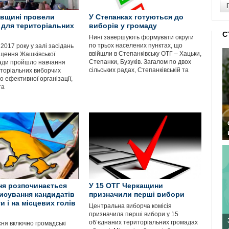
вщині провели
У Степанках готуються до
 для територіальних
виборів у громаду
С
Нині завершують формувати округи
по трьох населених пунктах, що
2017 року у залі засідань
ввійшли в Степанківську ОТГ – Хацьки,
щення Жашківської
Степанки, Бузуків. Загалом по двох
ади пройшло навчання
сільських радах, Степанківській та
иторіальних виборчих
о ефективної організації,
та
ня розпочинається
У 15 ОТГ Черкащини
исування кандидатів
призначили перші вибори
и і на місцевих голів
Центральна виборча комісія
призначила перші вибори у 15
об’єднаних територіальних громадах
сня включно громадські