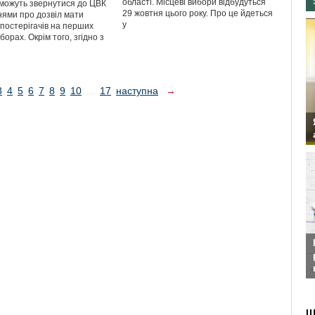
області. Місцеві вибори відбудуться
ї можуть звернутися до ЦВК
29 жовтня цього року. Про це йдеться
нями про дозвіл мати
у
спостерігачів на перших
борах. Окрім того, згідно з
3
4
5
6
7
8
9
10
...
17
наступна
→
Ш