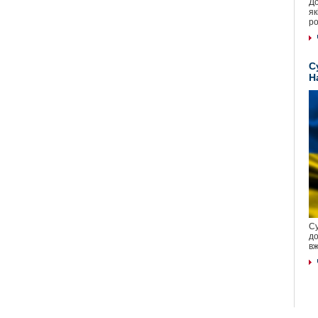
До
як
ро
С
Н
Су
до
вж