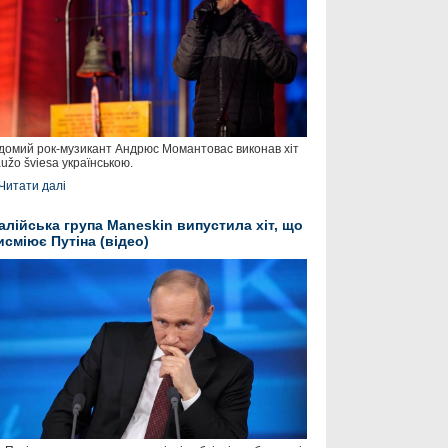
домий рок-музикант Андрюс Момантовас виконав хіт
užo šviesa українською.
Читати далі
талійська група Maneskin випустила хіт, що
исміює Путіна (відео)