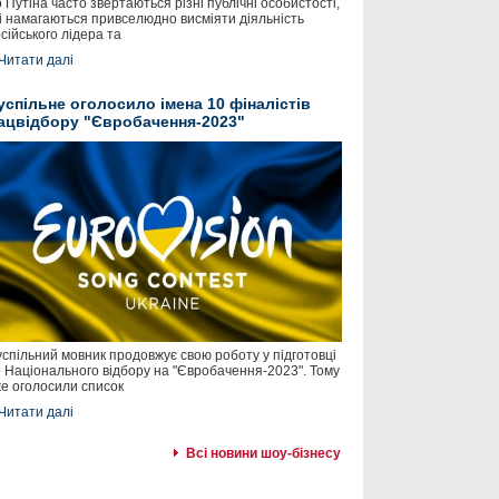
 Путіна часто звертаються різні публічні особистості,
і намагаються привселюдно висміяти діяльність
сійського лідера та
Читати далі
успільне оголосило імена 10 фіналістів
ацвідбору "Євробачення-2023"
спільний мовник продовжує свою роботу у підготовці
 Національного відбору на "Євробачення-2023". Тому
е оголосили список
Читати далі
Всі новини шоу-бізнесу