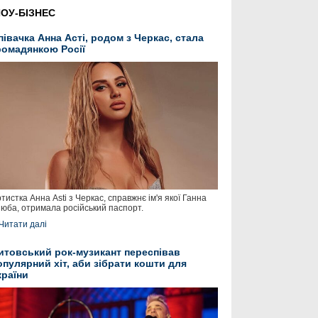
ОУ-БІЗНЕС
півачка Анна Асті, родом з Черкас, стала
ромадянкою Росії
тистка Анна Asti з Черкас, справжнє ім'я якої Ганна
юба, отримала російський паспорт.
Читати далі
итовський рок-музикант переспівав
опулярний хіт, аби зібрати кошти для
країни