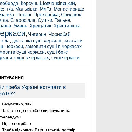
леберда
,
Корсунь-Шевченківський
,
сянка
,
Маньківка
,
Мліїв
,
Монастирище
,
чаївка
,
Пекарі
,
Прохорівка
,
Свидівок
,
іла
,
Старосілля
,
Сушки
,
Тальне
,
раїна
,
Умань
,
Хрещатик
,
Христинівка
,
еркаси
,
Чигирин
,
Чорнобай
,
пола
,
доставка суші черкаси
,
заказати
ші черкаси
,
замовити суші в черкасах
,
мовити суші черкаси
,
суші бокс
ркаси
,
суші в черкасах
,
суші черкаси
ПИТУВАННЯ
Чи треба Україні вступати в
НАТО?
Безумовно, так
Так, але це потрібно вирішувати на
ферендумі
Ні, не потрібно
Треба відновити Варшавський договір