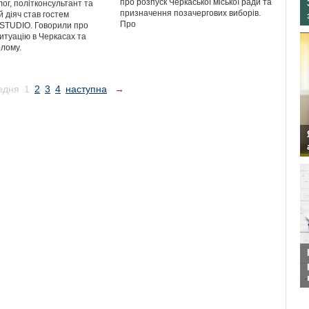
про розпуск Черкаської міської ради та
ог, політконсультант та
призначення позачергових виборів.
 діяч став гостем
Про
TUDIO. Говорили про
итуацію в Черкасах та
ілому.
едня
1
2
3
4
наступна
→