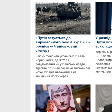
«Путін готується до
У розвід
вирішального бою в Україні» –
Путін мо
російський військовий
ескалацію
експерт
Керівники р
США заявил
В чому феномен українського села
Володимир 
Чорнобаївка, де ЗСУ, за
ескалацію н
повідомленнями української влади,
незважаючи 
вдесяте розбили російські війська? Чи
спричинені
може Україна наважитися на
знищення мосту через