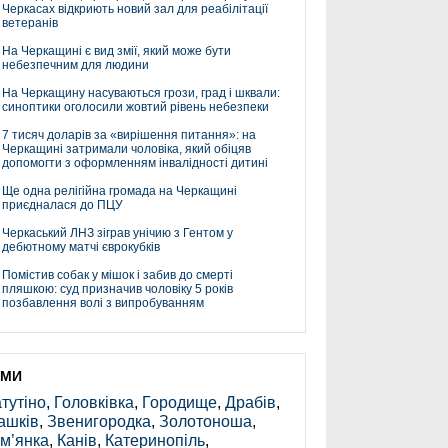
Черкасах відкриють новий зал для реабілітації
ветеранів
На Черкащині є вид змії, який може бути
небезпечним для людини
На Черкащину насуваються грози, град і шквали:
синоптики оголосили жовтий рівень небезпеки
7 тисяч доларів за «вирішення питання»: на
Черкащині затримали чоловіка, який обіцяв
допомогти з оформленням інвалідності дитині
Ще одна релігійна громада на Черкащині
приєдналася до ПЦУ
Черкаський ЛНЗ зіграв унічию з Гентом у
дебютному матчі єврокубків
Помістив собак у мішок і забив до смерті
пляшкою: суд призначив чоловіку 5 років
позбавлення волі з випробуванням
ЕМИ
тутіно
,
Головківка
,
Городище
,
Драбів
,
ашків
,
Звенигородка
,
Золотоноша
,
м’янка
,
Канів
,
Катеринопіль
,