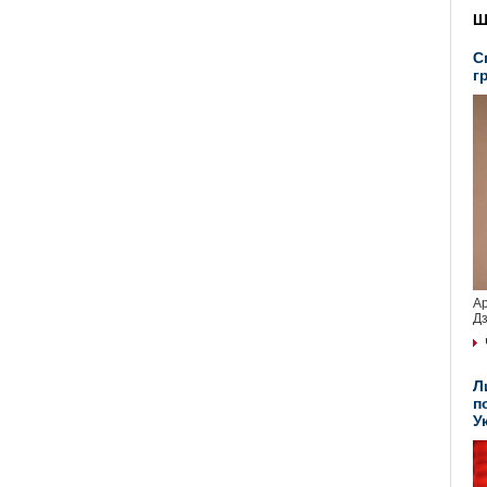
Ш
С
г
Ар
Дз
Л
п
У