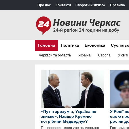
Про нас
Контакти
Зворотній зв'язок
Правила
Головна
Політика
Економіка
Суспіль
Черкаси та область
Україна
Європа
У світі
«Путін зрозумів, Україна не
У Росії 
зникне». Навіщо Кремлю
свою про
потрібний Медведчук?
росіян д
Повернення тепер уже колишнього
Росія зміню