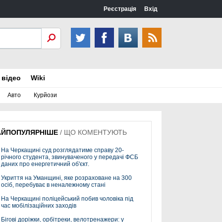
Реєстрація
Вхід
 відео
Wiki
Авто
Курйози
АЙПОПУЛЯРНІШЕ
/
ЩО КОМЕНТУЮТЬ
На Черкащині суд розглядатиме справу 20-
річного студента, звинуваченого у передачі ФСБ
даних про енергетичний об'єкт.
Укриття на Уманщині, яке розраховане на 300
осіб, перебуває в неналежному стані
На Черкащині поліцейський побив чоловіка під
час мобілізаційних заходів
Бігові доріжки, орбітреки, велотренажери: у