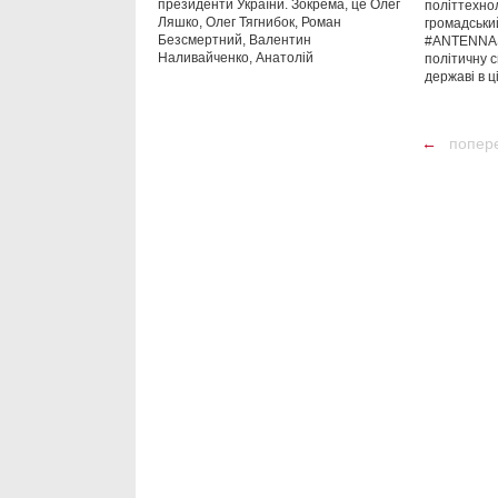
президенти України. Зокрема, це Олег
політтехнол
Ляшко, Олег Тягнибок, Роман
громадський
Безсмертний, Валентин
#ANTENNAS
Наливайченко, Анатолій
політичну с
державі в ц
←
попер