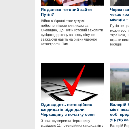
Як далеко готовий зайти
Через нап
Путін?
чекає кр
місяців 
Війна в Україні стає дедалі
небезпечнішою для людства.
Путін не в
Очевидно, що Путін готовий захопити
можливості 
сусідню державу за всяку ціну, не
Україною, 
зважаючи навіть на ризик ядерної
втрати ним
катастрофи. Тим
місяців
Одинадцять потенційних
Валерій 
кандидатів відвідали
місті не
Черкащину з початку осені
собі пре
угрупува
З початку вересня Черкащину
відвідало 11 потенційних кандидатів у
Валерій Вор