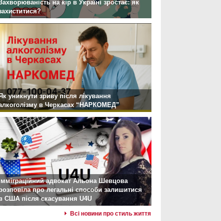
Захворюваність на кір в Україні зростає: як
захиститися?
Як уникнути зриву після лікування
алкоголізму в Черкасах “НАРКОМЕД”
Імміграційний адвокат Альона Шевцова
розповіла про легальні способи залишитися
в США після скасування U4U
Всі новини про стиль життя