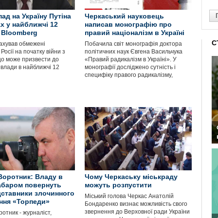
ад на Україну Путіна
Черкаський науковець
ах у найближчі 12
написав монографію про
– Bloomberg
правий націоналізм в Україні
С
рахував обмежені
Побачила світ монографія доктора
Росії на початку війни з
політичних наук Євгена Васильчука
що може призвести до
«Правий радикалізм в Україні». У
 влади в найближчі 12
монографії досліджено сутність і
специфіку правого радикалізму,
Воротник: Владу в
Чому Черкаську міськраду
забаром повернуть
можуть розпустити
дставники злочинного
Міський голова Черкас Анатолій
ння «Торпеди»
Бондаренко визнає можливість свого
звернення до Верховної ради України
отник - журналіст,