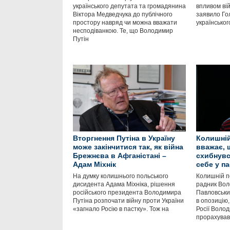
українського депутата та громадянина
впливом вій
Віктора Медведчука до публічного
заявило Го
простору навряд чи можна вважати
українсько
несподіванкою. Те, що Володимир
Путін
Вторгнення Путіна в Україну
Колишній
може закінчитися так, як війна
вважає, 
Брежнєва в Афганістані –
схибнувся
Адам Міхнік
себе у па
На думку колишнього польського
Колишній п
дисидента Адама Міхніка, рішення
радник Вол
російського президента Володимира
Павловськи
Путіна розпочати війну проти України
в опозицію
«загнало Росію в пастку». Тож на
Росії Воло
прорахував