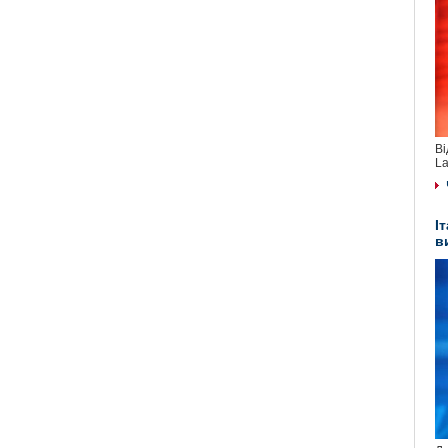
Ві
La
І
в