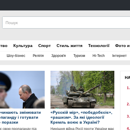
ство
Культура
Спорт
Стиль життя
Технології
Фото и
Шоу-бізнес
Релігія
Здоров'я
Туризм
Hi-Tech
Інтернет
Н
починають змінювати
«Русскій мір», «побєдобєсіє»,
паганду і готувати
«рашизм». За які ідеології
о поразки
Кремль воює в Україні?
є свою пропаганду під
Нинішня війна Росії проти України має