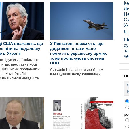
Ке
Ли
Не
См
Ук
Ч
Ш
ці США вважають, що
У Пентагоні вважають, що
су
же піти на подальшу
додаткові літаки мало
за
 в Україні
посилять українську армію,
че
тому пропонують системи
озвідувальної спільноти
ППО
и, що президент Росії
Путін може продовжити
Ситуація із наданням українцям
аступу в Україні,
винищувачів знову зупинилась
О
на військові невдачі та
ре