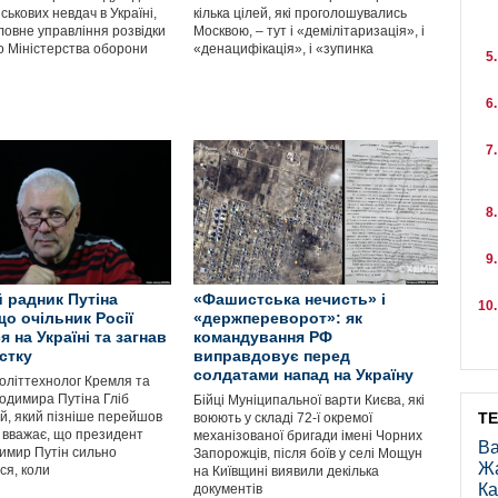
ськових невдач в Україні,
кілька цілей, які проголошувались
ловне управління розвідки
Москвою, – тут і «демілітаризація», і
го Міністерства оборони
«денацифікація», і «зупинка
 радник Путіна
«Фашистська нечисть» і
що очільник Росії
«держпереворот»: як
 на Україні та загнав
командування РФ
стку
виправдовує перед
солдатами напад на Україну
оліттехнолог Кремля та
одимира Путіна Гліб
Бійці Муніципальної варти Києва, які
й, який пізніше перейшов
Т
воюють у складі 72-ї окремої
, вважає, що президент
механізованої бригади імені Чорних
Ва
димир Путін сильно
Запорожців, після боїв у селі Мощун
Ж
ся, коли
на Київщині виявили декілька
Ка
документів