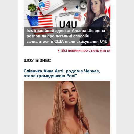
Імміграційний адвокат Альона Шевцова
розповіла про легальні способи
залишитися в США після скасування U4U
Всі новини про стиль життя
ШОУ-БІЗНЕС
Співачка Анна Асті, родом з Черкас,
стала громадянкою Росії