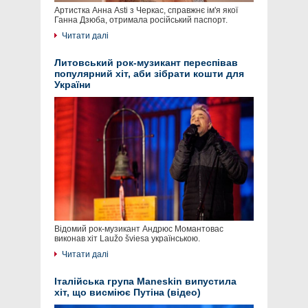
Артистка Анна Asti з Черкас, справжнє ім'я якої
Ганна Дзюба, отримала російський паспорт.
Читати далі
Литовський рок-музикант переспівав
популярний хіт, аби зібрати кошти для
України
Відомий рок-музикант Андрюс Момантовас
виконав хіт Laužo šviesa українською.
Читати далі
Італійська група Maneskin випустила
хіт, що висміює Путіна (відео)