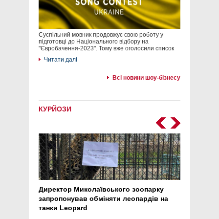
Суспільний мовник продовжує свою роботу у
підготовці до Національного відбору на
"Євробачення-2023". Тому вже оголосили список
Читати далі
Всі новини шоу-бізнесу
КУРЙОЗИ
Директор Миколаївського зоопарку
Перс
запропонував обміняти леопардів на
30 ро
танки Leopard
арте