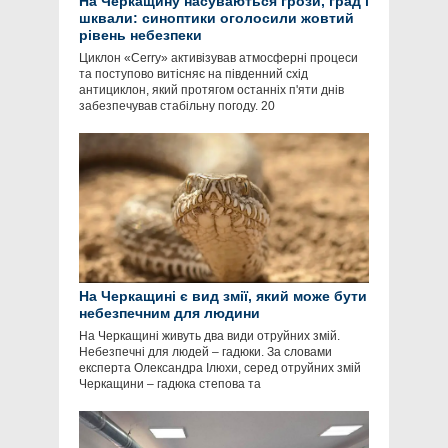
На Черкащину насуваються грози, град і
шквали: синоптики оголосили жовтий
рівень небезпеки
Циклон «Cerry» активізував атмосферні процеси
та поступово витісняє на південний схід
антициклон, який протягом останніх п'яти днів
забезпечував стабільну погоду. 20
На Черкащині є вид змії, який може бути
небезпечним для людини
На Черкащині живуть два види отруйних змій.
Небезпечні для людей – гадюки. За словами
експерта Олександра Ілюхи, серед отруйних змій
Черкащини – гадюка степова та