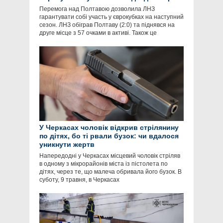
Перемога над Полтавою дозволила ЛНЗ
гарантувати собі участь у єврокубках на наступний
сезон. ЛНЗ обіграв Полтаву (2:0) та піднявся на
друге місце з 57 очками в активі. Також це
У Черкасах чоловік відкрив стрілянину
по дітях, бо ті рвали бузок: чи вдалося
уникнути жертв
Напередодні у Черкасах місцевий чоловік стріляв
в одному з мікрорайонів міста із пістолета по
дітях, через те, що малеча обривала його бузок. В
суботу, 9 травня, в Черкасах