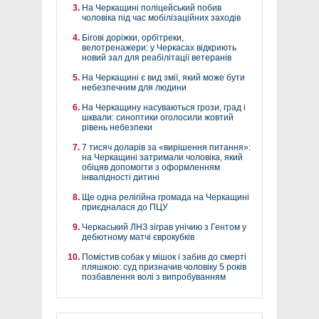
На Черкащині поліцейський побив
чоловіка під час мобілізаційних заходів
Бігові доріжки, орбітреки,
велотренажери: у Черкасах відкриють
новий зал для реабілітації ветеранів
На Черкащині є вид змії, який може бути
небезпечним для людини
На Черкащину насуваються грози, град і
шквали: синоптики оголосили жовтий
рівень небезпеки
7 тисяч доларів за «вирішення питання»:
на Черкащині затримали чоловіка, який
обіцяв допомогти з оформленням
інвалідності дитині
Ще одна релігійна громада на Черкащині
приєдналася до ПЦУ
Черкаський ЛНЗ зіграв унічию з Гентом у
дебютному матчі єврокубків
Помістив собак у мішок і забив до смерті
пляшкою: суд призначив чоловіку 5 років
позбавлення волі з випробуванням