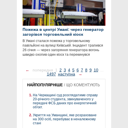
Пожежа в центрі Умані: через генератор
загорівся торговельний кіоск
В Умані сталася пожежа у торговельному
павільйоні на вулиці Київській. Інцидент трапився
26 січня — через загоряння генератора вогонь
швидко охопив один кіоск та перекинувся
←
попередня
1
2
3
4
5
6
7
8
9
10
...
1497
наступна
→
НАЙПОПУЛЯРНІШЕ
/
ЩО КОМЕНТУЮТЬ
На Черкащині суд розглядатиме справу
20-річного студента, звинуваченого у
передачі ФСБ даних про енергетичний
об'єкт.
Укриття на Уманщині, яке розраховане
на 300 осіб, перебуває в неналежному
стані