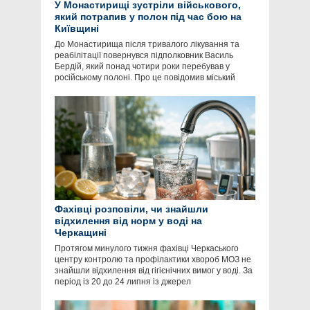
У Монастирищі зустріли військового,
який потрапив у полон під час бою на
Київщині
До Монастирища після тривалого лікування та
реабілітації повернувся підполковник Василь
Бердій, який понад чотири роки перебував у
російському полоні. Про це повідомив міський
Фахівці розповіли, чи знайшли
відхилення від норм у воді на
Черкащині
Протягом минулого тижня фахівці Черкаського
центру контролю та профілактики хвороб МОЗ не
знайшли відхилення від гігієнічних вимог у воді. За
період із 20 до 24 липня із джерел