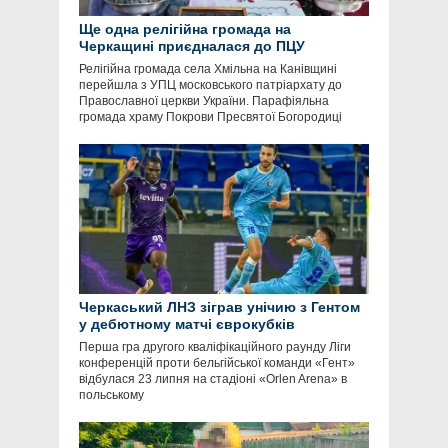
Ще одна релігійна громада на
Черкащині приєдналася до ПЦУ
Релігійна громада села Хмільна на Канівщині
перейшла з УПЦ московського патріархату до
Православної церкви України. Парафіяльна
громада храму Покрови Пресвятої Богородиці
Черкаський ЛНЗ зіграв унічию з Гентом
у дебютному матчі єврокубків
Перша гра другого кваліфікаційного раунду Ліги
конференцій проти бельгійської команди «Гент»
відбулася 23 липня на стадіоні «Orlen Arena» в
польському