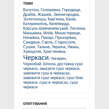
ТЕМИ
Ватутіно
,
Головківка
,
Городище
,
Драбів
,
Жашків
,
Звенигородка
,
Золотоноша
,
Кам’янка
,
Канів
,
Катеринопіль
,
Келеберда
,
Корсунь-Шевченківський
,
Лисянка
,
Маньківка
,
Мліїв
,
Монастирище
,
Нечаївка
,
Пекарі
,
Прохорівка
,
Свидівок
,
Сміла
,
Старосілля
,
Сушки
,
Тальне
,
Україна
,
Умань
,
Хрещатик
,
Христинівка
,
Черкаси
,
Чигирин
,
Чорнобай
,
Шпола
,
доставка суші
черкаси
,
заказати суші черкаси
,
замовити суші в черкасах
,
замовити суші черкаси
,
суші бокс
черкаси
,
суші в черкасах
,
суші
черкаси
ОПИТУВАННЯ