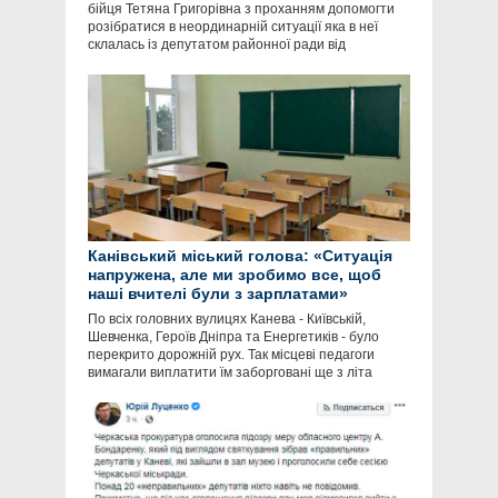
бійця Тетяна Григорівна з проханням допомогти
розібратися в неординарній ситуації яка в неї
склалась із депутатом районної ради від
Канівський міський голова: «Ситуація
напружена, але ми зробимо все, щоб
наші вчителі були з зарплатами»
По всіх головних вулицях Канева - Київській,
Шевченка, Героїв Дніпра та Енергетиків - було
перекрито дорожній рух. Так місцеві педагоги
вимагали виплатити їм заборговані ще з літа