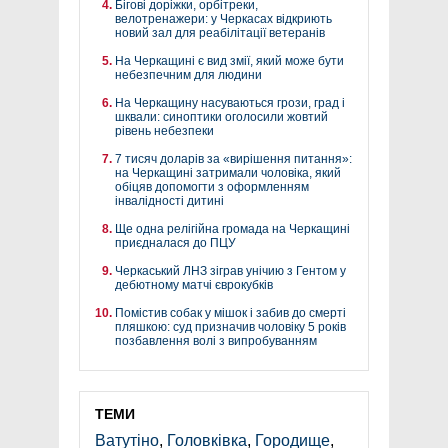
Бігові доріжки, орбітреки,
велотренажери: у Черкасах відкриють
новий зал для реабілітації ветеранів
На Черкащині є вид змії, який може бути
небезпечним для людини
На Черкащину насуваються грози, град і
шквали: синоптики оголосили жовтий
рівень небезпеки
7 тисяч доларів за «вирішення питання»:
на Черкащині затримали чоловіка, який
обіцяв допомогти з оформленням
інвалідності дитині
Ще одна релігійна громада на Черкащині
приєдналася до ПЦУ
Черкаський ЛНЗ зіграв унічию з Гентом у
дебютному матчі єврокубків
Помістив собак у мішок і забив до смерті
пляшкою: суд призначив чоловіку 5 років
позбавлення волі з випробуванням
ТЕМИ
Ватутіно
,
Головківка
,
Городище
,