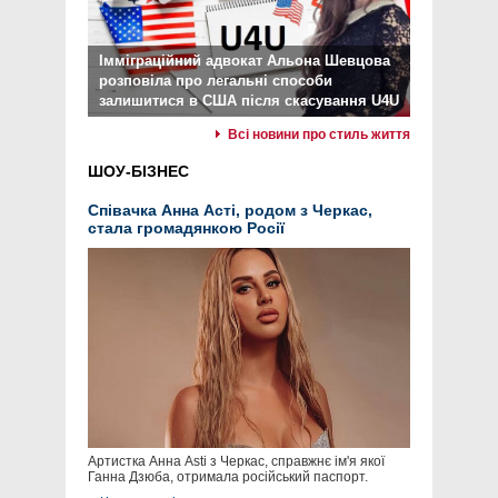
Імміграційний адвокат Альона Шевцова
розповіла про легальні способи
залишитися в США після скасування U4U
Всі новини про стиль життя
ШОУ-БІЗНЕС
Співачка Анна Асті, родом з Черкас,
стала громадянкою Росії
Артистка Анна Asti з Черкас, справжнє ім'я якої
Ганна Дзюба, отримала російський паспорт.