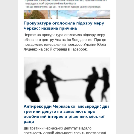
Прокуратура оголосила підозру меру
Черкас: названа причина
Черкаська прокуратура оголосила підозру меру
обласного центру Анатолію Бондаренко. Про це
повідомляє генеральний прокурор України Юрій
Луценко на своїй сторінці в Facebook.
Антирекорди Черкаської міськради: дві
третини депутатів заявляють про
особистий інтерес в рішеннях міської
ради
Дві третини черкаських депутатів вдало
поєднують у своїй діяльності досить протилежні