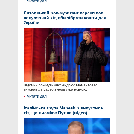
Читати далі
Литовський рок-музикант переспівав
популярний хіт, аби зібрати кошти для
України
Відомий рок-музикант Андрюс Момантовас
виконав хіт Laužo šviesa українською.
Читати далі
Італійська група Maneskin випустила
хіт, що висміює Путіна (відео)