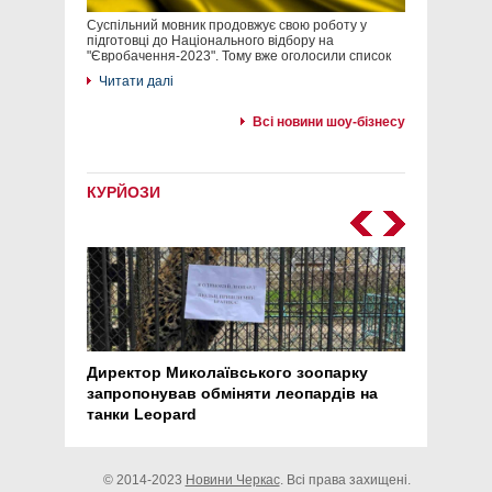
Суспільний мовник продовжує свою роботу у
підготовці до Національного відбору на
"Євробачення-2023". Тому вже оголосили список
Читати далі
Всі новини шоу-бізнесу
КУРЙОЗИ
Директор Миколаївського зоопарку
Перс
запропонував обміняти леопардів на
30 ро
танки Leopard
арте
© 2014-2023
Новини Черкас
. Всі права захищені.