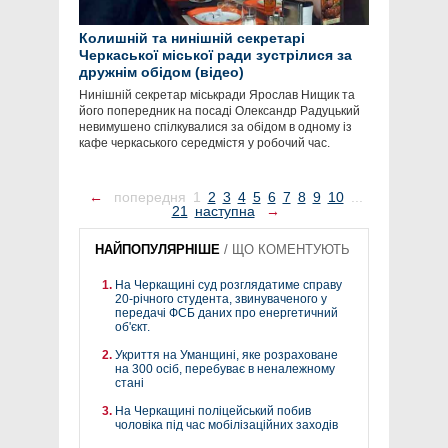
Колишній та нинішній секретарі
Черкаської міської ради зустрілися за
дружнім обідом (відео)
Нинішній секретар міськради Ярослав Нищик та
його попередник на посаді Олександр Радуцький
невимушено спілкувалися за обідом в одному із
кафе черкаського середмістя у робочий час.
←
попередня
1
2
3
4
5
6
7
8
9
10
...
21
наступна
→
НАЙПОПУЛЯРНІШЕ
/
ЩО КОМЕНТУЮТЬ
На Черкащині суд розглядатиме справу
20-річного студента, звинуваченого у
передачі ФСБ даних про енергетичний
об'єкт.
Укриття на Уманщині, яке розраховане
на 300 осіб, перебуває в неналежному
стані
На Черкащині поліцейський побив
чоловіка під час мобілізаційних заходів