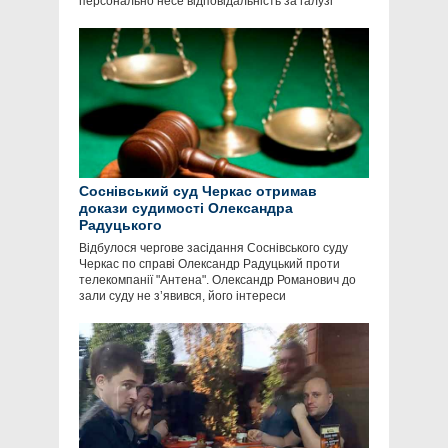
персонально несе відповідальність за галузі
Соснівський суд Черкас отримав
докази судимості Олександра
Радуцького
Відбулося чергове засідання Соснівського суду
Черкас по справі Олександр Радуцький проти
телекомпанії "Антена". Олександр Романович до
зали суду не з’явився, його інтереси