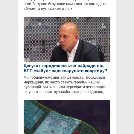
ролі. З одного боку, вони намагаються виглядати
«білим та пухнастим» в очах
Депутат городищенської райради від
БПП «забув» задекларувати квартиру?
Ми продовжуємо вивчати декларації посадовців
Черкащини, які часто стають героями наших
публікацій. Ми вирішили перевірити декларацію
фігуранта наших журналістських розслідувань,