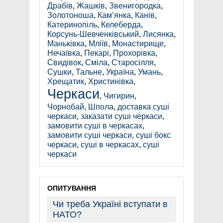
Драбів
,
Жашків
,
Звенигородка
,
Золотоноша
,
Кам’янка
,
Канів
,
Катеринопіль
,
Келеберда
,
Корсунь-Шевченківський
,
Лисянка
,
Маньківка
,
Мліїв
,
Монастирище
,
Нечаївка
,
Пекарі
,
Прохорівка
,
Свидівок
,
Сміла
,
Старосілля
,
Сушки
,
Тальне
,
Україна
,
Умань
,
Хрещатик
,
Христинівка
,
Черкаси
,
Чигирин
,
Чорнобай
,
Шпола
,
доставка суші
черкаси
,
заказати суші черкаси
,
замовити суші в черкасах
,
замовити суші черкаси
,
суші бокс
черкаси
,
суші в черкасах
,
суші
черкаси
ОПИТУВАННЯ
Чи треба Україні вступати в
НАТО?