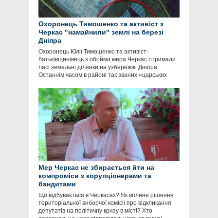
Охоронець Тимошенко та активіст з
Черкас "намайнили" землі на березі
Дніпра
Охоронець Юлії Тимошенко та активіст-
батьківщинівець з обойми мера Черкас отримали
ласі земельні ділянки на узбережжі Дніпра.
Останнім часом в районі так званих «царських
Мер Черкас не збирається йти на
компроміси з корупціонерами та
бандитами
Що відбувається в Черкасах? Як вплине рішення
територіальної виборчої комісії про відкликання
депутатів на політичну кризу в місті? Хто