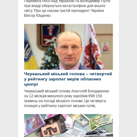
Перемога Росії над Україною та Володимир Путін
при владі обернуться катастрофою для всього
світу. Про це сказав третій президент України
Віктор Ющенко
Черкаський міський голова – четвертий
у рейтингу зарплат мерів обласних
центрі
Черкаський міський голова Анатолій Бондаренко
за 12 місяців минулого року заробив 998 156
гривень на посаді міського голови. Це четверта
позиція у рейтингу зарплат міських голів,